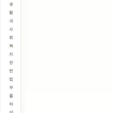
생
활
과
사
회
복
지
관
련
업
무
를
하
던