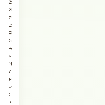
한
어
른
만
큼
능
숙
하
게
감
을
따
는
아