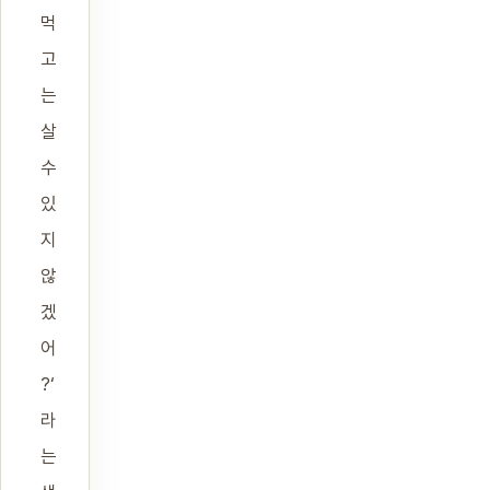
먹
고
는
살
수
있
지
않
겠
어
?‘
라
는