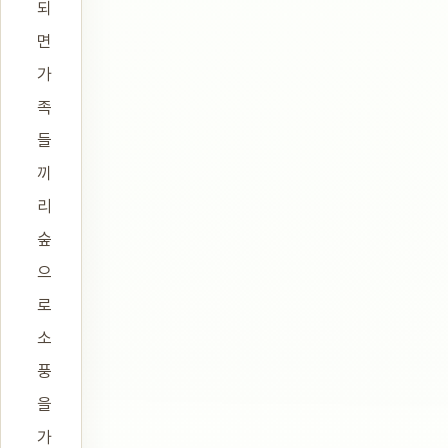
되
면
가
족
들
끼
리
숲
으
로
소
풍
을
가