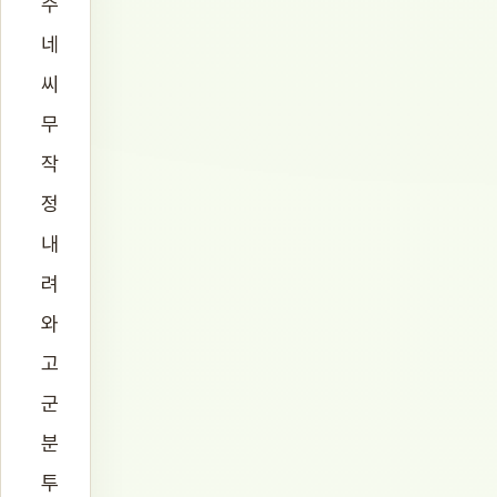
주
네
씨
무
작
정
내
려
와
고
군
분
투