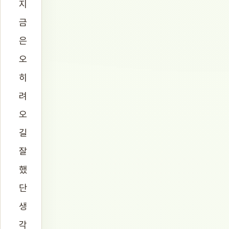
지
금
은
오
히
려
오
길
잘
했
단
생
각