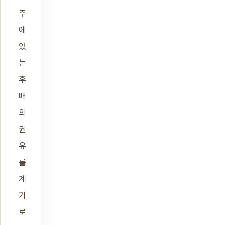
주
에
있
는
후
배
의
권
유
를
계
기
로