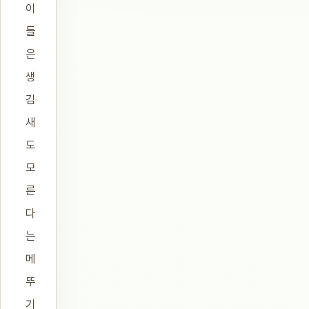
이
들
은
생
김
새
도
모
른
다
는
메
뚜
기