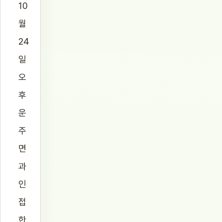
10
월
24
일
오
후
운
주
면
과
인
접
한