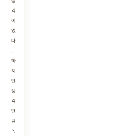
생
각
이
었
다
.
하
지
만
생
각
만
큼
녹