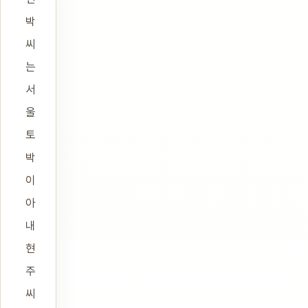
박
씨
는
서
울
토
박
이
아
내
현
주
씨