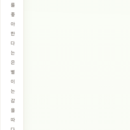
를
좋
아
한
다
는
은
별
이
는
감
을
따
다