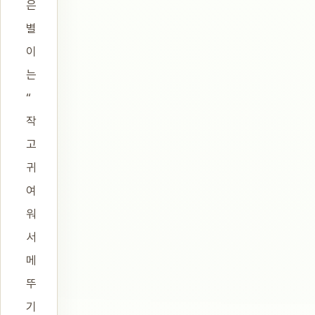
은
별
이
는
“
작
고
귀
여
워
서
메
뚜
기