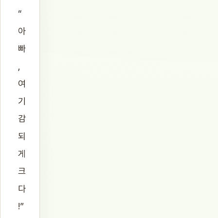
“
아
빠
,
여
기
감
되
게
크
다
!”