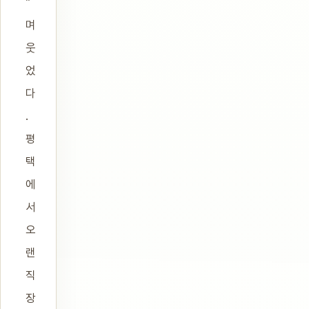
”
며
웃
었
다
.
평
택
에
서
오
랜
직
장