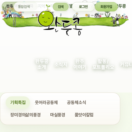
통합검색
지역의 작은 이야기를 다정하게 엮어 보여주는 완두콩
완주 마을 소식지
검색
로그인
회원가입
완두콩
완주
활동/
소식지
커뮤
소개
이야기
포트폴리오
기획특집
웃어라공동체
공동체소식
장미경의삶의풍경
마실풍경
품앗이칼럼