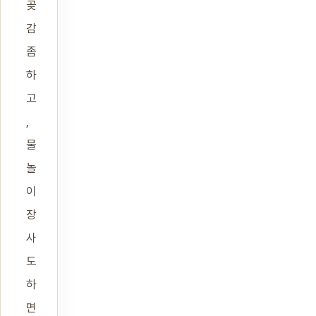
곶
감
좀
하
고
,
물
놀
이
장
사
도
하
면