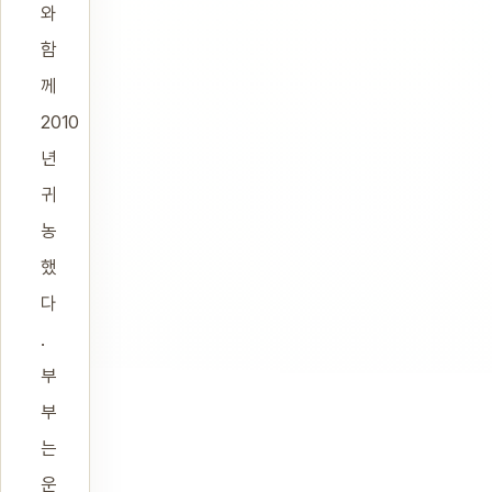
와
함
께
2010
년
귀
농
했
다
.
부
부
는
운