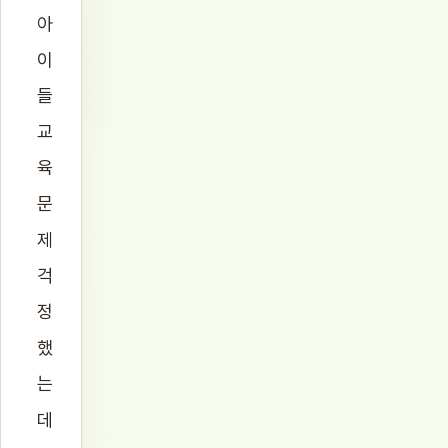
아
이
들
교
육
문
제
걱
정
했
는
데