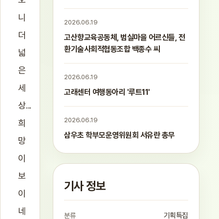
니
2026.06.19
더
고산향교육공동체, 범실마을 어르신들, 전
환기술사회적협동조합 백종수 씨
넓
은
2026.06.19
세
고래센터 여행동아리 '루트11'
상...
2026.06.19
희
삼우초 학부모운영위원회 서유란 총무
망
이
보
기사 정보
이
네
분류
기획특집