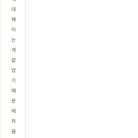
대
해
아
는
게
없
었
기
때
문
에
처
음