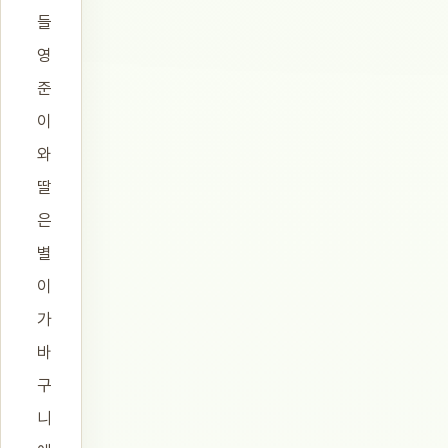
들
영
준
이
와
딸
은
별
이
가
바
구
니