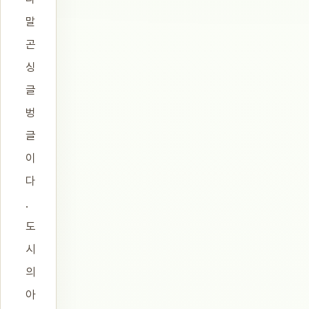
말
곤
싱
글
벙
글
이
다
.
도
시
의
아