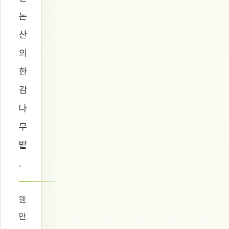
논
산
의
한
감
나
무
밭
.
웬
만