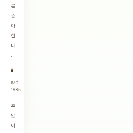
를
좋
아
한
다
.
IMG
1885
주
말
이