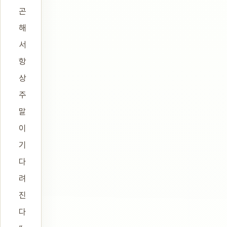
곤
해
서
항
상
주
말
이
기
다
려
진
다