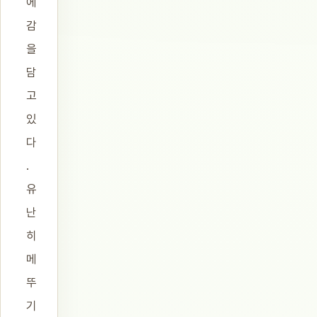
에
감
을
담
고
있
다
.
유
난
히
메
뚜
기