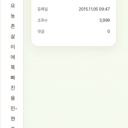
요
등록일
2015.11.05 09:47
농
조회수
3,999
촌
댓글
0
살
이
에
푹
빠
진
용
민-
현