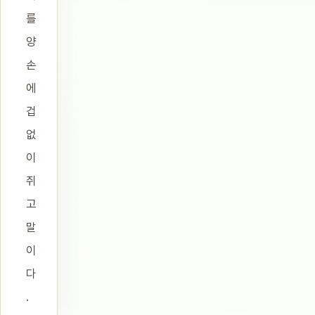
를
양
손
에
겁
없
이
쥐
고
말
이
다
.