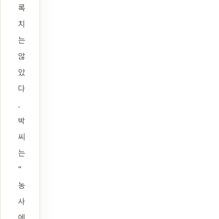
록
치
는
않
았
다
.
박
씨
는
“
농
사
에