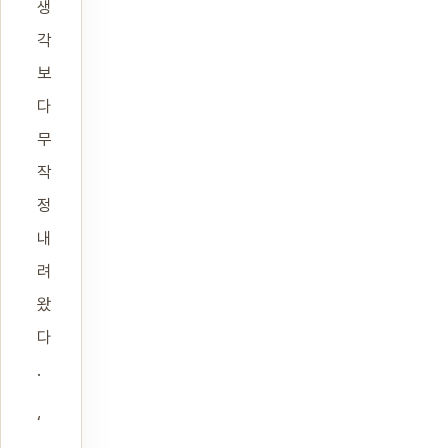
생
각
보
다
무
작
정
내
려
왔
다
.
‘