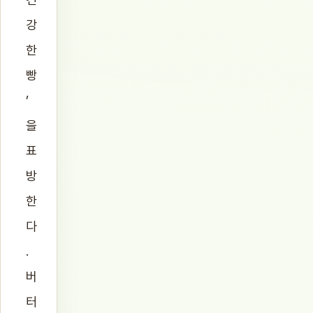
강
한
빵
’
을
표
방
한
다
.
버
터