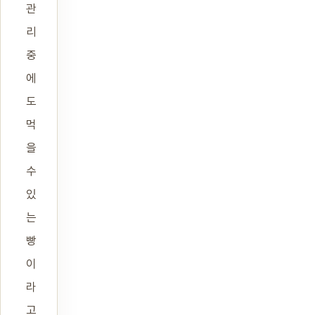
관
리
중
에
도
먹
을
수
있
는
빵
이
라
고