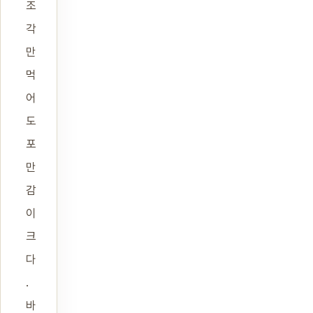
조
각
만
먹
어
도
포
만
감
이
크
다
.
바