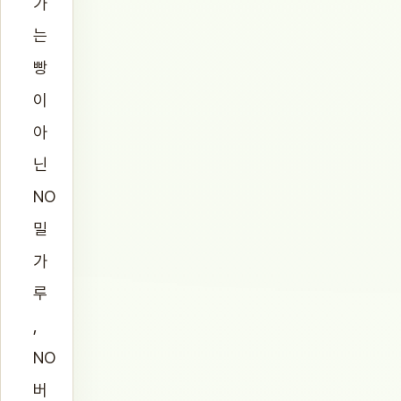
가
는
빵
이
아
닌
NO
밀
가
루
,
NO
버