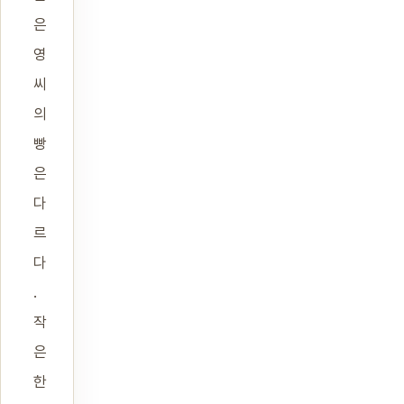
은
영
씨
의
빵
은
다
르
다
.
작
은
한