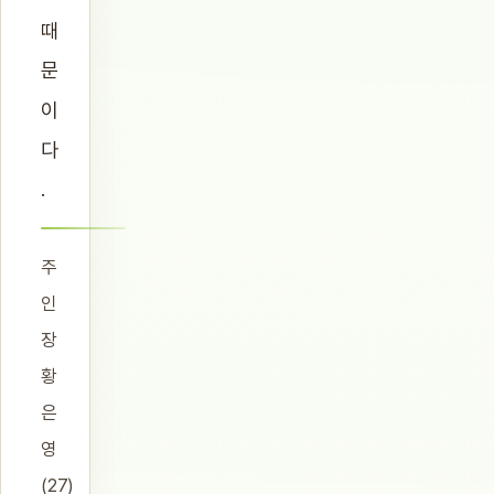
때
문
이
다
.
주
인
장
황
은
영
(27)