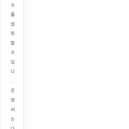
소
를
섭
취
할
수
있
다
.
은
영
씨
는
다