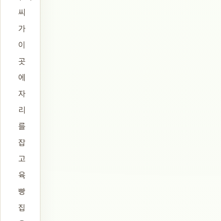
씨
가
이
곳
에
자
리
를
잡
고
육
빵
집