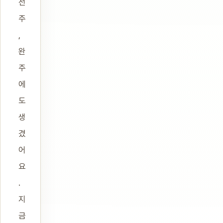
전
주
,
완
주
에
도
생
겼
어
요
.
지
금