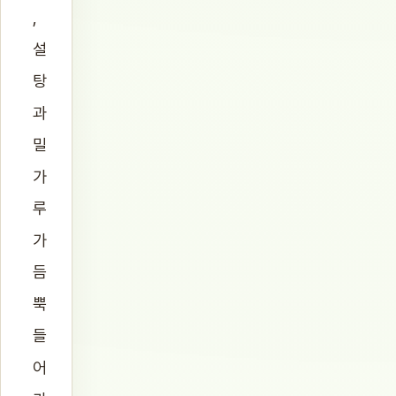
,
설
탕
과
밀
가
루
가
듬
뿍
들
어