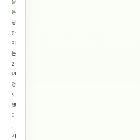
을
운
영
한
지
는
2
년
정
도
됐
다
.
시