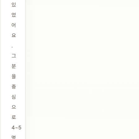
있
었
어
요
.
그
분
을
중
심
으
로
4~5
명