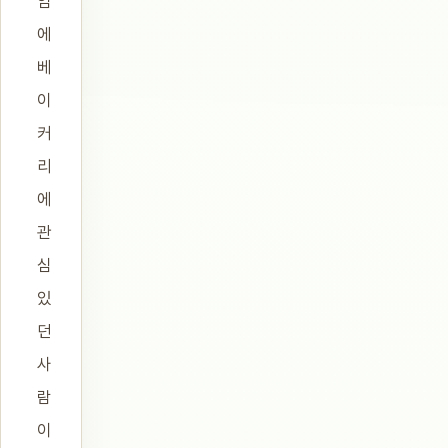
임
에
베
이
커
리
에
관
심
있
던
사
람
이