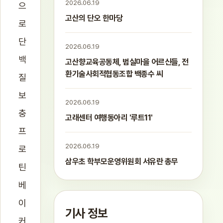
2026.06.19
으
고산의 단오 한마당
로
단
2026.06.19
백
고산향교육공동체, 범실마을 어르신들, 전
환기술사회적협동조합 백종수 씨
질
보
2026.06.19
충
고래센터 여행동아리 '루트11'
프
2026.06.19
로
삼우초 학부모운영위원회 서유란 총무
틴
베
이
기사 정보
커