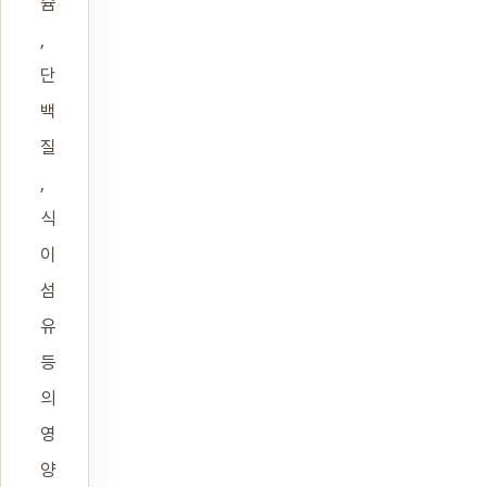
슘
,
단
백
질
,
식
이
섬
유
등
의
영
양