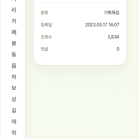
리
분류
기획특집
카
등록일
2023.05.17 16:07
페
조회수
2,834
봉
댓글
0
동
읍
하
보
상
길
에
위