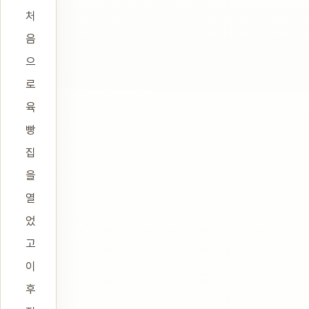
처
음
으
로
육
빵
집
을
열
었
고
이
후