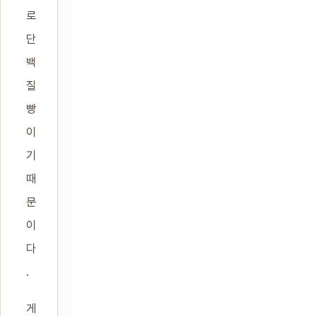
로
단
백
질
빵
이
기
때
문
이
다
.
게