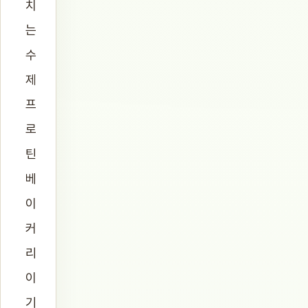
치
는
수
제
프
로
틴
베
이
커
리
이
기