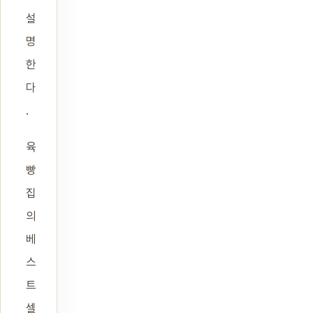
설
명
한
다
.
육
빵
집
의
베
스
트
셀