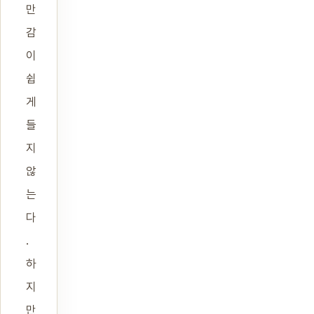
만
감
이
쉽
게
들
지
않
는
다
.
하
지
만