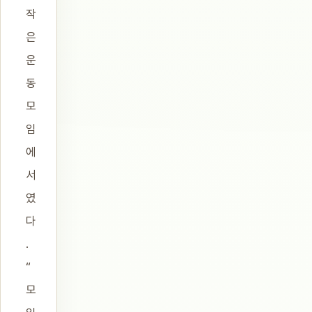
작
은
운
동
모
임
에
서
였
다
.
“
모