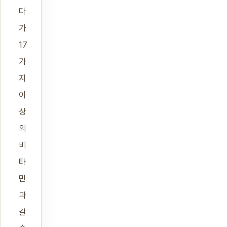
다
가
17
가
지
이
상
의
비
타
민
과
칼