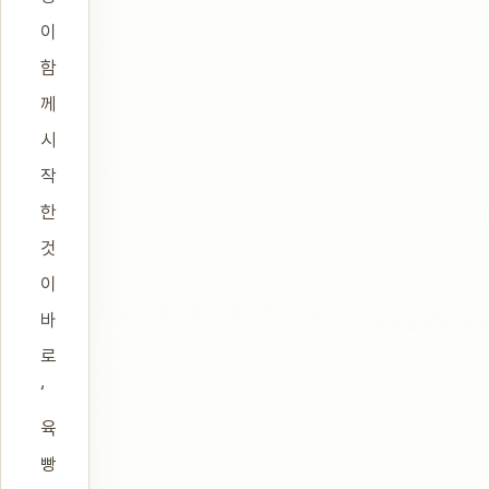
이
함
께
시
작
한
것
이
바
로
‘
육
빵