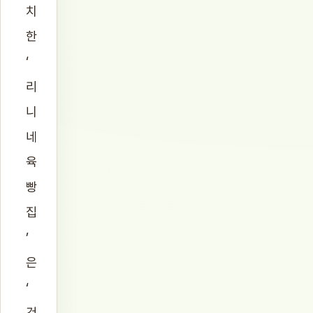
치
한
‘
리
니
네
육
빵
집
’
은
‘
건