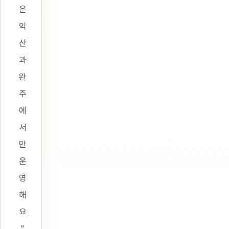
은
익
산
과
완
주
에
서
만
운
영
해
요
.”