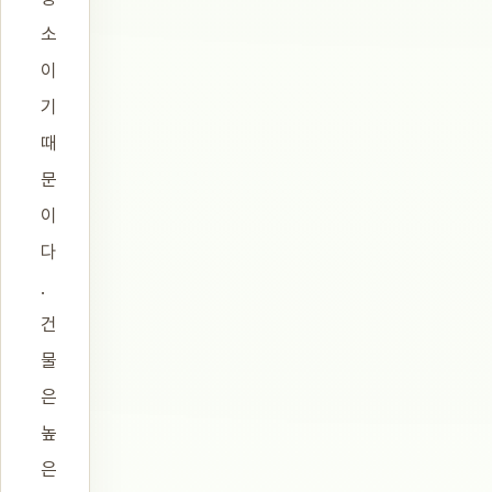
소
이
기
때
문
이
다
.
건
물
은
높
은