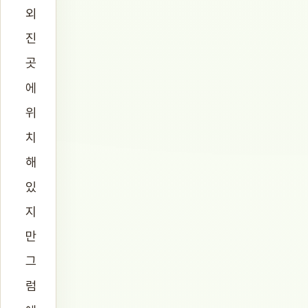
외
진
곳
에
위
치
해
있
지
만
그
럼