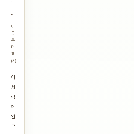
.
이
동
우
대
표
(3)
이
처
럼
헤
일
로