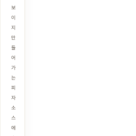
보
이
지
만
들
어
가
는
피
자
소
스
에