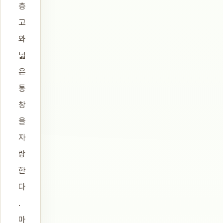
층
고
와
넓
은
통
창
을
자
랑
한
다
.
마