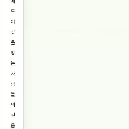
에
도
이
곳
을
찾
는
사
람
들
의
걸
음