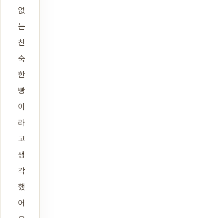
없
는
친
숙
한
빵
이
라
고
생
각
했
어