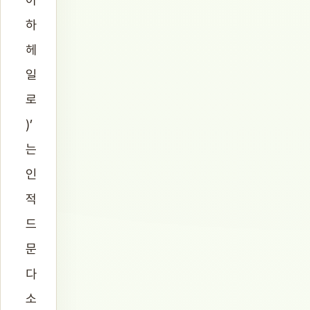
하
헤
일
로
)’
는
인
적
드
문
다
소