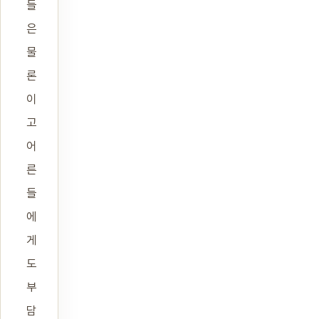
들
은
물
론
이
고
어
른
들
에
게
도
부
담