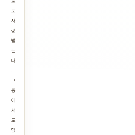
로
도
사
랑
받
는
다
.
그
중
에
서
도
담