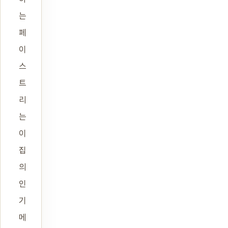
는
페
이
스
트
리
는
이
집
의
인
기
메