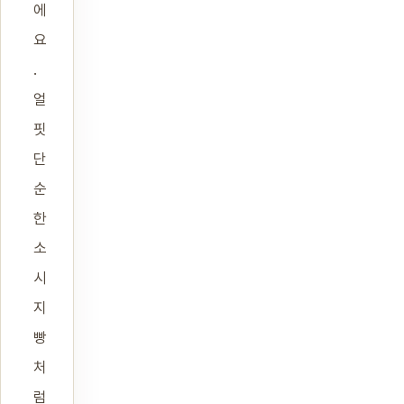
에
요
.
얼
핏
단
순
한
소
시
지
빵
처
럼