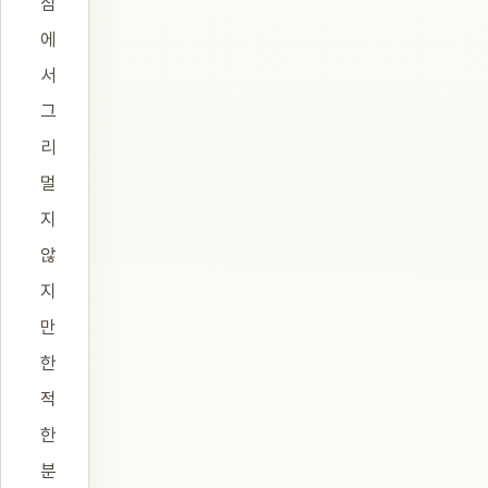
심
에
서
그
리
멀
지
않
지
만
한
적
한
분