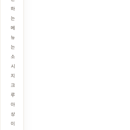
하
는
메
뉴
는
소
시
지
크
루
아
상
이