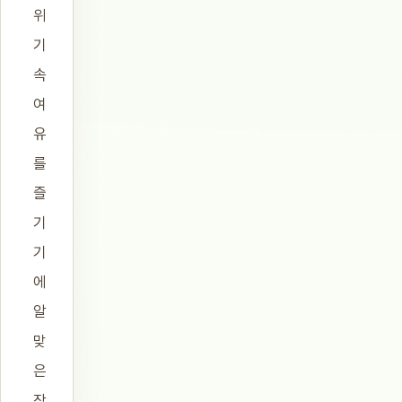
위
기
속
여
유
를
즐
기
기
에
알
맞
은
장