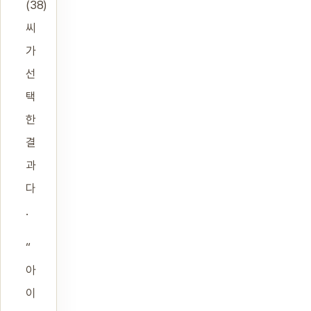
(38)
씨
가
선
택
한
결
과
다
.
“
아
이