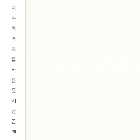
치
초
록
벽
지
를
바
른
듯
시
선
끝
엔