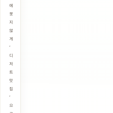
에
못
지
않
게
‘
디
저
트
맛
집
’
으