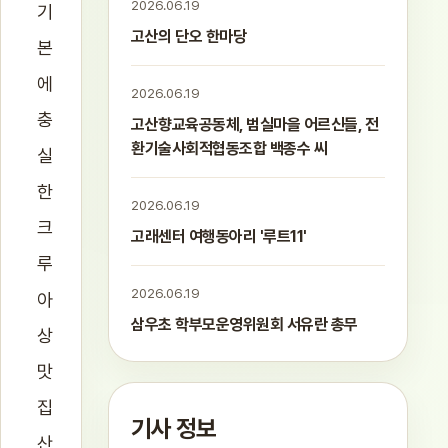
2026.06.19
기
고산의 단오 한마당
본
에
2026.06.19
충
고산향교육공동체, 범실마을 어르신들, 전
환기술사회적협동조합 백종수 씨
실
한
2026.06.19
크
고래센터 여행동아리 '루트11'
루
2026.06.19
아
삼우초 학부모운영위원회 서유란 총무
상
맛
집
기사 정보
산