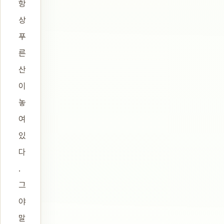
항
상
푸
른
산
이
놓
여
있
다
.
그
야
말