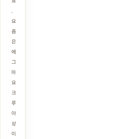
요
.
요
즘
은
에
그
마
요
크
루
아
상
이