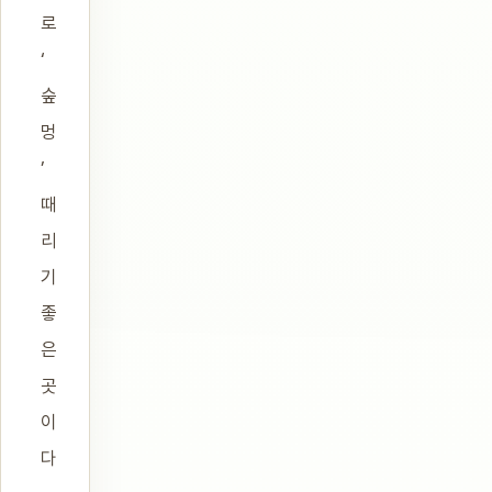
로
‘
숲
멍
’
때
리
기
좋
은
곳
이
다