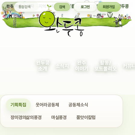
통합검색
지역의 작은 이야기를 다정하게 엮어 보여주는 완두콩
완주 마을 소식지
검색
로그인
회원가입
완두콩
완주
활동/
소식지
커뮤
소개
이야기
포트폴리오
기획특집
웃어라공동체
공동체소식
장미경의삶의풍경
마실풍경
품앗이칼럼