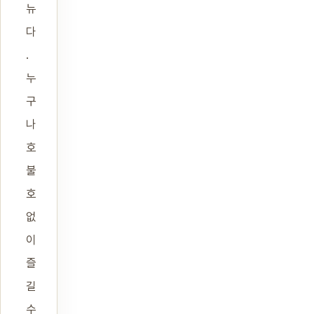
뉴
다
.
누
구
나
호
불
호
없
이
즐
길
수