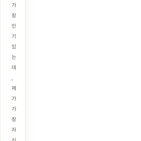
가
장
인
기
있
는
데
,
제
가
가
장
자
신