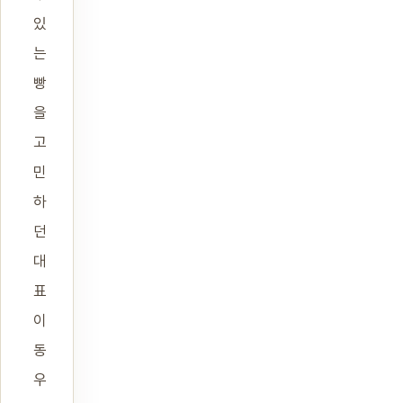
있
는
빵
을
고
민
하
던
대
표
이
동
우