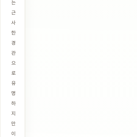
는
근
사
한
경
관
으
로
유
명
하
지
만
이