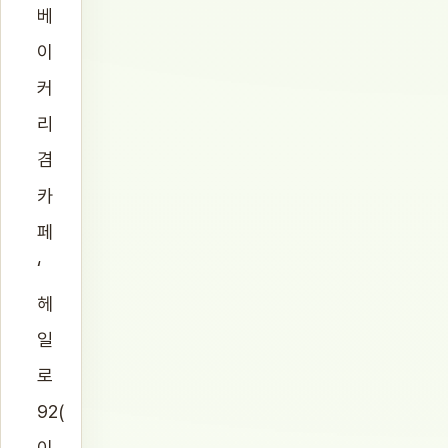
베
이
커
리
겸
카
페
‘
헤
일
로
92(
이