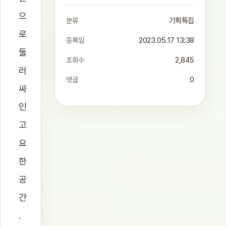
으
분류
기획특집
로
등록일
2023.05.17 13:38
둘
조회수
2,845
러
댓글
0
싸
인
고
요
한
공
간
.