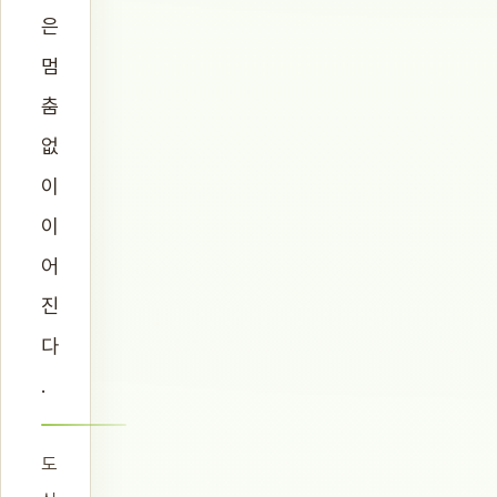
은
멈
춤
없
이
이
어
진
다
.
도