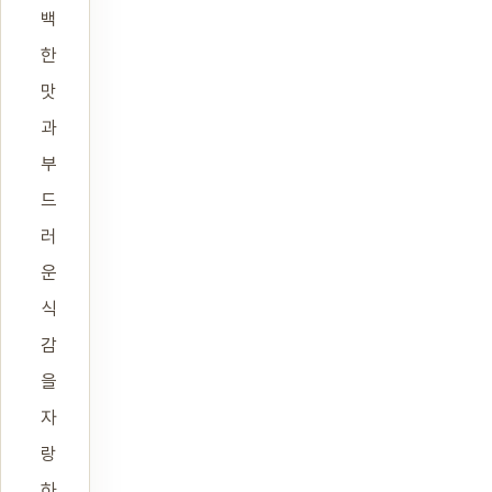
백
한
맛
과
부
드
러
운
식
감
을
자
랑
하