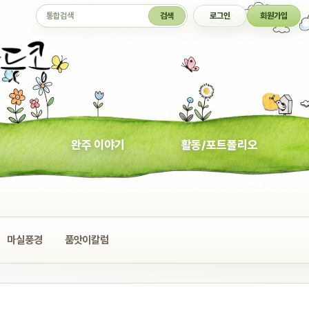
통합검색
검색
로그인
회원가입
완주 이야기
활동/포트폴리오
마실풍경
품앗이칼럼