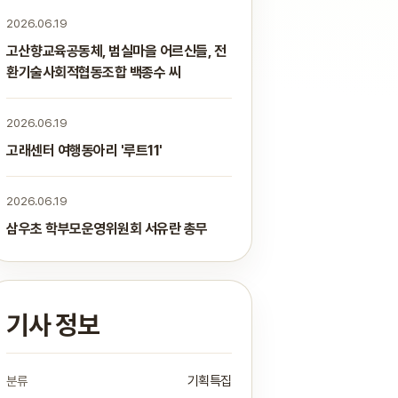
2026.06.19
고산향교육공동체, 범실마을 어르신들, 전
환기술사회적협동조합 백종수 씨
2026.06.19
고래센터 여행동아리 '루트11'
2026.06.19
삼우초 학부모운영위원회 서유란 총무
기사 정보
분류
기획특집