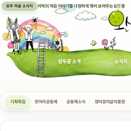
지역의 작은 이야기를 다정하게 엮어 보여주는 완두콩
완주 마을 소식지
완두콩 소개
소식지
기획특집
웃어라공동체
공동체소식
장미경의삶의풍경