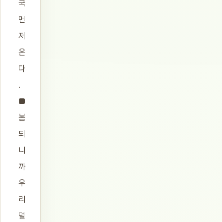
국
먼
저
온
다
.
■
봄
되
니
까
우
리
덜