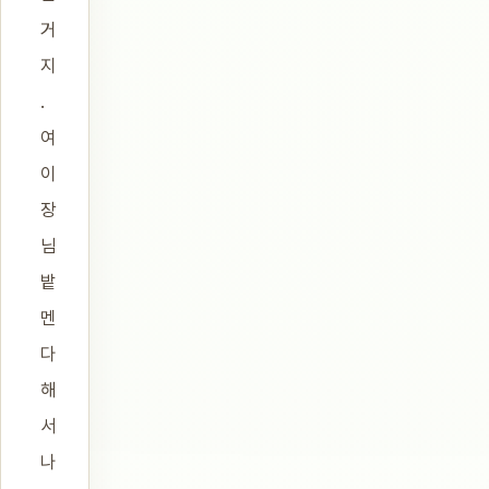
거
지
.
여
이
장
님
밭
멘
다
해
서
나