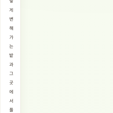
랗
게
변
해
가
는
밭
과
그
곳
에
서
풀