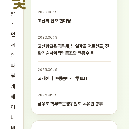
몇
2026.06.19
발
고산의 단오 한마당
작
먼
2026.06.19
저
고산향교육공동체, 범실마을 어르신들, 전
환기술사회적협동조합 백종수 씨
와
파
2026.06.19
랗
고래센터 여행동아리 '루트11'
게
2026.06.19
깨
삼우초 학부모운영위원회 서유란 총무
어
나
네