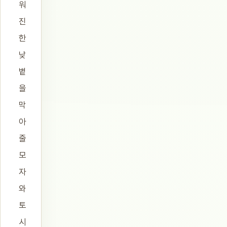
워
진
한
낮
볕
을
막
아
줄
모
자
와
토
시