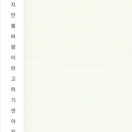
지
만
봄
바
람
이
라
고
하
기
엔
아
직