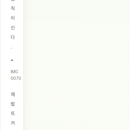
직
이
신
다
.
IMG
0070
제
법
뜨
거