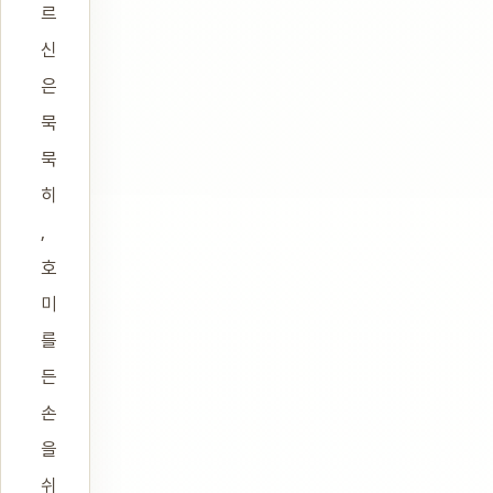
르
신
은
묵
묵
히
,
호
미
를
든
손
을
쉬