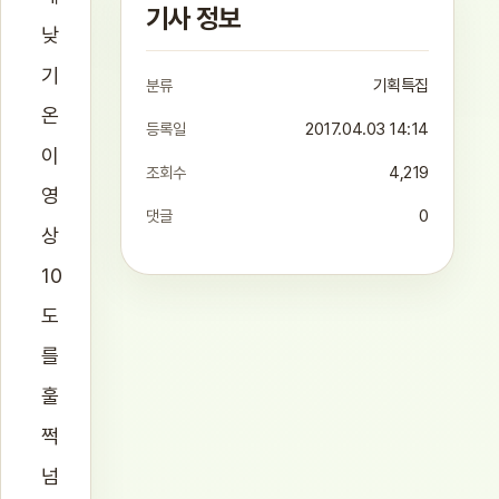
기사 정보
낮
기
분류
기획특집
온
등록일
2017.04.03 14:14
이
조회수
4,219
영
댓글
0
상
10
도
를
훌
쩍
넘