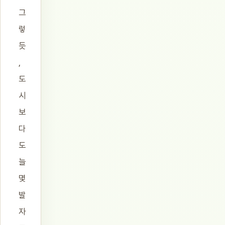
그
렇
듯
,
도
시
보
다
도
늘
몇
발
자