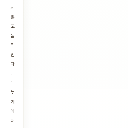
지
않
고
움
직
인
다
.
“
늦
게
메
더