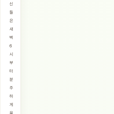
신
들
은
새
벽
6
시
부
터
분
주
하
게
움