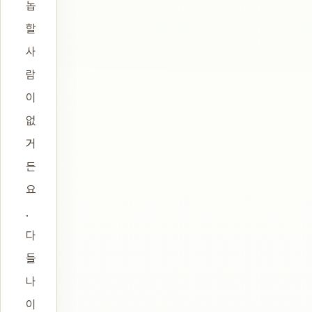
놉
할
사
람
이
없
거
든
요
.
다
들
나
이