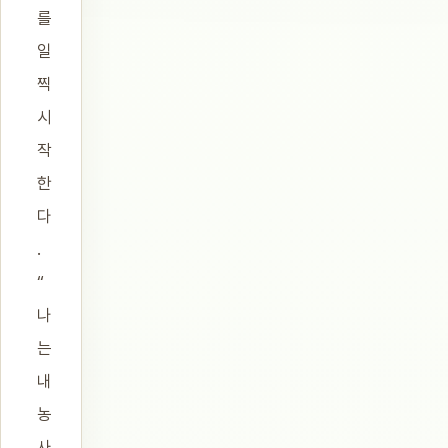
를
일
찍
시
작
한
다
.
“
나
는
내
농
사