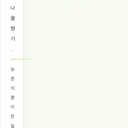
나
물
향
기
.
농
촌
의
봄
이
란
늘