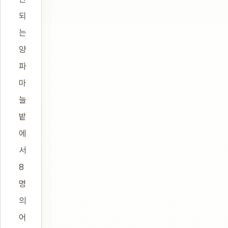
되
는
양
파
마
늘
밭
에
서
8
명
의
어