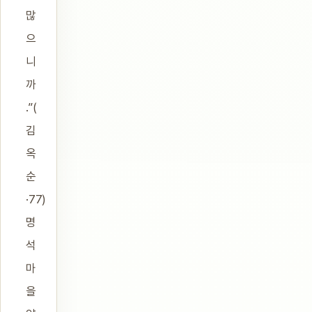
많
으
니
까
.”(
김
옥
순
·77)
명
석
마
을