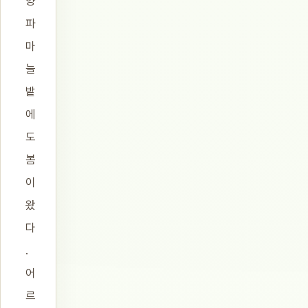
양
파
마
늘
밭
에
도
봄
이
왔
다
.
어
르