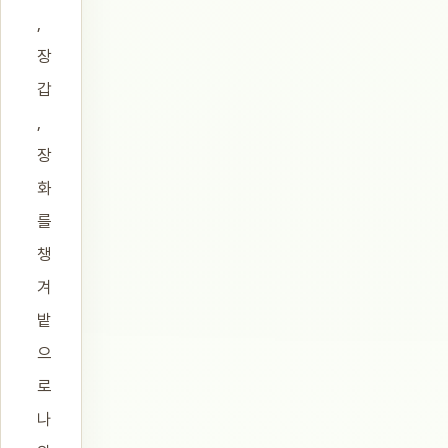
,
장
갑
,
장
화
를
챙
겨
밭
으
로
나