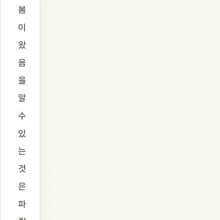
봄
이
왔
음
을
알
수
있
는
것
은
파