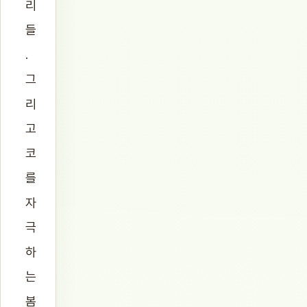
리
들
.
그
리
고
코
를
자
극
하
는
봄