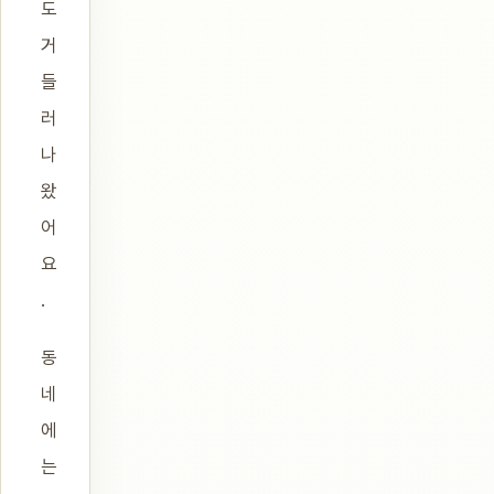
도
거
들
러
나
왔
어
요
.
동
네
에
는