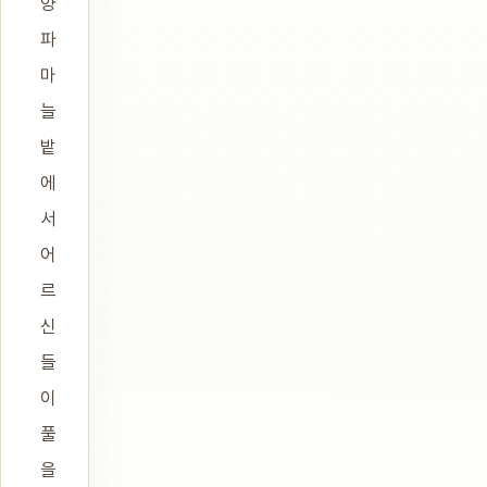
양
파
마
늘
밭
에
서
어
르
신
들
이
풀
을