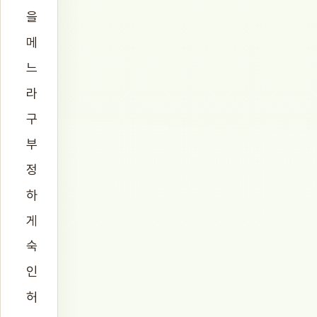
을
메
느
라
구
부
정
하
게
숙
인
허