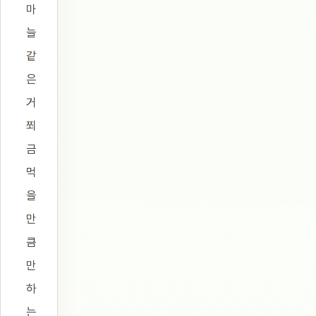
마
늘
같
은
거
쬐
금
먹
을
만
큼
만
하
는