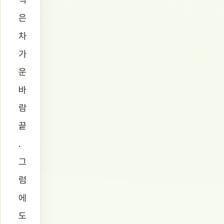
은
차
가
운
바
람
끝
.
그
럼
에
도