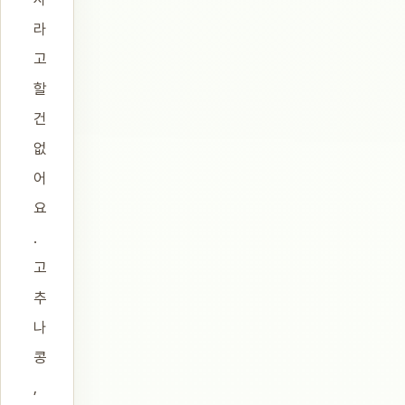
라
고
할
건
없
어
요
.
고
추
나
콩
,