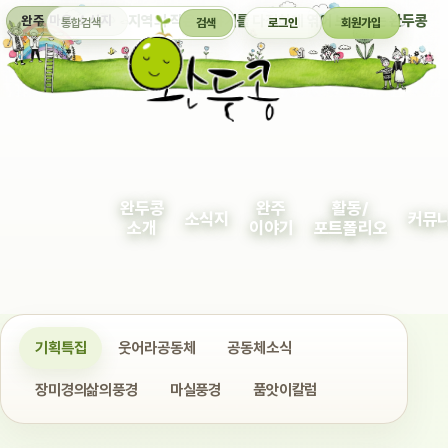
통합검색
지역의 작은 이야기를 다정하게 엮어 보여주는 완두콩
완주 마을 소식지
검색
로그인
회원가입
완두콩
완주
활동/
소식지
커뮤
소개
이야기
포트폴리오
기획특집
웃어라공동체
공동체소식
장미경의삶의풍경
마실풍경
품앗이칼럼