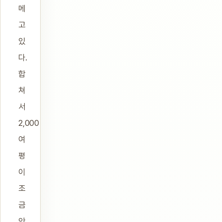
메
고
있
다.
합
쳐
서
2,000
여
평
이
조
금
안