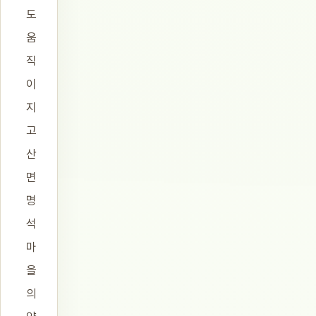
도
움
직
이
지
고
산
면
명
석
마
을
의