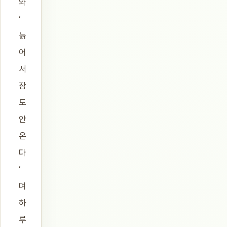
와
‘
늙
어
서
잠
도
안
온
다
’
며
하
루