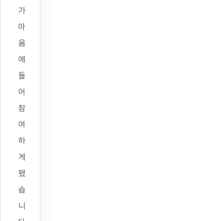
가
마
음
에
들
어
참
여
하
게
됐
습
니