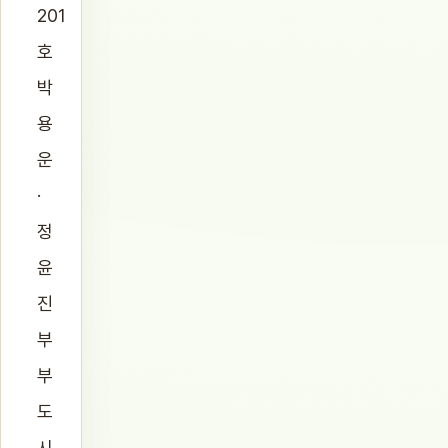
201
호
박
용
운
·
정
윤
진
부
부
도
시