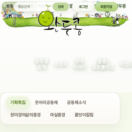
통합검색
지역의 작은 이야기를 다정하게 엮어 보여주는 완두콩
완주 마을 소식지
검색
로그인
회원가입
완두콩
완주
활동/
소식지
커뮤
소개
이야기
포트폴리오
기획특집
웃어라공동체
공동체소식
장미경의삶의풍경
마실풍경
품앗이칼럼