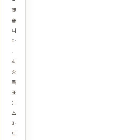
했
습
니
다
.
최
종
목
표
는
스
마
트