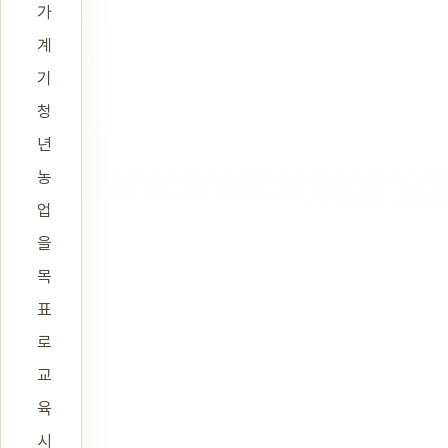
가
계
기
청
년
농
업
을
목
표
로
교
육
시