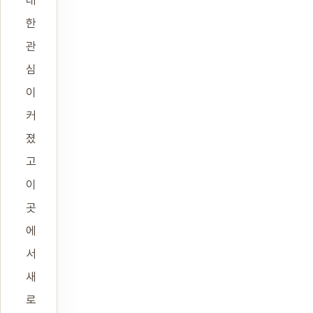
대
한
관
심
이
커
졌
고
이
곳
에
서
새
로