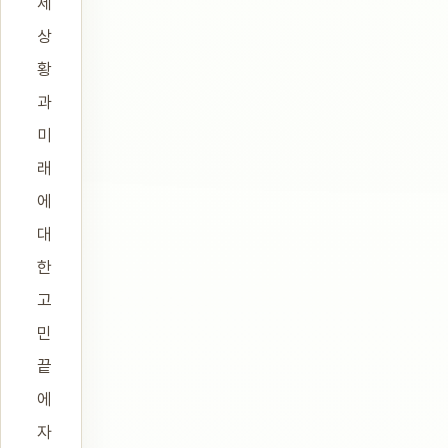
제
상
황
과
미
래
에
대
한
고
민
끝
에
자