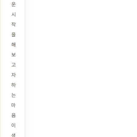
운
시
작
을
해
보
고
자
하
는
마
음
이
생