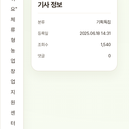
기사 정보
요"
체
분류
기획특집
류
등록일
2025.06.18 14:31
형
조회수
1,540
농
댓글
0
업
창
업
지
원
센
터