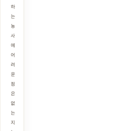
하
는
농
사
에
어
려
운
점
은
없
는
지