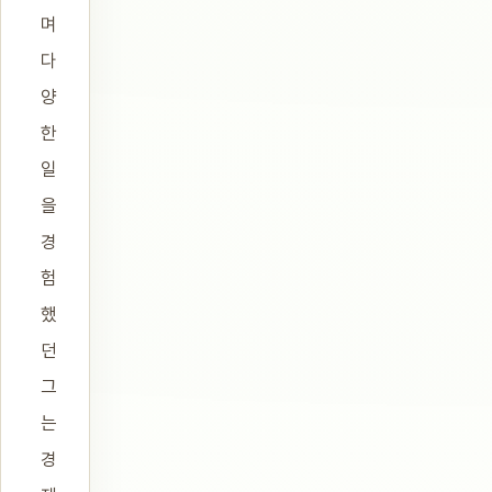
며
다
양
한
일
을
경
험
했
던
그
는
경