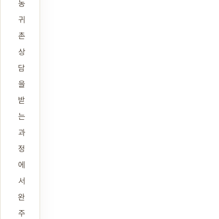
농
귀
촌
상
담
을
받
는
과
정
에
서
완
주