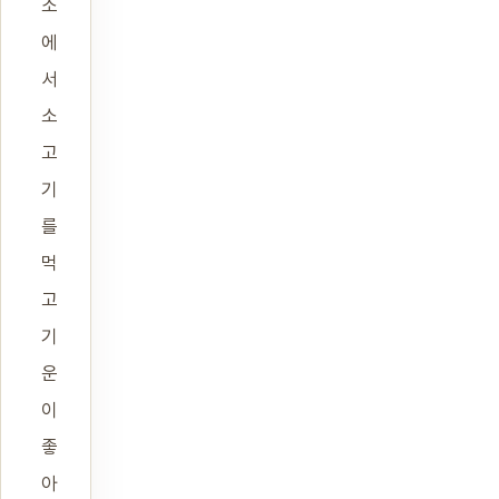
소
에
서
소
고
기
를
먹
고
기
운
이
좋
아