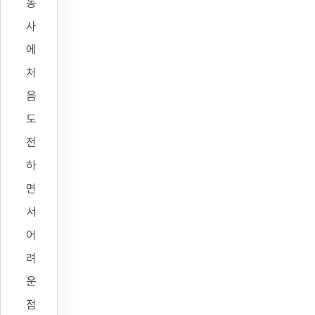
농
사
에
처
음
도
전
하
면
서
어
려
운
점