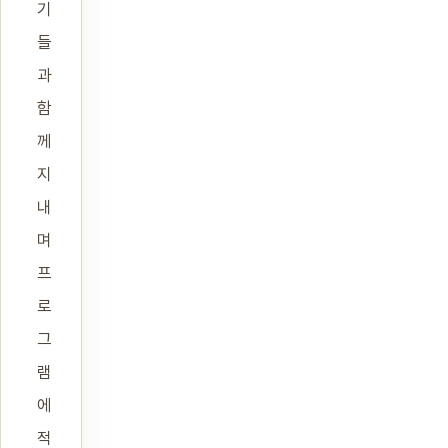
기
들
과
함
께
지
내
며
프
로
그
램
에
적