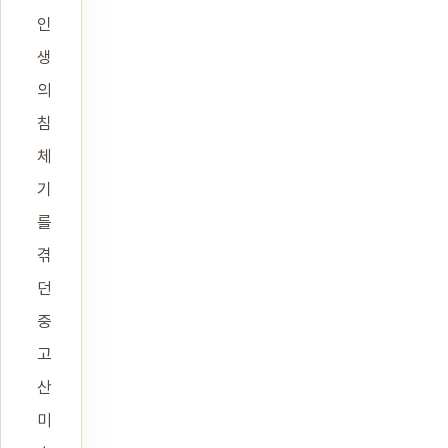
인
생
의
침
체
기
를
겪
던
중
고
산
미