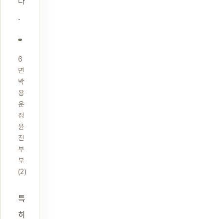
다
.
6
면
박
용
운
정
윤
진
부
부
(2)
특
히