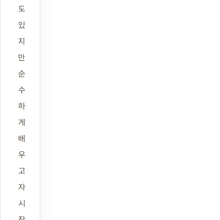
도
있
지
만
순
수
하
게
배
우
고
자
시
작