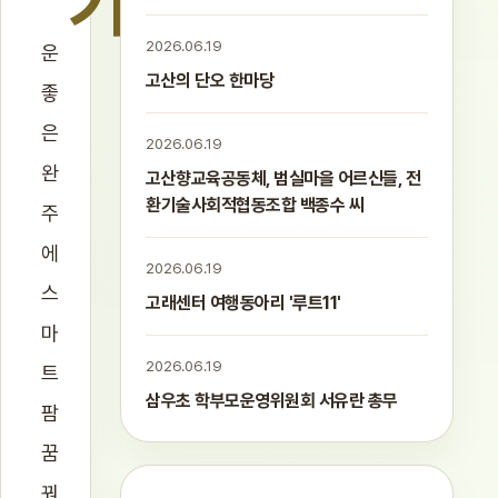
"기
2026.06.19
운
고산의 단오 한마당
좋
은
2026.06.19
완
고산향교육공동체, 범실마을 어르신들, 전
환기술사회적협동조합 백종수 씨
주
에
2026.06.19
스
고래센터 여행동아리 '루트11'
마
2026.06.19
트
삼우초 학부모운영위원회 서유란 총무
팜
꿈
꿔