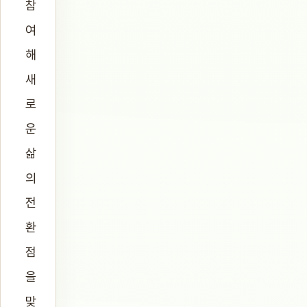
참
여
해
새
로
운
삶
의
전
환
점
을
맞