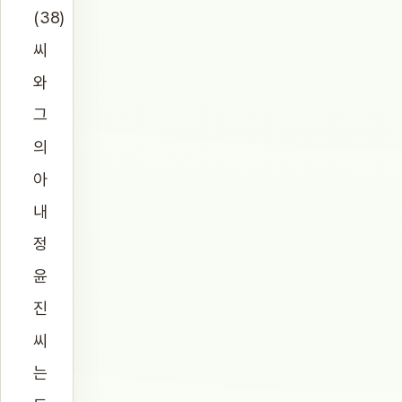
(38)
씨
와
그
의
아
내
정
윤
진
씨
는