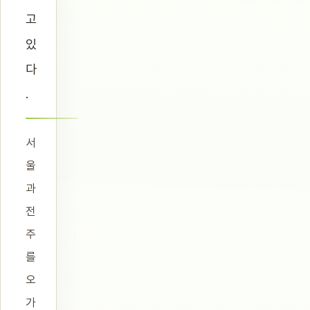
고
있
다
.
서
울
과
전
주
를
오
가