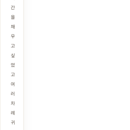
간
을
채
우
고
싶
었
고
여
러
차
례
귀