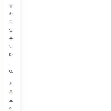
응
하
고
있
습
니
다
.
Q.
처
음
도
전