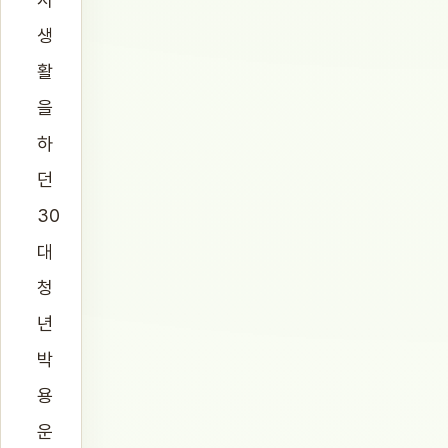
생
활
을
하
던
30
대
청
년
박
용
운