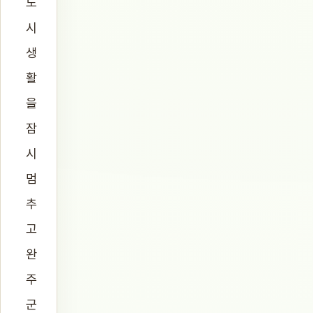
도
시
생
활
을
잠
시
멈
추
고
완
주
군