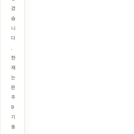
겼
습
니
다
.
현
재
는
완
주
9
기
동