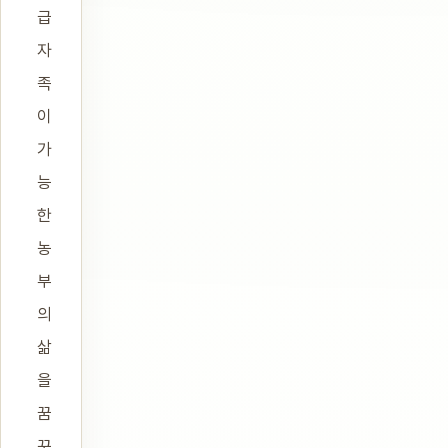
급
자
족
이
가
능
한
농
부
의
삶
을
꿈
꾸