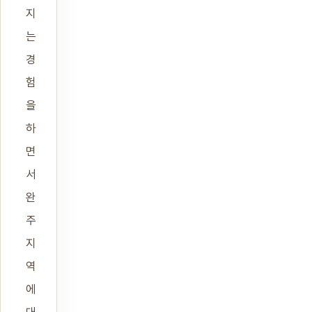
지
는
경
험
을
하
면
서
완
주
지
역
에