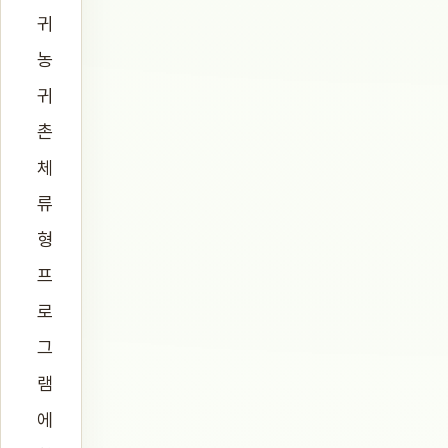
귀
농
귀
촌
체
류
형
프
로
그
램
에