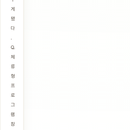
게
됐
다
.
Q.
체
류
형
프
로
그
램
참