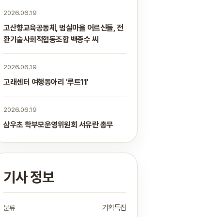
2026.06.19
고산향교육공동체, 범실마을 어르신들, 전
환기술사회적협동조합 백종수 씨
2026.06.19
고래센터 여행동아리 '루트11'
2026.06.19
삼우초 학부모운영위원회 서유란 총무
기사 정보
분류
기획특집