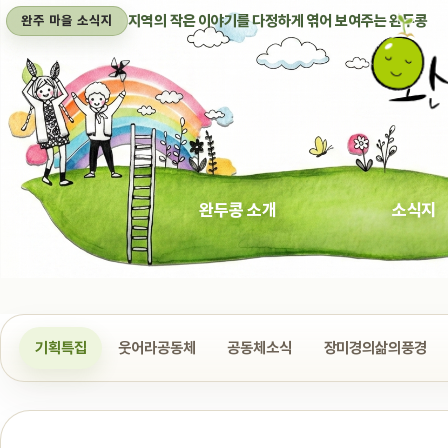
지역의 작은 이야기를 다정하게 엮어 보여주는 완두콩
완주 마을 소식지
완두콩 소개
소식지
기획특집
웃어라공동체
공동체소식
장미경의삶의풍경