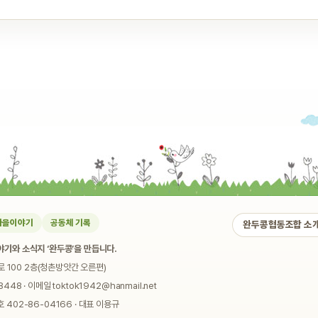
마을이야기
공동체 기록
완두콩협동조합 소
기와 소식지 ‘완두콩’을 만듭니다.
로 100 2층(청촌방앗간 오른편)
448 · 이메일 toktok1942@hanmail.net
02-86-04166 · 대표 이용규