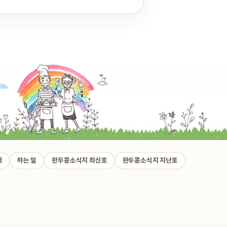
개
하는 일
완두콩소식지 최신호
완두콩소식지 지난호