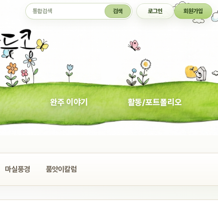
통합검색
검색
로그인
회원가입
완주 이야기
활동/포트폴리오
마실풍경
품앗이칼럼