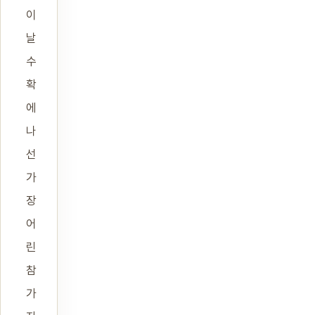
이
날
수
확
에
나
선
가
장
어
린
참
가