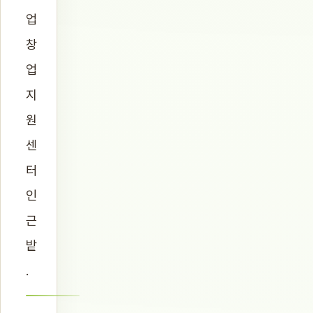
업
창
업
지
원
센
터
인
근
밭
.