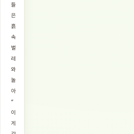
들
은
흙
속
벌
레
와
놀
아
“
이
게
감