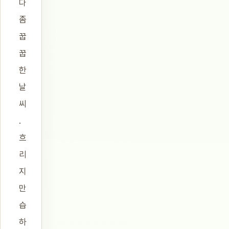
다
좀
꿉
꿉
한
날
씨
.
흐
리
지
만
습
하