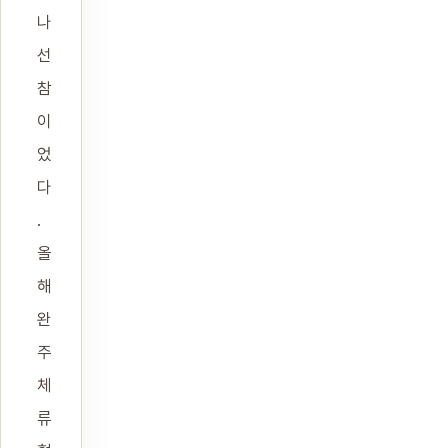
나
선
참
이
었
다
.
올
해
완
주
체
류