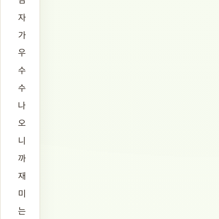
자
가
우
수
수
나
오
니
까
재
미
는