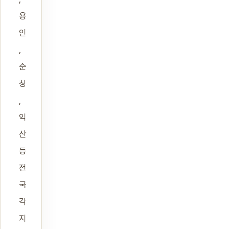
용
인
,
순
창
,
익
산
등
전
국
각
지