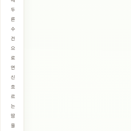
에
두
른
수
건
으
로
연
신
흐
르
는
땀
을