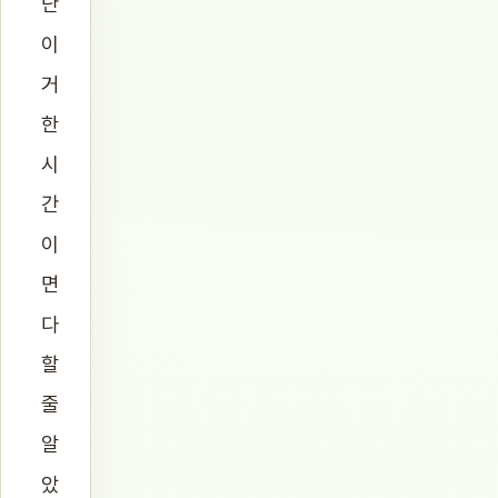
난
이
거
한
시
간
이
면
다
할
줄
알
았