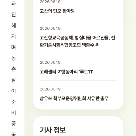
2026.06.19
과
고산의 단오 한마당
친
해
2026.06.19
지
고산향교육공동체, 범실마을 어르신들, 전
환기술사회적협동조합 백종수 씨
며
농
2026.06.19
촌
고래센터 여행동아리 '루트11'
살
2026.06.19
이
삼우초 학부모운영위원회 서유란 총무
준
비
중
기사 정보
공