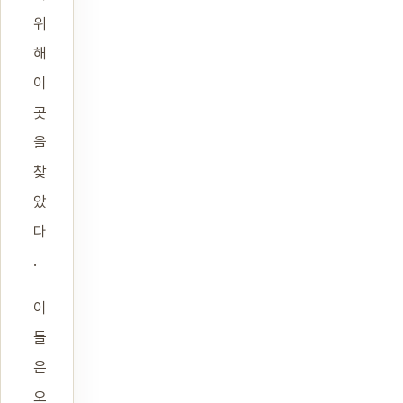
위
해
이
곳
을
찾
았
다
.
이
들
은
오