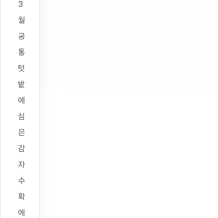
3
월
공
통
텃
밭
에
심
은
감
자
수
확
에