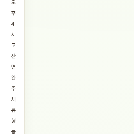
오
후
4
시
고
산
면
완
주
체
류
형
농