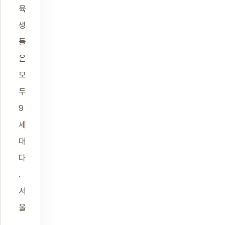
육
생
들
은
모
두
9
세
대
다
.
서
울
,