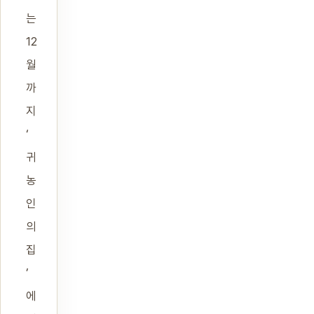
는
12
월
까
지
‘
귀
농
인
의
집
’
에