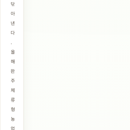
닦
아
낸
다
.
올
해
완
주
체
류
형
농
업