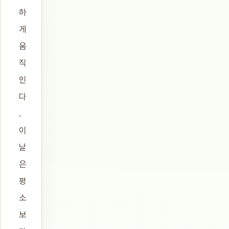
하
게
움
직
인
다
.
이
날
은
평
소
보