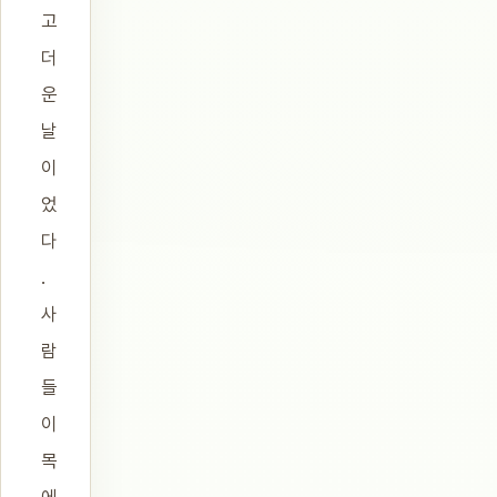
고
더
운
날
이
었
다
.
사
람
들
이
목