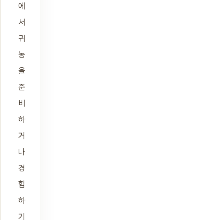
에
서
귀
농
을
준
비
하
거
나
경
험
하
기