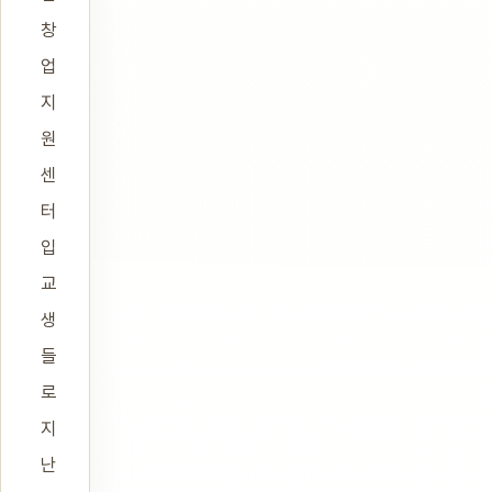
창
업
지
원
센
터
입
교
생
들
로
지
난