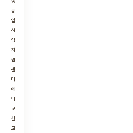
형
농
업
창
업
지
원
센
터
에
입
교
한
교