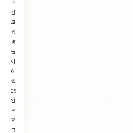
주
한
교
육
생
들
이
6
월
28
일
오
후
공