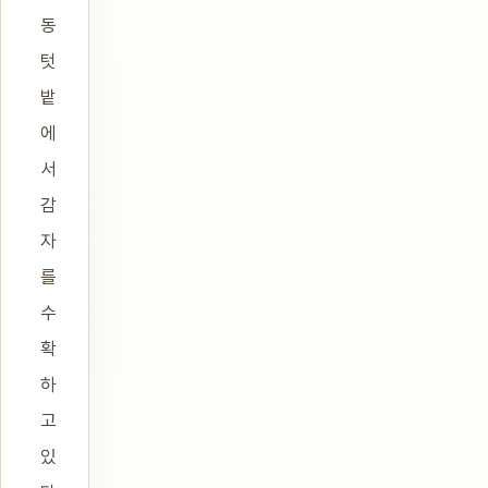
동
텃
밭
에
서
감
자
를
수
확
하
고
있