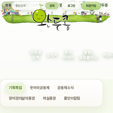
통합검색
지역의 작은 이야기를 다정하게 엮어 보여주는 완두콩
완주 마을 소식지
검색
로그인
회원가입
완두콩
완주
활동/
소식지
커뮤
소개
이야기
포트폴리오
기획특집
웃어라공동체
공동체소식
장미경의삶의풍경
마실풍경
품앗이칼럼