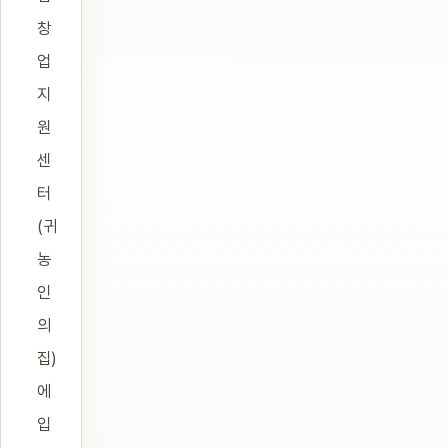
창
업
지
원
센
터
(귀
농
인
의
집)
에
입