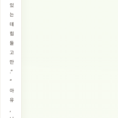
있
는
데
힘
들
고
만
.”
“
아
유
,