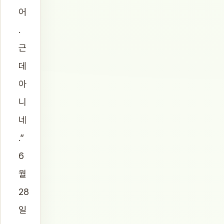
어
.
근
데
아
니
네
.”
6
월
28
일