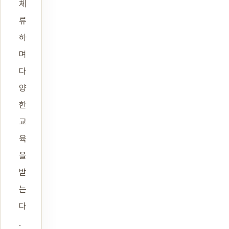
체
류
하
며
다
양
한
교
육
을
받
는
다
.