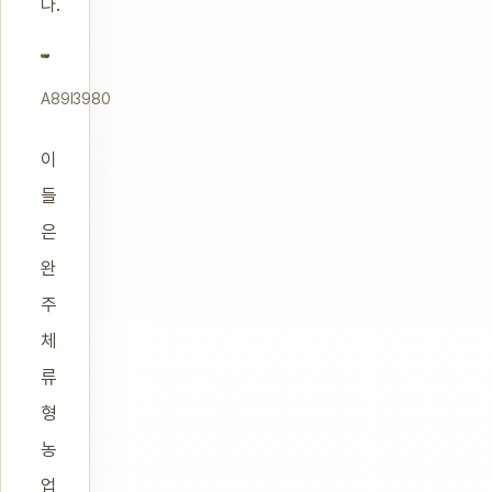
다.
A89I3980
이
들
은
완
주
체
류
형
농
업