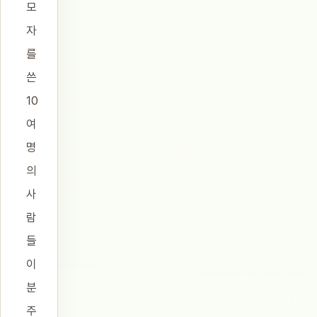
모
자
를
쓴
10
여
명
의
사
람
들
이
분
주