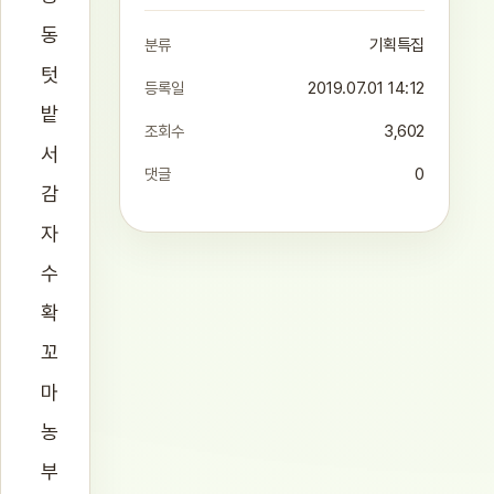
동
분류
기획특집
텃
등록일
2019.07.01 14:12
밭
조회수
3,602
서
댓글
0
감
자
수
확
꼬
마
농
부