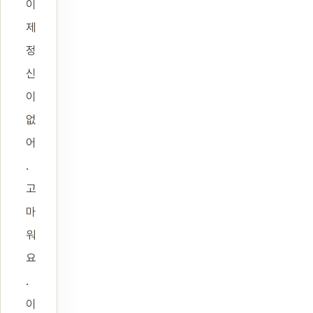
이
제
정
신
이
없
어
.
고
마
워
요
.
이