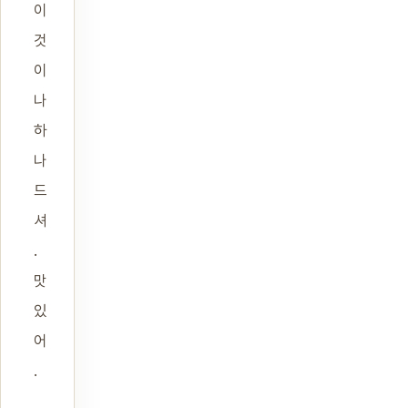
이
것
이
나
하
나
드
셔
.
맛
있
어
.