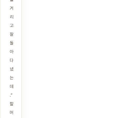
거
리
고
잘
돌
아
다
녔
는
데
.”
할
머