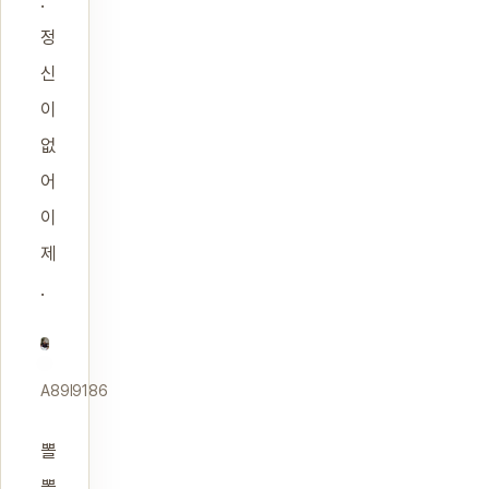
.
정
신
이
없
어
이
제
.
A89I9186
뽈
뽈