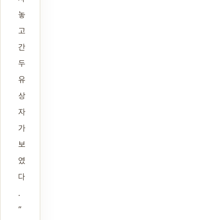
놓
고
간
두
유
상
자
가
보
였
다
.
“