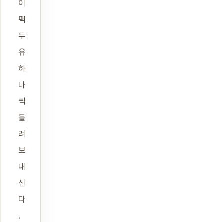
이
팩
두
유
하
나
씩
들
려
보
내
신
다
.