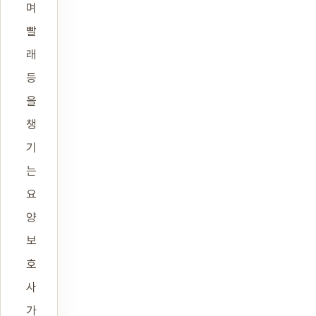
며
빨
래
등
을
챙
기
는
요
양
보
호
사
가