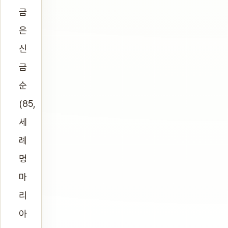
금
은
신
금
순
(85,
세
례
명
마
리
아