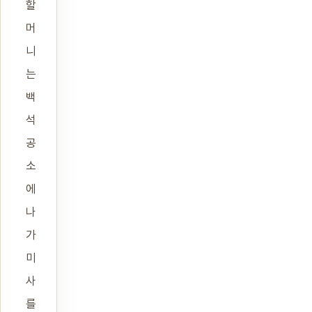
할
머
니
는
백
석
공
소
에
나
가
미
사
를