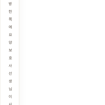
방
한
쪽
에
요
양
보
호
사
선
생
님
이
사