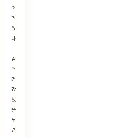
어
려
웠
다
.
좀
더
건
강
했
을
무
렵