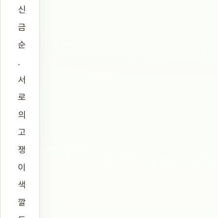
신
금
순
.
서
로
의
고
쟁
이
색
깔