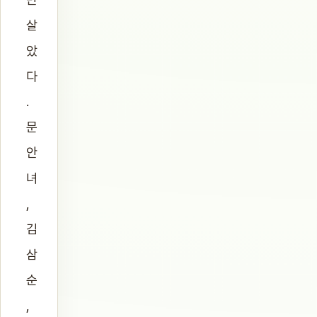
살
았
다
.
문
안
녀
,
김
삼
순
,