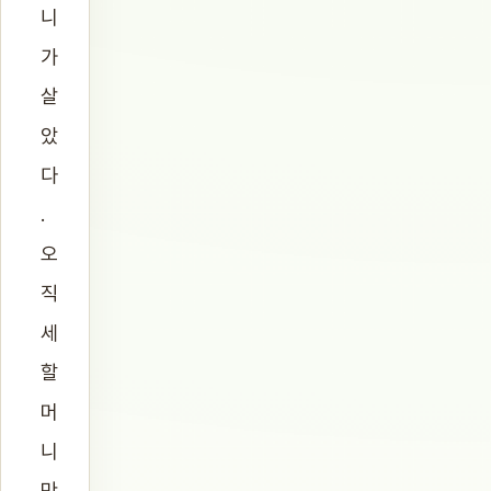
니
가
살
았
다
.
오
직
세
할
머
니
만