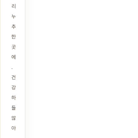
리
누
추
한
곳
에
.
건
강
하
들
않
아