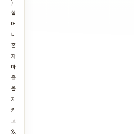
)
할
머
니
혼
자
마
을
을
지
키
고
있