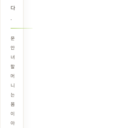
다
.
문
안
녀
할
머
니
는
몸
이
아