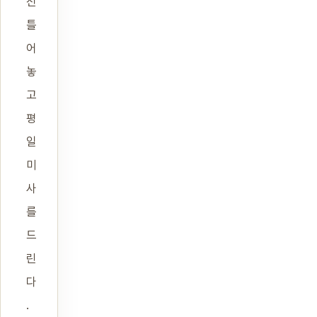
전
틀
어
놓
고
평
일
미
사
를
드
린
다
.