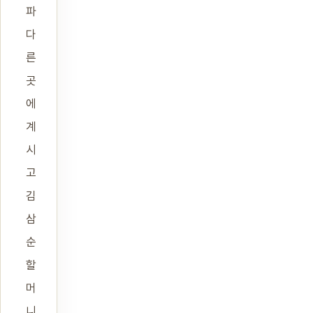
파
다
른
곳
에
계
시
고
김
삼
순
할
머
니