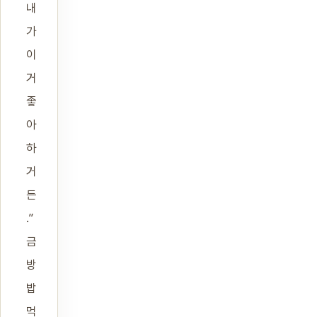
내
가
이
거
좋
아
하
거
든
.”
금
방
밥
먹