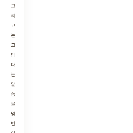
그
리
고
는
고
맙
다
는
말
씀
을
몇
번