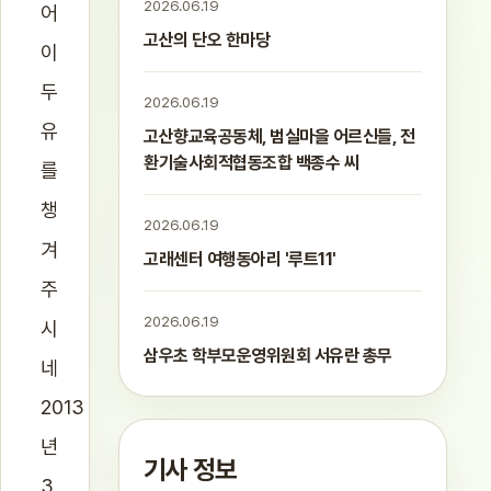
2026.06.19
어
고산의 단오 한마당
이
두
2026.06.19
유
고산향교육공동체, 범실마을 어르신들, 전
환기술사회적협동조합 백종수 씨
를
챙
2026.06.19
겨
고래센터 여행동아리 '루트11'
주
2026.06.19
시
삼우초 학부모운영위원회 서유란 총무
네
2013
년
기사 정보
3