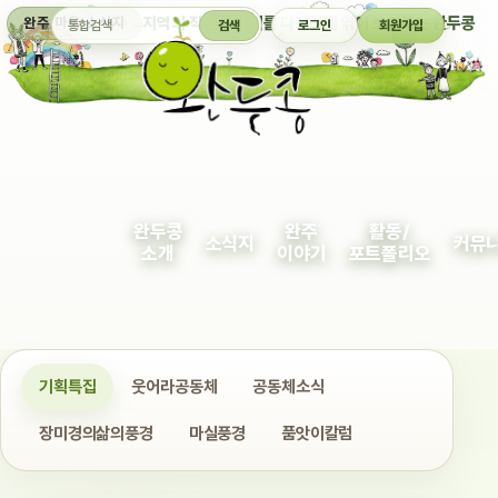
통합검색
지역의 작은 이야기를 다정하게 엮어 보여주는 완두콩
완주 마을 소식지
검색
로그인
회원가입
완두콩
완주
활동/
소식지
커뮤
소개
이야기
포트폴리오
기획특집
웃어라공동체
공동체소식
장미경의삶의풍경
마실풍경
품앗이칼럼