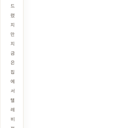
드
렸
지
만
지
금
은
집
에
서
텔
레
비