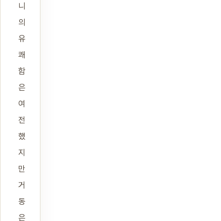
니
의
유
쾌
함
은
여
전
했
지
만
거
동
은