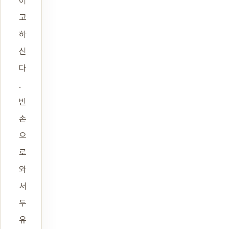
이
고
하
신
다
.
빈
손
으
로
와
서
두
유