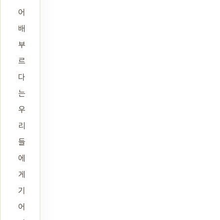
어
배
부
르
다
는
우
리
들
에
게
기
어