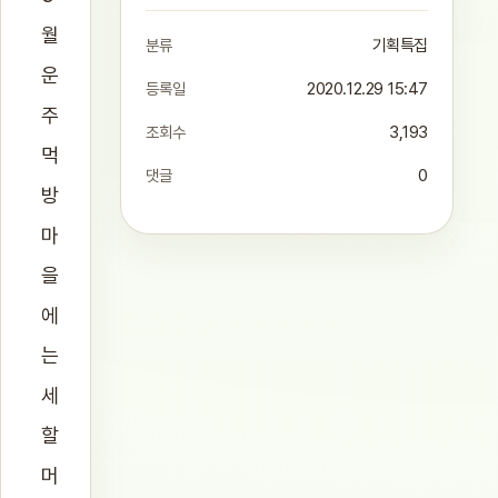
월
분류
기획특집
운
등록일
2020.12.29 15:47
주
조회수
3,193
먹
댓글
0
방
마
을
에
는
세
할
머