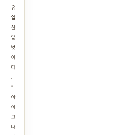
유
일
한
말
벗
이
다
.
“
아
이
고
나