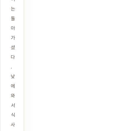
는
돌
아
가
셨
다
.
낮
에
와
서
식
사