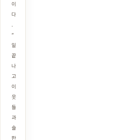
이
다
.
“
일
끝
나
고
이
웃
들
과
술
한