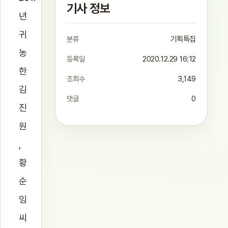
기사 정보
년
귀
분류
기획특집
농
등록일
2020.12.29 16:12
한
조회수
3,149
김
댓글
0
진
원
,
황
순
임
씨