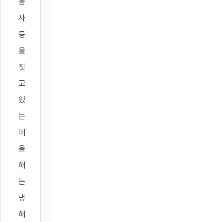
농
사
등
을
짓
고
있
는
데
올
해
는
냉
해