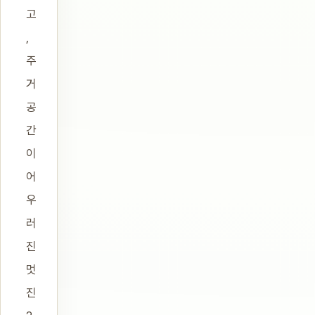
고
,
주
거
공
간
이
어
우
러
진
멋
진