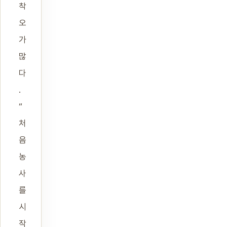
착
오
가
많
다
.
“
처
음
농
사
를
시
작