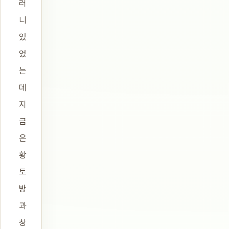
러
니
있
었
는
데
지
금
은
황
토
방
과
창