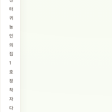
터
귀
농
인
의
집
1
호
정
착
자
다