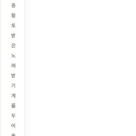
층
황
토
방
은
노
래
방
기
계
를
두
어
동