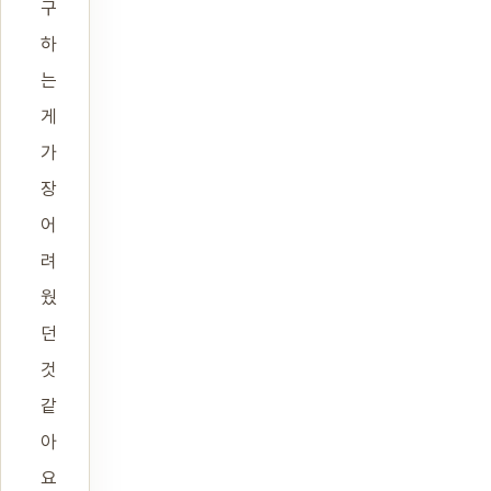
구
하
는
게
가
장
어
려
웠
던
것
같
아
요