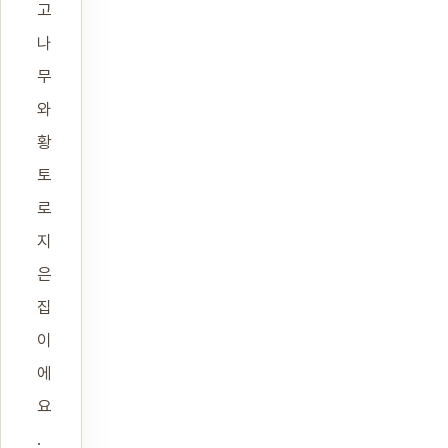
고
나
무
와
황
토
로
지
은
집
이
에
요
.