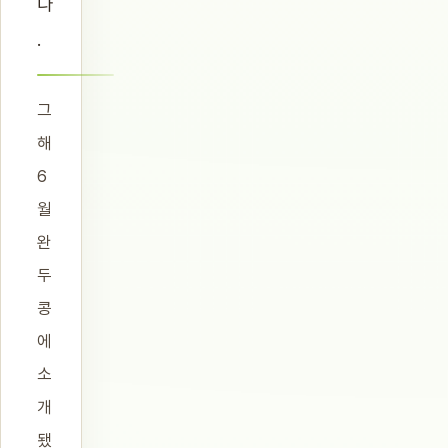
다
.
그
해
6
월
완
두
콩
에
소
개
됐