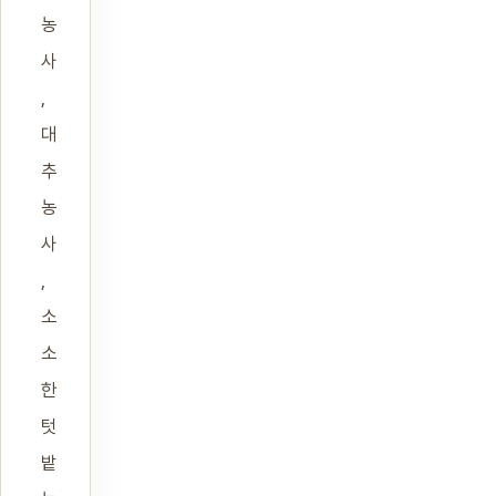
농
사
,
대
추
농
사
,
소
소
한
텃
밭