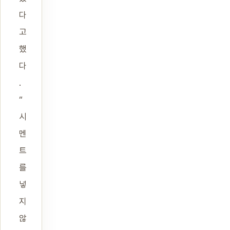
다
고
했
다
.
“
시
멘
트
를
넣
지
않