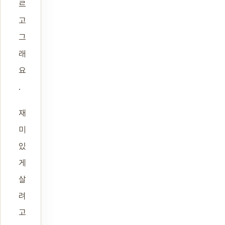
르
고
그
래
요
.
재
미
있
게
살
려
고