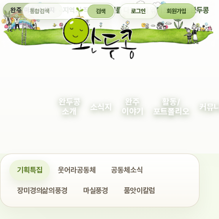
통합검색
지역의 작은 이야기를 다정하게 엮어 보여주는 완두콩
완주 마을 소식지
검색
로그인
회원가입
완두콩
완주
활동/
소식지
커뮤
소개
이야기
포트폴리오
기획특집
웃어라공동체
공동체소식
장미경의삶의풍경
마실풍경
품앗이칼럼