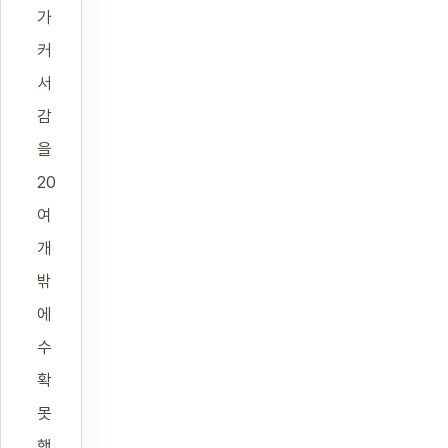
가
커
서
감
을
20
여
개
밖
에
수
확
못
했