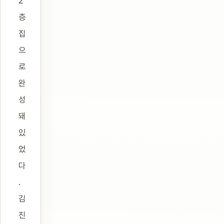
2
층
집
으
로
완
성
돼
있
었
다
.
김
진