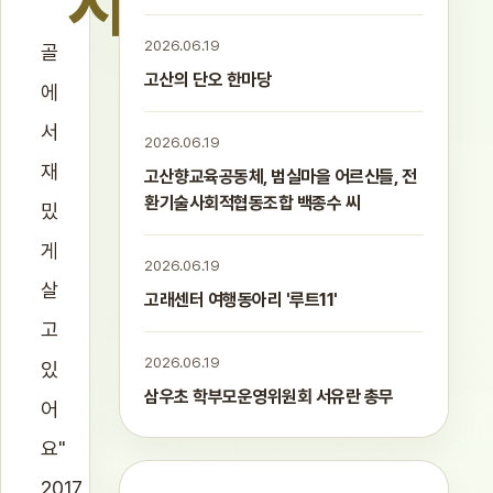
"시
2026.06.19
골
고산의 단오 한마당
에
서
2026.06.19
재
고산향교육공동체, 범실마을 어르신들, 전
환기술사회적협동조합 백종수 씨
밌
게
2026.06.19
살
고래센터 여행동아리 '루트11'
고
2026.06.19
있
삼우초 학부모운영위원회 서유란 총무
어
요"
2017