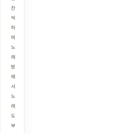
잔
씩
하
며
노
래
방
에
서
노
래
도
부