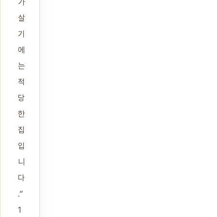
가
살
기
에
는
적
당
한
집
입
니
다
.”
1