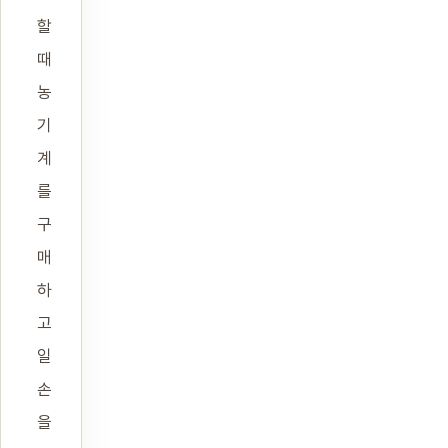
할
때
농
기
계
를
구
매
하
고
일
손
을