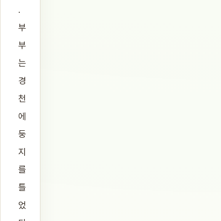
.
부
부
는
경
천
에
둥
지
를
틀
었