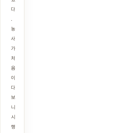
다
.
농
사
가
처
음
이
다
보
니
시
행