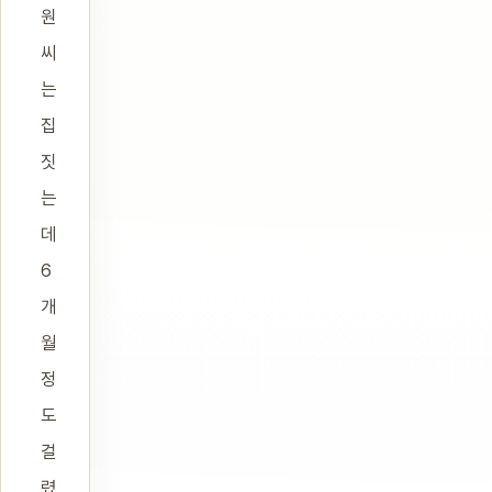
원
씨
는
집
짓
는
데
6
개
월
정
도
걸
렸