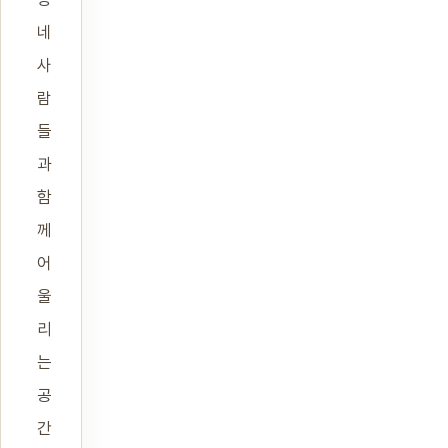
네
사
람
들
과
함
께
어
울
리
는
공
간