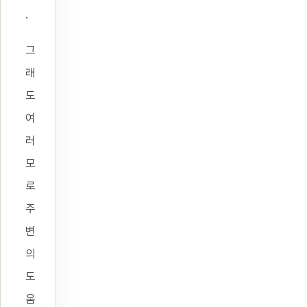
.
그
래
도
여
러
모
로
주
변
의
도
움