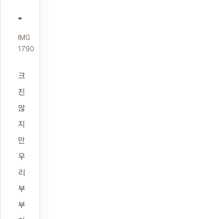
IMG
1790
크
진
않
지
만
우
리
부
부