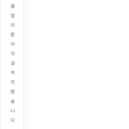
을
많
이
받
아
지
금
까
지
왔
습
니
다