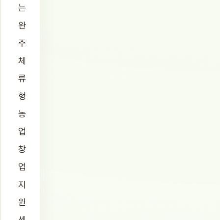
는
완
주
체
류
형
농
업
창
업
지
원
센