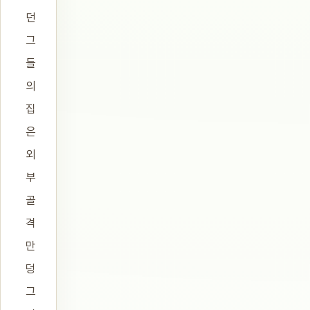
던
그
들
의
집
은
외
부
골
격
만
덩
그