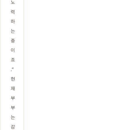
노
력
하
는
중
이
죠
.”
현
재
부
부
는
감