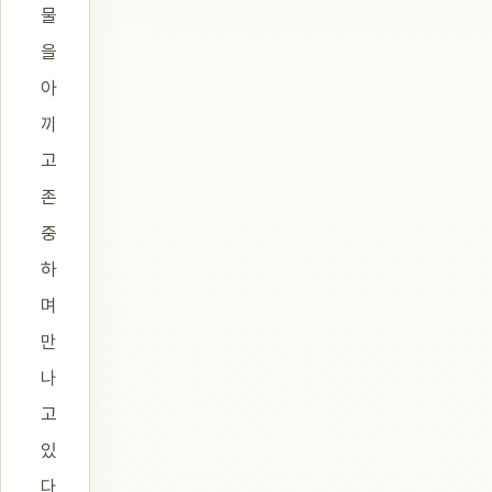
물
을
아
끼
고
존
중
하
며
만
나
고
있
다