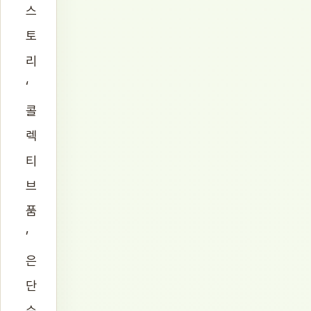
스
토
리
‘
콜
렉
티
브
품
’
은
단
순