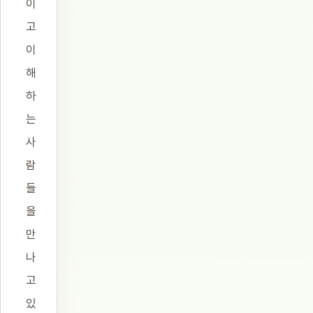
이
고
이
해
하
는
사
람
들
을
만
나
고
있