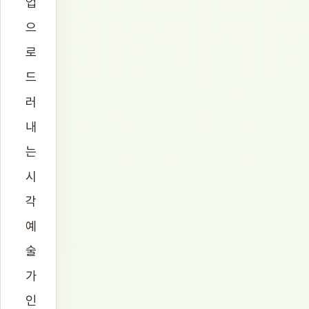
업
으
로
드
러
내
는
시
각
예
술
가
인