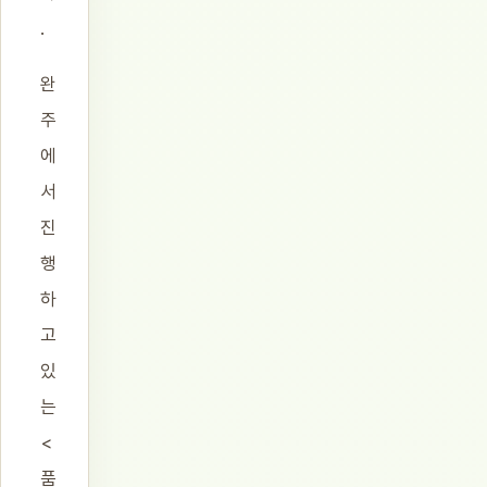
.
완
주
에
서
진
행
하
고
있
는
<
품