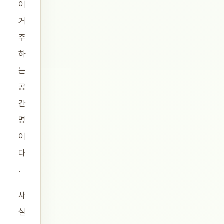
이
거
주
하
는
공
간
명
이
다
.
사
실