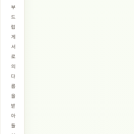
부
드
럽
게
서
로
의
다
름
을
받
아
들