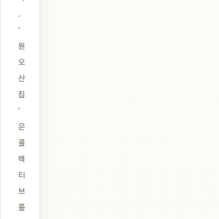
.
‘
원
오
산
집
’
은
콜
렉
티
브
품