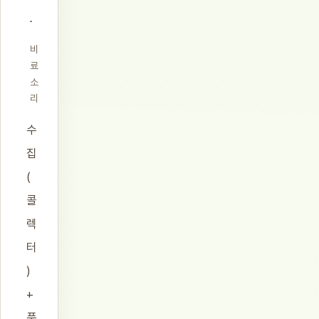
비
료
소
리
수
집
(
콜
렉
터
)
+
품