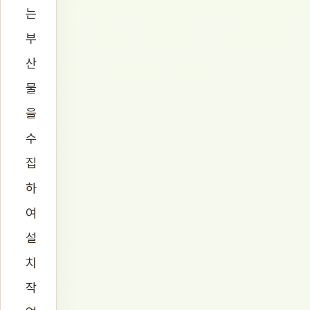
는
부
산
물
을
수
집
하
여
설
치
작