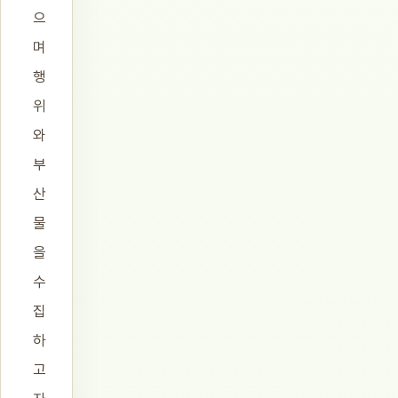
으
며
행
위
와
부
산
물
을
수
집
하
고