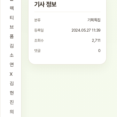
기사 정보
렉
티
분류
기획특집
브
등록일
2024.05.27 11:39
품
조회수
2,711
김
댓글
0
소
연
X
김
현
진
의