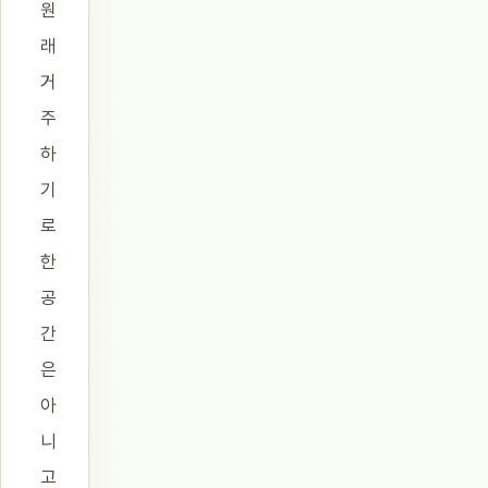
원
래
거
주
하
기
로
한
공
간
은
아
니
고