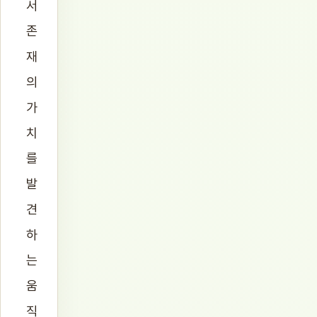
서
존
재
의
가
치
를
발
견
하
는
움
직