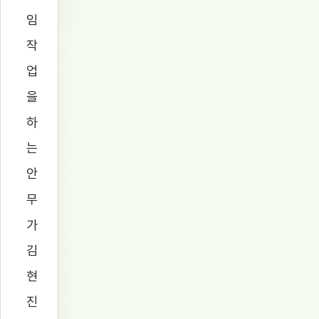
임
작
업
을
하
는
안
무
가
김
현
진