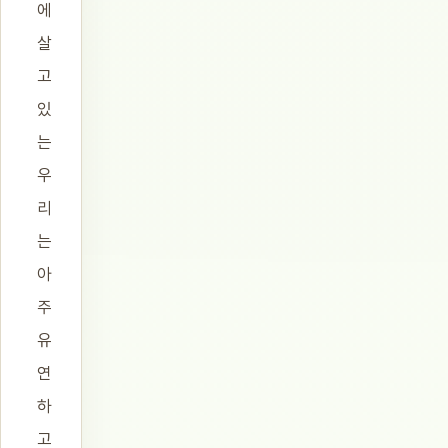
에
살
고
있
는
우
리
는
아
주
유
연
하
고