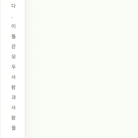
다
.
이
들
은
모
두
사
람
과
사
람
을