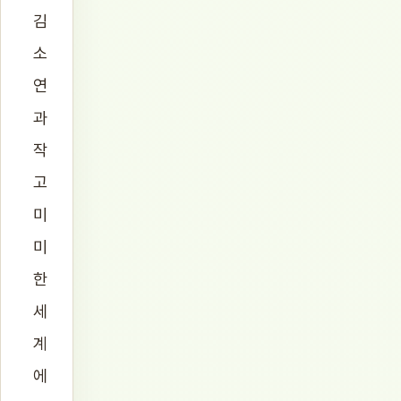
김
소
연
과
작
고
미
미
한
세
계
에