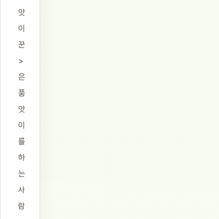
앗
이
꾼
>
은
품
앗
이
를
하
는
사
람