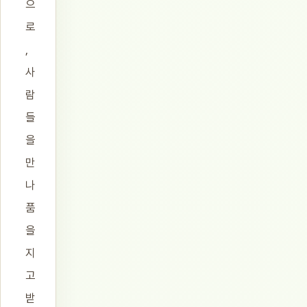
으
로
,
사
람
들
을
만
나
품
을
지
고
받