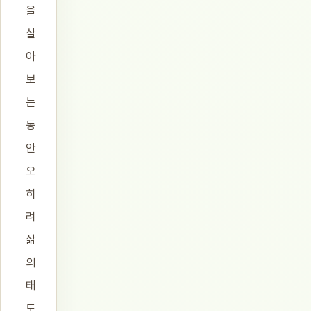
을
살
아
보
는
동
안
오
히
려
삶
의
태
도