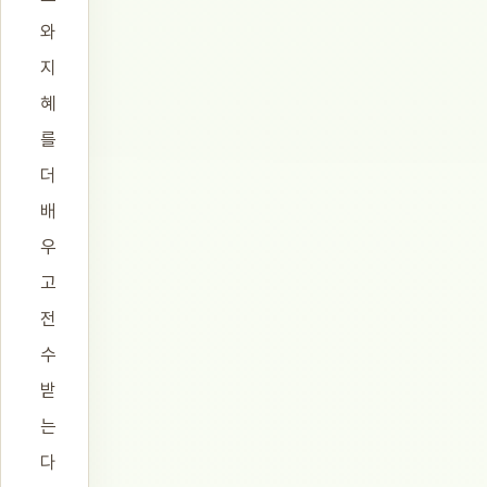
와
지
혜
를
더
배
우
고
전
수
받
는
다