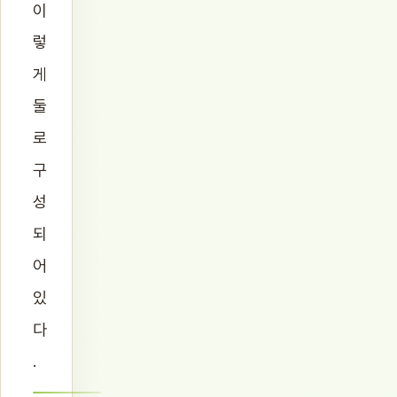
이
렇
게
둘
로
구
성
되
어
있
다
.