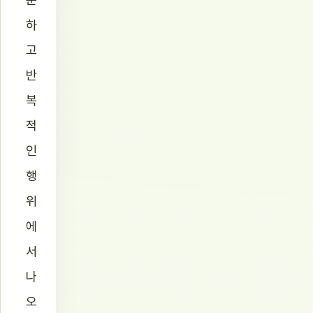
하
고
반
복
적
인
행
위
에
서
나
오