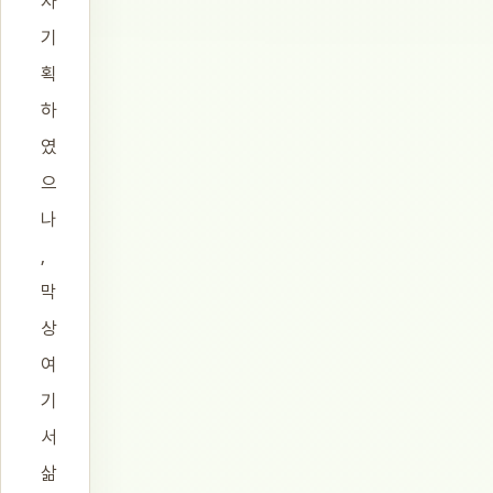
자
기
획
하
였
으
나
,
막
상
여
기
서
삶