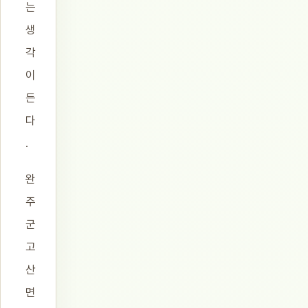
는
생
각
이
든
다
.
완
주
군
고
산
면