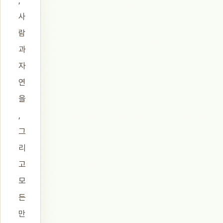
,
사
람
과
자
연
을
,
그
리
고
모
든
만