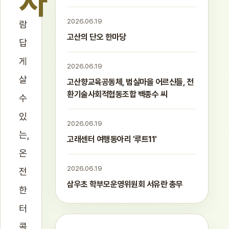
사
2026.06.19
람
고산의 단오 한마당
답
게
2026.06.19
살
고산향교육공동체, 범실마을 어르신들, 전
환기술사회적협동조합 백종수 씨
수
있
2026.06.19
는,
고래센터 여행동아리 '루트11'
온
2026.06.19
전
삼우초 학부모운영위원회 서유란 총무
한
터
콜