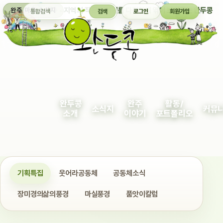
통합검색
지역의 작은 이야기를 다정하게 엮어 보여주는 완두콩
완주 마을 소식지
검색
로그인
회원가입
완두콩
완주
활동/
소식지
커뮤
소개
이야기
포트폴리오
기획특집
웃어라공동체
공동체소식
장미경의삶의풍경
마실풍경
품앗이칼럼