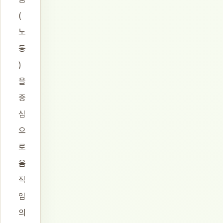
(
노
동
)
을
중
심
으
로
움
직
임
의