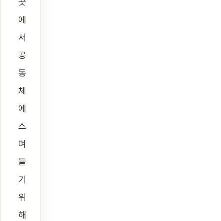
곳
에
서
공
동
체
에
스
며
들
기
위
해