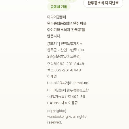
완두콩소식지 지난호
공동체 기록
미디어공동체
완두콩협동조합은 완주 마을
이야기와 소식지 ‘완두콩’을
만듭니다.
[55311] 전북특별자치도
완주군 고산면 고산로 100
2층(청촌방앗간 오른편)
연락처 063-291-8448 ·
팩스 063-261-8448 ·
이메일
toktok1942@hanmail.net
미디어공동체 완두콩협동조합
· 사업자등록번호 402-86-
04166 · 대표 이용규
copyright(c)
wandookong.kr. all rights
reserved.