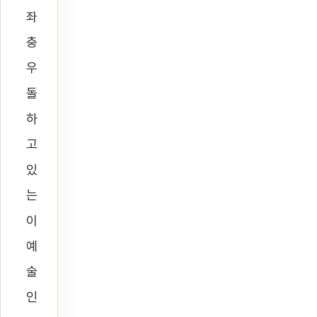
좌
충
우
돌
하
고
있
는
이
예
술
인