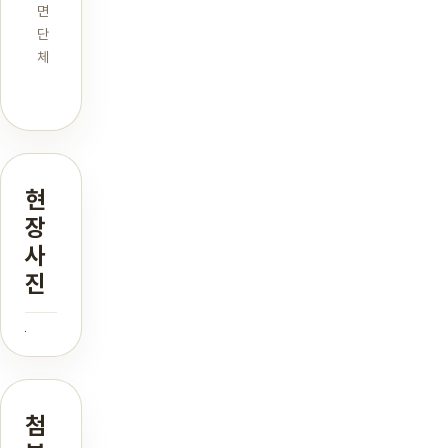
면
단
체
현
장
사
진
첨