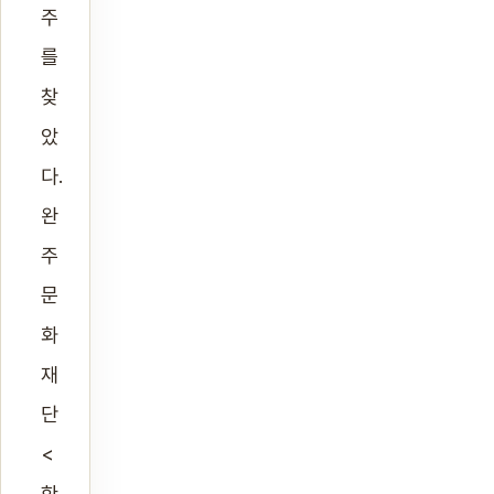
주
를
찾
았
다.
완
주
문
화
재
단
<
한