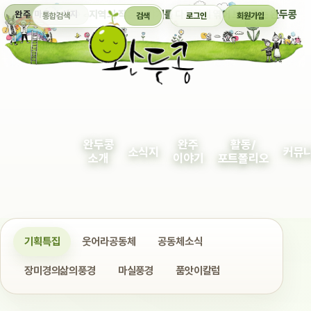
통합검색
지역의 작은 이야기를 다정하게 엮어 보여주는 완두콩
완주 마을 소식지
검색
로그인
회원가입
완두콩
완주
활동/
소식지
커뮤
소개
이야기
포트폴리오
기획특집
웃어라공동체
공동체소식
장미경의삶의풍경
마실풍경
품앗이칼럼