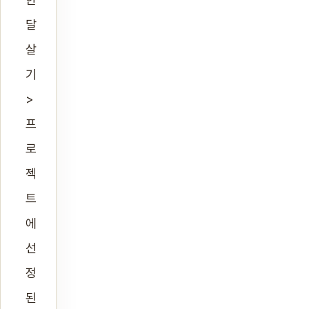
달
살
기
>
프
로
젝
트
에
선
정
된