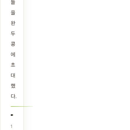
들
을
완
두
콩
에
초
대
했
다.
1