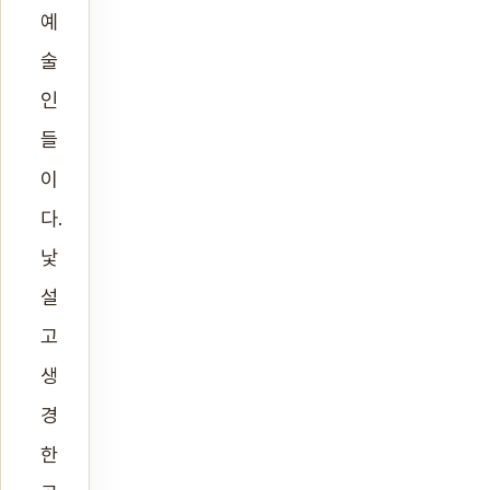
예
술
인
들
이
다.
낯
설
고
생
경
한