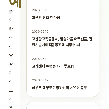
예
2026.06.19
술
고산의 단오 한마당
인
완
2026.06.19
주
고산향교육공동체, 범실마을 어르신들, 전
환기술사회적협동조합 백종수 씨
한
달
2026.06.19
살
고래센터 여행동아리 '루트11'
기
2026.06.19
싱
삼우초 학부모운영위원회 서유란 총무
그
러
운