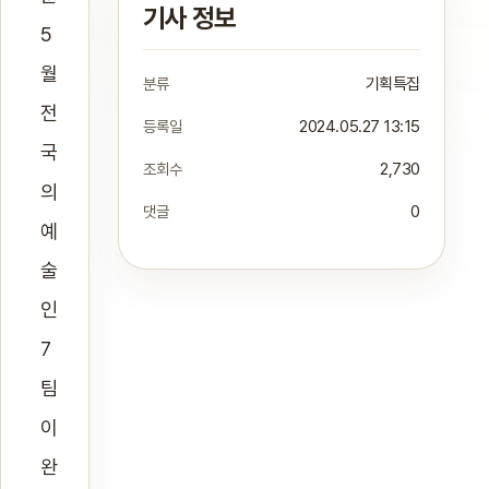
기사 정보
5
월
분류
기획특집
전
등록일
2024.05.27 13:15
국
조회수
2,730
의
댓글
0
예
술
인
7
팀
이
완