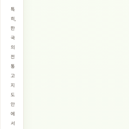
특
히,
한
국
의
전
통
고
지
도
안
에
서