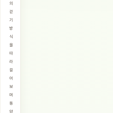
의
걷
기
방
식
을
따
라
걸
어
보
며
동
양