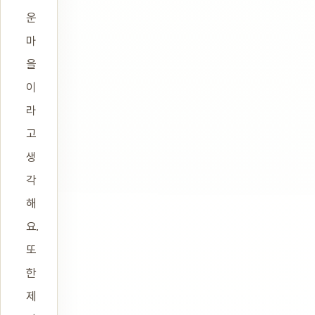
운
마
을
이
라
고
생
각
해
요.
또
한
제