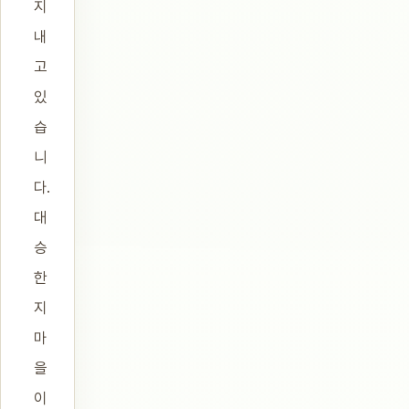
지
내
고
있
습
니
다.
대
승
한
지
마
을
이