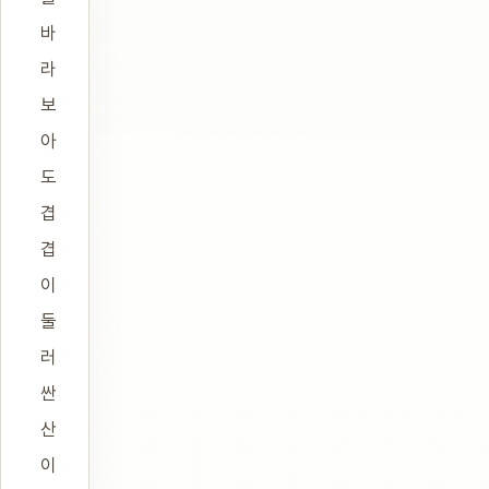
바
라
보
아
도
겹
겹
이
둘
러
싼
산
이