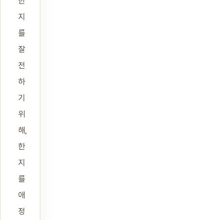
한
지
를
잘
전
하
기
위
해,
한
지
를
애
정