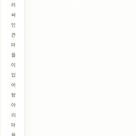
러
싸
인
큰
마
을
이
있
어
항
아
리
마
을