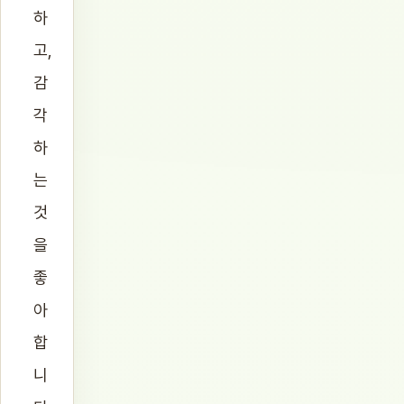
하
고,
감
각
하
는
것
을
좋
아
합
니