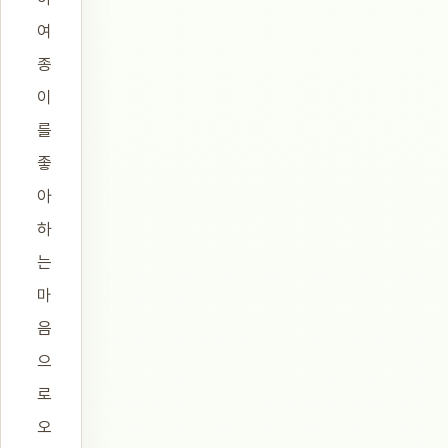
여
종
이
를
좋
아
하
는
마
음
으
로
오