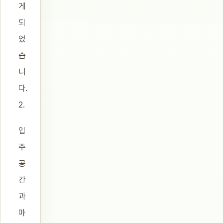
게
되
었
습
니
다.
2.
입
주
공
간
과
마