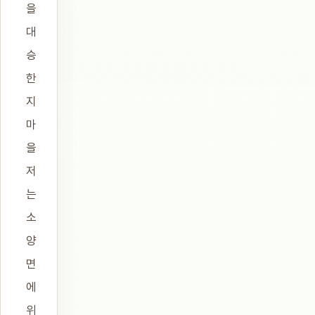
을
대
승
한
지
마
을
저
는
소
양
면
에
위