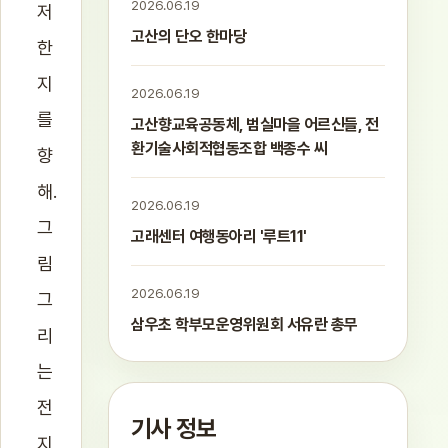
2026.06.19
저
고산의 단오 한마당
한
지
2026.06.19
를
고산향교육공동체, 범실마을 어르신들, 전
환기술사회적협동조합 백종수 씨
향
해.
2026.06.19
그
고래센터 여행동아리 '루트11'
림
2026.06.19
그
삼우초 학부모운영위원회 서유란 총무
리
는
전
기사 정보
지