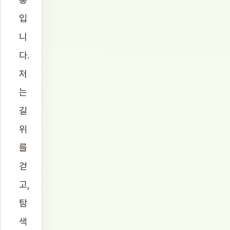
입
니
다.
저
는
길
위
를
걷
고,
탐
색