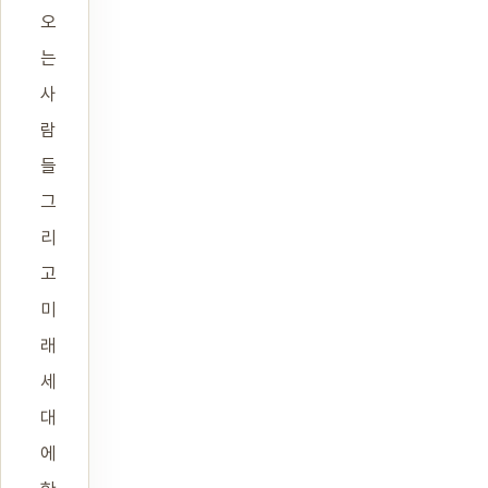
오
는
사
람
들
그
리
고
미
래
세
대
에