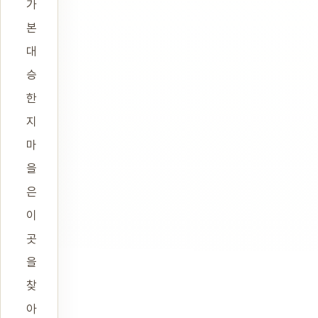
가
본
대
승
한
지
마
을
은
이
곳
을
찾
아