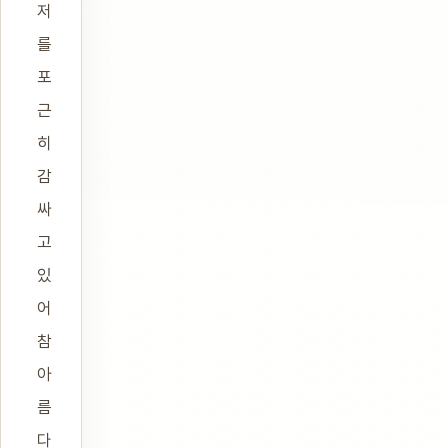
저
를
포
근
히
감
싸
고
있
어
참
아
름
다