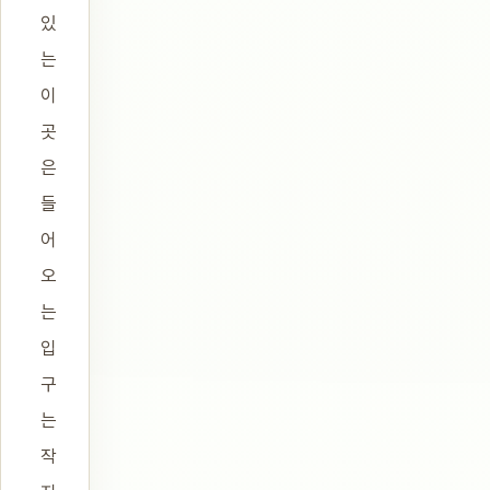
있
는
이
곳
은
들
어
오
는
입
구
는
작