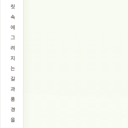
릿
속
에
그
려
지
는
길
과
풍
경
을