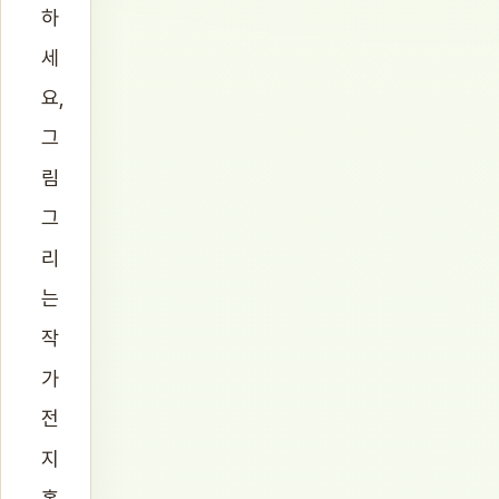
하
세
요,
그
림
그
리
는
작
가
전
지
홍