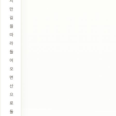
지
만
길
을
따
라
들
어
오
면
산
으
로
둘