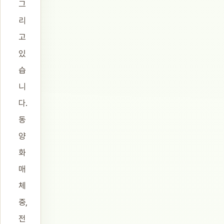
그
리
고
있
습
니
다.
동
양
화
매
체
중,
전