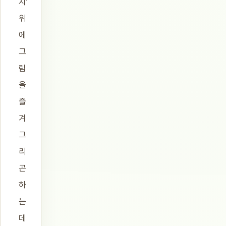
지’
위
에
그
림
을
즐
겨
그
리
곤
하
는
데