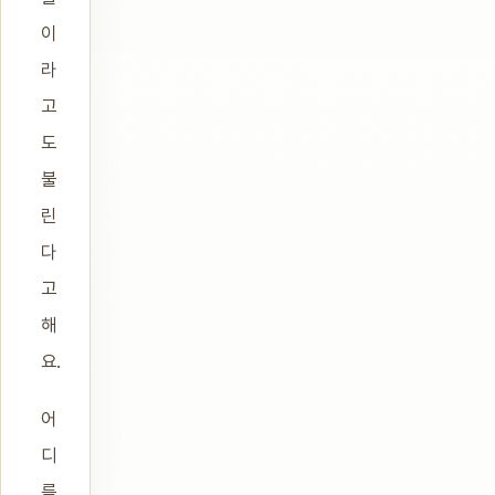
이
라
고
도
불
린
다
고
해
요.
어
디
를