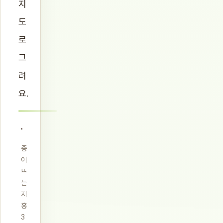
지
도
로
그
려
요.
종
이
뜨
는
지
홍
3