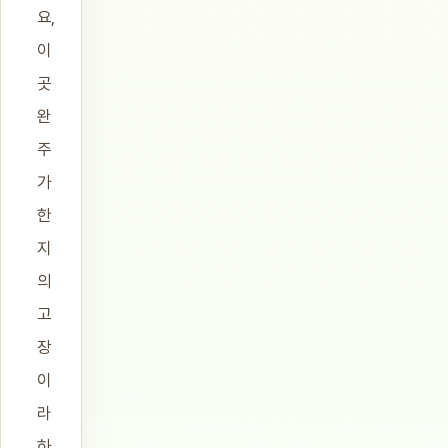
요,
이
곳
완
주
가
한
지
의
고
장
이
라
하