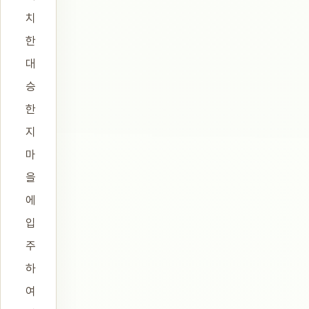
치
한
대
승
한
지
마
을
에
입
주
하
여