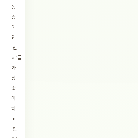
통
종
이
인
‘한
지’를
가
장
좋
아
하
고
‘한