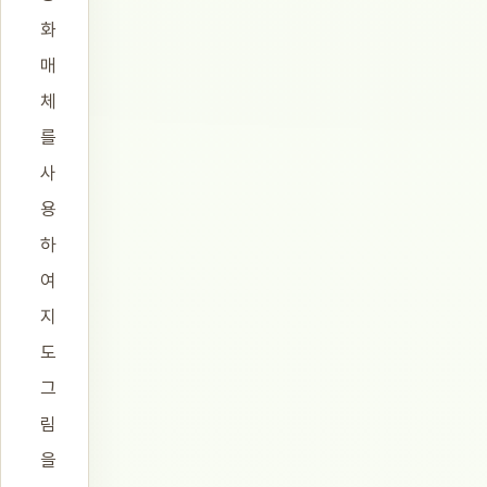
화
매
체
를
사
용
하
여
지
도
그
림
을