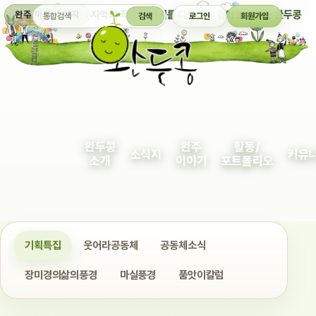
통합검색
지역의 작은 이야기를 다정하게 엮어 보여주는 완두콩
완주 마을 소식지
검색
로그인
회원가입
완두콩
완주
활동/
소식지
커뮤
소개
이야기
포트폴리오
기획특집
웃어라공동체
공동체소식
장미경의삶의풍경
마실풍경
품앗이칼럼