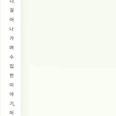
다.
걸
어
나
가
며
수
집
한
이
야
기,
머