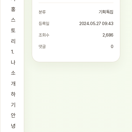
홍
분류
기획특집
스
등록일
2024.05.27 09:43
토
조회수
2,686
리
댓글
0
1.
나
소
개
하
기
안
녕