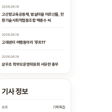
2026.06.19
고산향교육공동체, 범실마을 어르신들, 전
환기술사회적협동조합 백종수 씨
2026.06.19
고래센터 여행동아리 '루트11'
2026.06.19
삼우초 학부모운영위원회 서유란 총무
기사 정보
분류
기획특집