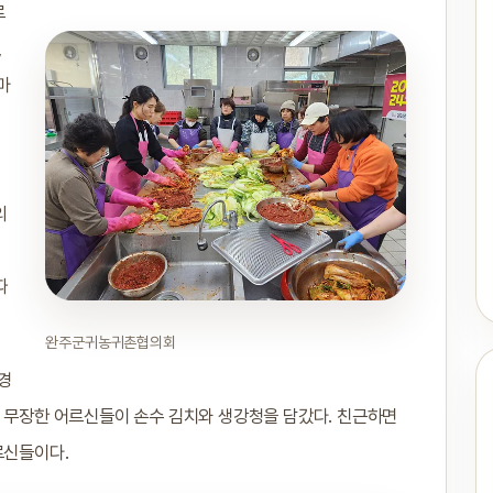
로
,
마
의
따
완주군귀농귀촌협의회
경
로 무장한 어르신들이 손수 김치와 생강청을 담갔다. 친근하면
르신들이다.