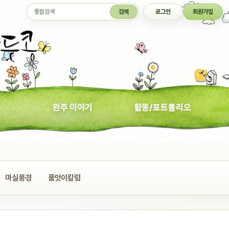
통합검색
검색
로그인
회원가입
완주 이야기
활동/포트폴리오
마실풍경
품앗이칼럼