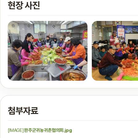
현장 사진
첨부자료
[IMAGE]
완주군귀농귀촌협의회.jpg