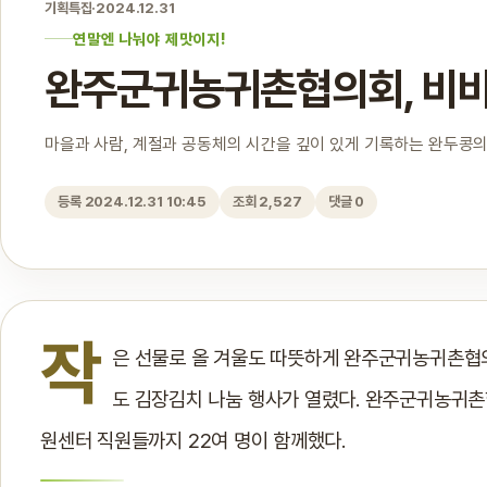
기획특집
·
2024.12.31
연말엔 나눠야 제맛이지!
완주군귀농귀촌협의회, 비
마을과 사람, 계절과 공동체의 시간을 깊이 있게 기록하는 완두콩의
등록 2024.12.31 10:45
조회 2,527
댓글 0
작
은 선물로 올 겨울도 따뜻하게 완주군귀농귀촌협
도 김장김치 나눔 행사가 열렸다. 완주군귀농귀촌
원센터 직원들까지 22여 명이 함께했다.