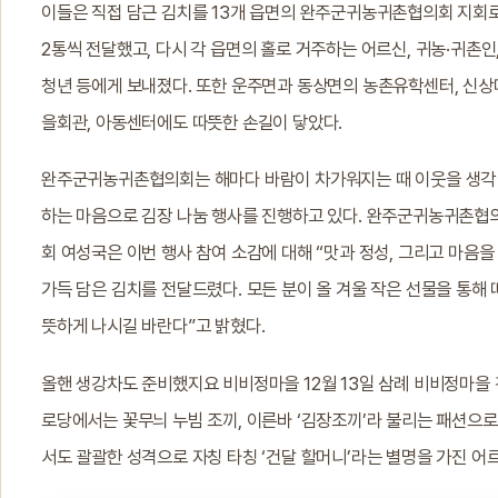
이들은 직접 담근 김치를 13개 읍면의 완주군귀농귀촌협의회 지회
2통씩 전달했고, 다시 각 읍면의 홀로 거주하는 어르신, 귀농·귀촌인
청년 등에게 보내졌다. 또한 운주면과 동상면의 농촌유학센터, 신상
을회관, 아동센터에도 따뜻한 손길이 닿았다.
완주군귀농귀촌협의회는 해마다 바람이 차가워지는 때 이웃을 생각
하는 마음으로 김장 나눔 행사를 진행하고 있다. 완주군귀농귀촌협
회 여성국은 이번 행사 참여 소감에 대해 “맛과 정성, 그리고 마음을
가득 담은 김치를 전달드렸다. 모든 분이 올 겨울 작은 선물을 통해 
뜻하게 나시길 바란다”고 밝혔다.
올핸 생강차도 준비했지요 비비정마을 12월 13일 삼례 비비정마을 
로당에서는 꽃무늬 누빔 조끼, 이른바 ‘김장조끼’라 불리는 패션으
서도 괄괄한 성격으로 자칭 타칭 ‘건달 할머니’라는 별명을 가진 어