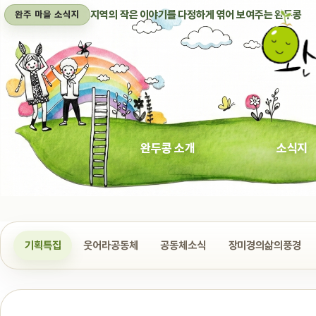
지역의 작은 이야기를 다정하게 엮어 보여주는 완두콩
완주 마을 소식지
완두콩 소개
소식지
기획특집
웃어라공동체
공동체소식
장미경의삶의풍경