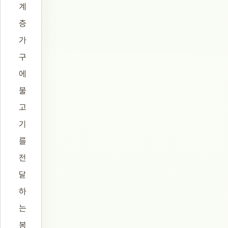
계
층
가
구
에
불
고
기
를
전
달
하
는
봉