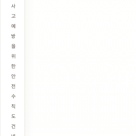
사
고
예
방
을
위
한
안
전
수
칙
도
건