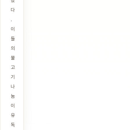
넸
다
.
이
들
의
불
고
기
나
눔
이
유
독