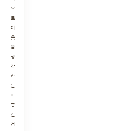
으
로
이
웃
을
생
각
하
는
따
뜻
한
정