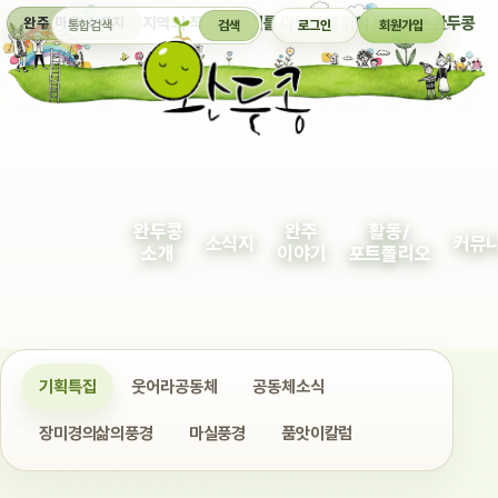
통합검색
지역의 작은 이야기를 다정하게 엮어 보여주는 완두콩
완주 마을 소식지
검색
로그인
회원가입
완두콩
완주
활동/
소식지
커뮤
소개
이야기
포트폴리오
기획특집
웃어라공동체
공동체소식
장미경의삶의풍경
마실풍경
품앗이칼럼