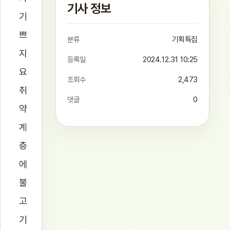
기사 정보
기
쁘
분류
기획특집
지
등록일
2024.12.31 10:25
요
조회수
2,473
취
댓글
0
약
계
층
에
불
고
기