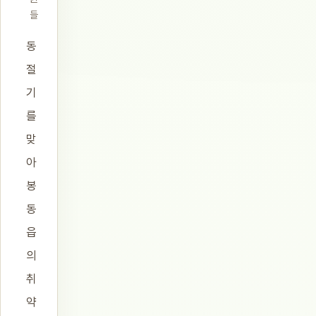
들
동
절
기
를
맞
아
봉
동
읍
의
취
약