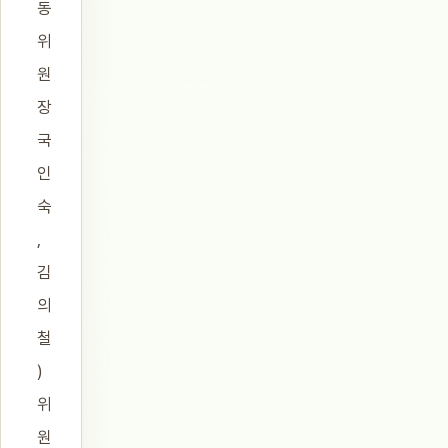
동
위
원
장
국
인
숙
,
김
의
철
)
위
원