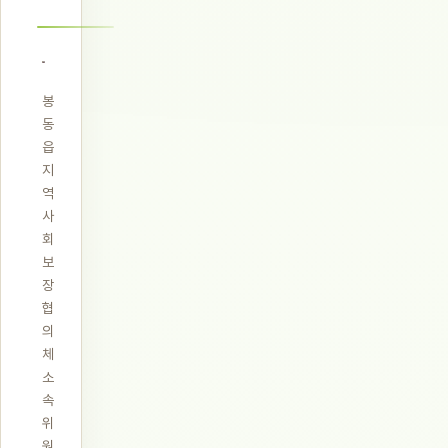
봉
동
읍
지
역
사
회
보
장
협
의
체
소
속
위
원