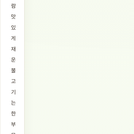
람
맛
있
게
재
운
불
고
기
는
한
부