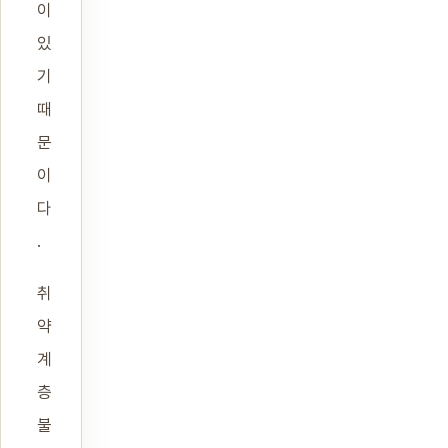
이
있
기
때
문
이
다
.
취
약
계
층
불