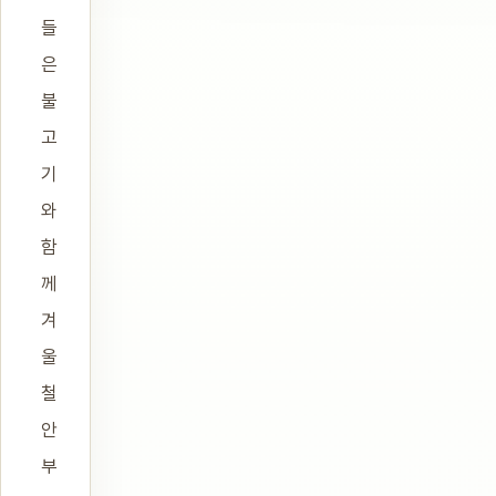
들
은
불
고
기
와
함
께
겨
울
철
안
부