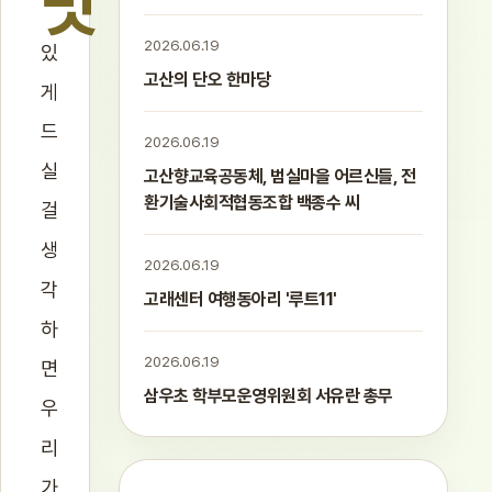
맛
2026.06.19
있
고산의 단오 한마당
게
드
2026.06.19
실
고산향교육공동체, 범실마을 어르신들, 전
환기술사회적협동조합 백종수 씨
걸
생
2026.06.19
각
고래센터 여행동아리 '루트11'
하
2026.06.19
면
삼우초 학부모운영위원회 서유란 총무
우
리
가