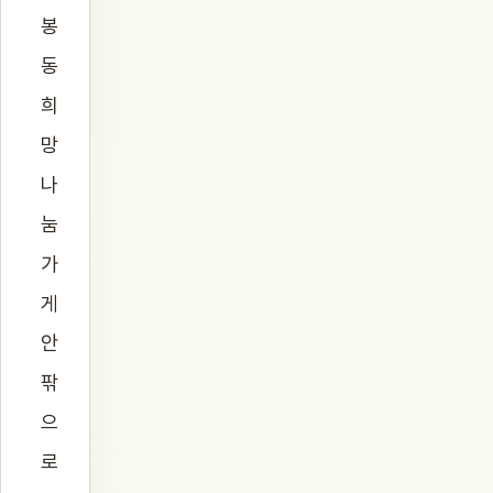
봉
동
희
망
나
눔
가
게
안
팎
으
로