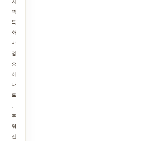
지
역
특
화
사
업
중
하
나
로
,
추
워
진