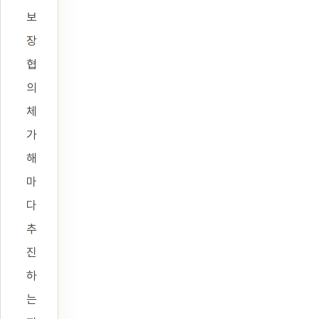
보
장
협
의
체
가
해
마
다
추
진
하
는