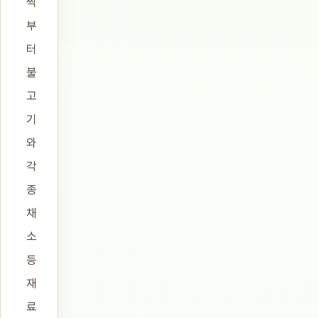
찍
부
터
불
고
기
와
각
종
채
소
등
재
료