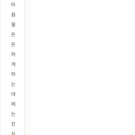
마
음
을
든
든
하
게
하
는
데
에
는
진
심