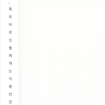
,
특
히
어
르
신
들
에
게
는
각
종
안
전