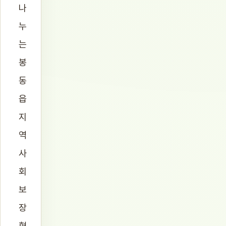
나
누
는
봉
동
읍
지
역
사
회
보
장
협