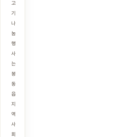
고
기
나
눔
행
사
는
봉
동
읍
지
역
사
회