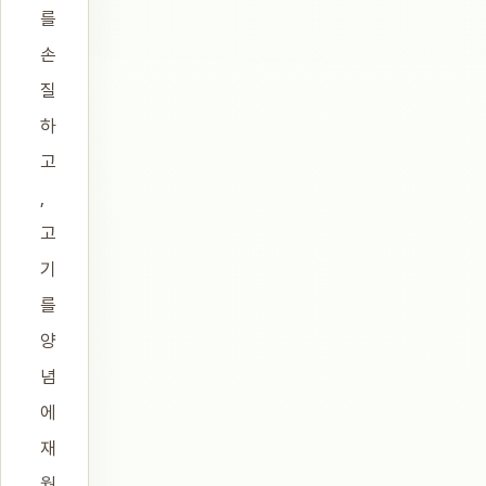
를
손
질
하
고
,
고
기
를
양
념
에
재
웠