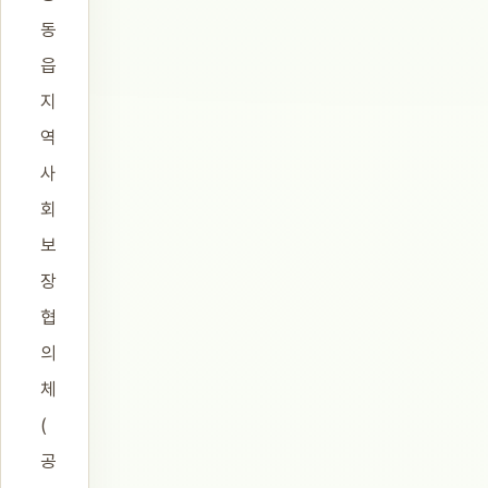
동
읍
지
역
사
회
보
장
협
의
체
(
공