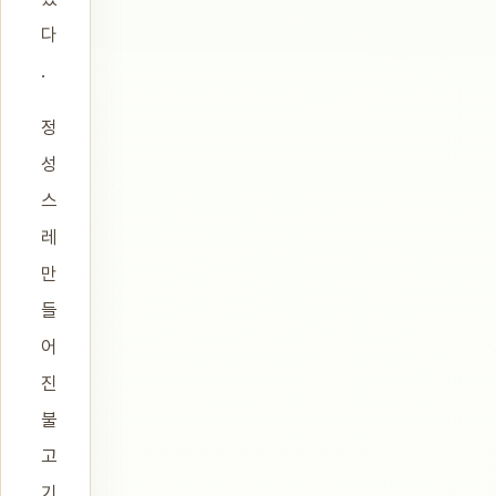
다
.
정
성
스
레
만
들
어
진
불
고
기