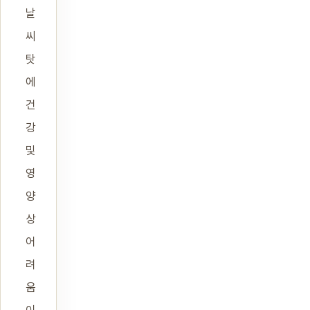
날
씨
탓
에
건
강
및
영
양
상
어
려
움