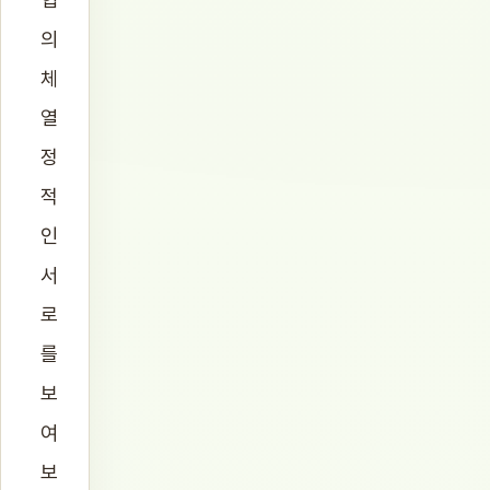
의
체
열
정
적
인
서
로
를
보
여
보