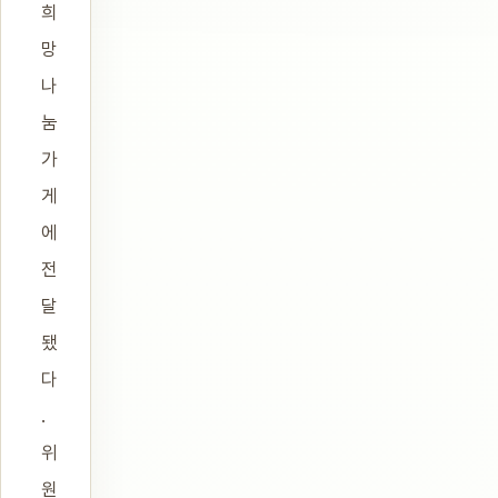
희
망
나
눔
가
게
에
전
달
됐
다
.
위
원