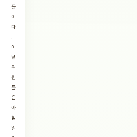
들
이
다
.
이
날
위
원
들
은
아
침
일