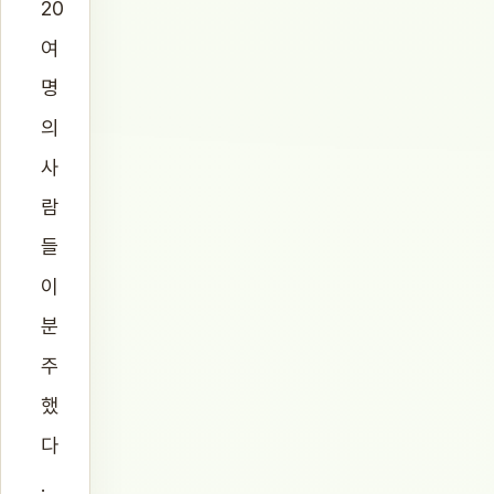
20
여
명
의
사
람
들
이
분
주
했
다
.