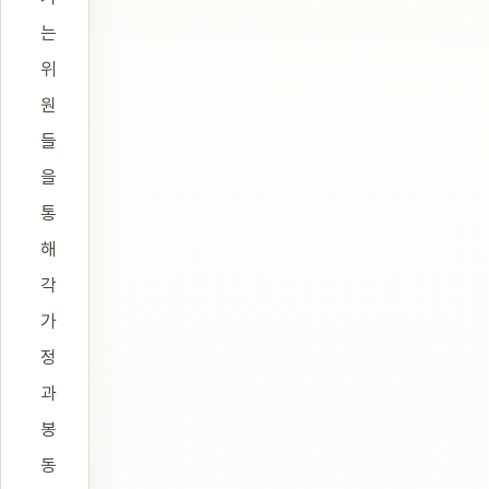
는
위
원
들
을
통
해
각
가
정
과
봉
동