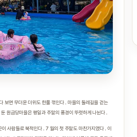
닐다 보면 무더운 더위도 한풀 꺾인다 . 마을의 둘레길을 걷는
 둔 원금당마을은 평일과 주말의 풍경이 뚜렷하게 나뉜다 .
 사람들로 북적인다 . 7 월의 첫 주말도 마찬가지였다 . 이