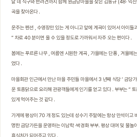
날 네 식구와 반려견까지 함께 원금당마을을 찾은 김동규 (48· 익산
곡을 찾아온다 .
운주는 펜션 , 수영장만 있는 게 아니고 앞에 계곡이 있어서 아이들과
“ 차로 40 분이면 올 수 있을 정도로 가까워서 자주 오는 편이다 .
봄에는 푸르른 나무 , 여름엔 시원한 계곡 , 가을에는 단풍 , 겨울에
었다 .
마을회관 인근에서 만난 마을 주민들 마을에서 3 년째 식당 ‘ 금당가든 
운 토종닭으로 요리해 관광객들에게 인기를 얻고 있다 . 부부는 “ 
있게 먹어주는 것 같다 .
가게에 평상이 70 개 정도 있는데 성수기 주말에는 항상 만석이고 바
명한 금당가든을 운영하는 이남학 ·박경화 부부. 평상 대여 및 물놀이 
휴식처가 되어주고 있다 .