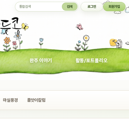
통합검색
검색
로그인
회원가입
완주 이야기
활동/포트폴리오
마실풍경
품앗이칼럼