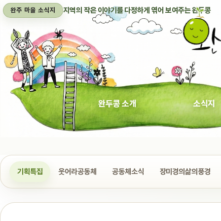
지역의 작은 이야기를 다정하게 엮어 보여주는 완두콩
완주 마을 소식지
완두콩 소개
소식지
기획특집
웃어라공동체
공동체소식
장미경의삶의풍경