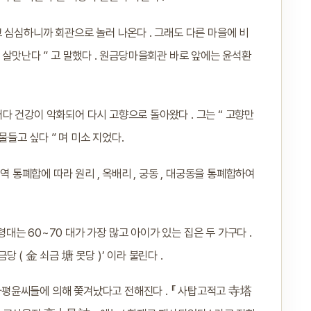
 심심하니까 회관으로 놀러 나온다 . 그래도 다른 마을에 비
 살맛난다 ” 고 말했다 . 원금당마을회관 바로 앞에는 윤석환
그러다 건강이 악화되어 다시 고향으로 돌아왔다 . 그는 “ 고향만
물들고 싶다 ” 며 미소 지었다.
역 통폐합에 따라 원리 , 옥배리 , 궁동 , 대궁동을 통폐합하여
령대는 60~70 대가 가장 많고 아이가 있는 집은 두 가구다 .
( 金 쇠금 塘 못당 )’ 이라 불린다 .
평윤씨들에 의해 쫓겨났다고 전해진다 . 『 사탑고적고 寺塔