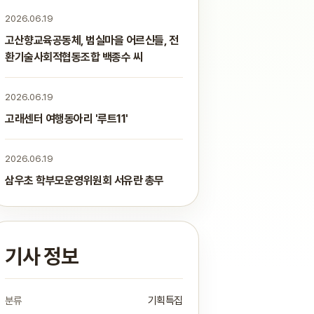
2026.06.19
고산향교육공동체, 범실마을 어르신들, 전
환기술사회적협동조합 백종수 씨
2026.06.19
고래센터 여행동아리 '루트11'
2026.06.19
삼우초 학부모운영위원회 서유란 총무
기사 정보
분류
기획특집