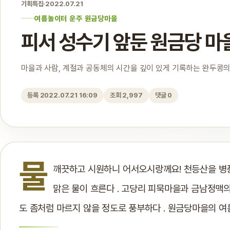
기획특집
·
2022.07.21
여름놀이터 운주 원금당마을
피서 성수기 앞둔 원금당 마
마을과 사람, 계절과 공동체의 시간을 깊이 있게 기록하는 완두콩의
등록 2022.07.21 16:09
조회 2,997
댓글 0
물
깨끗하고 시원하니 어서오시랑께요! 천등산을 병
맑은 물이 흐른다 . 고당리 피묵마을과 금남정맥
도 좀처럼 마르지 않을 정도로 풍부하다 . 원금당마을의 여