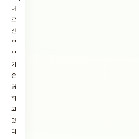
어
르
신
부
부
가
운
영
하
고
있
다.