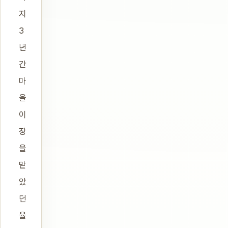
지
3
년
간
마
을
이
장
을
맡
았
던
율