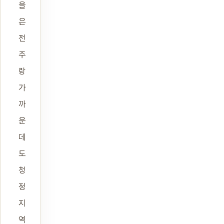
을
은
전
주
랑
가
까
운
데
도
청
정
지
역