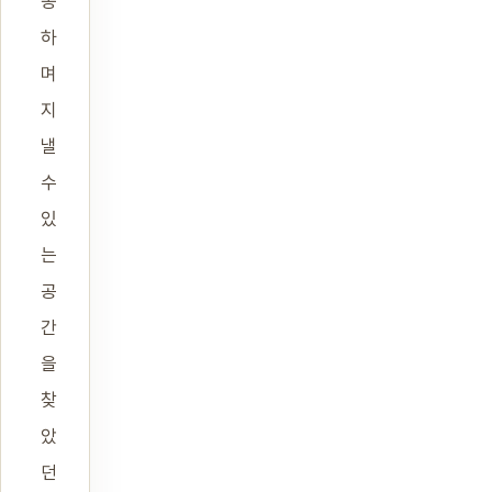
동
하
며
지
낼
수
있
는
공
간
을
찾
았
던