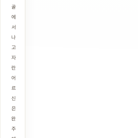
골
에
서
나
고
자
란
어
르
신
은
완
주