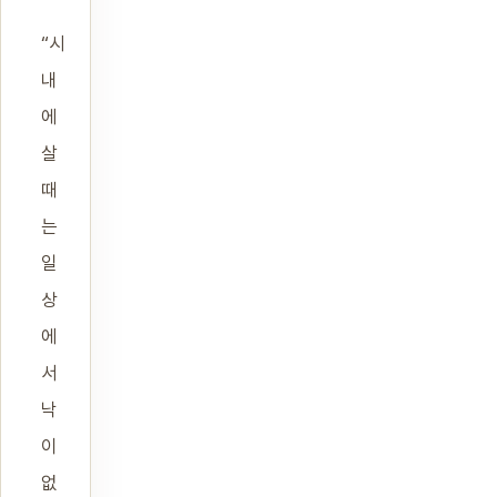
“시
내
에
살
때
는
일
상
에
서
낙
이
없