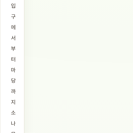
입
구
에
서
부
터
마
당
까
지
소
나