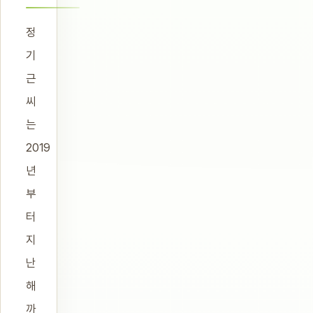
정
기
근
씨
는
2019
년
부
터
지
난
해
까