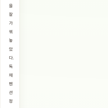
을
잘
가
꿔
놓
았
다.
독
채
펜
션
정