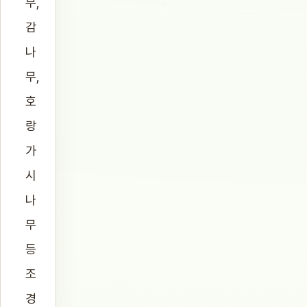
무,
감
나
무,
호
랑
가
시
나
무
등
조
경