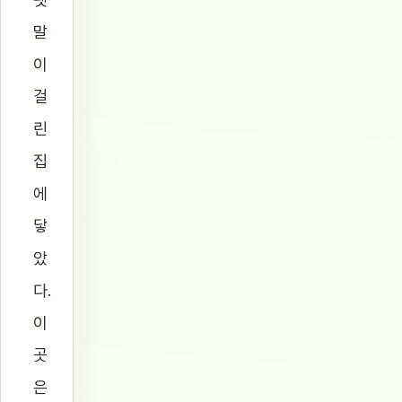
말
이
걸
린
집
에
닿
았
다.
이
곳
은