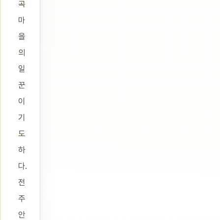
곡
마
을
의
일
꾼
이
기
도
하
다.
전
주
안