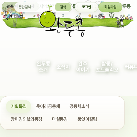
통합검색
지역의 작은 이야기를 다정하게 엮어 보여주는 완두콩
완주 마을 소식지
검색
로그인
회원가입
완두콩
완주
활동/
소식지
커뮤
소개
이야기
포트폴리오
기획특집
웃어라공동체
공동체소식
장미경의삶의풍경
마실풍경
품앗이칼럼