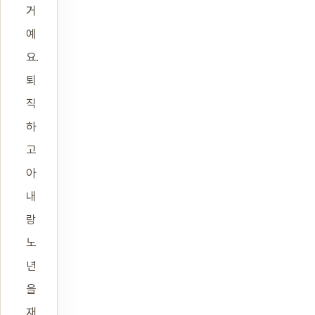
거
예
요.
퇴
직
하
고
아
내
랑
노
년
을
재