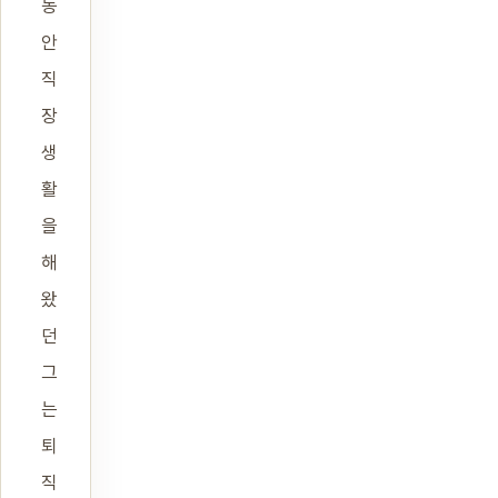
동
안
직
장
생
활
을
해
왔
던
그
는
퇴
직