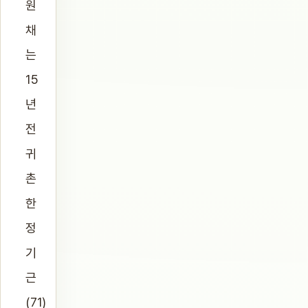
원
채
는
15
년
전
귀
촌
한
정
기
근
(71)