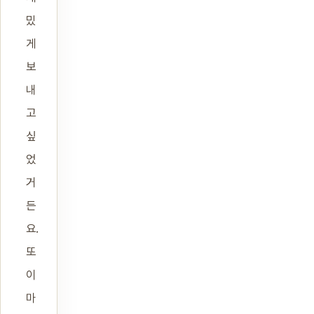
밌
게
보
내
고
싶
었
거
든
요.
또
이
마