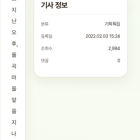
기사 정보
지
난
분류
기획특집
오
등록일
2022.02.03 15:24
후,
조회수
2,984
율
댓글
0
곡
마
을
앞
을
지
나