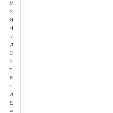
상
청
에
서
몇
년
간
일
한
뒤
4
년
전
부