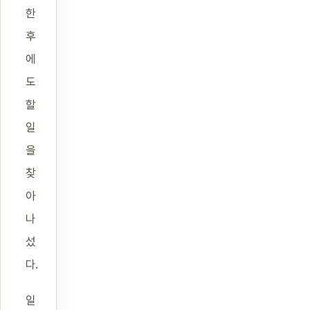
한
후
에
도
할
일
을
찾
아
나
섰
다.
일