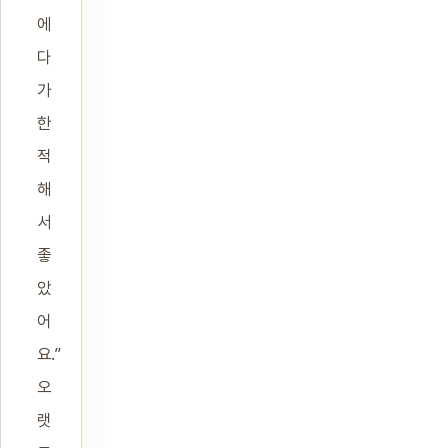
에
다
가
한
적
해
서
좋
았
어
요.”
오
랫