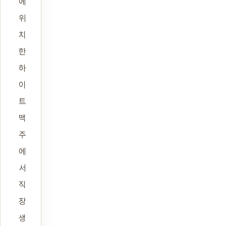
에
위
치
한
하
이
트
맥
주
에
서
직
장
생