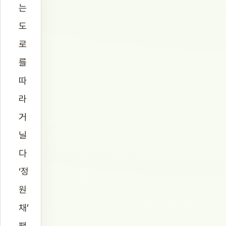
는
도
로
를
따
라
거
닐
다
‘정
원
채’
팻