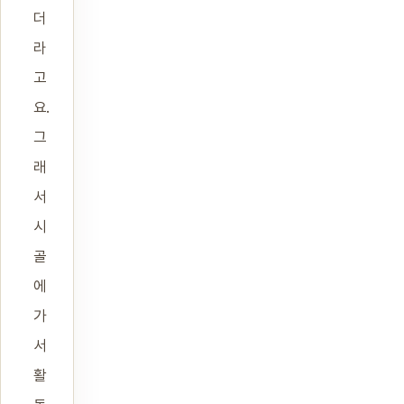
더
라
고
요.
그
래
서
시
골
에
가
서
활