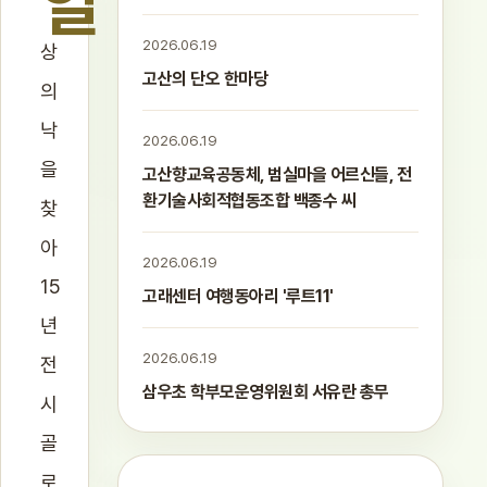
일
2026.06.19
상
고산의 단오 한마당
의
낙
2026.06.19
을
고산향교육공동체, 범실마을 어르신들, 전
환기술사회적협동조합 백종수 씨
찾
아
2026.06.19
15
고래센터 여행동아리 '루트11'
년
2026.06.19
전
삼우초 학부모운영위원회 서유란 총무
시
골
로