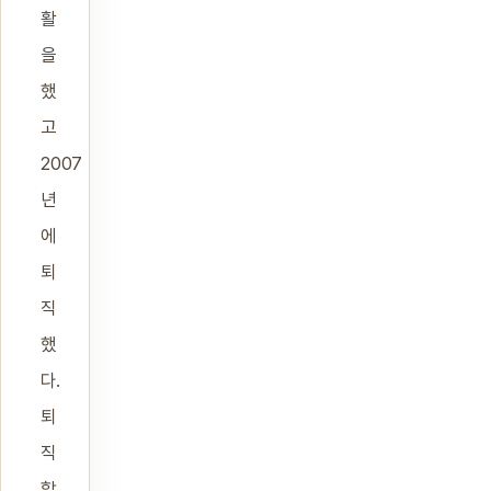
활
을
했
고
2007
년
에
퇴
직
했
다.
퇴
직
할