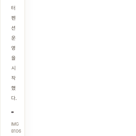
터
펜
션
운
영
을
시
작
했
다.
IMG
8106