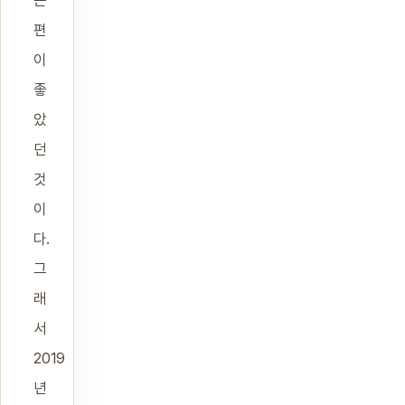
는
편
이
좋
았
던
것
이
다.
그
래
서
2019
년