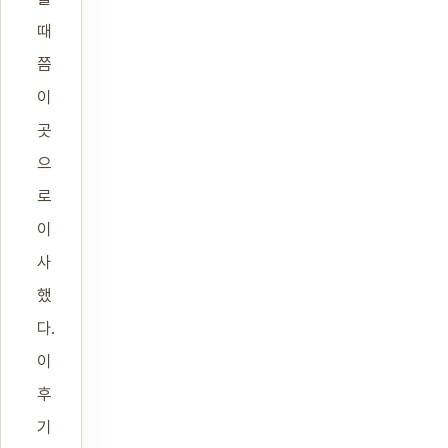
때
쯤
이
곳
으
로
이
사
했
다.
이
후
기