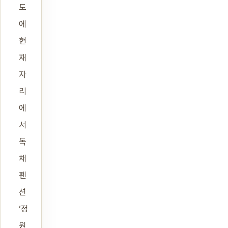
도
에
현
재
자
리
에
서
독
채
펜
션
‘정
원