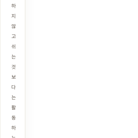
하
지
않
고
쉬
는
것
보
다
는
활
동
하