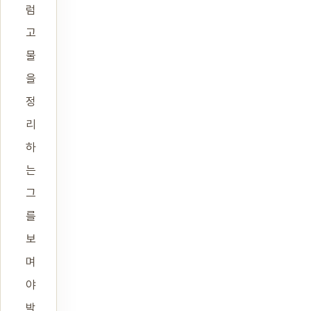
럼
고
물
을
정
리
하
는
그
를
보
며
야
박