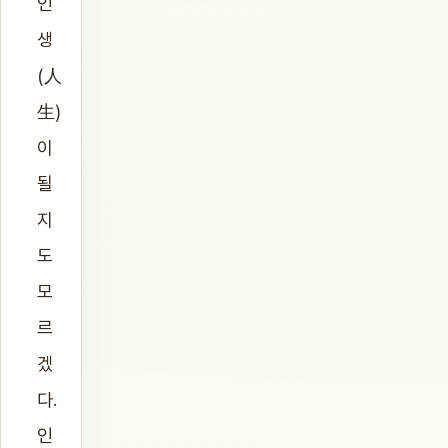
인
생
(人
生)
이
될
지
도
모
르
겠
다.
인