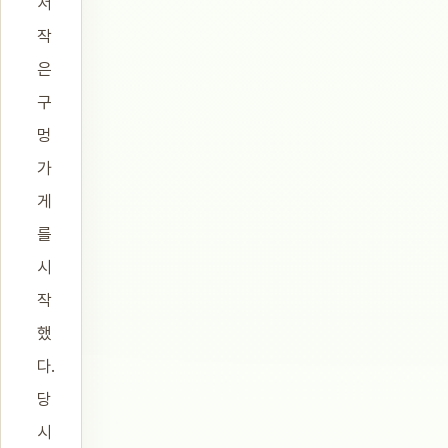
서
작
은
구
멍
가
게
를
시
작
했
다.
당
시