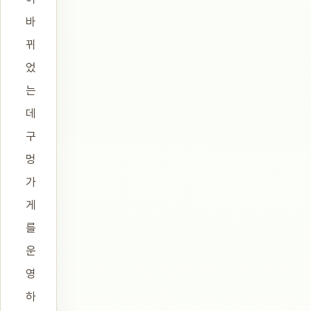
바
뀌
었
는
데
구
멍
가
게
를
운
영
하