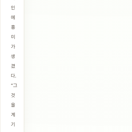
인
에
흥
미
가
생
겼
다.
“그
것
을
계
기