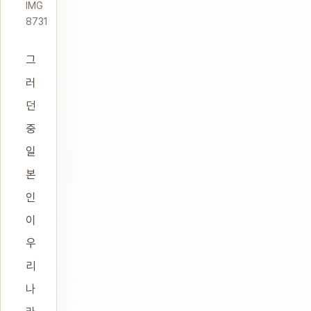
IMG
8731
그
러
던
중
일
본
인
이
우
리
나