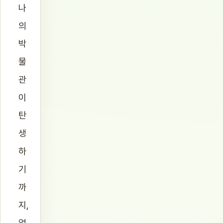
나
의
박
물
관
이
탄
생
하
기
까
지,
얼