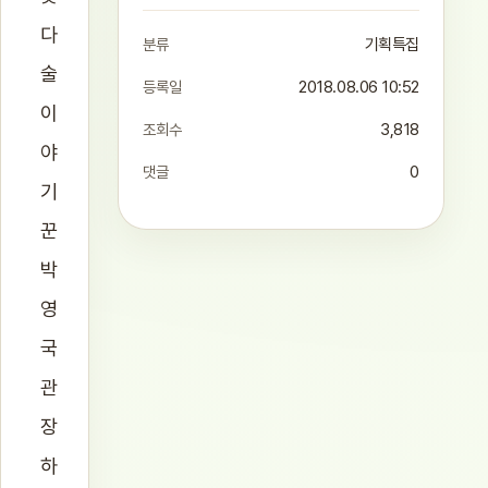
다
분류
기획특집
술
등록일
2018.08.06 10:52
이
조회수
3,818
야
댓글
0
기
꾼
박
영
국
관
장
하