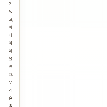
게
됐
고,
이
내
약
이
올
랐
다.
우
리
술
을