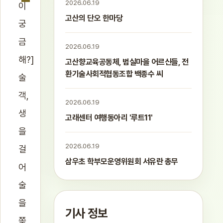
2026.06.19
이
고산의 단오 한마당
궁
금
2026.06.19
해?]
고산향교육공동체, 범실마을 어르신들, 전
환기술사회적협동조합 백종수 씨
술
객,
2026.06.19
생
고래센터 여행동아리 '루트11'
을
2026.06.19
걸
삼우초 학부모운영위원회 서유란 총무
어
술
을
기사 정보
쫒