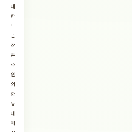
대
한
박
관
장
은
수
원
의
한
동
네
에