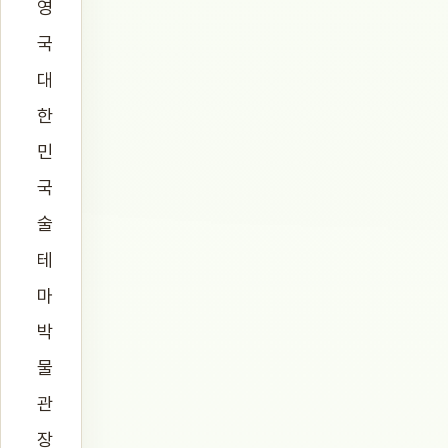
영
국
대
한
민
국
술
테
마
박
물
관
장