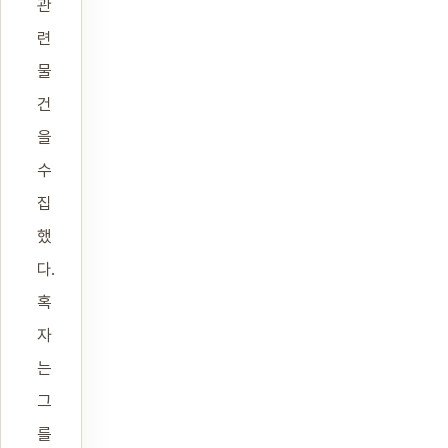
관
련
물
건
을
수
집
했
다.
혹
자
는
그
를