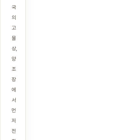
국
의
고
물
상,
양
조
장
에
서
먼
저
전