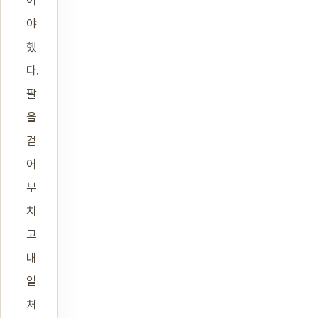
어
야
했
다.
팔
을
걷
어
부
치
고
내
일
처