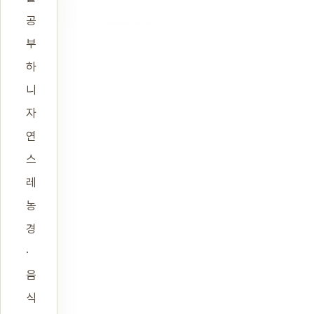
공
부
하
니
자
연
스
레
농
경
·
음
식