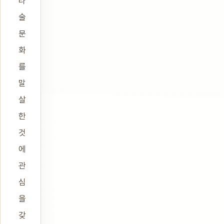
라
술
문
화
를
말
살
한
것
에
관
심
을
갖