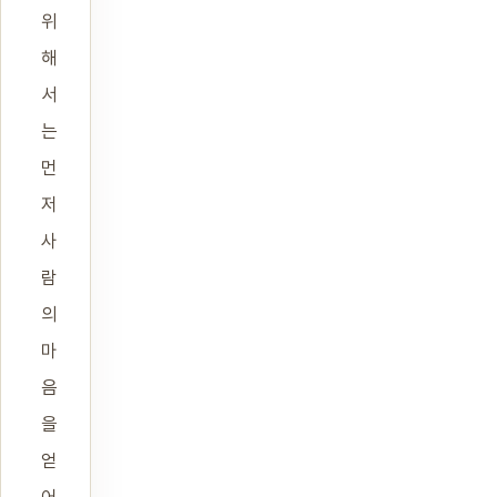
위
해
서
는
먼
저
사
람
의
마
음
을
얻