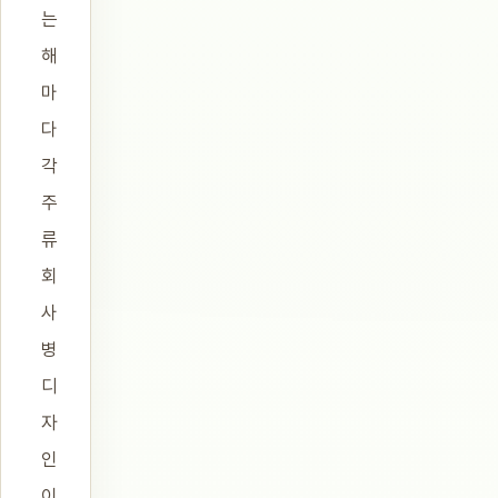
는
해
마
다
각
주
류
회
사
병
디
자
인
이