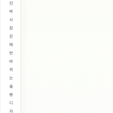
던
박
사
장
은
매
번
바
뀌
는
술
병
디
자