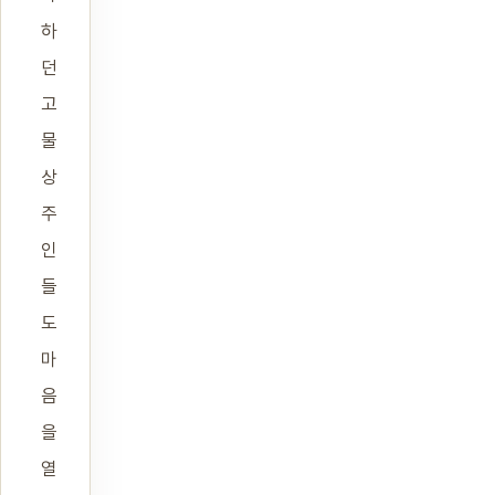
하
던
고
물
상
주
인
들
도
마
음
을
열