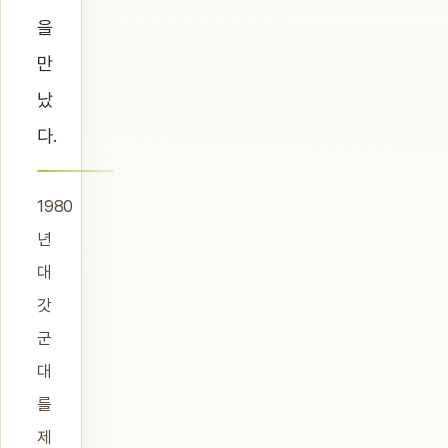
을
만
났
다.
1980
년
대
갓
군
대
를
제