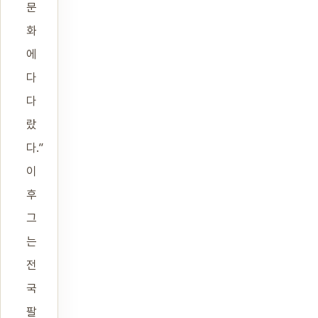
문
화
에
다
다
랐
다.”
이
후
그
는
전
국
팔