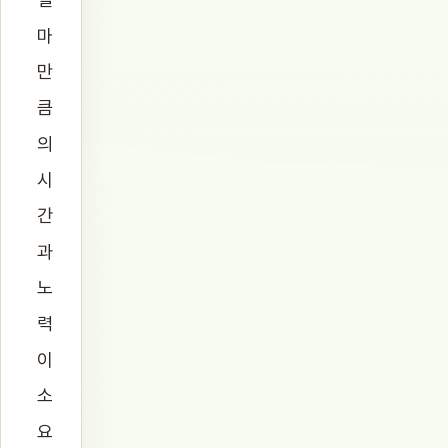
마
만
큼
의
시
간
과
노
력
이
소
요