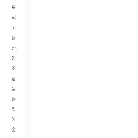
도
의
고
물
상,
양
조
장
등
을
찾
아
술