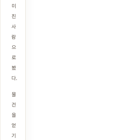
미
친
사
람
으
로
봤
다.
물
건
을
얻
기