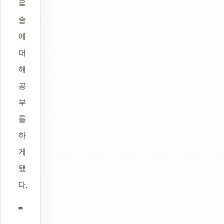
로
술
에
대
해
공
부
를
하
게
됐
다.