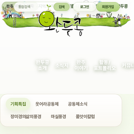
통합검색
지역의 작은 이야기를 다정하게 엮어 보여주는 완두콩
완주 마을 소식지
검색
로그인
회원가입
완두콩
완주
활동/
소식지
커뮤
소개
이야기
포트폴리오
기획특집
웃어라공동체
공동체소식
장미경의삶의풍경
마실풍경
품앗이칼럼