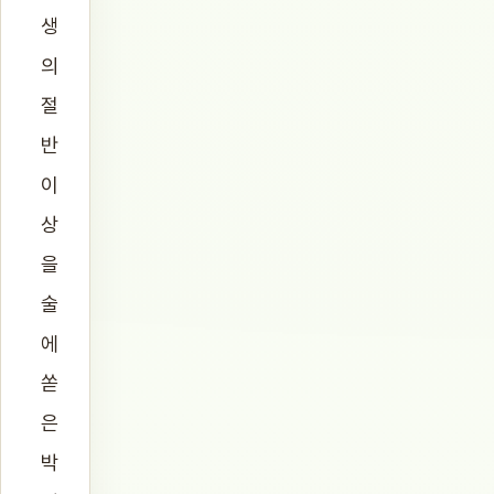
생
의
절
반
이
상
을
술
에
쏟
은
박