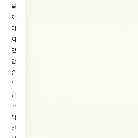
될
까.
어
쩌
면
답
은
누
군
가
의
전