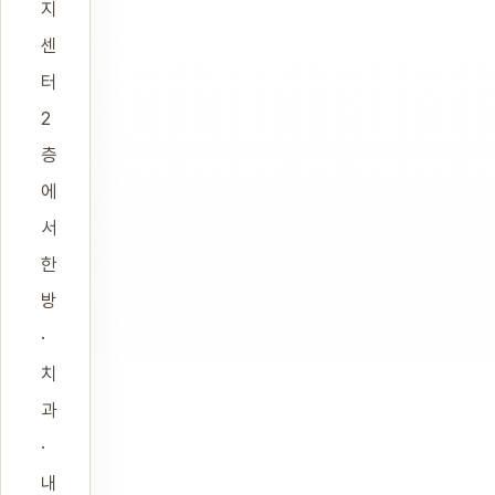
지
센
터
2
층
에
서
한
방
·
치
과
·
내