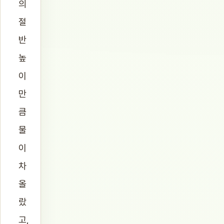
의
절
반
높
이
만
큼
물
이
차
올
랐
고,