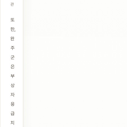
관
또
한,
완
주
군
은
부
상
자
응
급
치