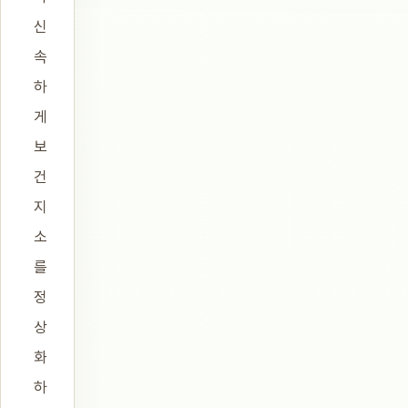
신
속
하
게
보
건
지
소
를
정
상
화
하