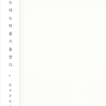
는
데
노
력
을
기
울
였
다.
완
주
군
보