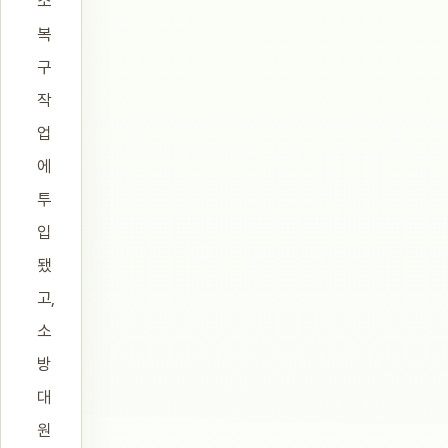
소
복
구
작
업
에
투
입
됐
고,
소
방
대
원