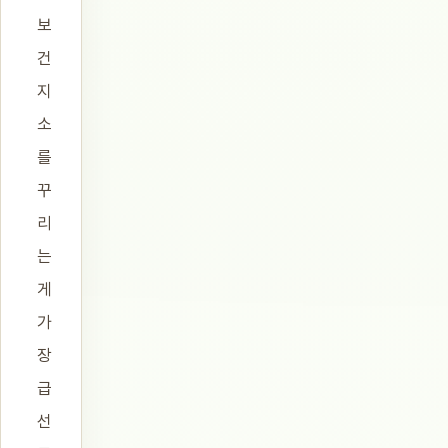
보
건
지
소
를
꾸
리
는
게
가
장
급
선