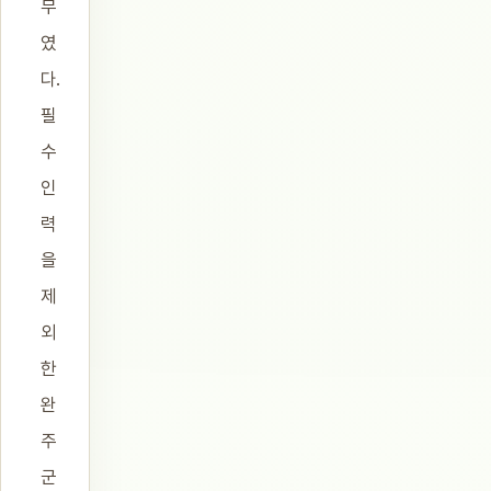
무
였
다.
필
수
인
력
을
제
외
한
완
주
군