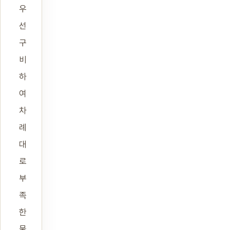
우
선
구
비
하
여
차
례
대
로
부
족
한
물