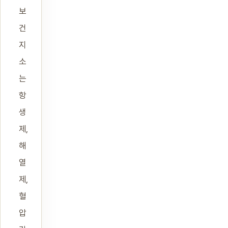
보
건
지
소
는
항
생
제,
해
열
제,
혈
압