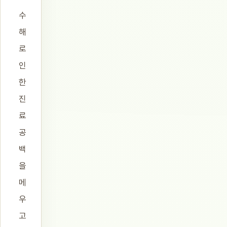
수
해
로
인
한
진
료
공
백
을
메
우
고