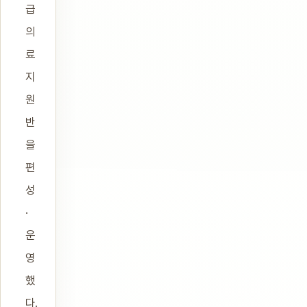
급
의
료
지
원
반
을
편
성
·
운
영
했
다.