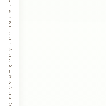
건
소
의
료
진
들
을
격
려
하
는
이
상
민
행
전
안
전
부
장