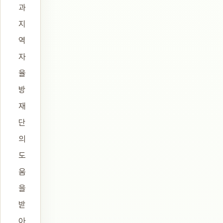
과
지
역
자
율
방
재
단
의
도
움
을
받
아