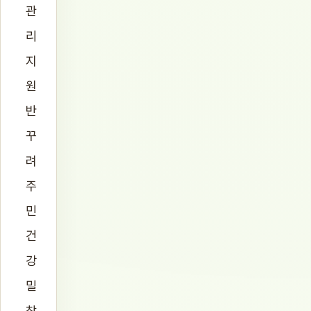
관
리
지
원
반
꾸
려
주
민
건
강
밀
착