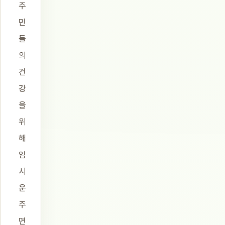
주
민
들
의
건
강
을
위
해
임
시
운
주
면