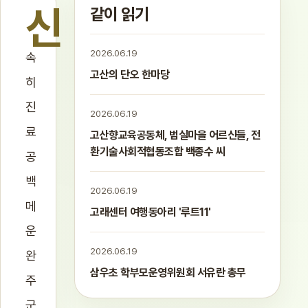
신
같이 읽기
2026.06.19
속
고산의 단오 한마당
히
진
2026.06.19
료
고산향교육공동체, 범실마을 어르신들, 전
환기술사회적협동조합 백종수 씨
공
백
2026.06.19
메
고래센터 여행동아리 '루트11'
운
2026.06.19
완
삼우초 학부모운영위원회 서유란 총무
주
군