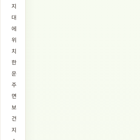
지
대
에
위
치
한
운
주
면
보
건
지