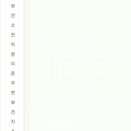
보
건
소
전
직
원
이
운
주
면
보
건
지