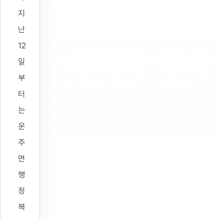
지
난
12
일
부
터
는
운
주
면
행
정
복