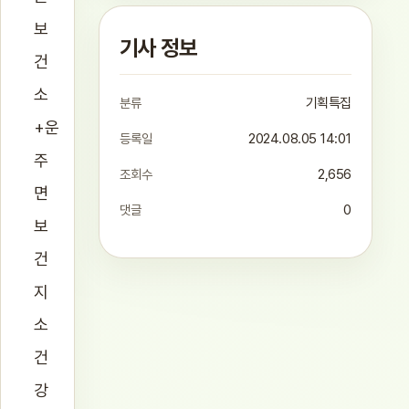
보
기사 정보
건
소
분류
기획특집
+운
등록일
2024.08.05 14:01
주
조회수
2,656
면
댓글
0
보
건
지
소
건
강