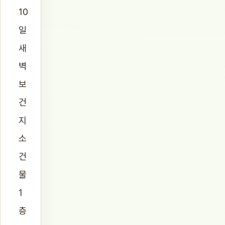
10
일
새
벽
보
건
지
소
건
물
1
층