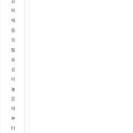
강
하
제
등
의
필
요
성
이
높
은
약
부
터