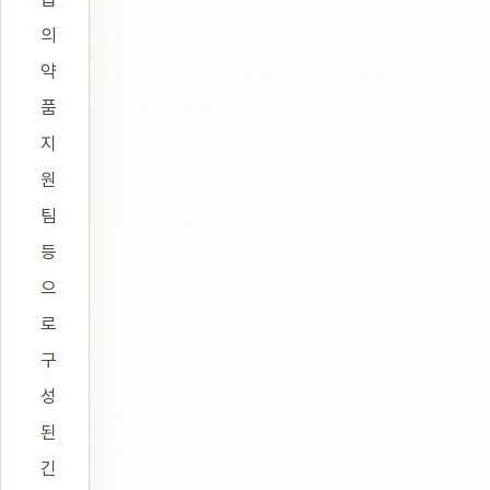
의
약
품
지
원
팀
등
으
로
구
성
된
긴