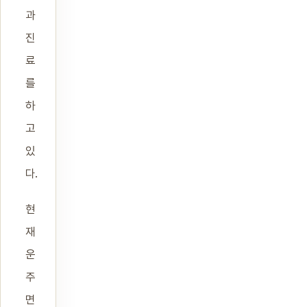
과
진
료
를
하
고
있
다.
현
재
운
주
면