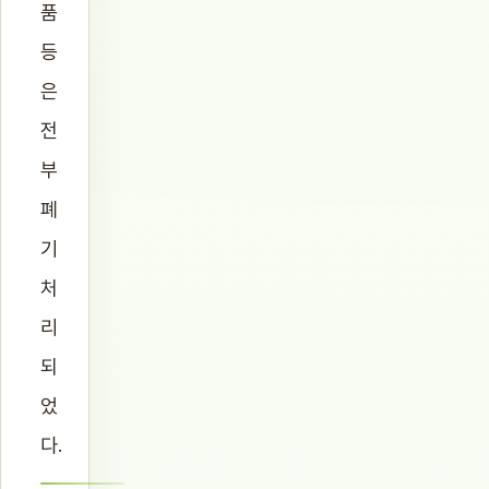
품
등
은
전
부
폐
기
처
리
되
었
다.