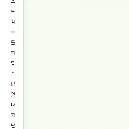
소
도
침
수
를
피
할
수
없
었
다.
지
난