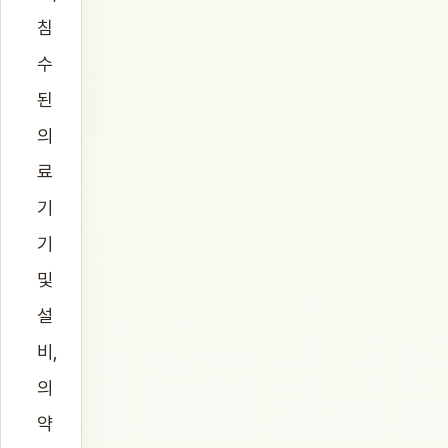
침
수
된
의
료
기
기
및
설
비,
의
약