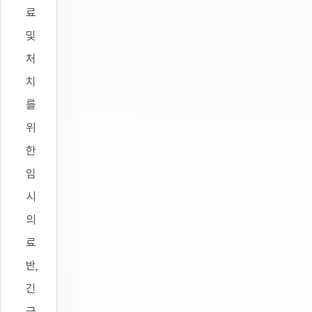
료
및
처
치
를
위
한
임
시
의
료
반,
긴
급