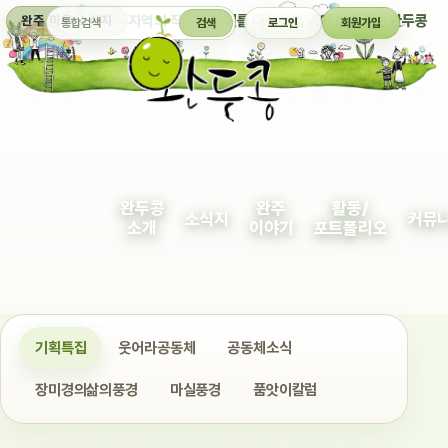
통합검색
지역의 작은 이야기를 다정하게 엮어 보여주는 완두콩
완주 마을 소식지
검색
로그인
회원가입
완두콩
완주
활동/
소식지
커뮤
소개
이야기
포트폴리오
기획특집
웃어라공동체
공동체소식
장미경의삶의풍경
마실풍경
품앗이칼럼