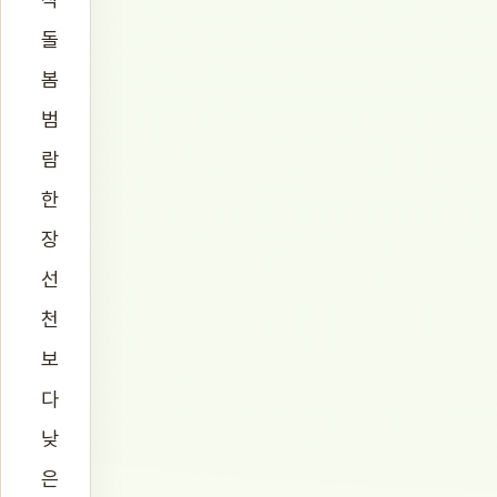
돌
봄
범
람
한
장
선
천
보
다
낮
은