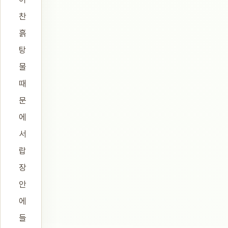
찬
흙
탕
물
때
문
에
서
랍
장
안
에
들