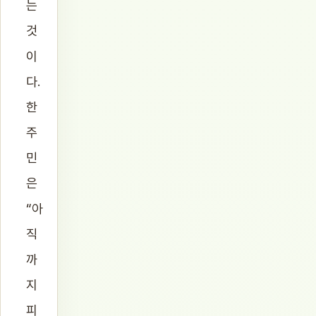
는
것
이
다.
한
주
민
은
“아
직
까
지
피