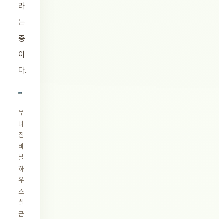
라
는
중
이
다.
무
너
진
비
닐
하
우
스
철
근