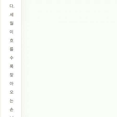
다.
세
월
이
흐
를
수
록
찾
아
오
는
손