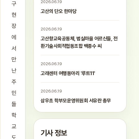
2026.06.19
구
고산의 단오 한마당
현
장
2026.06.19
에
고산향교육공동체, 범실마을 어르신들, 전
환기술사회적협동조합 백종수 씨
서
만
2026.06.19
난
고래센터 여행동아리 '루트11'
주
2026.06.19
민
삼우초 학부모운영위원회 서유란 총무
들
학
교
기사 정보
도,