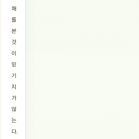
해
를
본
것
이
믿
기
지
가
않
는
다.