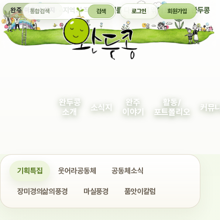
통합검색
지역의 작은 이야기를 다정하게 엮어 보여주는 완두콩
완주 마을 소식지
검색
로그인
회원가입
완두콩
완주
활동/
소식지
커뮤
소개
이야기
포트폴리오
기획특집
웃어라공동체
공동체소식
장미경의삶의풍경
마실풍경
품앗이칼럼