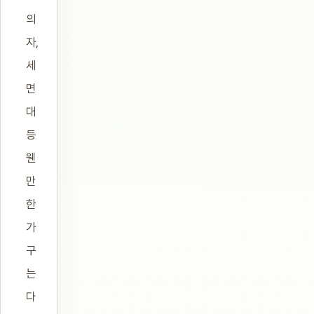
의
자,
세
면
대
등
웬
만
한
가
구
는
다