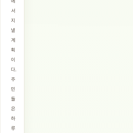
에
서
지
낼
계
획
이
다.
주
민
들
은
하
루