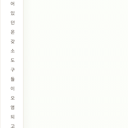
어
있
던
온
갖
소
도
구
들
이
오
염
되
고