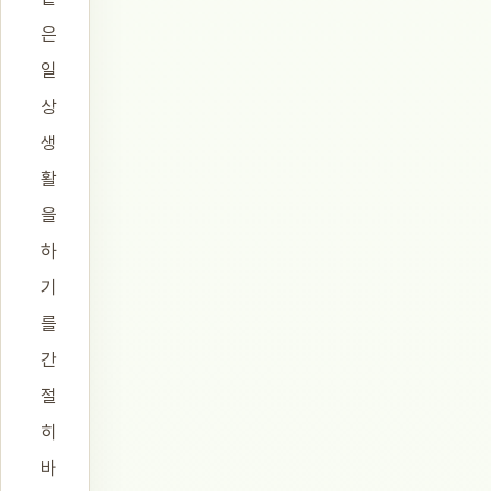
은
일
상
생
활
을
하
기
를
간
절
히
바