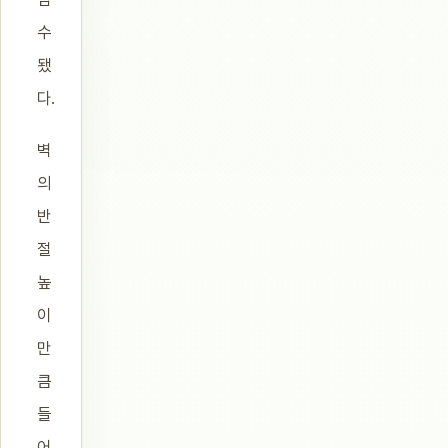
수
됐
다.
벽
의
반
절
높
이
만
큼
들
어