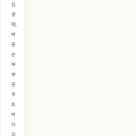
김
광
태,
박
윤
순
부
부
운
주
토
박
이
김