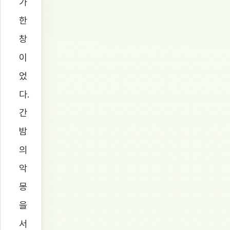
가
한
창
이
었
다.
간
밤
의
악
몽
을
서