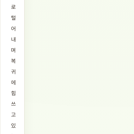
로
털
어
내
며
복
귀
에
힘
쓰
고
있