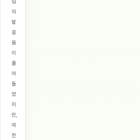
님
의
발
걸
음
이
줄
어
들
었
지
만,
여
전