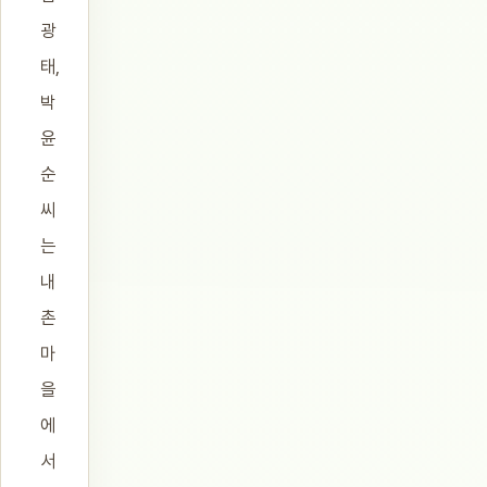
광
태,
박
윤
순
씨
는
내
촌
마
을
에
서