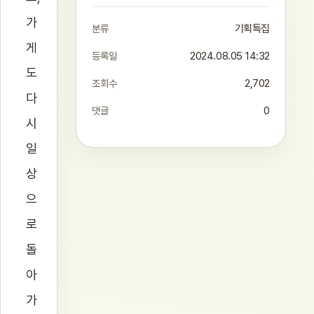
가
분류
기획특집
게
등록일
2024.08.05 14:32
도
조회수
2,702
다
댓글
0
시
일
상
으
로
돌
아
가