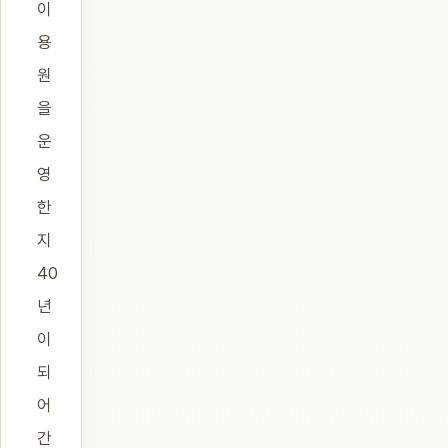
이
용
원
을
운
영
한
지
40
년
이
되
어
간