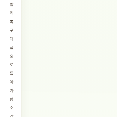
빨
리
복
구
돼
집
으
로
돌
아
가
평
소
같