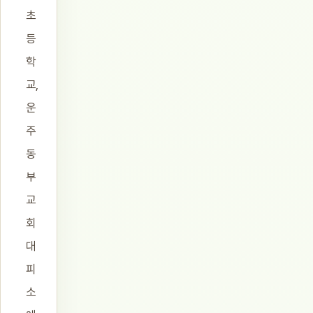
초
등
학
교,
운
주
동
부
교
회
대
피
소