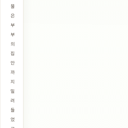
물
은
부
부
의
집
안
까
지
밀
려
들
었