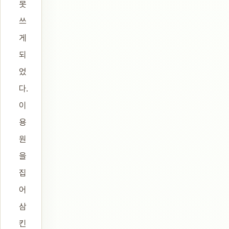
못
쓰
게
되
었
다.
이
용
원
을
집
어
삼
킨