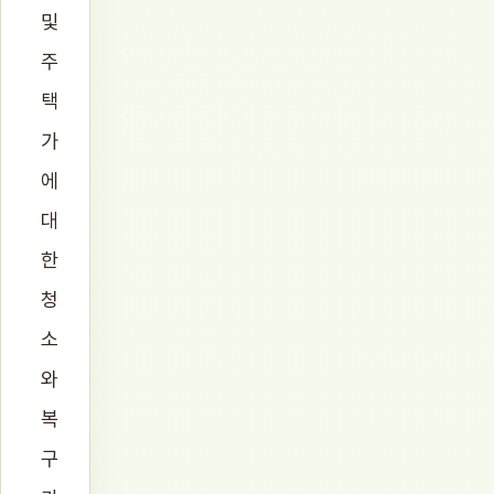
및
주
택
가
에
대
한
청
소
와
복
구