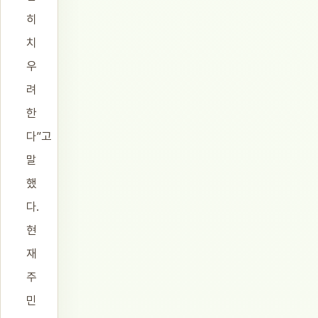
히
치
우
려
한
다”고
말
했
다.
현
재
주
민