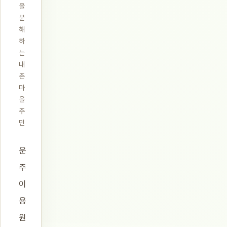
을
분
해
하
는
내
촌
마
을
주
민
운
주
이
용
원