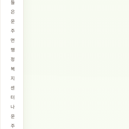
들
은
운
주
면
행
정
복
지
센
터
나
운
주