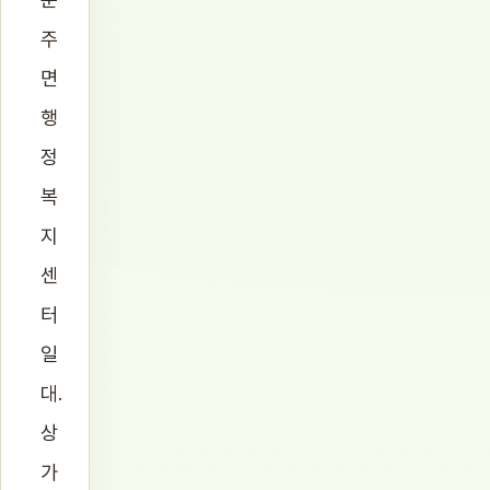
주
면
행
정
복
지
센
터
일
대.
상
가