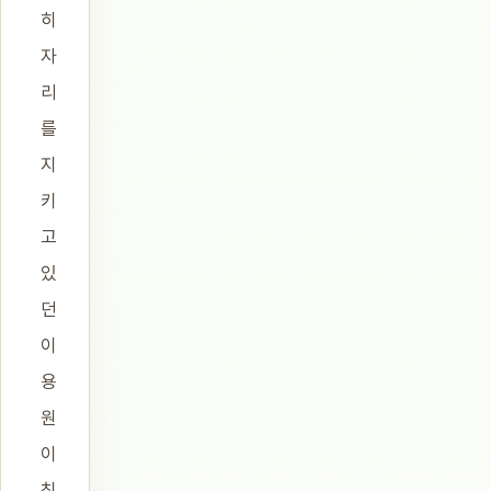
히
자
리
를
지
키
고
있
던
이
용
원
이
침