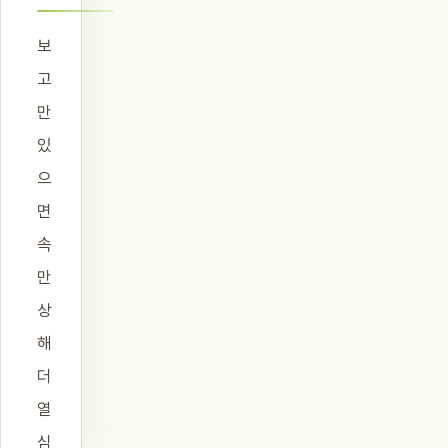
보
고
만
있
으
면
속
만
상
해
더
열
심