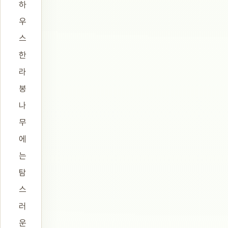
하
우
스
한
라
봉
나
무
에
는
탐
스
러
운