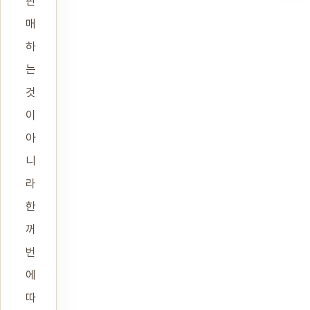
판
매
하
는
것
이
아
니
라
한
꺼
번
에
따