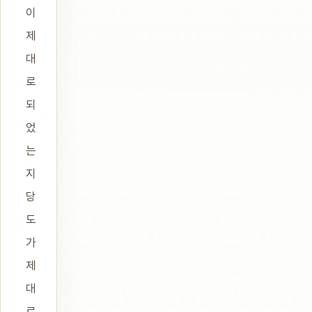
이
제
대
로
되
었
는
지
당
도
가
제
대
로