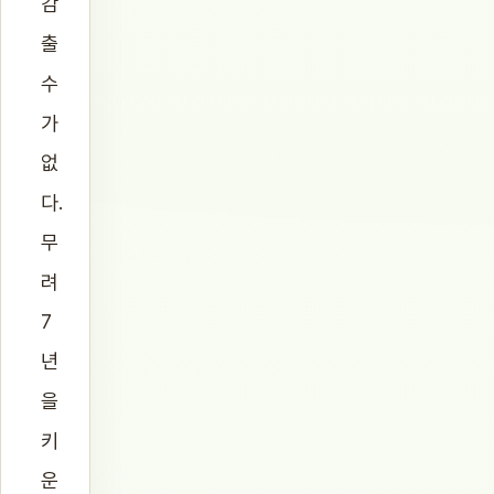
감
출
수
가
없
다.
무
려
7
년
을
키
운