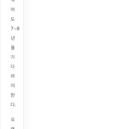
어
도
7~8
년
을
기
다
려
야
한
다.
오
랜