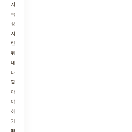
서
숙
성
시
킨
뒤
내
다
팔
아
야
하
기
때