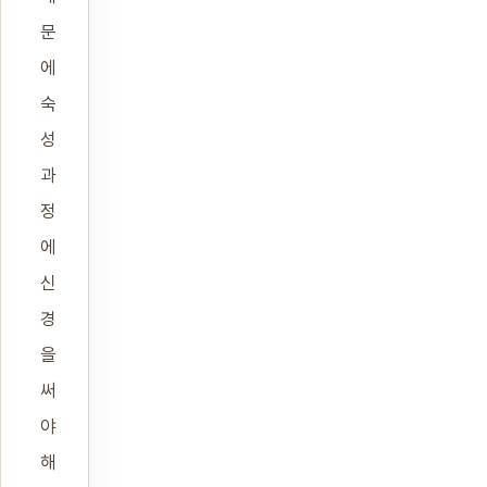
문
에
숙
성
과
정
에
신
경
을
써
야
해