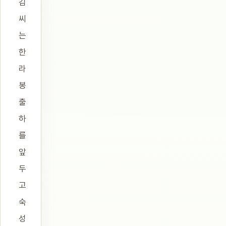
김
씨
는
한
라
봉
출
하
를
앞
두
고
숙
성