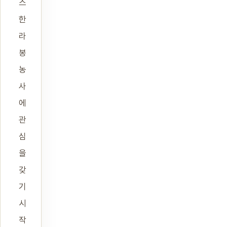
스
한
라
봉
농
사
에
관
심
을
갖
기
시
작