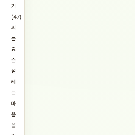
기
(47)
씨
는
요
즘
설
레
는
마
음
을