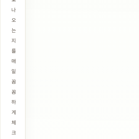
나
오
는
지
를
매
일
꼼
꼼
하
게
체
크