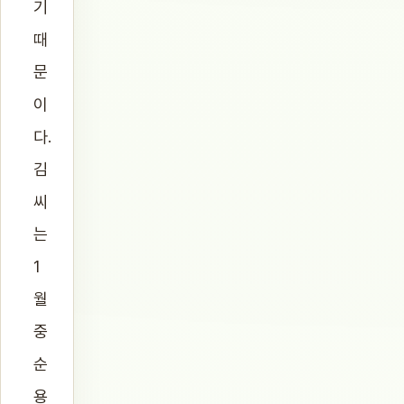
기
때
문
이
다.
김
씨
는
1
월
중
순
용