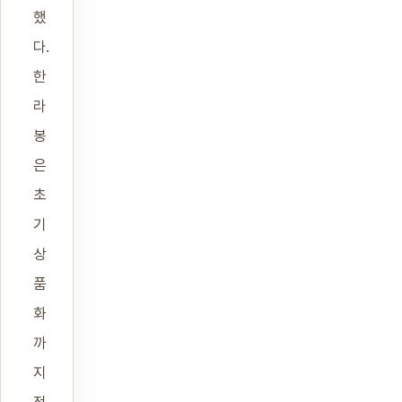
했
다.
한
라
봉
은
초
기
상
품
화
까
지
적