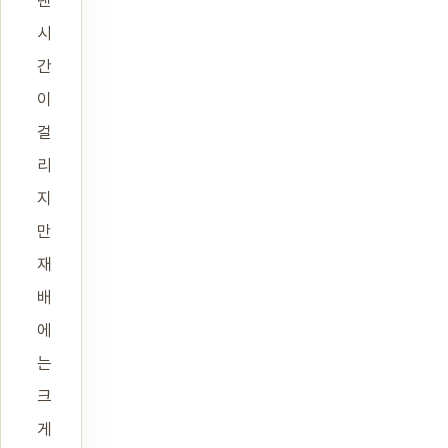
시
간
이
걸
리
지
만
재
배
에
는
크
게