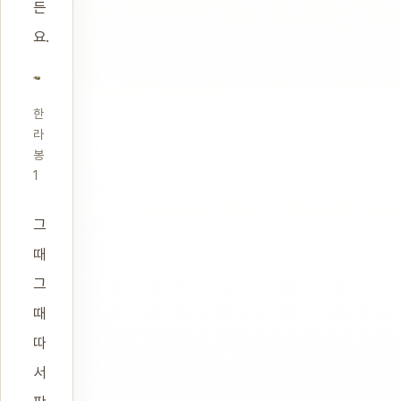
든
요.
한
라
봉
1
그
때
그
때
따
서