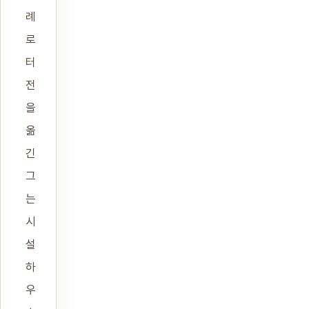
례
로
터
전
을
옮
긴
그
는
시
설
하
우