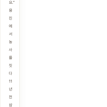
요.”
용
진
에
서
농
사
를
짓
다
11
년
전
삼