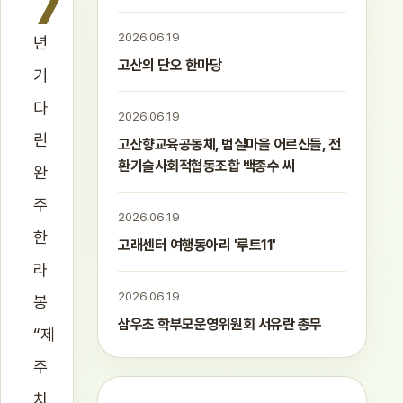
7
2026.06.19
년
고산의 단오 한마당
기
다
2026.06.19
린
고산향교육공동체, 범실마을 어르신들, 전
환기술사회적협동조합 백종수 씨
완
주
2026.06.19
한
고래센터 여행동아리 '루트11'
라
2026.06.19
봉
삼우초 학부모운영위원회 서유란 총무
“제
주
치