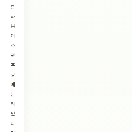
한
라
봉
이
주
렁
주
렁
매
달
려
있
다.