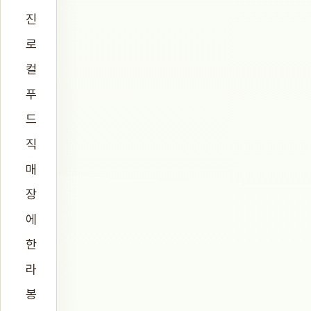
진
로
컬
푸
드
직
매
장
에
한
라
봉