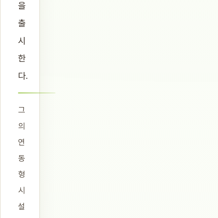
을
출
시
한
다.
그
의
연
동
형
시
설