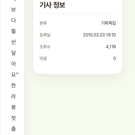
기사 정보
보
다
분류
기획특집
훨
등록일
2015.02.03 19:10
씬
조회수
4,118
달
댓글
0
아
요”
한
라
봉
첫
출