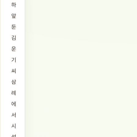
하
앞
둔
김
운
기
씨
삼
례
에
서
시
설