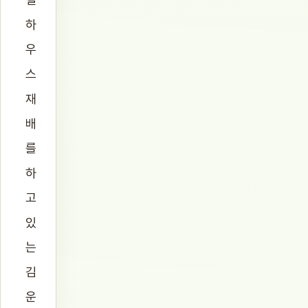
하
우
스
재
배
를
하
고
있
는
김
운