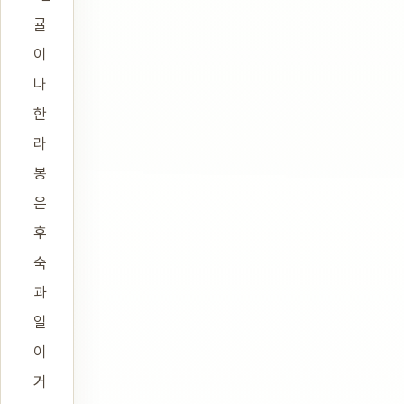
귤
이
나
한
라
봉
은
후
숙
과
일
이
거