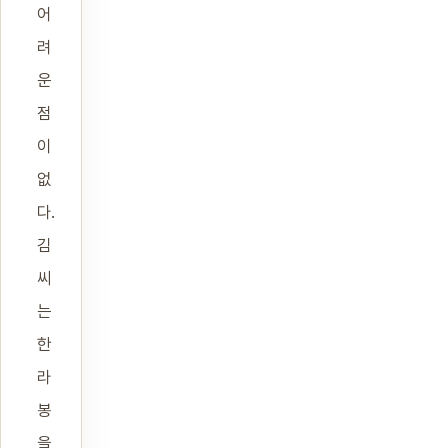
어
려
운
점
이
없
다.
김
씨
는
한
라
봉
을