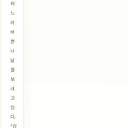
하
느
라
바
쁜
나
날
을
보
내
고
있
다.
“감