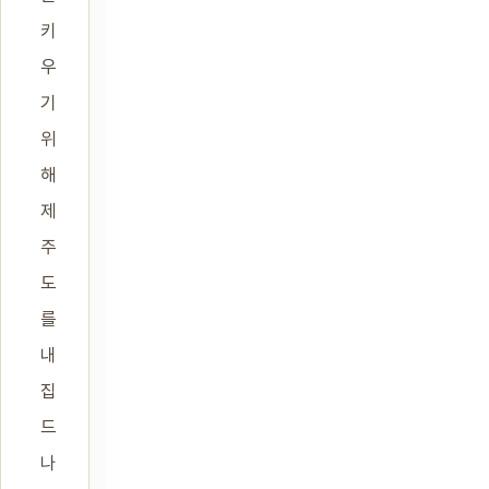
키
우
기
위
해
제
주
도
를
내
집
드
나