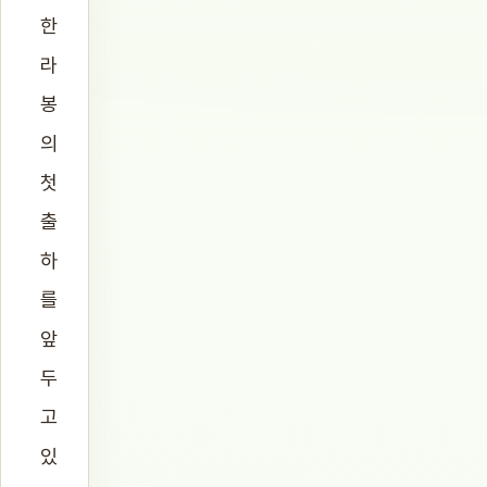
한
라
봉
의
첫
출
하
를
앞
두
고
있