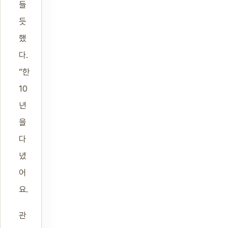
들
듯
했
다.
“한
10
년
을
다
녔
어
요.
관