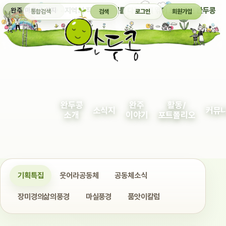
통합검색
지역의 작은 이야기를 다정하게 엮어 보여주는 완두콩
완주 마을 소식지
검색
로그인
회원가입
완두콩
완주
활동/
소식지
커뮤
소개
이야기
포트폴리오
기획특집
웃어라공동체
공동체소식
장미경의삶의풍경
마실풍경
품앗이칼럼