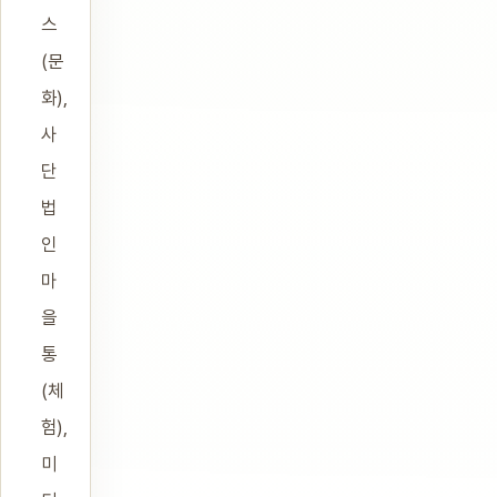
스
(문
화),
사
단
법
인
마
을
통
(체
험),
미