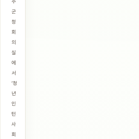
주
군
청
회
의
실
에
서
‘청
년
인
턴
사
회