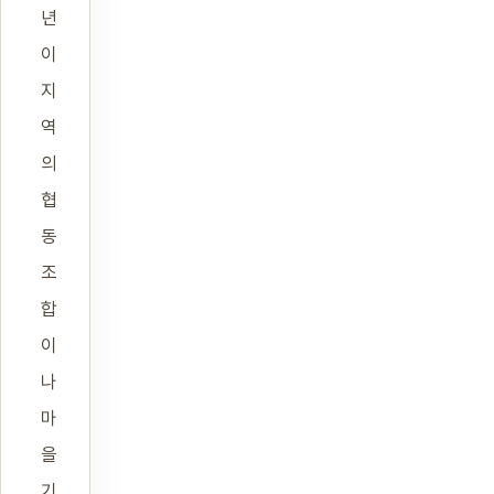
년
이
지
역
의
협
동
조
합
이
나
마
을
기