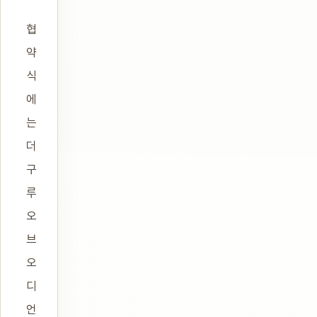
협
약
식
에
는
더
구
루
오
브
오
디
언