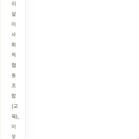
리
살
이
사
회
적
협
동
조
합
(교
육),
이
웃