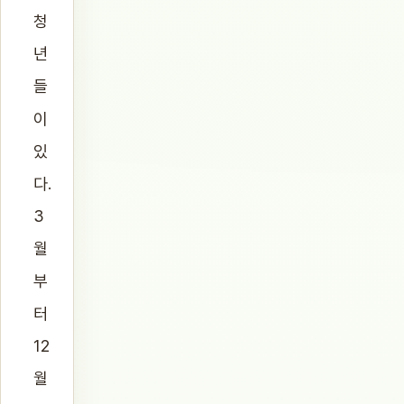
청
년
들
이
있
다.
3
월
부
터
12
월