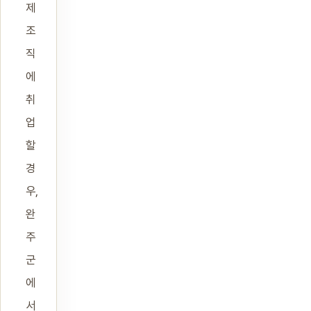
제
조
직
에
취
업
할
경
우,
완
주
군
에
서