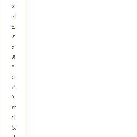
하
게
될
여
덟
명
의
청
년
이
함
께
했