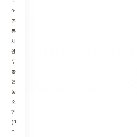
디
어
공
동
체
완
두
콩
협
동
조
합
(미
디