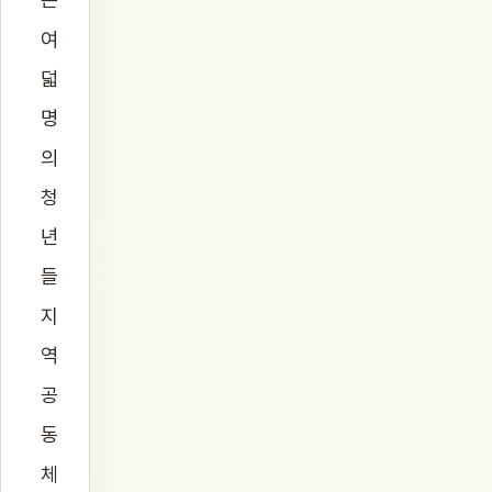
여
덟
명
의
청
년
들
지
역
공
동
체