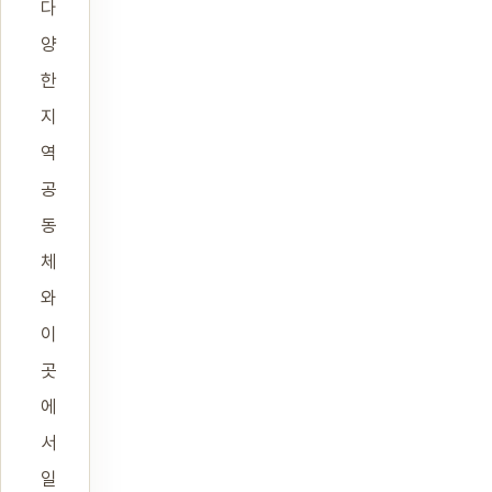
다
양
한
지
역
공
동
체
와
이
곳
에
서
일