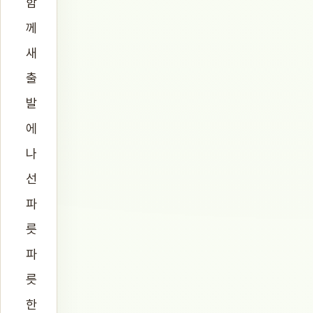
함
께
새
출
발
에
나
선
파
릇
파
릇
한