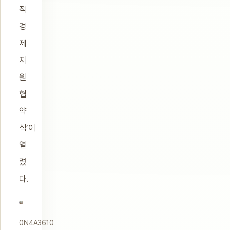
적
경
제
지
원
협
약
식’이
열
렸
다.
0N4A3610