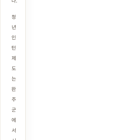
다.
청
년
인
턴
제
도
는
완
주
군
에
서