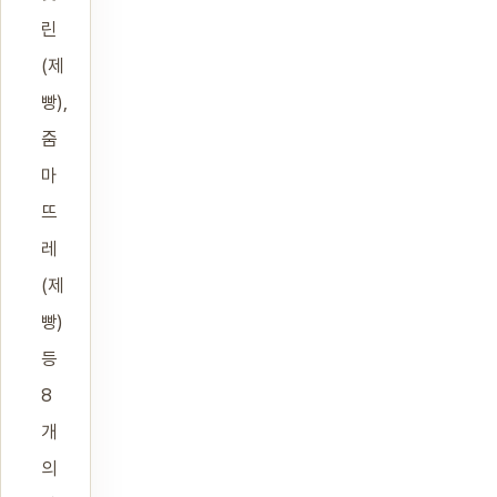
린
(제
빵),
줌
마
뜨
레
(제
빵)
등
8
개
의