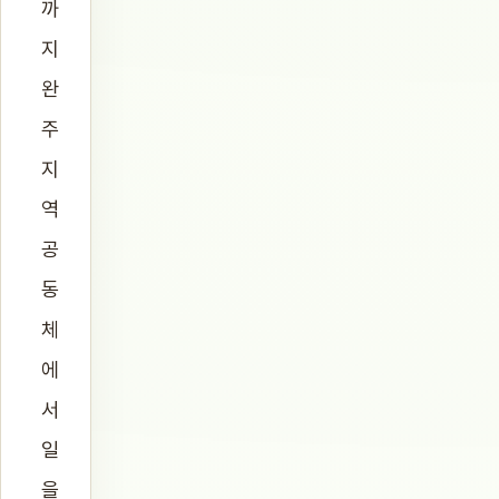
까
지
완
주
지
역
공
동
체
에
서
일
을