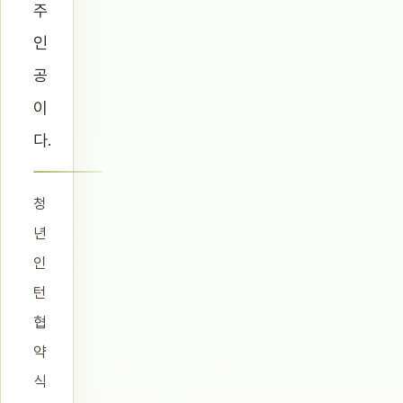
주
인
공
이
다.
청
년
인
턴
협
약
식