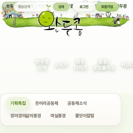
통합검색
지역의 작은 이야기를 다정하게 엮어 보여주는 완두콩
완주 마을 소식지
검색
로그인
회원가입
완두콩
완주
활동/
소식지
커뮤
소개
이야기
포트폴리오
기획특집
웃어라공동체
공동체소식
장미경의삶의풍경
마실풍경
품앗이칼럼