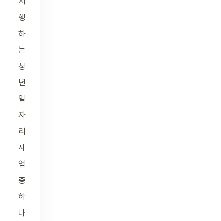
시
행
하
는
청
년
일
자
리
사
업
중
하
나