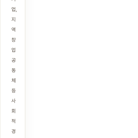
업,
지
역
창
업
공
동
체
등
사
회
적
경