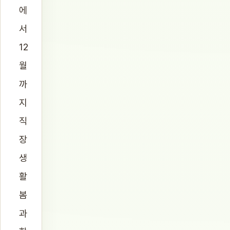
에
서
12
월
까
지
직
장
생
활
봄
과