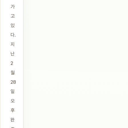
가
고
있
다.
지
난
2
월
28
일
오
후
완