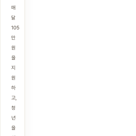
매
달
105
만
원
을
지
원
하
고,
청
년
을