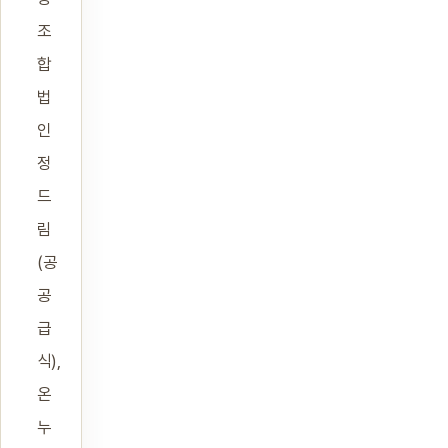
조
합
법
인
정
드
림
(공
공
급
식),
온
누