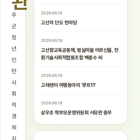
완
2026.06.19
주
고산의 단오 한마당
군
청
2026.06.19
년
고산향교육공동체, 범실마을 어르신들, 전
환기술사회적협동조합 백종수 씨
인
턴
2026.06.19
사
고래센터 여행동아리 '루트11'
회
2026.06.19
적
삼우초 학부모운영위원회 서유란 총무
경
제
지