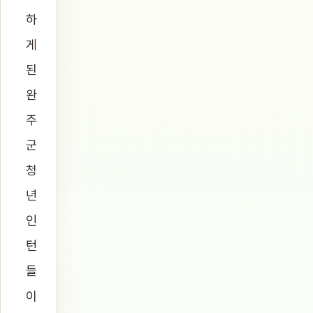
하
게
된
완
주
군
청
년
인
턴
들
이