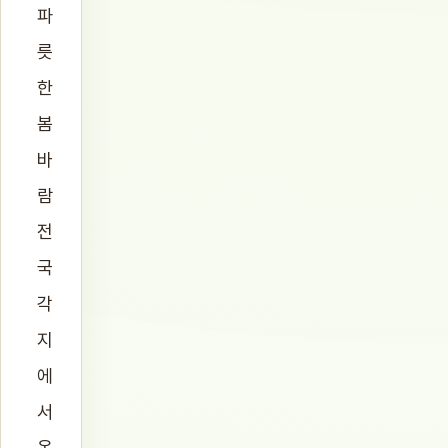
파
릇
한
봄
바
람
전
국
각
지
에
서
온