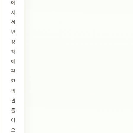
에
서
청
년
정
책
에
관
한
의
견
들
이
오