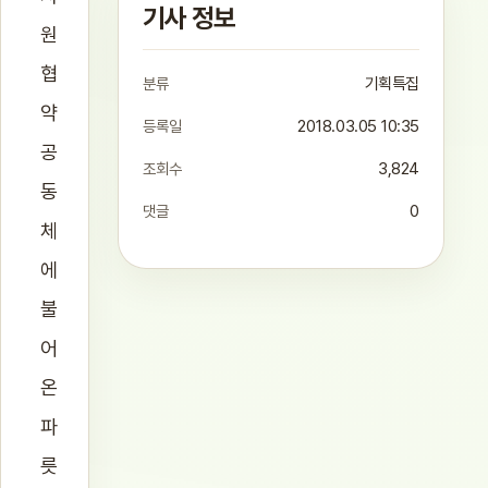
기사 정보
원
협
분류
기획특집
약
등록일
2018.03.05 10:35
공
조회수
3,824
동
댓글
0
체
에
불
어
온
파
릇