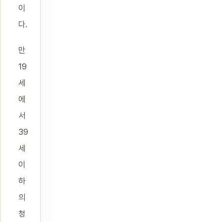
이
다.
만
19
세
에
서
39
세
이
하
의
청