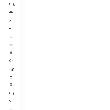
어),
숟
가
락
공
동
육
아
(공
동
육
아),
영
농