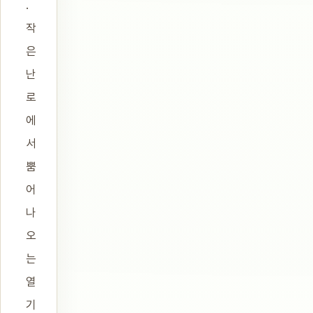
.
작
은
난
로
에
서
뿜
어
나
오
는
열
기