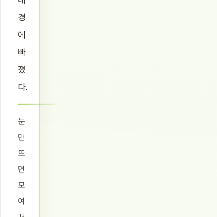
경
에
빠
졌
다.
눈
만
뜨
면
모
여