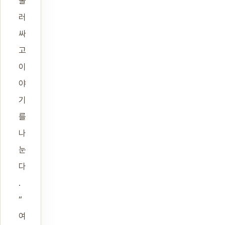
둘
러
싸
고
이
야
기
를
나
눈
다
.
“
여