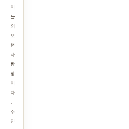
이
들
의
오
랜
사
랑
방
이
다
.
주
인