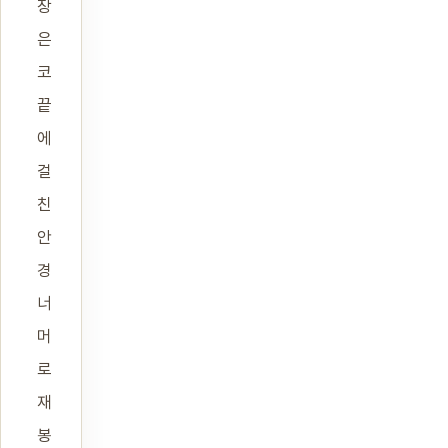
장
은
코
끝
에
걸
친
안
경
너
머
로
재
봉