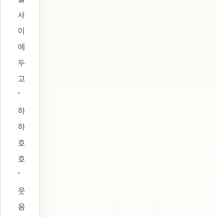
사
이
에
두
고
‘
하
하
호
호
’
웃
음