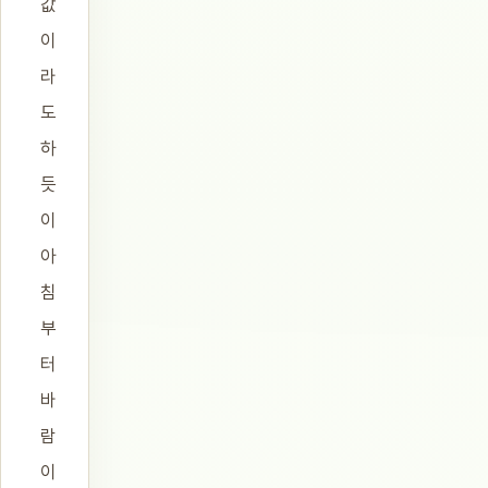
값
이
라
도
하
듯
이
아
침
부
터
바
람
이