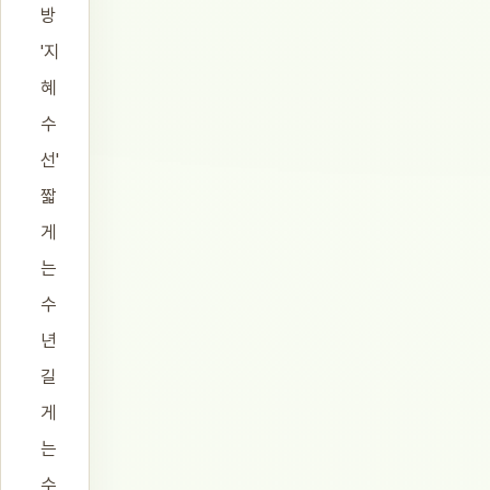
방
'지
혜
수
선'
짧
게
는
수
년
길
게
는
수