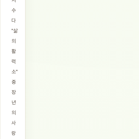
서
수
다
"삶
의
활
력
소"
중
장
년
의
사
랑