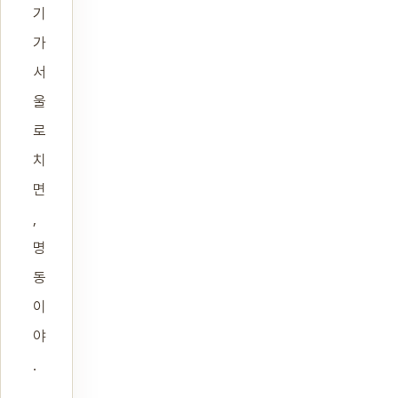
기
가
서
울
로
치
면
,
명
동
이
야
.