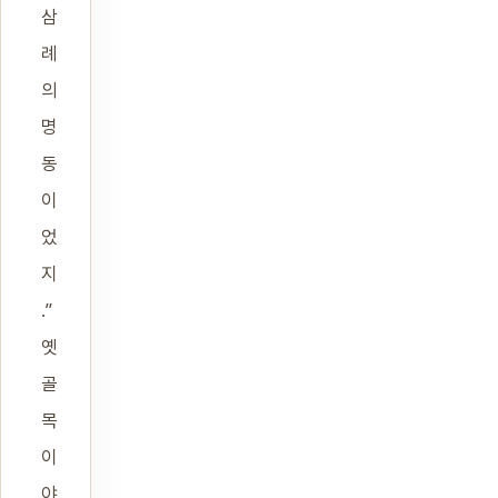
삼
례
의
명
동
이
었
지
.”
옛
골
목
이
야