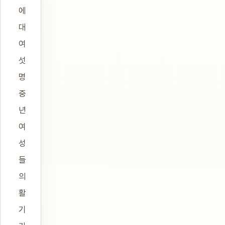
에
대
여
섯
명
중
년
여
성
들
의
활
기