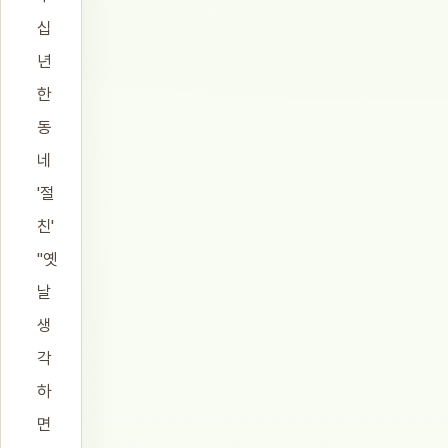
십
년
한
동
네
'절
친'
"옛
날
생
각
하
면