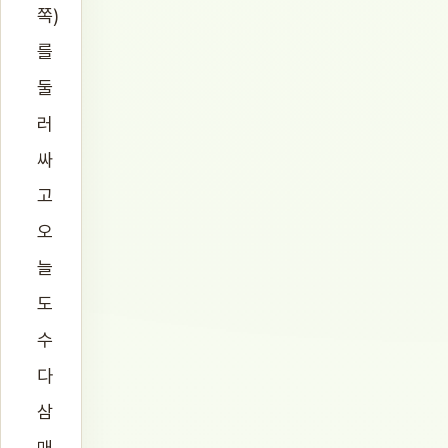
쪽)
를
둘
러
싸
고
오
늘
도
수
다
삼
매