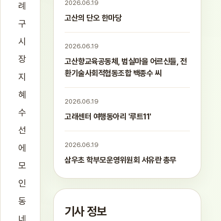
2026.06.19
례
고산의 단오 한마당
구
시
2026.06.19
장
고산향교육공동체, 범실마을 어르신들, 전
환기술사회적협동조합 백종수 씨
지
혜
2026.06.19
수
고래센터 여행동아리 '루트11'
선
2026.06.19
에
삼우초 학부모운영위원회 서유란 총무
모
인
동
기사 정보
네