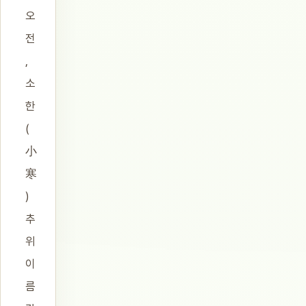
오
전
,
소
한
(
小
寒
)
추
위
이
름