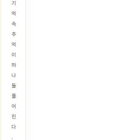
기
억
속
추
억
이
하
나
둘
풀
어
진
다
.