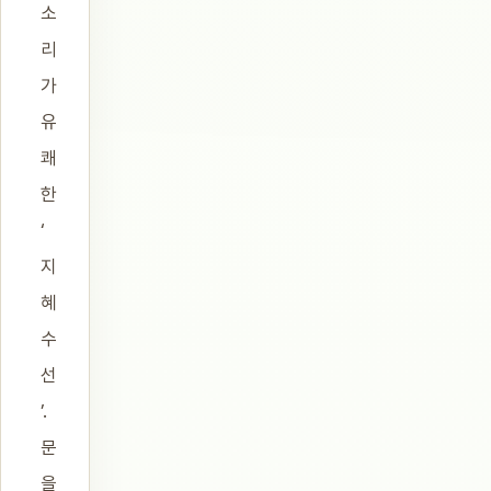
소
리
가
유
쾌
한
‘
지
혜
수
선
’.
문
을