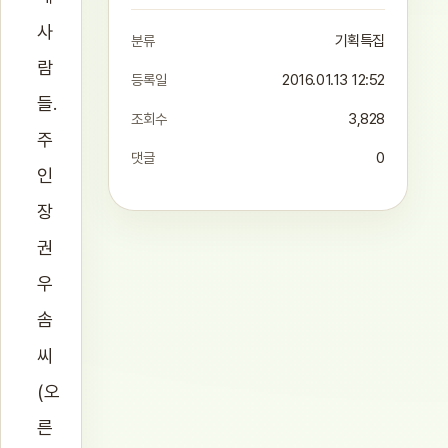
사
분류
기획특집
람
등록일
2016.01.13 12:52
들.
조회수
3,828
주
댓글
0
인
장
권
우
솜
씨
(오
른