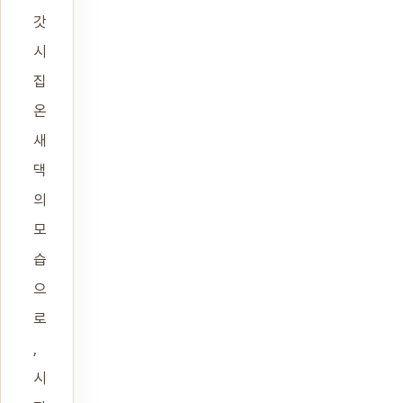
갓
시
집
온
새
댁
의
모
습
으
로
,
시