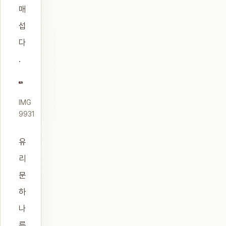
매
섭
다
.
IMG
9931
유
리
문
하
나
를