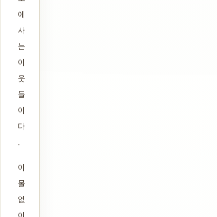
에
사
는
이
웃
들
이
다
.
이
물
없
이