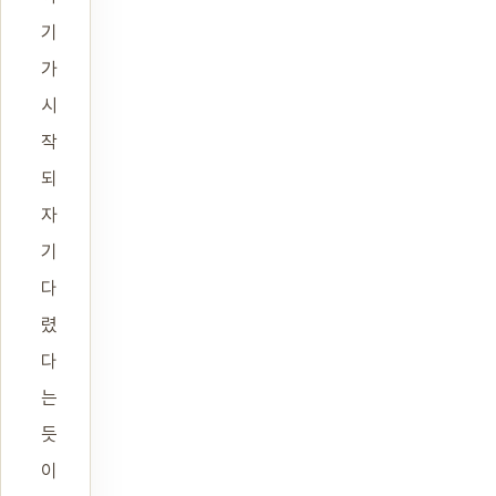
기
가
시
작
되
자
기
다
렸
다
는
듯
이