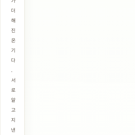
가
더
해
진
온
기
다
.
서
로
알
고
지
낸