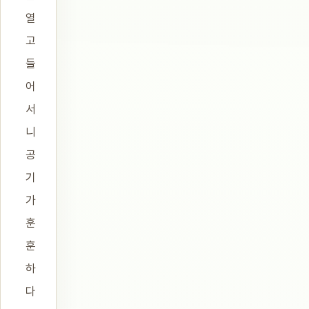
열
고
들
어
서
니
공
기
가
훈
훈
하
다