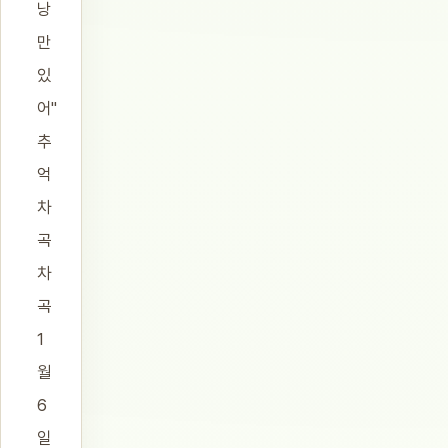
낭
만
있
어"
추
억
차
곡
차
곡
1
월
6
일