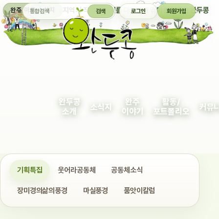
통합검색
지역의 작은 이야기를 다정하게 엮어 보여주는 완두콩
완주 마을 소식지
검색
로그인
회원가입
완두콩
완주
활동/
소식지
커뮤
소개
이야기
포트폴리오
기획특집
웃어라공동체
공동체소식
장미경의삶의풍경
마실풍경
품앗이칼럼