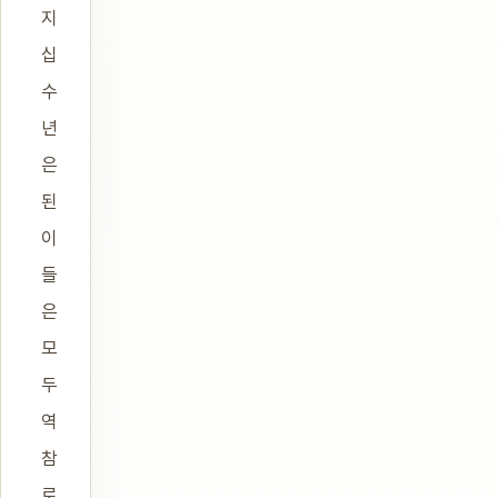
지
십
수
년
은
된
이
들
은
모
두
역
참
로