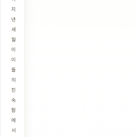
지
낸
세
월
이
이
들
의
친
숙
함
에
서