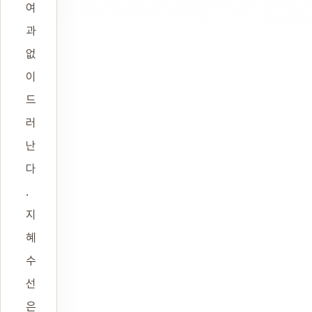
여
과
없
이
드
러
난
다
.
지
혜
수
선
은