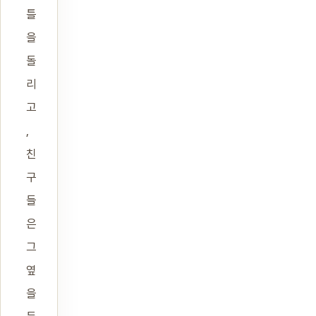
틀
을
돌
리
고
,
친
구
들
은
그
옆
을