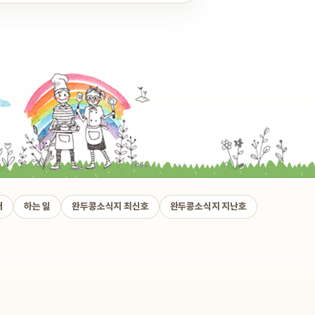
개
하는 일
완두콩소식지 최신호
완두콩소식지 지난호