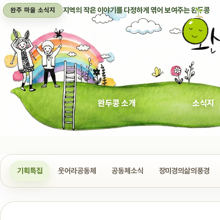
지역의 작은 이야기를 다정하게 엮어 보여주는 완두콩
완주 마을 소식지
완두콩 소개
소식지
기획특집
웃어라공동체
공동체소식
장미경의삶의풍경