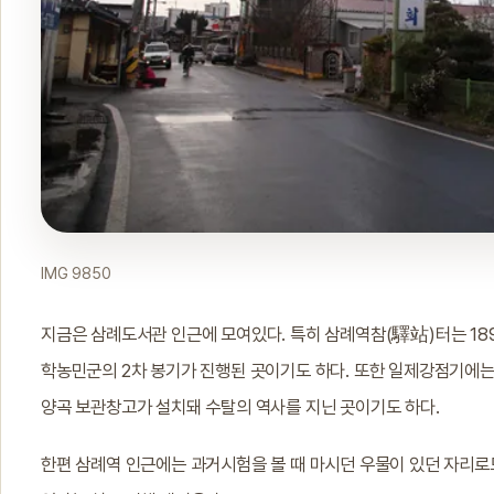
IMG 9850
지금은 삼례도서관 인근에 모여있다. 특히 삼례역참(驛站)터는 18
학농민군의 2차 봉기가 진행된 곳이기도 하다. 또한 일제강점기에
양곡 보관창고가 설치돼 수탈의 역사를 지닌 곳이기도 하다.
한편 삼례역 인근에는 과거시험을 볼 때 마시던 우물이 있던 자리로