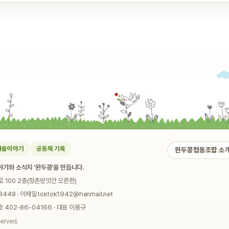
마을이야기
공동체 기록
완두콩협동조합 소
기와 소식지 ‘완두콩’을 만듭니다.
로 100 2층(청촌방앗간 오른편)
448 · 이메일 toktok1942@hanmail.net
02-86-04166 · 대표 이용규
served.