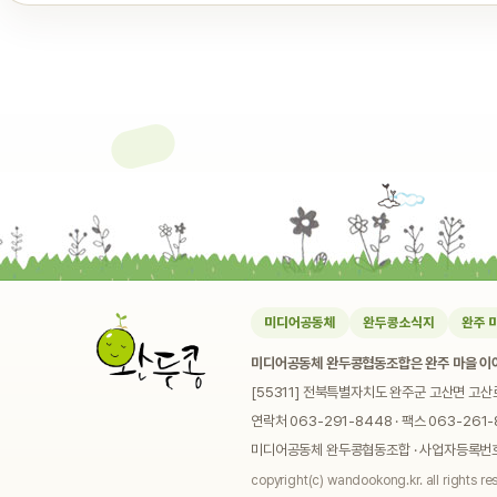
미디어공동체
완두콩소식지
완주 
미디어공동체 완두콩협동조합은 완주 마을 이야
[55311] 전북특별자치도 완주군 고산면 고산
연락처 063-291-8448 · 팩스 063-261-8
미디어공동체 완두콩협동조합 · 사업자등록번호 4
copyright(c) wandookong.kr. all rights re