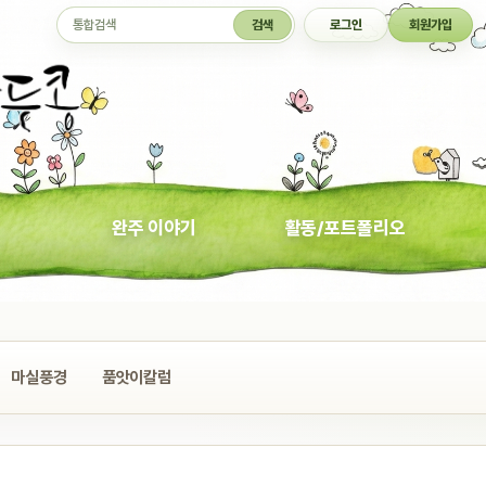
통합검색
검색
로그인
회원가입
완주 이야기
활동/포트폴리오
마실풍경
품앗이칼럼