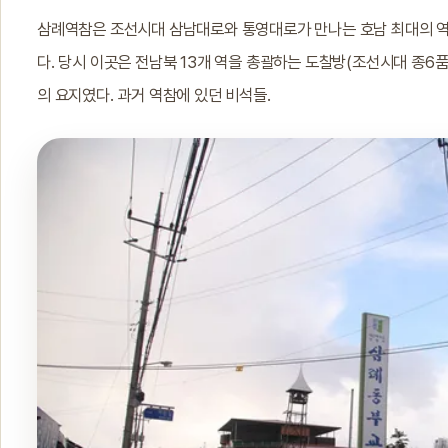
삼례역참은 조선시대 삼남대로와 통영대로가 만나는 호남 최대의 역참
다. 당시 이곳은 전남북 13개 역을 총괄하는 도찰방(조선시대 종6품
의 요지였다. 과거 역참에 있던 비석들.