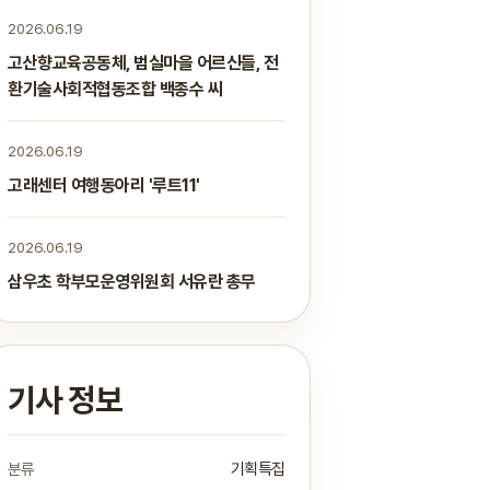
2026.06.19
고산향교육공동체, 범실마을 어르신들, 전
환기술사회적협동조합 백종수 씨
2026.06.19
고래센터 여행동아리 '루트11'
2026.06.19
삼우초 학부모운영위원회 서유란 총무
기사 정보
분류
기획특집