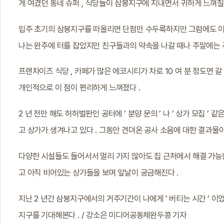
게 여겼던 동네 슈퍼 , 식당들이 삼봉지구에 지내면서 귀하게 느껴질
입주 초기의 삼봉지구를 떠올리면 단점만 수두룩하지만 그럼에도 이곳의
나는 완주에 터를 잡았지만 친구들과의 약속을 나갈 때나 주말에는 꼭
프랜차이즈 식당 , 카페가 많은 에코시티가 차로 10 여 분 정도면 
개인적으로 이 점이 편리하게 느껴졌다 .
2 년 전만 해도 허허벌판인 공터에 ‘ 분양 문의 ’ 나 ‘ 상가 모집
고 상가가 생겨나고 있다 . 그동안 견뎌온 공사 소음에 대한 결과물
다양한 시설들도 들어서서 멀리 가지 않아도 집 근처에서 해결 가능한
고 아직 비어있는 상가들을 보며 앞날이 궁금해진다 .
지난 2 년간 삼봉지구에서의 거주기간이 나에게 ‘ 버티는 시간 ’ 이었
지구를 기대해본다 . / 강소은 미디어공동체완두콩 기자