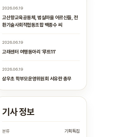
2026.06.19
고산향교육공동체, 범실마을 어르신들, 전
환기술사회적협동조합 백종수 씨
2026.06.19
고래센터 여행동아리 '루트11'
2026.06.19
삼우초 학부모운영위원회 서유란 총무
기사 정보
분류
기획특집