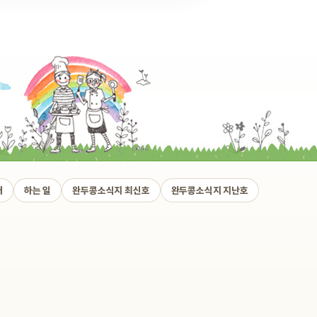
개
하는 일
완두콩소식지 최신호
완두콩소식지 지난호