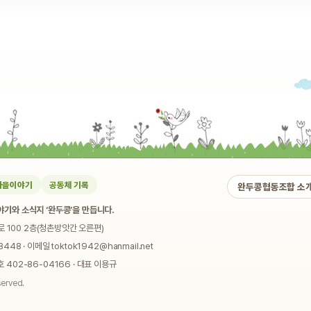
마을이야기
공동체 기록
완두콩협동조합 소
기와 소식지 ‘완두콩’을 만듭니다.
로 100 2층(청촌방앗간 오른편)
448 · 이메일 toktok1942@hanmail.net
02-86-04166 · 대표 이용규
served.