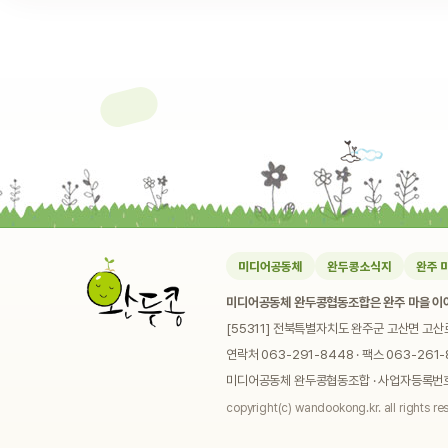
미디어공동체
완두콩소식지
완주 
미디어공동체 완두콩협동조합은 완주 마을 이야
[55311] 전북특별자치도 완주군 고산면 고산
연락처 063-291-8448 · 팩스 063-261-8
미디어공동체 완두콩협동조합 · 사업자등록번호 4
copyright(c) wandookong.kr. all rights re