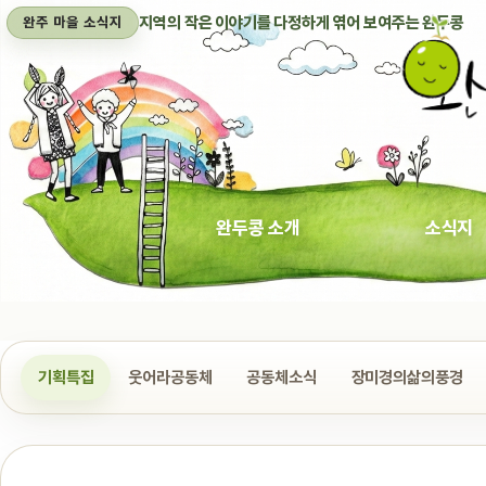
지역의 작은 이야기를 다정하게 엮어 보여주는 완두콩
완주 마을 소식지
완두콩 소개
소식지
기획특집
웃어라공동체
공동체소식
장미경의삶의풍경