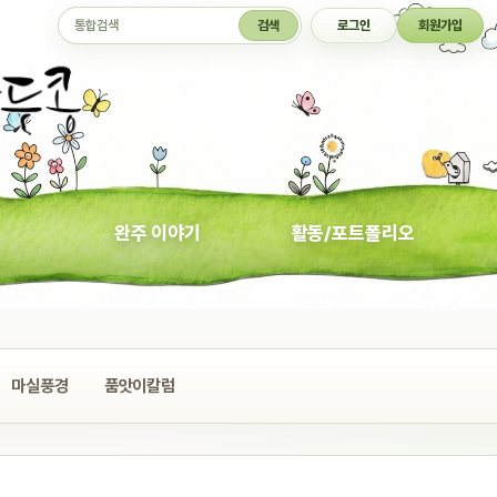
통합검색
검색
로그인
회원가입
완주 이야기
활동/포트폴리오
마실풍경
품앗이칼럼