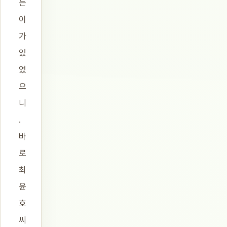
는
이
가
있
었
으
니
.
바
로
최
윤
호
씨