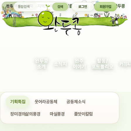
통합검색
지역의 작은 이야기를 다정하게 엮어 보여주는 완두콩
완주 마을 소식지
검색
로그인
회원가입
완두콩
완주
활동/
소식지
커뮤
소개
이야기
포트폴리오
기획특집
웃어라공동체
공동체소식
장미경의삶의풍경
마실풍경
품앗이칼럼