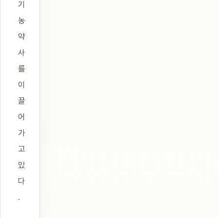
기
농
약
사
를
이
끌
어
가
고
있
다
.