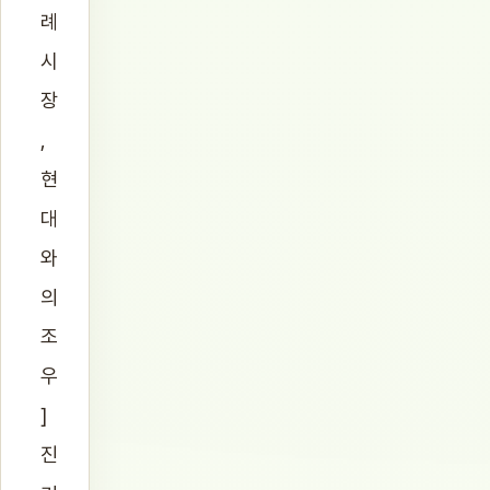
례
시
장
,
현
대
와
의
조
우
]
진