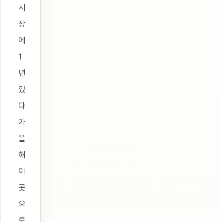
시
장
에
1
년
있
다
가
올
해
이
곳
으
로