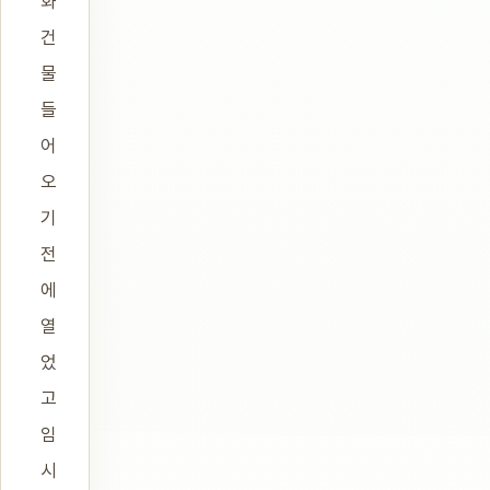
화
건
물
들
어
오
기
전
에
열
었
고
임
시