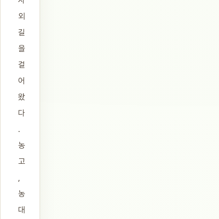
사
외
길
을
걸
어
왔
다
.
농
고
,
농
대