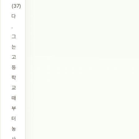
(37)
다
.
그
는
고
등
학
교
때
부
터
농