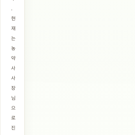
.
현
재
는
농
약
사
사
장
님
으
로
진