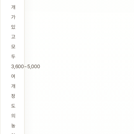
개
가
있
고
모
두
3,600~5,000
여
개
정
도
의
농