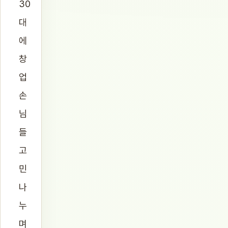
30
대
에
창
업
손
님
들
고
민
나
누
며