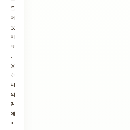
들
어
왔
어
요
.”
윤
호
씨
의
말
에
따