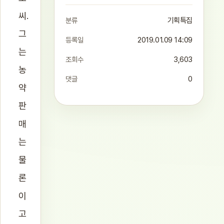
씨.
분류
기획특집
그
등록일
2019.01.09 14:09
는
조회수
3,603
농
댓글
0
약
판
매
는
물
론
이
고