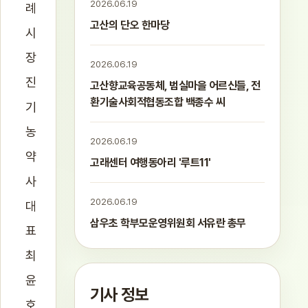
2026.06.19
례
고산의 단오 한마당
시
장
2026.06.19
진
고산향교육공동체, 범실마을 어르신들, 전
환기술사회적협동조합 백종수 씨
기
농
2026.06.19
약
고래센터 여행동아리 '루트11'
사
2026.06.19
대
삼우초 학부모운영위원회 서유란 총무
표
최
윤
기사 정보
호