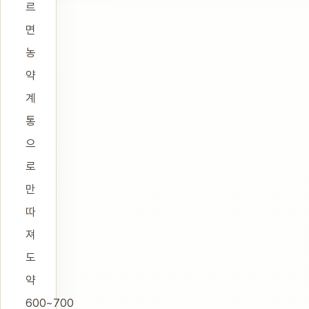
르
면
농
약
계
통
으
로
만
따
져
도
약
600~700