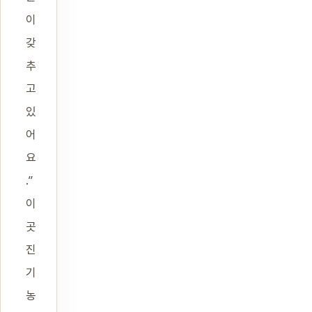
이
갖
추
고
있
어
요
.”
이
곳
진
기
농