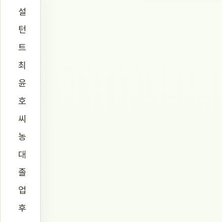
설
턴
트
최
윤
호
씨
농
대
졸
업
후