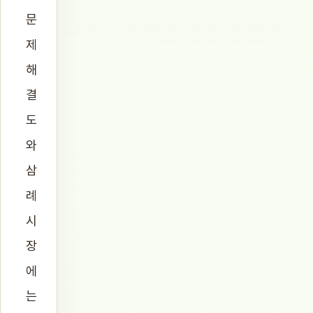
문
제
해
결
도
와
삼
례
시
장
에
는