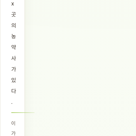
x
곳
의
농
약
사
가
있
다
.
이
가