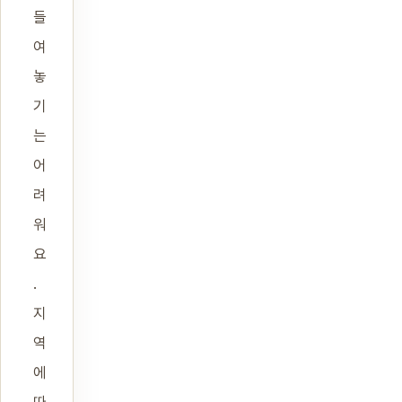
들
여
놓
기
는
어
려
워
요
.
지
역
에
따