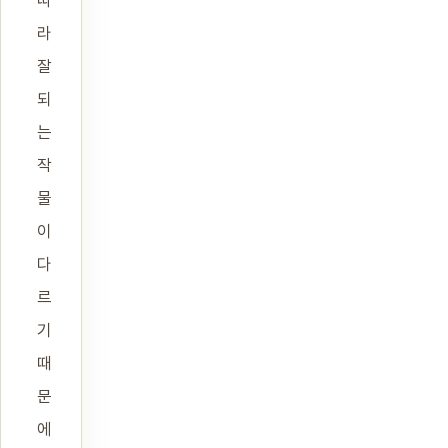
라
잘
되
는
작
물
이
다
르
기
때
문
에