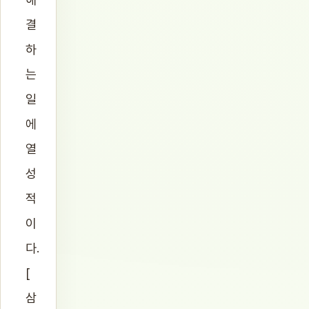
결
하
는
일
에
열
성
적
이
다.
[
삼