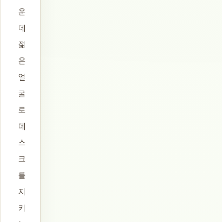
운
데
젊
은
얼
굴
로
데
스
크
를
지
키