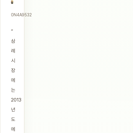
0N4A9532
“
삼
례
시
장
에
는
2013
년
도
에