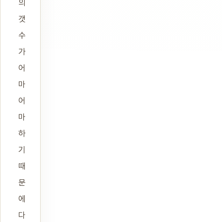
의
갯
수
가
어
마
어
마
하
기
때
문
에
다