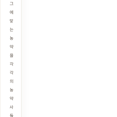
그
에
맞
는
농
약
을
각
각
의
농
약
사
들