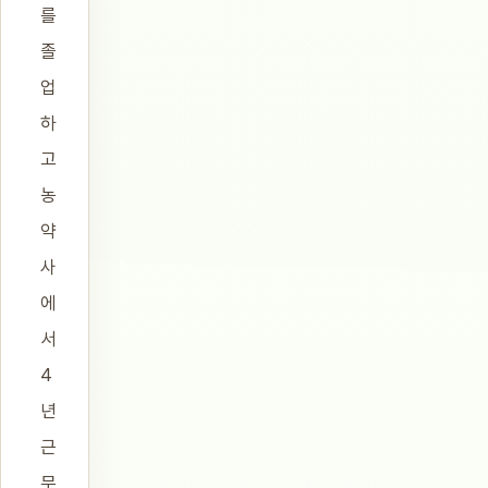
를
졸
업
하
고
농
약
사
에
서
4
년
근
무