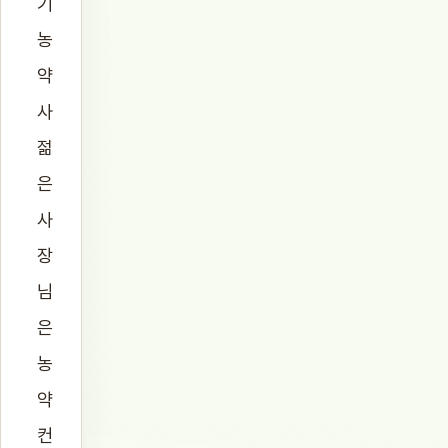
기
농
약
사
젊
은
사
장
님
은
농
약
컨