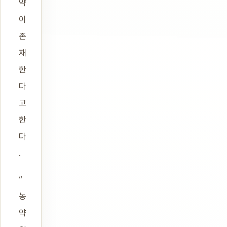
약
이
존
재
한
다
고
한
다
.
“
농
약