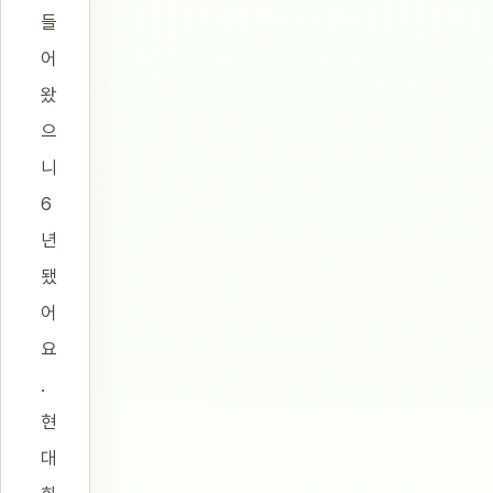
들
어
왔
으
니
6
년
됐
어
요
.
현
대