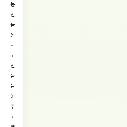
농
민
들
농
사
고
민
을
들
어
주
고
해