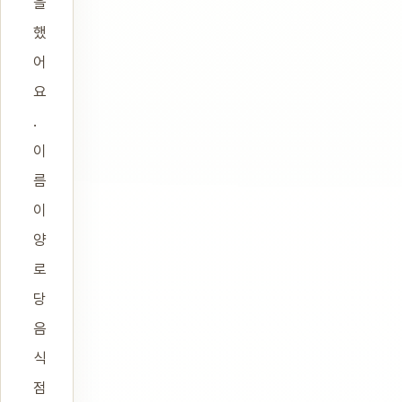
을
했
어
요
.
이
름
이
양
로
당
음
식
점