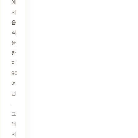
에
서
음
식
을
판
지
80
여
년
.
그
래
서