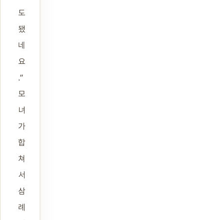
도
됐
네
요
.”
모
녀
가
합
쳐
서
삼
례