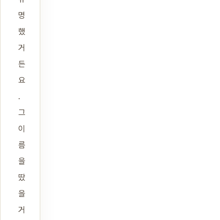
명
했
거
든
요
.
그
이
름
을
땄
을
거