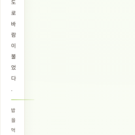
도
로
바
람
이
불
었
다
.
밥
을
먹