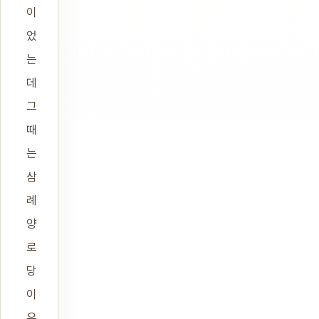
이
었
는
데
그
때
는
삼
례
양
로
당
이
유