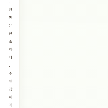
.
반
찬
은
단
출
하
다
.
주
인
장
이
직