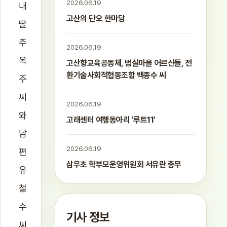
2026.06.19
내
고산의 단오 한마당
딸
주
2026.06.19
옥
고산향교육공동체, 범실마을 어르신들, 전
환기술사회적협동조합 백종수 씨
주
씨
2026.06.19
와
고래센터 여행동아리 '루트11'
남
2026.06.19
편
삼우초 학부모운영위원회 서유란 총무
유
철
수
기사 정보
씨.