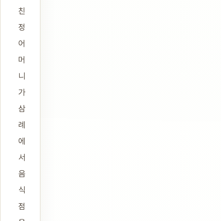
친
정
어
머
니
가
삼
례
에
서
음
식
점