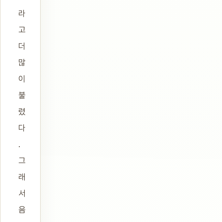
라
고
더
많
이
불
렸
다
.
그
래
서
음