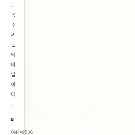
.
옥
주
씨
는
막
내
딸
이
다
.
0N4A9506