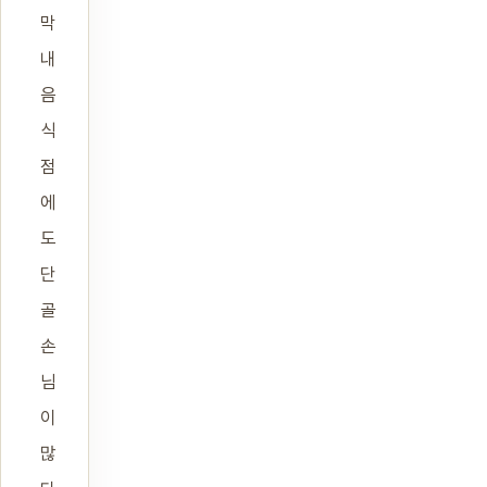
막
내
음
식
점
에
도
단
골
손
님
이
많