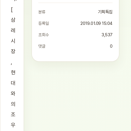
[
분류
기획특집
삼
등록일
2019.01.09 15:04
례
조회수
3,537
시
댓글
0
장
,
현
대
와
의
조
우