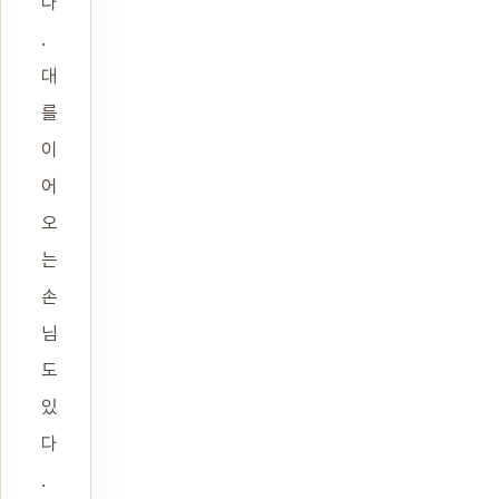
다
.
대
를
이
어
오
는
손
님
도
있
다
.