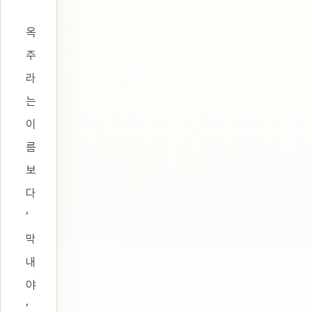
옥
주
라
는
이
름
보
다
‘
막
내
야
’