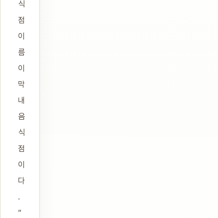
식
점
이
름
이
막
내
음
식
점
이
다
.
“