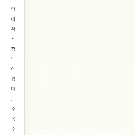
막
내
음
식
점
’
에
갔
다
.
주
옥
주