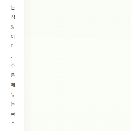
는
식
당
이
다
.
주
문
메
뉴
는
국
수