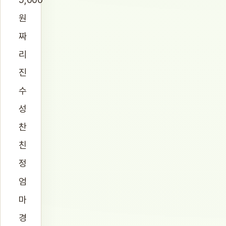
원
짜
리
진
수
성
찬
친
정
엄
마
경