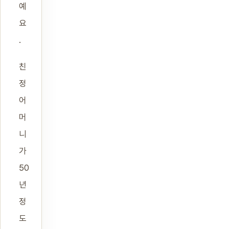
예
요
.
친
정
어
머
니
가
50
년
정
도