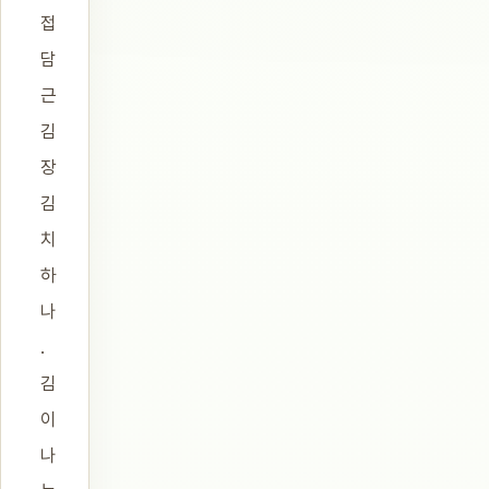
접
담
근
김
장
김
치
하
나
.
김
이
나