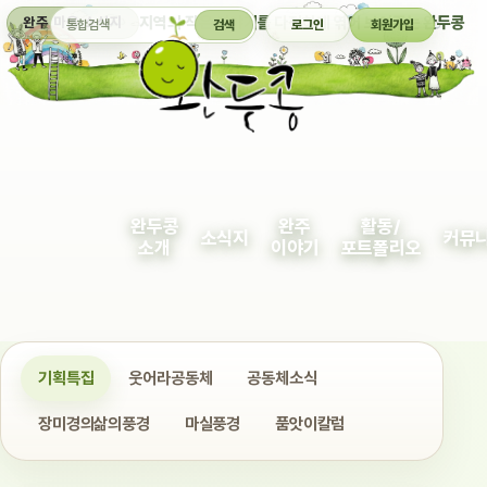
통합검색
지역의 작은 이야기를 다정하게 엮어 보여주는 완두콩
완주 마을 소식지
검색
로그인
회원가입
완두콩
완주
활동/
소식지
커뮤
소개
이야기
포트폴리오
기획특집
웃어라공동체
공동체소식
장미경의삶의풍경
마실풍경
품앗이칼럼