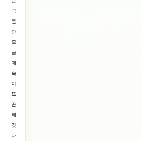
는
국
물
한
모
금
에
속
이
뜨
끈
해
졌
다