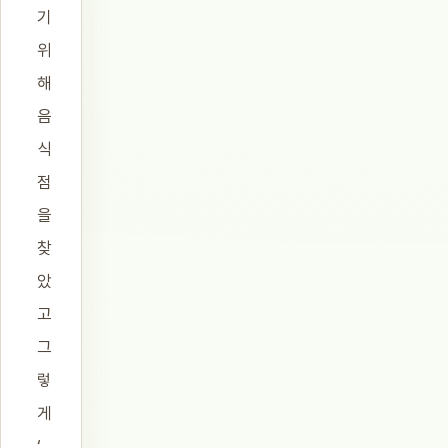
기
위
해
음
식
점
을
찾
았
고
그
렇
게
‘