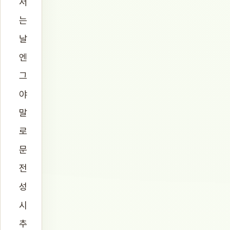
서
는
날
엔
그
야
말
로
문
전
성
시
추