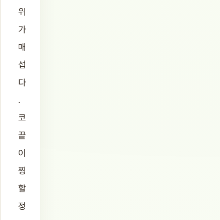
위
가
매
섭
다
.
코
끝
이
찡
할
정