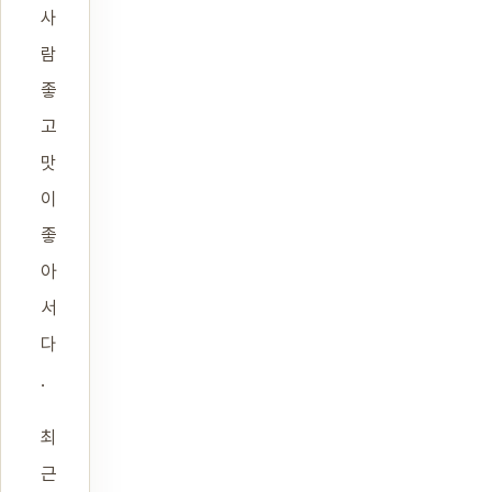
사
람
좋
고
맛
이
좋
아
서
다
.
최
근