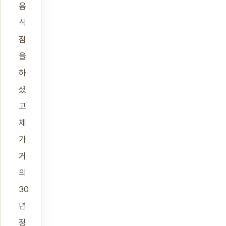
음
식
점
을
하
셨
고
제
가
거
의
30
년
정