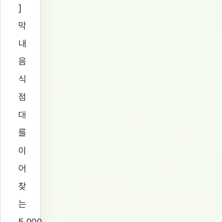
]
막
내
음
식
점
대
를
이
어
찾
는
5,000