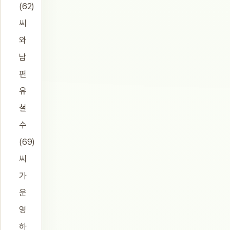
(62)
씨
와
남
편
유
철
수
(69)
씨
가
운
영
하