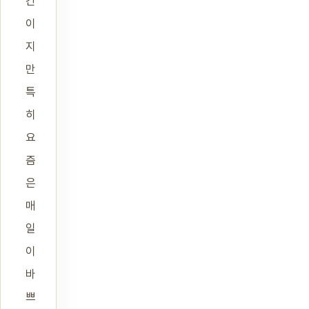
간
이
지
만
특
히
요
즘
은
매
일
이
바
쁘