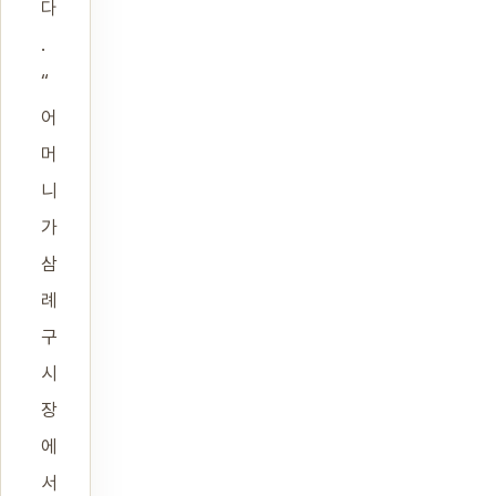
다
.
“
어
머
니
가
삼
례
구
시
장
에
서