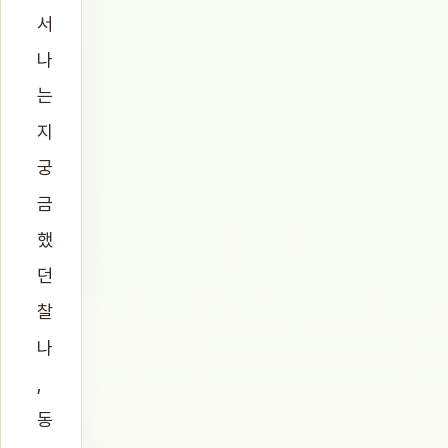
서
나
는
지
궁
금
했
던
찰
나
,
동