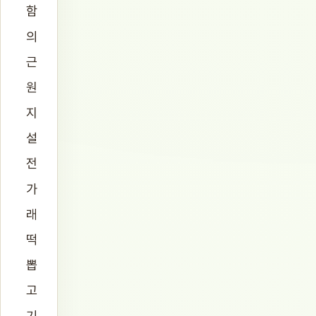
함
의
근
원
지
설
전
가
래
떡
뽑
고
기