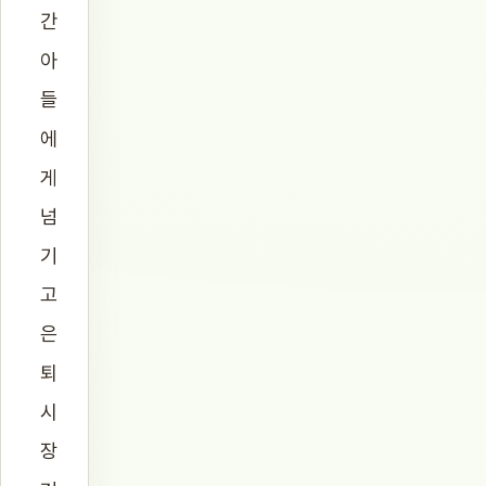
간
아
들
에
게
넘
기
고
은
퇴
시
장