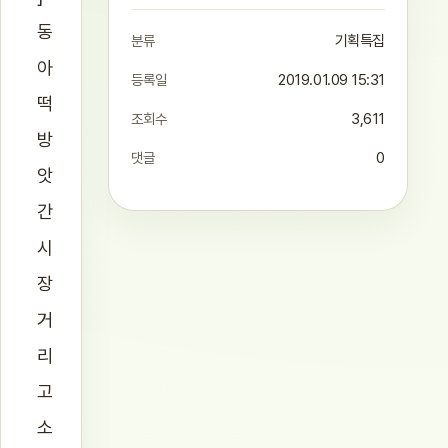
동
분류
기획특집
아
등록일
2019.01.09 15:31
떡
조회수
3,611
방
댓글
0
앗
간
시
장
거
리
고
소