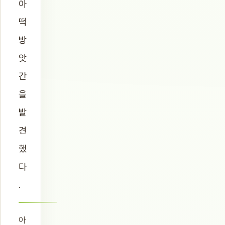
아
떡
방
앗
간
을
발
견
했
다
.
아