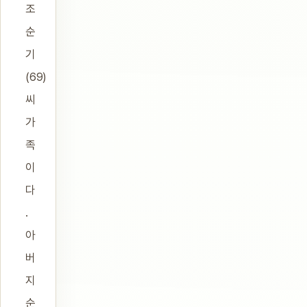
조
순
기
(69)
씨
가
족
이
다
.
아
버
지
순