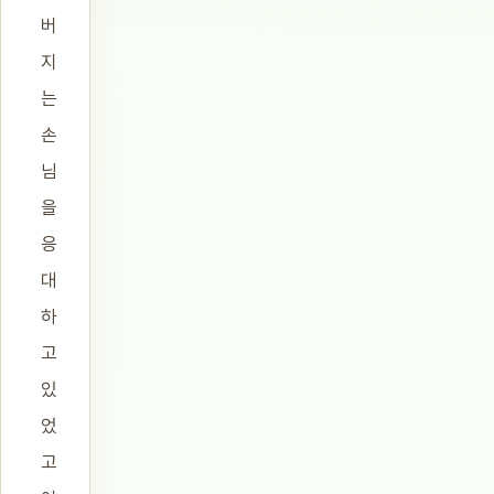
버
지
는
손
님
을
응
대
하
고
있
었
고