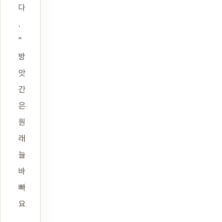
다
.
“
방
앗
간
은
원
래
늘
바
빠
요
.