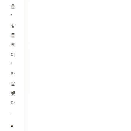
을
‘
장
돌
뱅
이
’
라
말
했
다
.