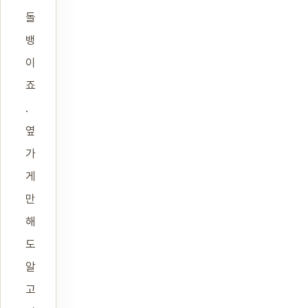
돌
뱅
이
죠
.
옆
가
게
만
해
도
알
고