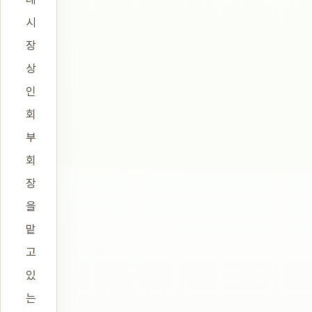
시
장
상
인
회
부
회
장
을
맡
고
있
는