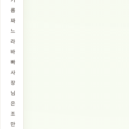
름
짜
느
라
바
빠
사
장
님
은
조
만