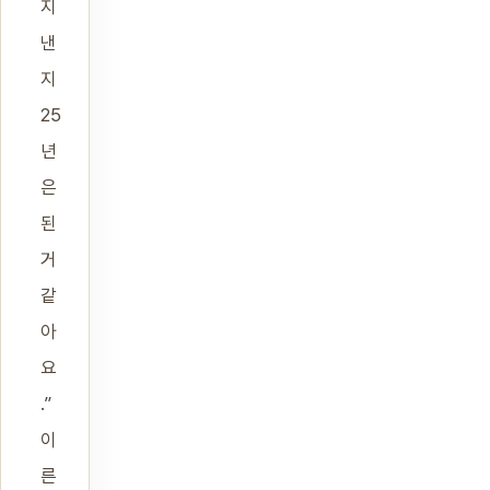
지
낸
지
25
년
은
된
거
같
아
요
.”
이
른