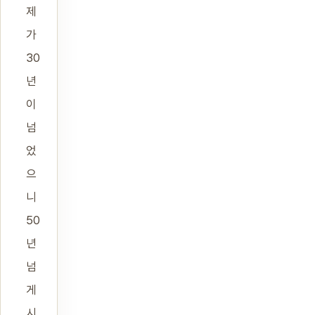
제
가
30
년
이
넘
었
으
니
50
년
넘
게
시