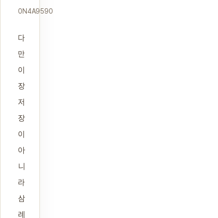
0N4A9590
다
만
이
장
저
장
이
아
니
라
삼
례