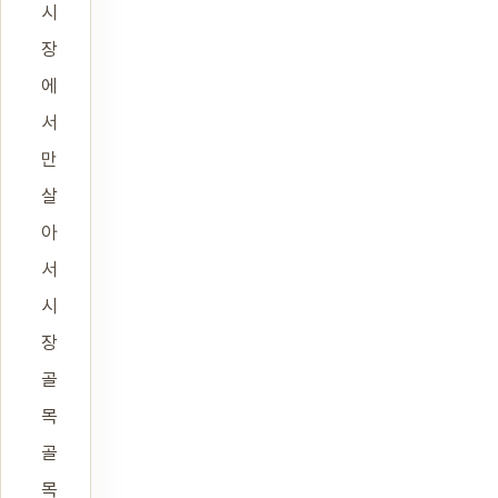
시
장
에
서
만
살
아
서
시
장
골
목
골
목