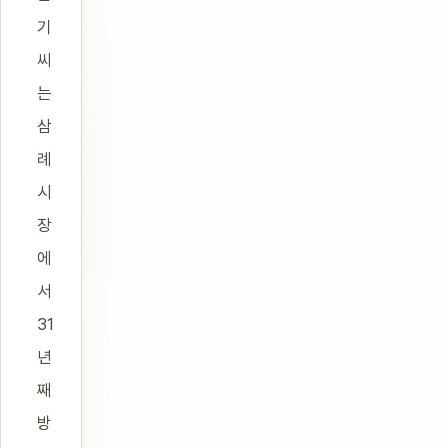
기
씨
는
삼
례
시
장
에
서
31
년
째
방