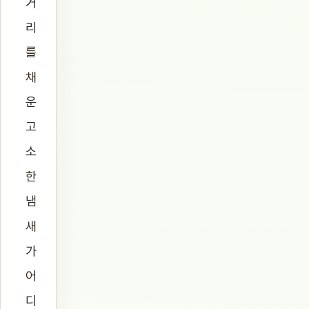
거
리
를
채
운
고
소
한
냄
새
가
어
디