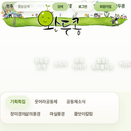
통합검색
지역의 작은 이야기를 다정하게 엮어 보여주는 완두콩
완주 마을 소식지
검색
로그인
회원가입
완두콩
완주
활동/
소식지
커뮤
소개
이야기
포트폴리오
기획특집
웃어라공동체
공동체소식
장미경의삶의풍경
마실풍경
품앗이칼럼