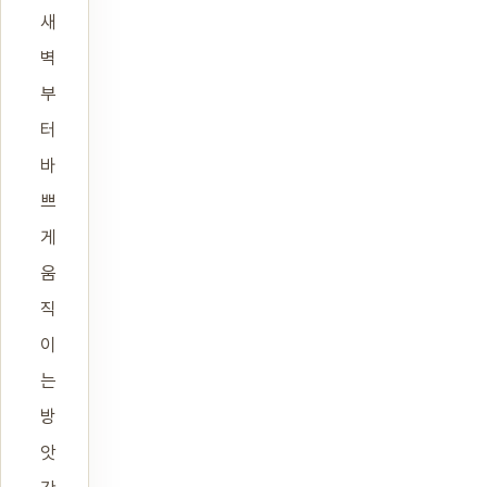
새
벽
부
터
바
쁘
게
움
직
이
는
방
앗