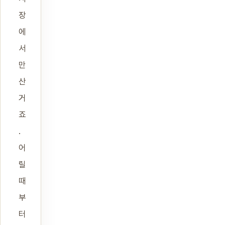
장
에
서
만
산
거
죠
.
어
릴
때
부
터