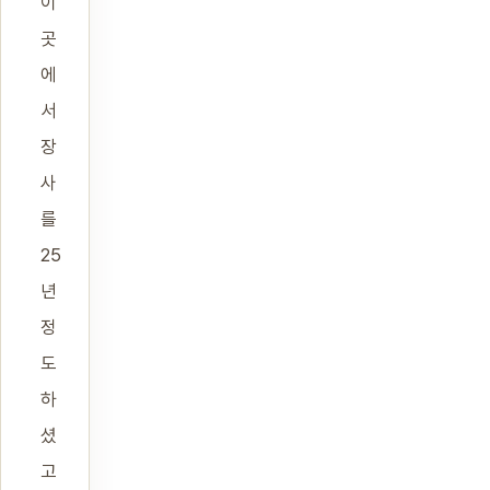
이
곳
에
서
장
사
를
25
년
정
도
하
셨
고