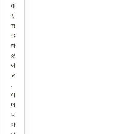
대
폿
집
을
하
셨
어
요
.
어
머
니
가