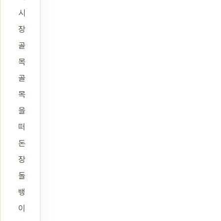
시
장
골
목
골
목
을
떠
돈
장
돌
뱅
이