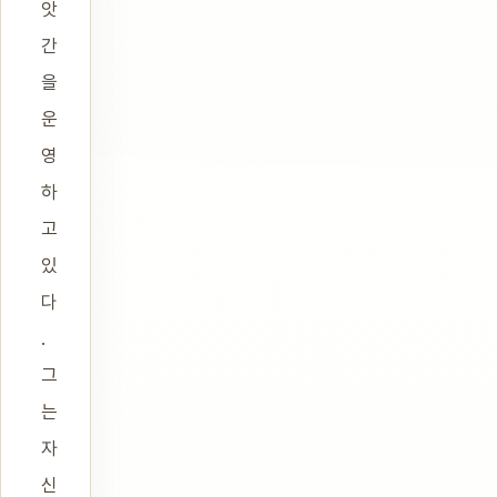
앗
간
을
운
영
하
고
있
다
.
그
는
자
신