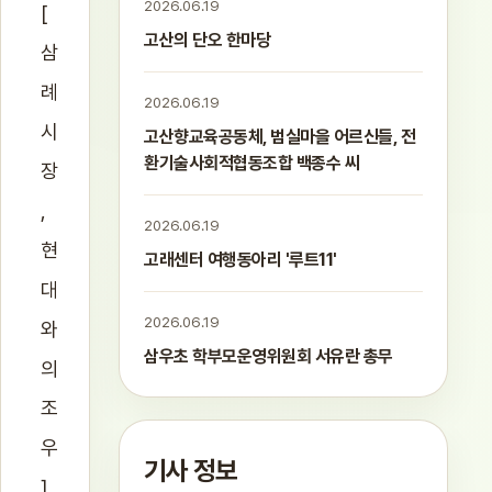
2026.06.19
[
고산의 단오 한마당
삼
례
2026.06.19
시
고산향교육공동체, 범실마을 어르신들, 전
환기술사회적협동조합 백종수 씨
장
,
2026.06.19
현
고래센터 여행동아리 '루트11'
대
2026.06.19
와
삼우초 학부모운영위원회 서유란 총무
의
조
우
기사 정보
]