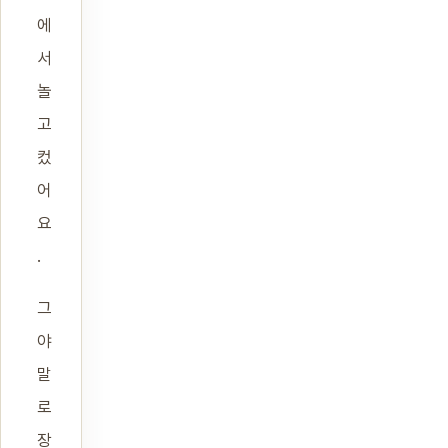
에
서
놀
고
컸
어
요
.
그
야
말
로
장