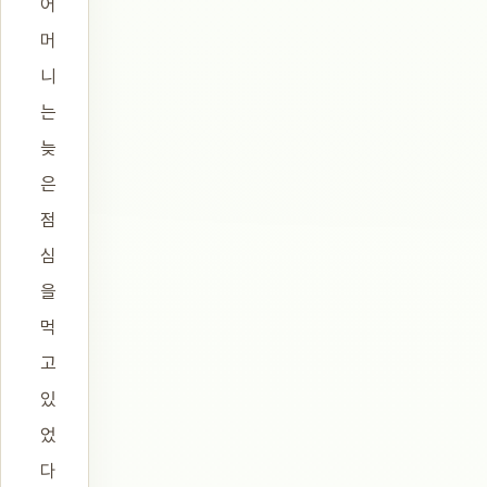
어
머
니
는
늦
은
점
심
을
먹
고
있
었
다