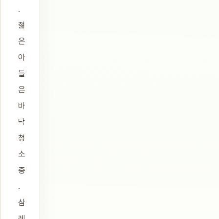
.
젊
은
아
들
은
바
닥
청
소
중
.
삼
례