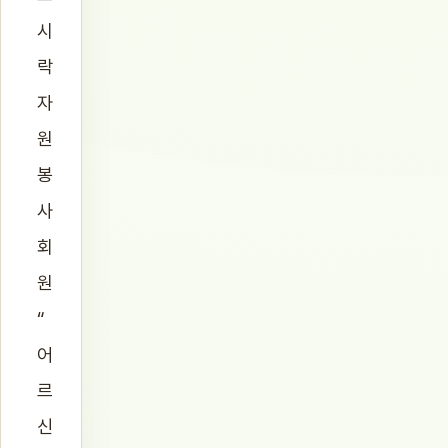
시
락
자
원
봉
사
회
원
“
어
르
신