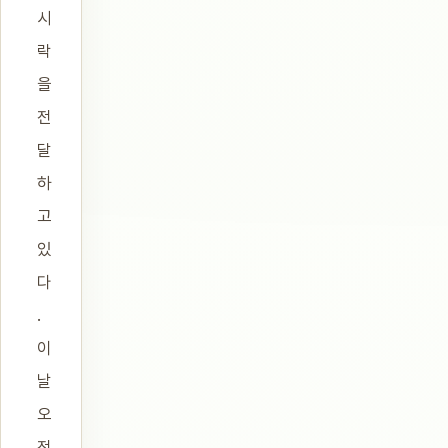
시
락
을
전
달
하
고
있
다
.
이
날
오
전