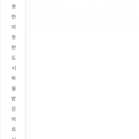
못
한
따
뜻
한
도
시
락
을
받
은
어
르