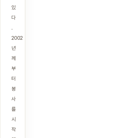
있
다
.
2002
년
께
부
터
봉
사
를
시
작