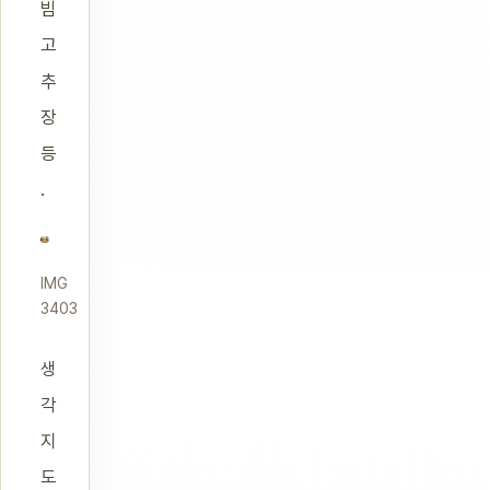
빔
고
추
장
등
.
IMG
3403
생
각
지
도