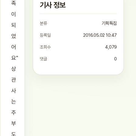
족
기사 정보
이
분류
기획특집
되
등록일
2016.05.02 10:47
었
어
조회수
4,079
요"
댓글
0
상
관
사
는
주
부
도