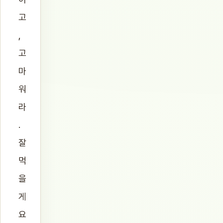
고
,
고
마
워
라
.
잘
먹
을
게
요