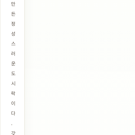
만
든
정
성
스
러
운
도
시
락
이
다
.
갓