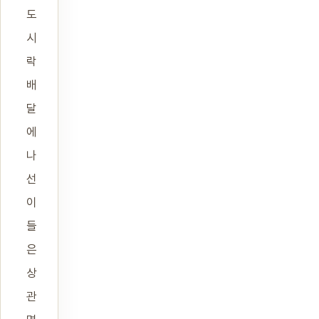
도
시
락
배
달
에
나
선
이
들
은
상
관