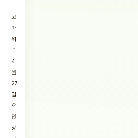
.
고
마
워
.”
4
월
27
일
오
전
상