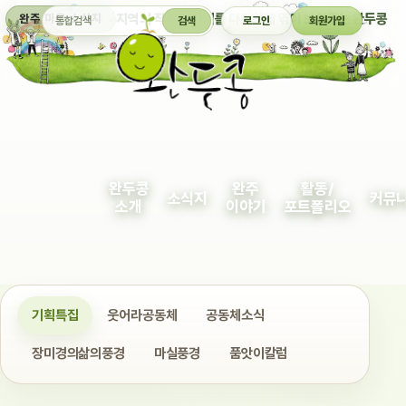
통합검색
지역의 작은 이야기를 다정하게 엮어 보여주는 완두콩
완주 마을 소식지
검색
로그인
회원가입
완두콩
완주
활동/
소식지
커뮤
소개
이야기
포트폴리오
기획특집
웃어라공동체
공동체소식
장미경의삶의풍경
마실풍경
품앗이칼럼