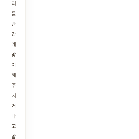
리
를
반
갑
게
맞
이
해
주
시
거
나
고
맙