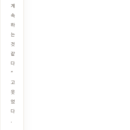
계
속
하
는
것
같
다
”
고
웃
었
다
.