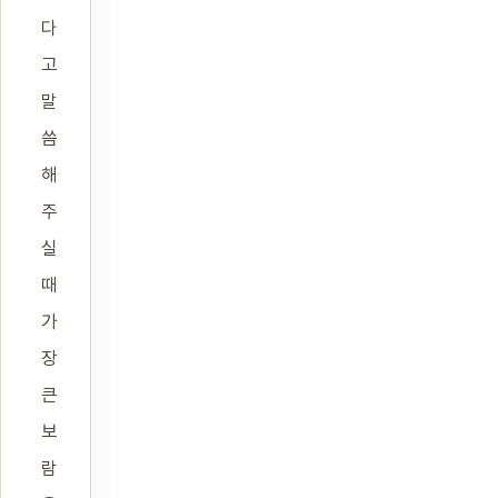
다
고
말
씀
해
주
실
때
가
장
큰
보
람