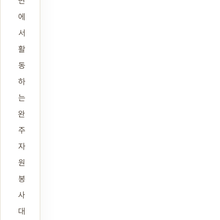
면
에
서
활
동
하
는
완
주
자
원
봉
사
대