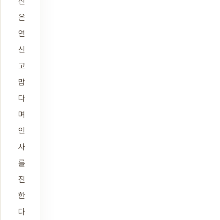
신
은
연
신
고
맙
다
며
인
사
를
전
한
다