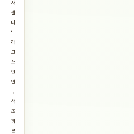
사
센
터
’
라
고
쓰
인
연
두
색
조
끼
를