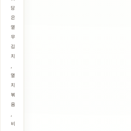
담
은
열
무
김
치
,
멸
치
볶
음
,
비