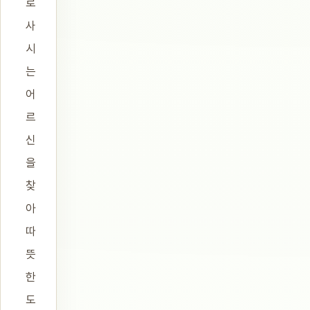
로
사
시
는
어
르
신
을
찾
아
따
뜻
한
도