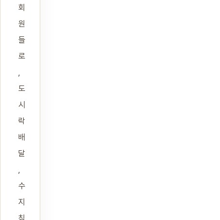
회
원
들
로
,
도
시
락
배
달
,
수
지
침