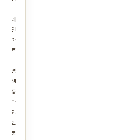
,
네
일
아
트
,
염
색
등
다
양
한
분