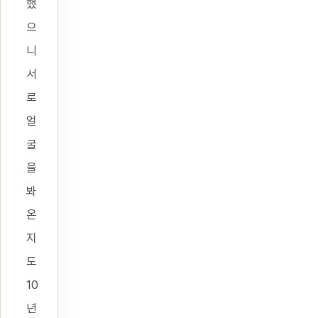
했
으
니
서
로
얼
굴
을
봐
온
지
도
10
년