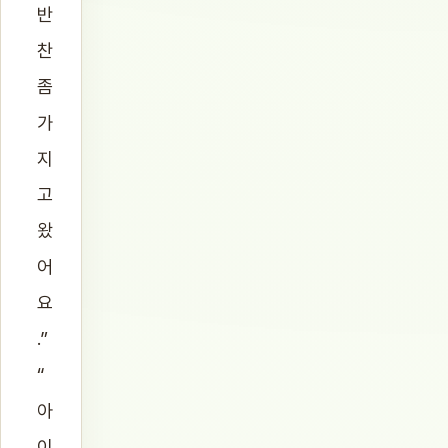
반
찬
좀
가
지
고
왔
어
요
.”
“
아
이