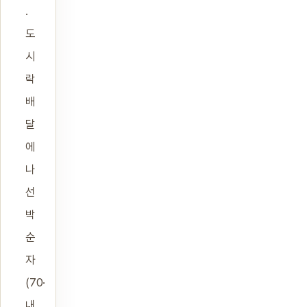
.
도
시
락
배
달
에
나
선
박
순
자
(70·
내