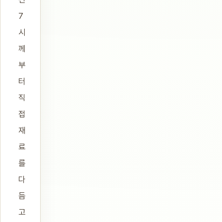
7
시
께
부
터
직
접
재
료
를
다
듬
고