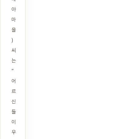
아
마
을
)
씨
는
“
어
르
신
들
이
우