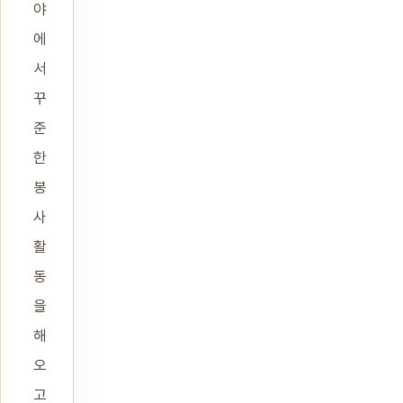
야
에
서
꾸
준
한
봉
사
활
동
을
해
오
고