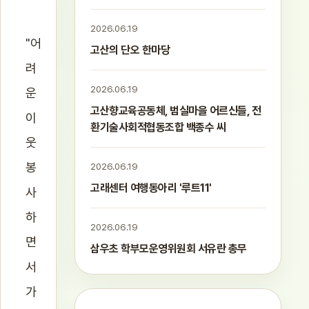
2026.06.19
"어
고산의 단오 한마당
려
2026.06.19
운
고산향교육공동체, 범실마을 어르신들, 전
이
환기술사회적협동조합 백종수 씨
웃
봉
2026.06.19
고래센터 여행동아리 '루트11'
사
하
2026.06.19
면
삼우초 학부모운영위원회 서유란 총무
서
가