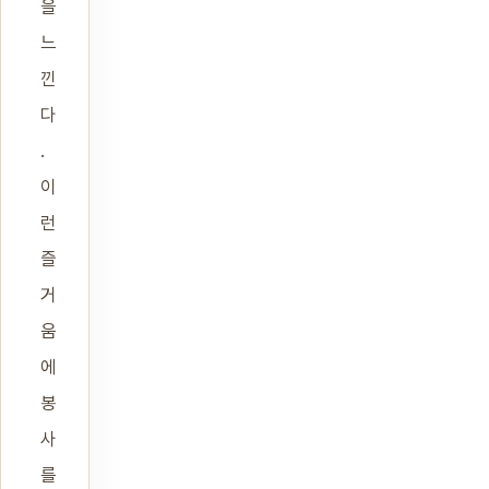
을
느
낀
다
.
이
런
즐
거
움
에
봉
사
를