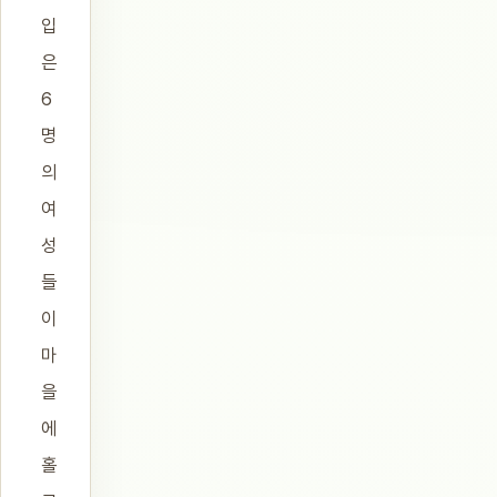
입
은
6
명
의
여
성
들
이
마
을
에
홀