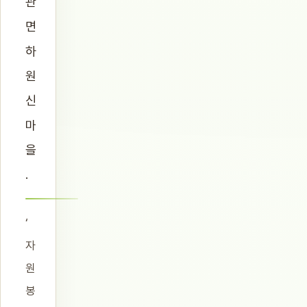
관
면
하
원
신
마
을
.
‘
자
원
봉