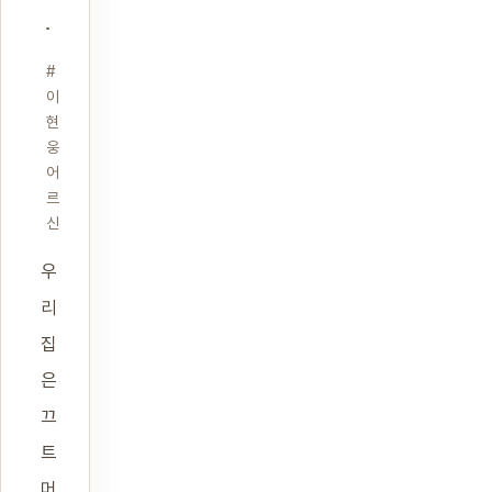
#
이
현
웅
어
르
신
우
리
집
은
끄
트
머