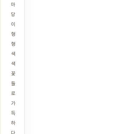
마
당
이
형
형
색
색
꽃
들
로
가
득
하
다.