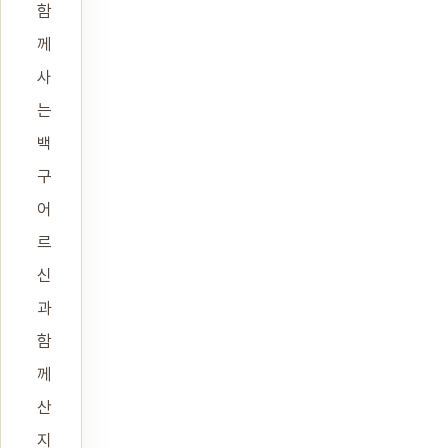
함
께
사
는
백
구
어
르
신
과
함
께
산
지