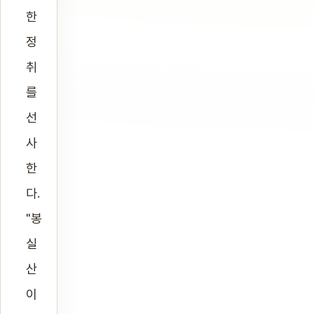
한
정
취
를
선
사
한
다.
"봉
실
산
이