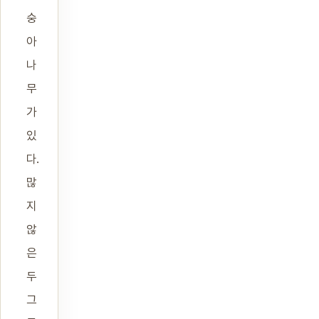
숭
아
나
무
가
있
다.
많
지
않
은
두
그