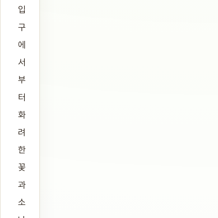
입
구
에
서
부
터
화
려
한
꽃
과
소