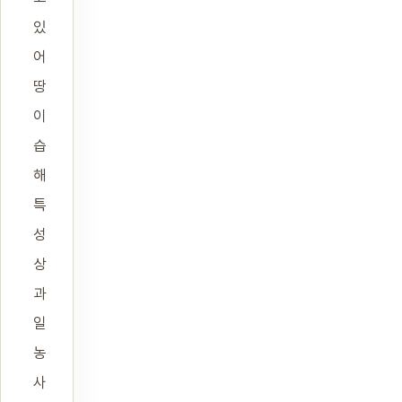
있
어
땅
이
습
해
특
성
상
과
일
농
사