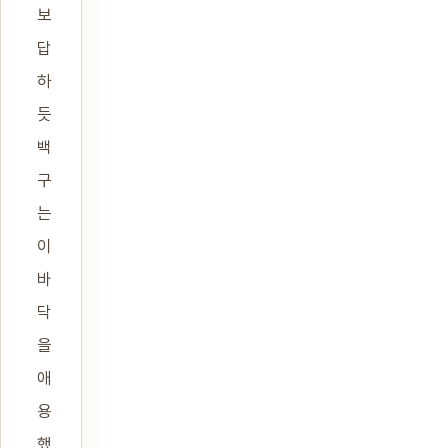
보
답
하
듯
백
구
는
이
바
닥
을
애
용
했