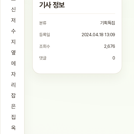
기사 정보
신
저
분류
기획특집
수
등록일
2024.04.18 13:09
지
조회수
2,676
옆
댓글
0
에
자
리
잡
은
집
옥