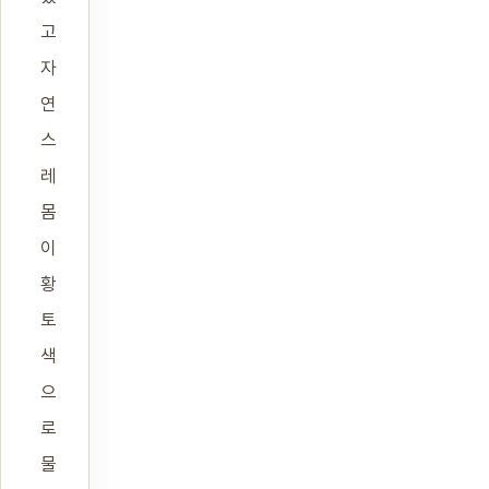
고
자
연
스
레
몸
이
황
토
색
으
로
물