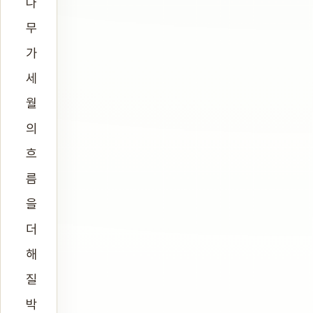
나
무
가
세
월
의
흐
름
을
더
해
질
박