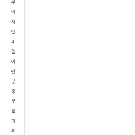
루
이
지
만
4
월
이
면
분
홍
꽃
을
피
워