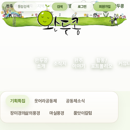
통합검색
지역의 작은 이야기를 다정하게 엮어 보여주는 완두콩
완주 마을 소식지
검색
로그인
회원가입
완두콩
완주
활동/
소식지
커뮤
소개
이야기
포트폴리오
기획특집
웃어라공동체
공동체소식
장미경의삶의풍경
마실풍경
품앗이칼럼