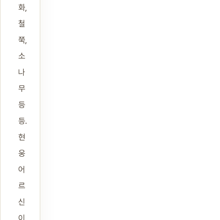
화,
철
쭉,
소
나
무
등
등.
현
웅
어
르
신
이