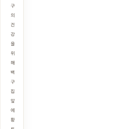
구
의
건
강
을
위
해
백
구
집
앞
에
황