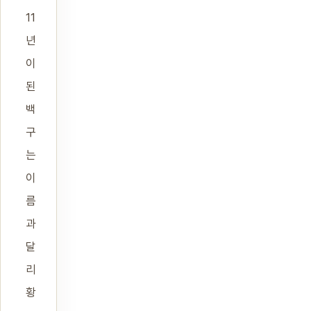
11
년
이
된
백
구
는
이
름
과
달
리
황