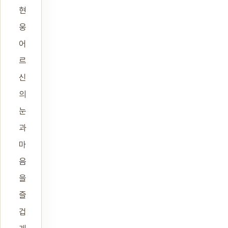
현
웅
어
르
신
의
눈
과
마
음
을
즐
겁