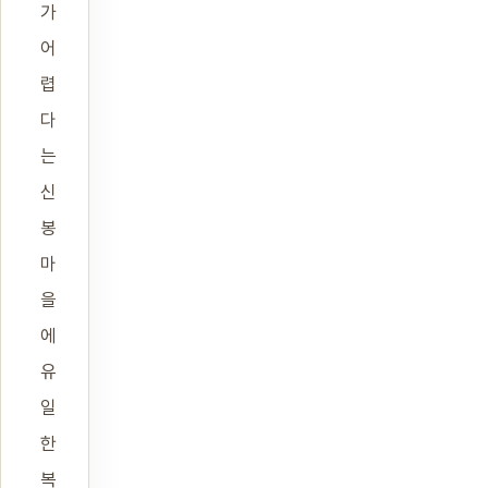
가
어
렵
다
는
신
봉
마
을
에
유
일
한
복