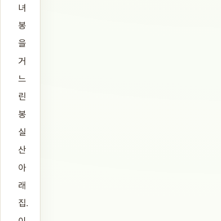
녀
봉
을
거
느
린
봉
실
산
아
래
집.
이