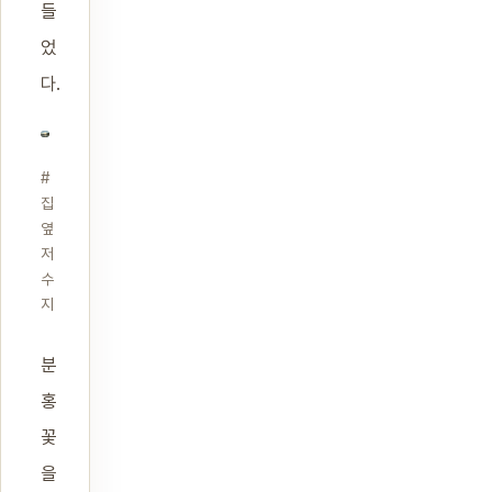
들
었
다.
#
집
옆
저
수
지
분
홍
꽃
을