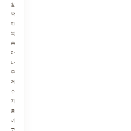
활
짝
핀
복
숭
아
나
무
저
수
지
를
끼
고