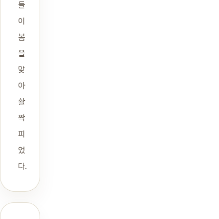
들
이
봄
을
맞
아
활
짝
피
었
다.