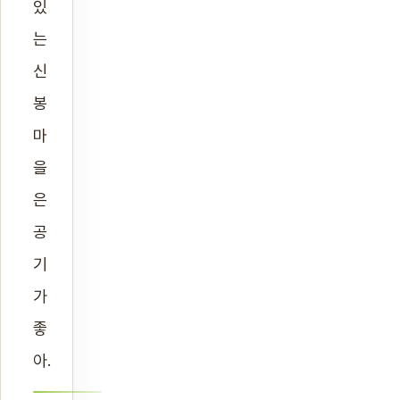
있
는
신
봉
마
을
은
공
기
가
좋
아.