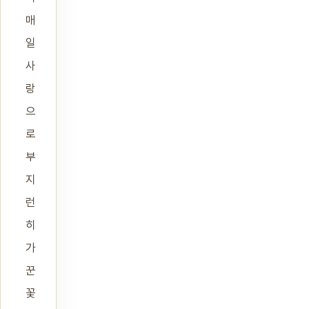
매
일
사
랑
으
로
부
지
런
히
가
꾼
꽃