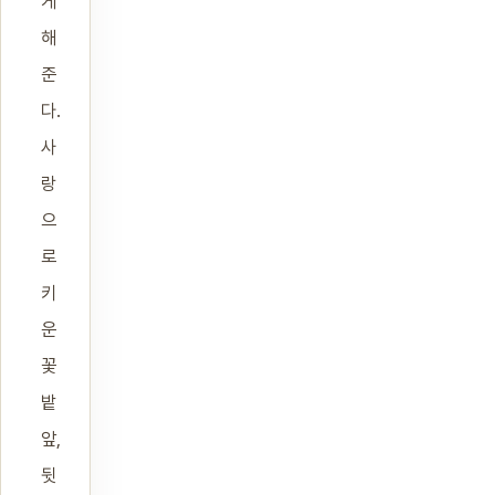
게
해
준
다.
사
랑
으
로
키
운
꽃
밭
앞,
뒷