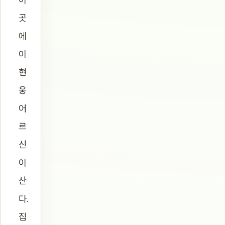
곳
에
이
현
웅
어
르
신
이
산
다.
집