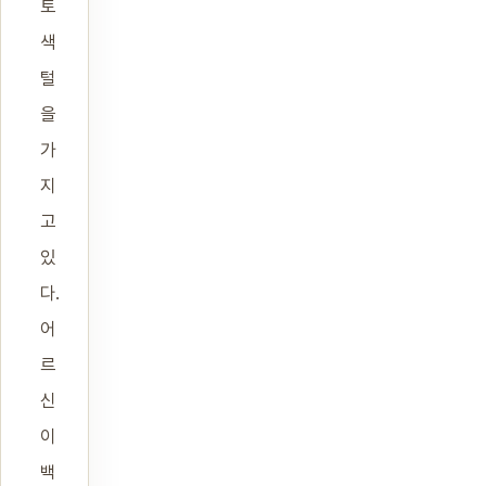
토
색
털
을
가
지
고
있
다.
어
르
신
이
백