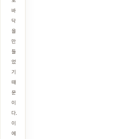
토
바
닥
을
만
들
었
기
때
문
이
다.
이
에