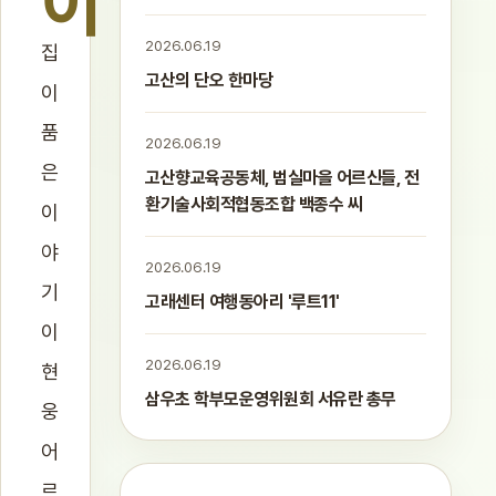
이
2026.06.19
집
고산의 단오 한마당
이
품
2026.06.19
은
고산향교육공동체, 범실마을 어르신들, 전
환기술사회적협동조합 백종수 씨
이
야
2026.06.19
기
고래센터 여행동아리 '루트11'
이
2026.06.19
현
삼우초 학부모운영위원회 서유란 총무
웅
어
르