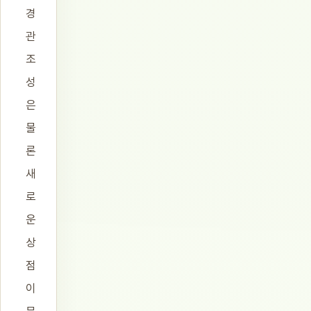
경
관
조
성
은
물
론
새
로
운
상
점
이