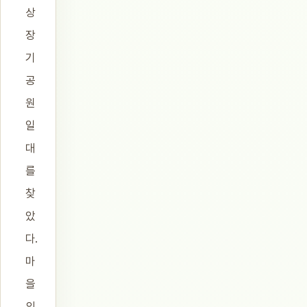
상
장
기
공
원
일
대
를
찾
았
다.
마
을
의