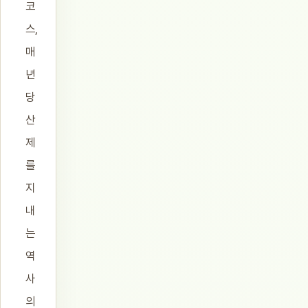
코
스,
매
년
당
산
제
를
지
내
는
역
사
의