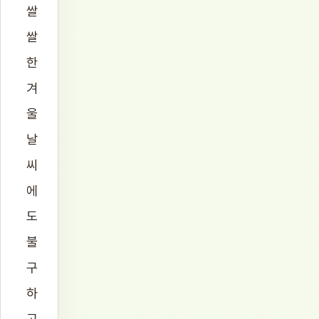
쌀
쌀
한
겨
울
날
씨
에
도
불
구
하
고