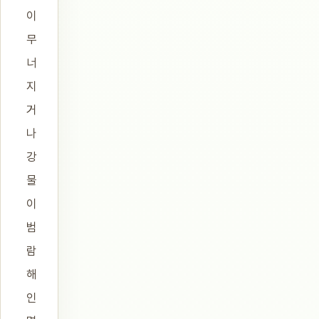
이
무
너
지
거
나
강
물
이
범
람
해
인