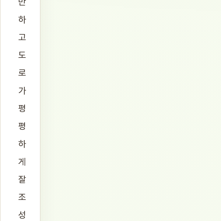
만
하
고
도
로
가
평
평
하
게
잘
조
성