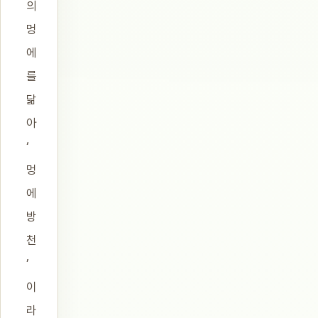
의
멍
에
를
닮
아
‘
멍
에
방
천
’
이
라