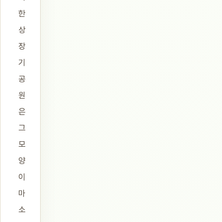
한
상
장
기
공
원
은
그
모
양
이
마
소