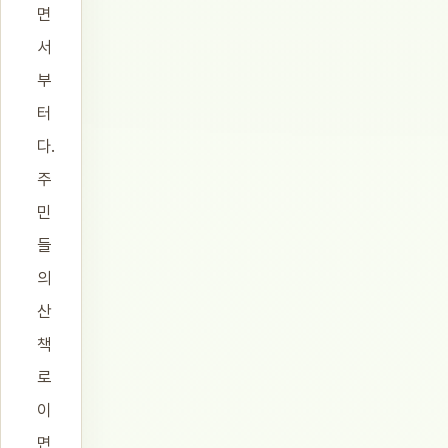
면
서
부
터
다.
주
민
들
의
산
책
로
이
면