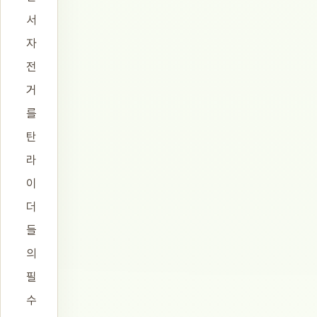
서
자
전
거
를
탄
라
이
더
들
의
필
수