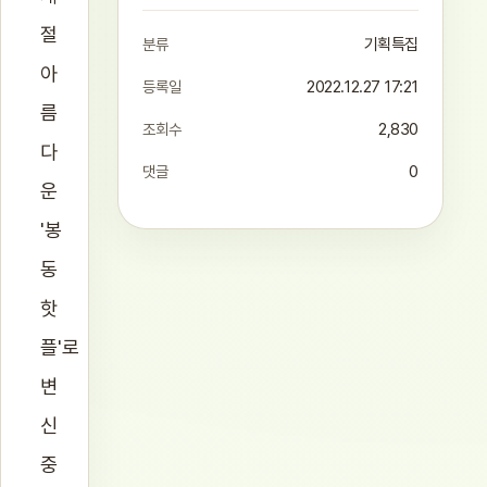
절
분류
기획특집
아
등록일
2022.12.27 17:21
름
조회수
2,830
다
댓글
0
운
'봉
동
핫
플'로
변
신
중