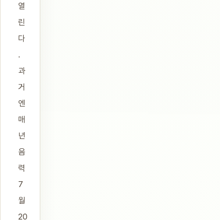
열
린
다
.
과
거
엔
매
년
음
력
7
월
20