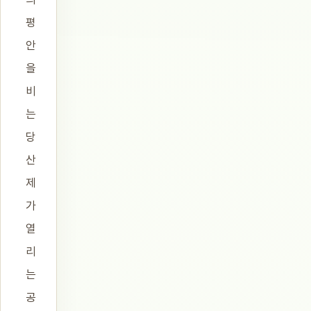
평
안
을
비
는
당
산
제
가
열
리
는
공