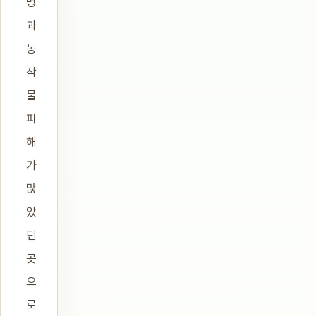
명
과
농
작
물
피
해
가
많
았
던
곳
으
로