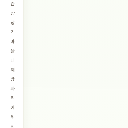
간
상
장
기
마
을
내
제
방
자
리
에
위
치