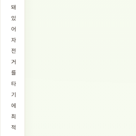
돼
있
어
자
전
거
를
타
기
에
최
적