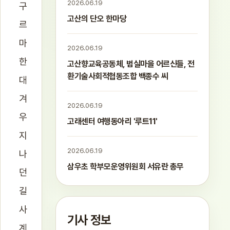
2026.06.19
구
고산의 단오 한마당
르
마
2026.06.19
한
고산향교육공동체, 범실마을 어르신들, 전
환기술사회적협동조합 백종수 씨
대
겨
2026.06.19
우
고래센터 여행동아리 '루트11'
지
2026.06.19
나
삼우초 학부모운영위원회 서유란 총무
던
길
사
기사 정보
계