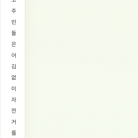
주
민
들
은
어
김
없
이
자
전
거
를