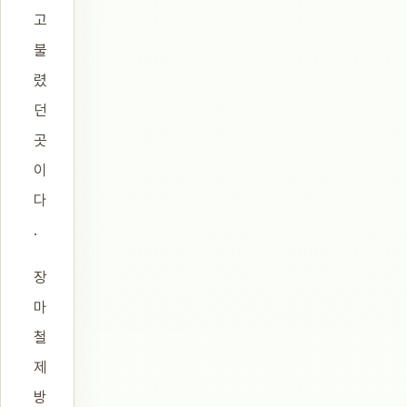
고
불
렸
던
곳
이
다
.
장
마
철
제
방