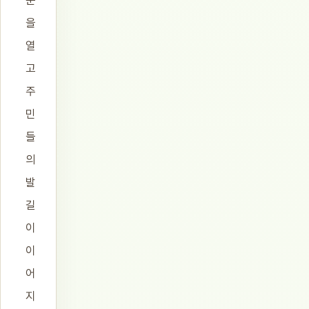
문
을
열
고
주
민
들
의
발
길
이
이
어
지