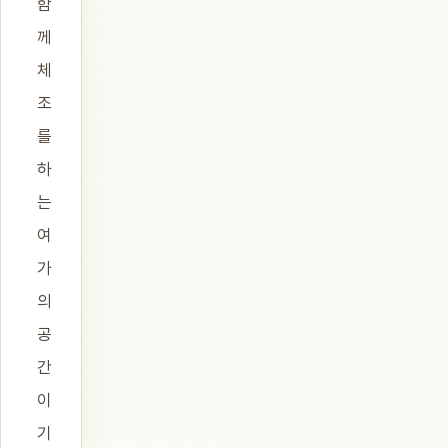
함
께
체
조
를
하
는
여
가
의
공
간
이
기