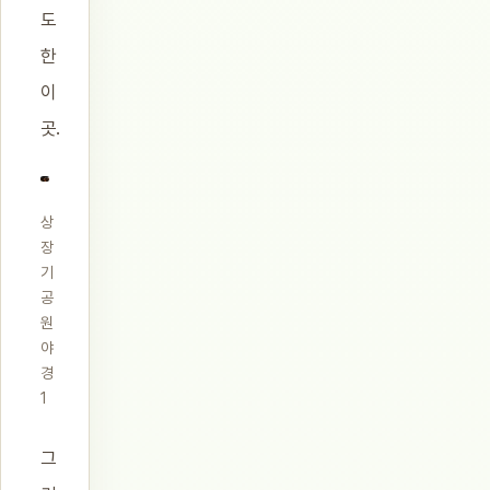
도
한
이
곳.
상
장
기
공
원
야
경
1
그