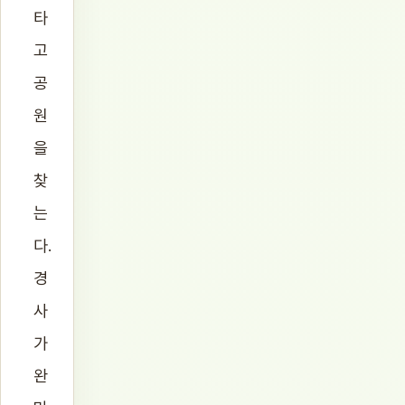
타
고
공
원
을
찾
는
다.
경
사
가
완