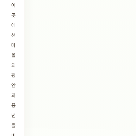
이
곳
에
선
마
을
의
평
안
과
풍
년
을
비