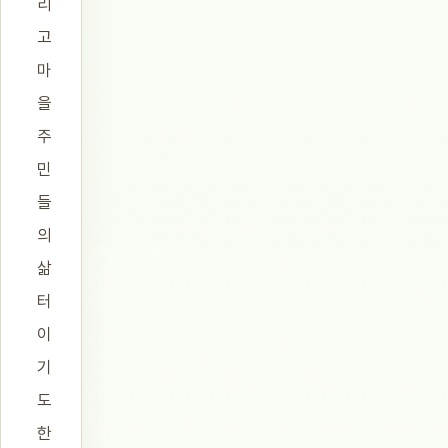
리
고
마
을
주
민
들
의
삶
터
이
기
도
한