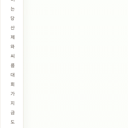
는
당
산
제
와
씨
름
대
회
가
지
금
도