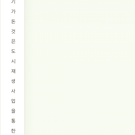
기
가
돈
것
은
도
시
재
생
사
업
을
통
한