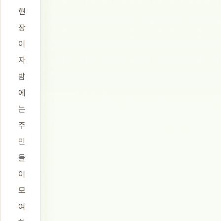
현
장
이
자
밤
에
는
주
민
들
이
모
여