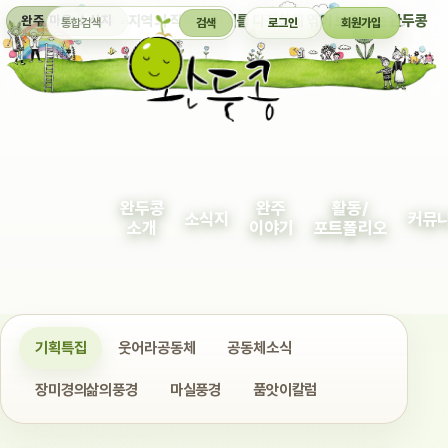
통합검색
지역의 작은 이야기를 다정하게 엮어 보여주는 완두콩
완주 마을 소식지
검색
로그인
회원가입
완두콩
완주
활동/
소식지
커뮤
소개
이야기
포트폴리오
기획특집
웃어라공동체
공동체소식
장미경의삶의풍경
마실풍경
품앗이칼럼