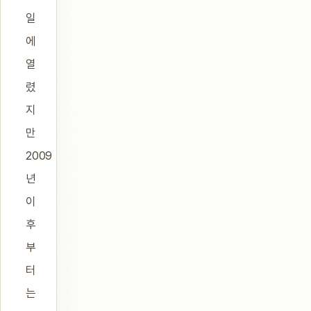
일
에
열
렸
지
만
2009
년
이
후
부
터
는