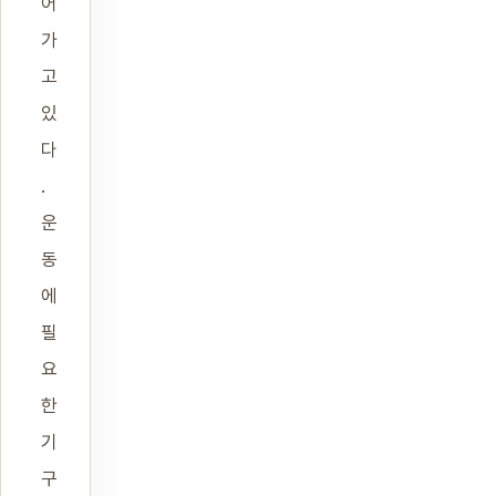
어
가
고
있
다
.
운
동
에
필
요
한
기
구