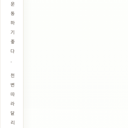
운
동
하
기
좋
다
.
천
변
따
라
달
리