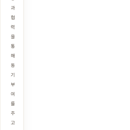
과
협
력
을
통
해
동
기
부
여
를
주
고