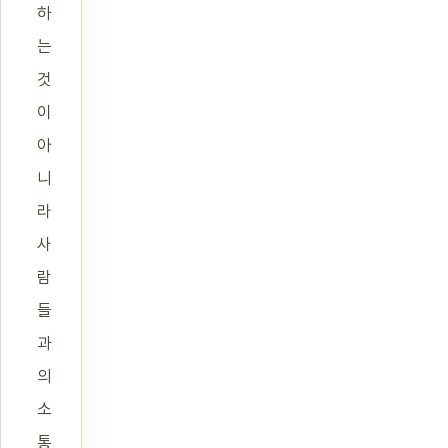
하
는
것
이
아
니
라
사
람
들
과
의
소
통