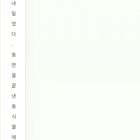
내
밀
었
다
.
동
면
을
끝
낸
동
식
물
에