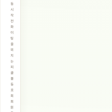
동
시
작
전
화
이
팅
을
외
치
는
피
클
볼
동
호
회
회
원