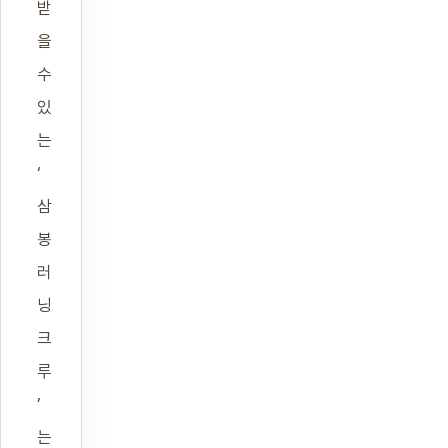
받
을
수
있
는
‘
삼
봉
러
닝
크
루
’
는