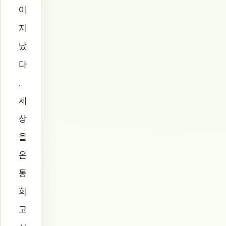
이
지
났
다
.
세
상
을
온
통
희
고