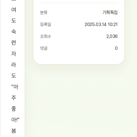
여
분류
기획특집
도
등록일
2025.03.14 10:21
숙
조회수
2,036
련
댓글
0
자
라
도
"아
주
좋
아!"
봄