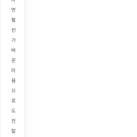
면
훨
씬
가
벼
운
마
음
으
로
도
전
할