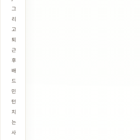
그
리
고
퇴
근
후
배
드
민
턴
치
는
사