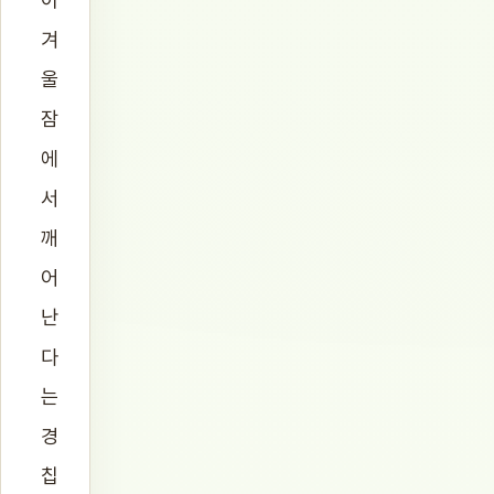
겨
울
잠
에
서
깨
어
난
다
는
경
칩