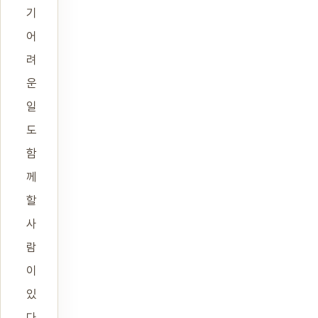
기
어
려
운
일
도
함
께
할
사
람
이
있
다