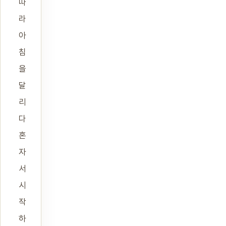
따
라
아
침
을
달
리
다
혼
자
서
시
작
하