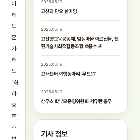
2026.06.19
이
고산의 단오 한마당
해
도
2026.06.19
혼
고산향교육공동체, 범실마을 어르신들, 전
환기술사회적협동조합 백종수 씨
자
해
2026.06.19
도
고래센터 여행동아리 '루트11'
"하
2026.06.19
하
삼우초 학부모운영위원회 서유란 총무
호
호"
초
기사 정보
보