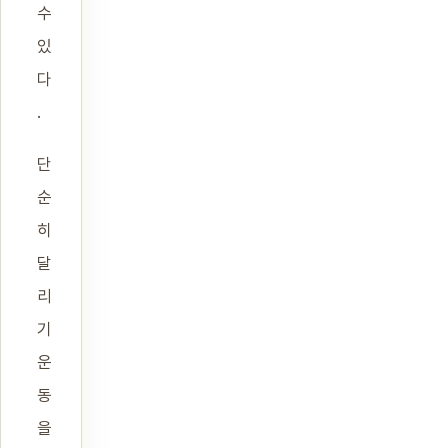
수
있
다
.
단
순
히
달
리
기
운
동
을