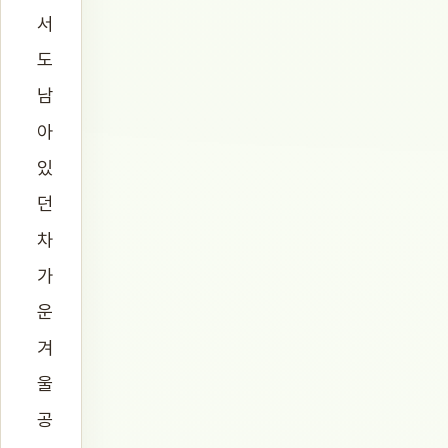
서
도
남
아
있
던
차
가
운
겨
울
공