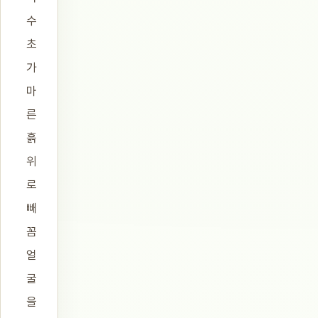
수
초
가
마
른
흙
위
로
빼
꼼
얼
굴
을