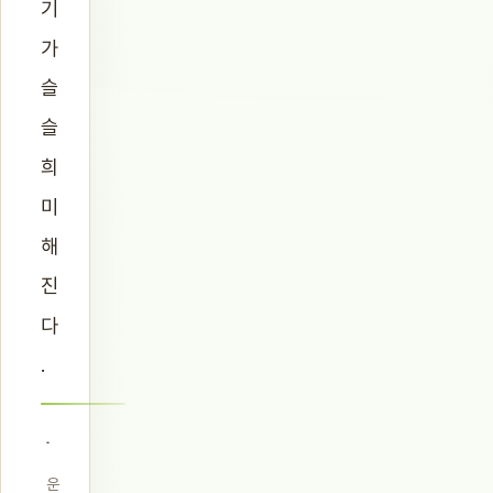
기
가
슬
슬
희
미
해
진
다
.
운