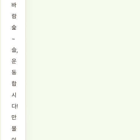
바
람
슱
~
슬,
운
동
합
시
다!
만
물
이