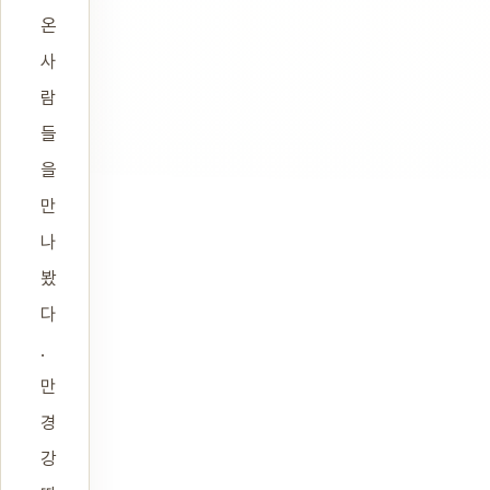
온
사
람
들
을
만
나
봤
다
.
만
경
강