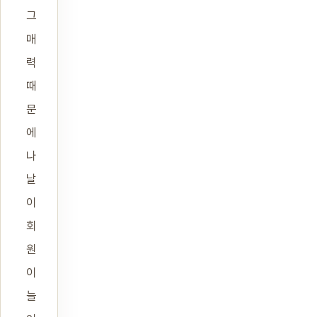
그
매
력
때
문
에
나
날
이
회
원
이
늘