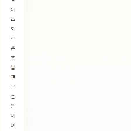
볕
이
조
화
로
운
초
봄
엔
구
슬
땀
내
며