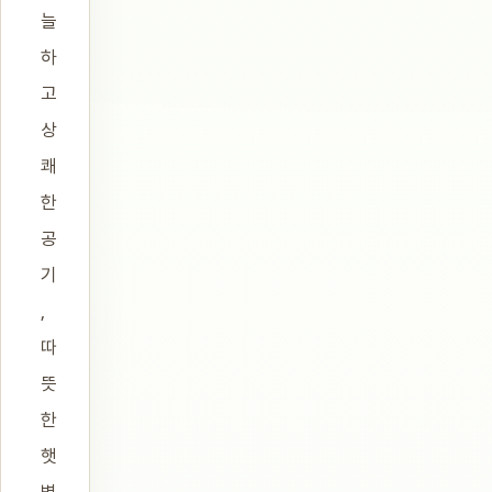
늘
하
고
상
쾌
한
공
기
,
따
뜻
한
햇