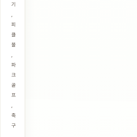
기
,
피
클
볼
,
파
크
골
프
,
축
구
,