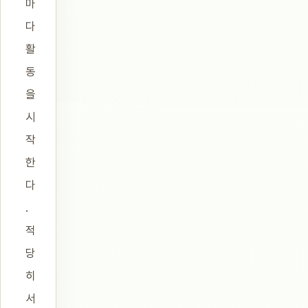
마
다
활
동
을
시
작
한
다
.
적
당
히
서