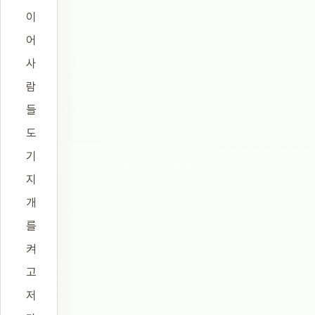
이
어
사
람
들
도
기
지
개
를
켜
고
저