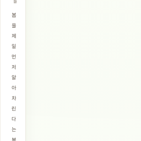
들
봄
을
제
일
먼
저
알
아
차
린
다
는
복