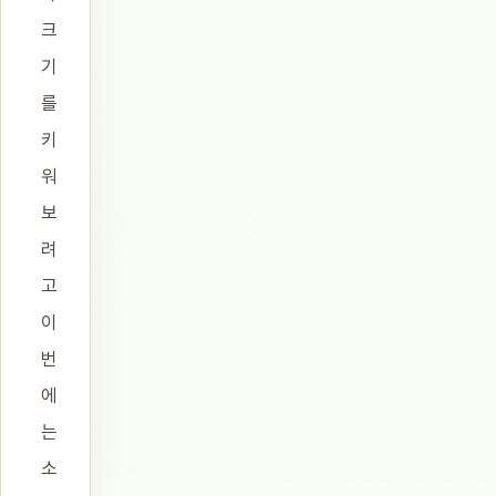
크
기
를
키
워
보
려
고
이
번
에
는
소