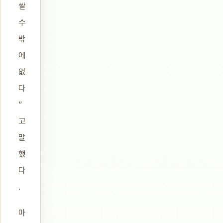
쌀
수
밖
에
없
다
”
고
말
했
다
.
마