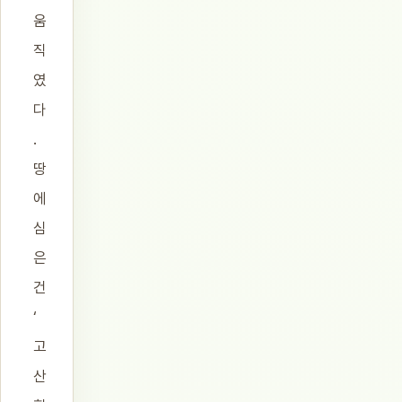
움
직
였
다
.
땅
에
심
은
건
‘
고
산