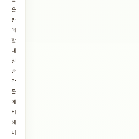
을
판
매
할
때
일
반
작
물
에
비
해
비