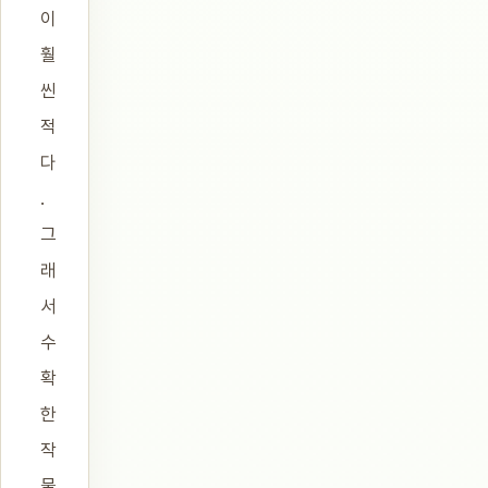
이
훨
씬
적
다
.
그
래
서
수
확
한
작
물