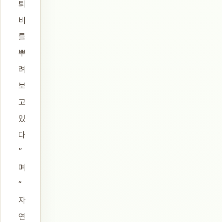
퇴
비
를
뿌
려
보
고
있
다
”
며
“
자
연