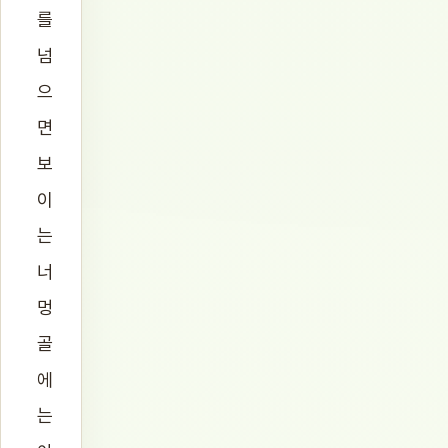
를
넘
으
면
보
이
는
너
멍
골
에
는