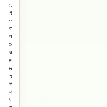
농
법
으
로
할
때
일
반
농
법
보
다
노