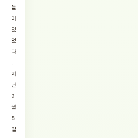
들
이
있
었
다
.
지
난
2
월
8
일