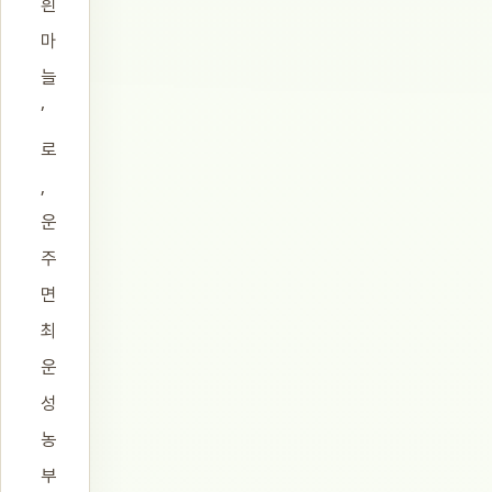
흰
마
늘
’
로
,
운
주
면
최
운
성
농
부