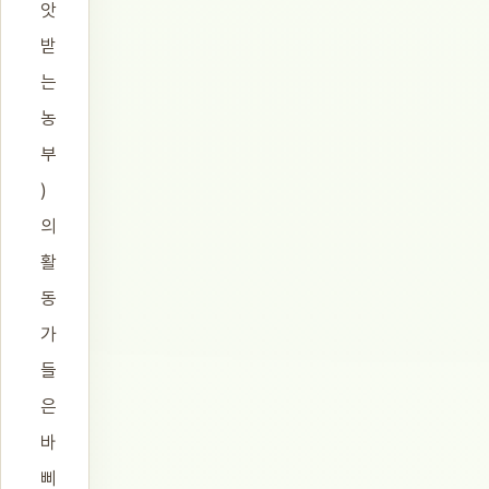
앗
받
는
농
부
)
의
활
동
가
들
은
바
삐