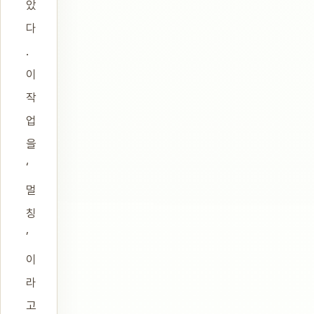
았
다
.
이
작
업
을
‘
멀
칭
’
이
라
고