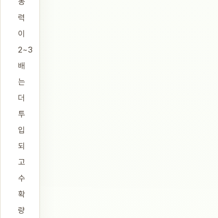
동
력
이
2~3
배
는
더
투
입
되
고
수
확
량