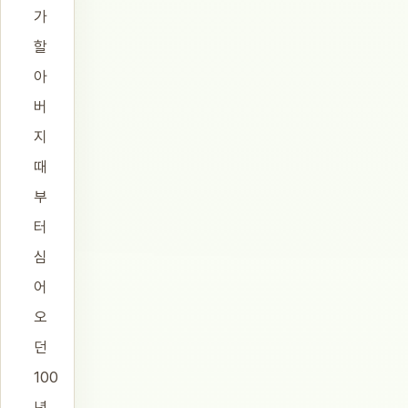
가
할
아
버
지
때
부
터
심
어
오
던
100
년