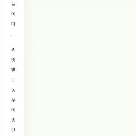
늘
이
다
.
씨
앗
받
는
농
부
이
종
란