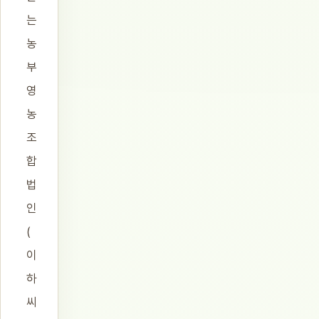
는
농
부
영
농
조
합
법
인
(
이
하
씨