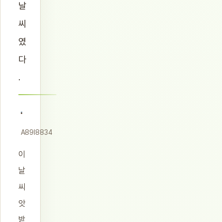
날
씨
였
다
.
A89I8834
이
날
씨
앗
받