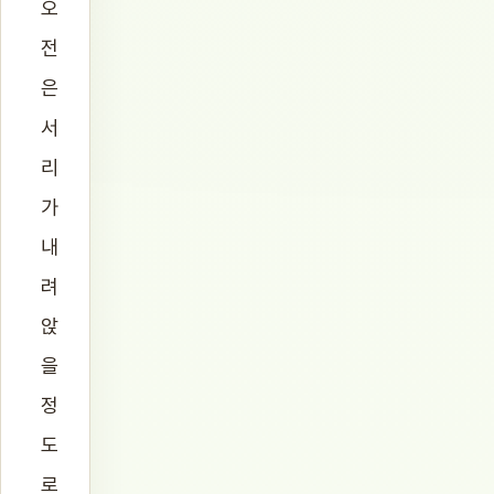
오
전
은
서
리
가
내
려
앉
을
정
도
로