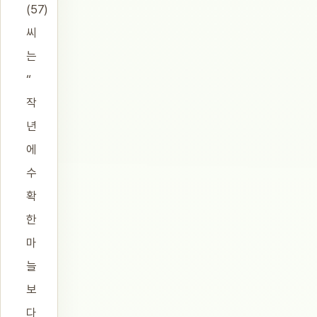
(57)
씨
는
“
작
년
에
수
확
한
마
늘
보
다