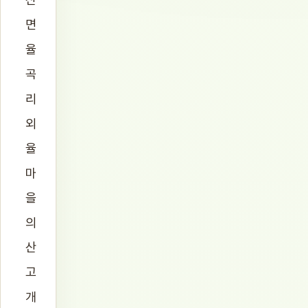
면
율
곡
리
외
율
마
을
의
산
고
개