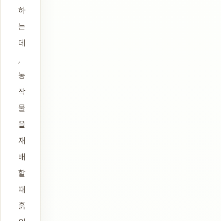
하
는
데
,
농
작
물
을
재
배
할
때
흙