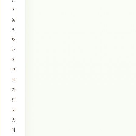
이
상
의
재
배
이
력
을
가
진
토
종
마