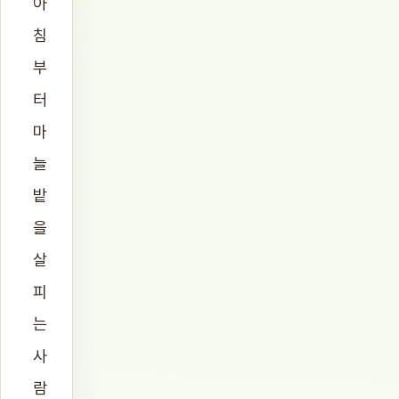
아
침
부
터
마
늘
밭
을
살
피
는
사
람