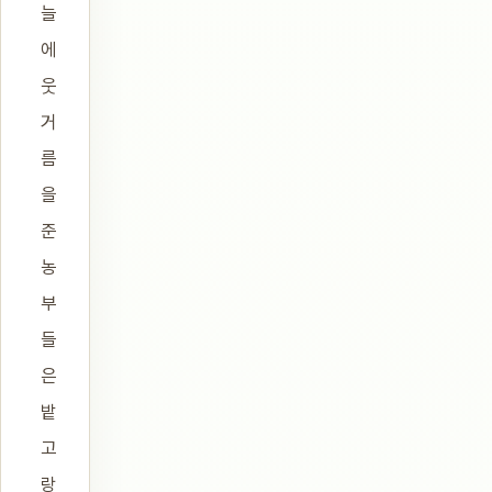
늘
에
웃
거
름
을
준
농
부
들
은
밭
고
랑