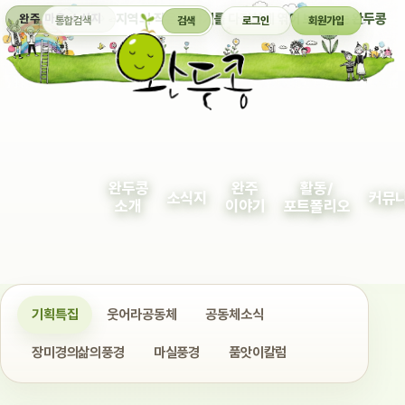
통합검색
지역의 작은 이야기를 다정하게 엮어 보여주는 완두콩
완주 마을 소식지
검색
로그인
회원가입
완두콩
완주
활동/
소식지
커뮤
소개
이야기
포트폴리오
기획특집
웃어라공동체
공동체소식
장미경의삶의풍경
마실풍경
품앗이칼럼