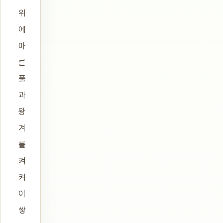
위
에
마
른
풀
과
왕
겨
를
켜
켜
이
쌓