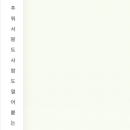
추
워
서
땅
도
사
람
도
얼
어
붙
는