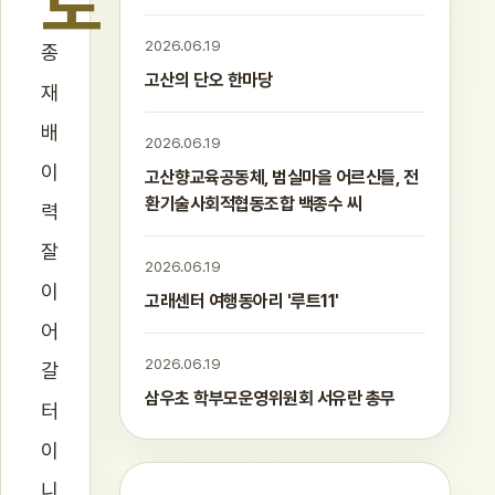
토
2026.06.19
종
고산의 단오 한마당
재
배
2026.06.19
이
고산향교육공동체, 범실마을 어르신들, 전
환기술사회적협동조합 백종수 씨
력
잘
2026.06.19
이
고래센터 여행동아리 '루트11'
어
2026.06.19
갈
삼우초 학부모운영위원회 서유란 총무
터
이
니