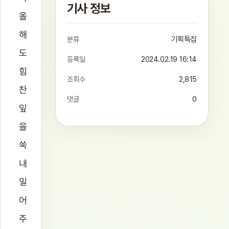
기사 정보
올
해
분류
기획특집
도
등록일
2024.02.19 16:14
힘
조회수
2,815
찬
댓글
0
잎
을
쑥
내
밀
어
주