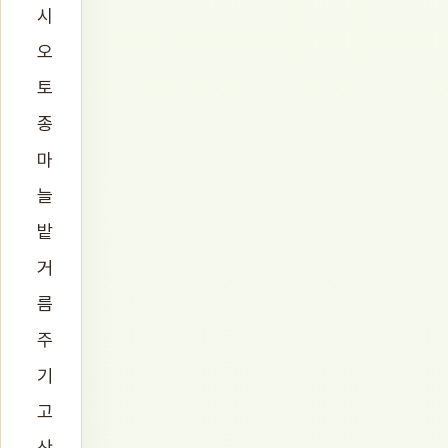
시
오
토
종
마
늘
밭
거
름
주
기
고
산