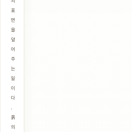
의
표
면
을
덮
어
주
는
일
이
다
.
흙
의