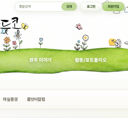
통합검색
검색
로그인
회원가입
완주 이야기
활동/포트폴리오
마실풍경
품앗이칼럼