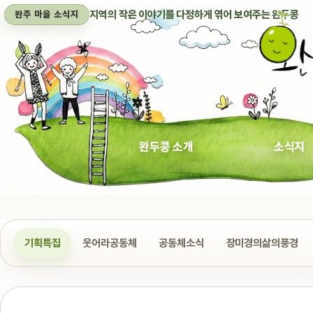
지역의 작은 이야기를 다정하게 엮어 보여주는 완두콩
완주 마을 소식지
완두콩 소개
소식지
기획특집
웃어라공동체
공동체소식
장미경의삶의풍경