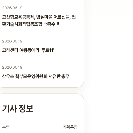
2026.06.19
고산향교육공동체, 범실마을 어르신들, 전
환기술사회적협동조합 백종수 씨
2026.06.19
고래센터 여행동아리 '루트11'
2026.06.19
삼우초 학부모운영위원회 서유란 총무
기사 정보
분류
기획특집