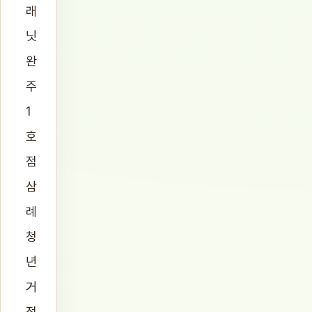
래
닛
완
주
1
호
점
삼
례
청
년
거
점