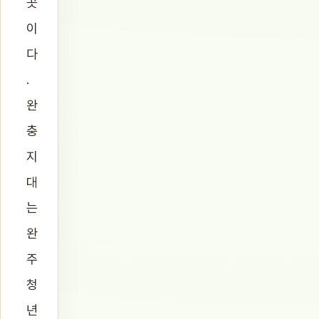
곳
이
다
.
완
충
지
대
는
완
주
청
년