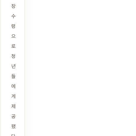
장
수
령
으
로
청
년
들
에
게
제
공
됐