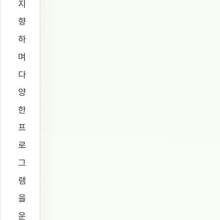
지
향
하
며
다
양
한
프
로
그
램
을
운