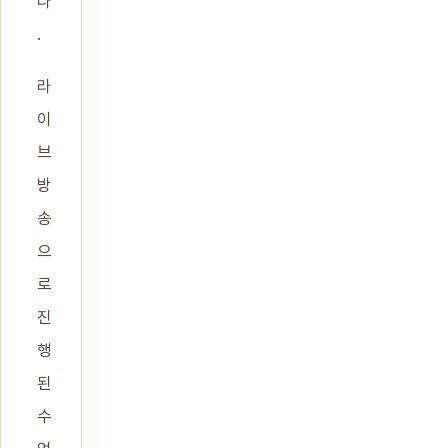
다
.
라
이
브
방
송
으
로
진
행
된
수