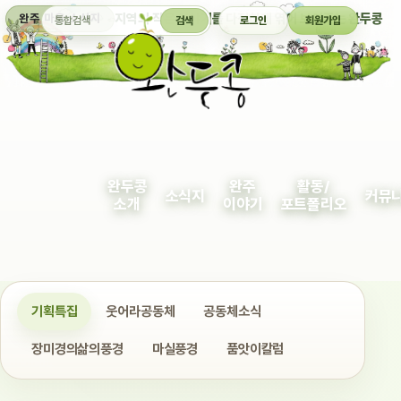
통합검색
지역의 작은 이야기를 다정하게 엮어 보여주는 완두콩
완주 마을 소식지
검색
로그인
회원가입
완두콩
완주
활동/
소식지
커뮤
소개
이야기
포트폴리오
기획특집
웃어라공동체
공동체소식
장미경의삶의풍경
마실풍경
품앗이칼럼