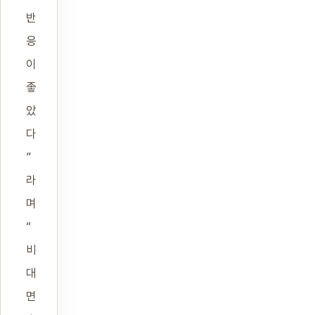
반
응
이
좋
았
다
”
라
며
“
비
대
면