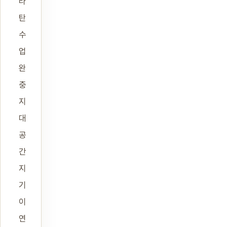
라
탄
수
업
완
충
지
대
공
간
지
기
이
연