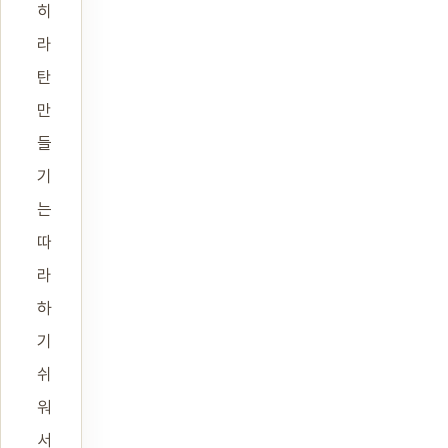
히
라
탄
만
들
기
는
따
라
하
기
쉬
워
서