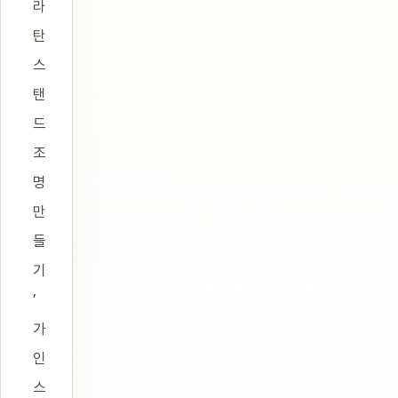
라
탄
스
탠
드
조
명
만
들
기
’
가
인
스