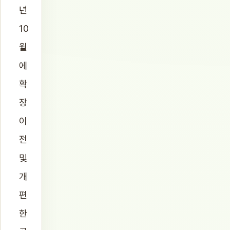
년
10
월
에
확
장
이
전
및
개
편
한