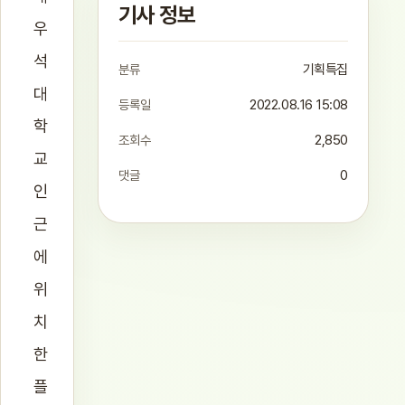
기사 정보
우
석
분류
기획특집
대
등록일
2022.08.16 15:08
학
조회수
2,850
교
댓글
0
인
근
에
위
치
한
플