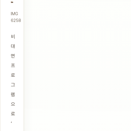
IMG
6258
비
대
면
프
로
그
램
으
로
‘