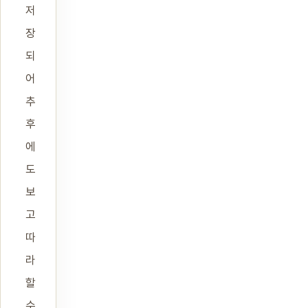
저
장
되
어
추
후
에
도
보
고
따
라
할
수