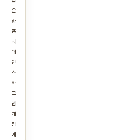
업
은
완
충
지
대
인
스
타
그
램
계
정
에