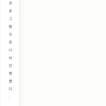
프
로
그
램
으
로
나
눠
진
행
했
다
.