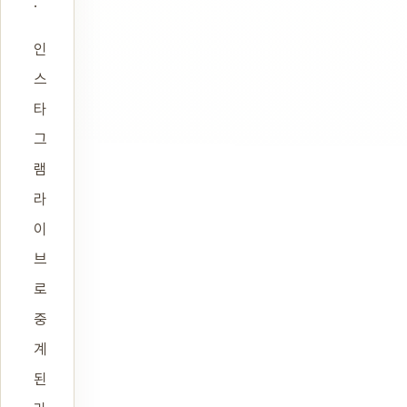
.
인
스
타
그
램
라
이
브
로
중
계
된