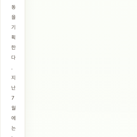
동
을
기
획
한
다
.
지
난
7
월
에
는