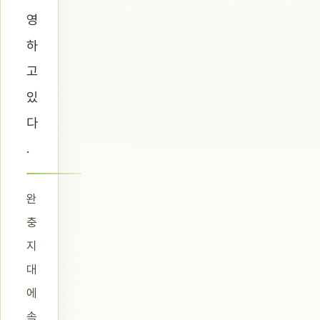
영
하
고
있
다
.
완
충
지
대
에
속