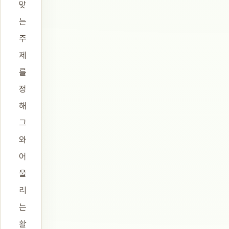
맞
는
주
제
를
정
해
그
와
어
울
리
는
활