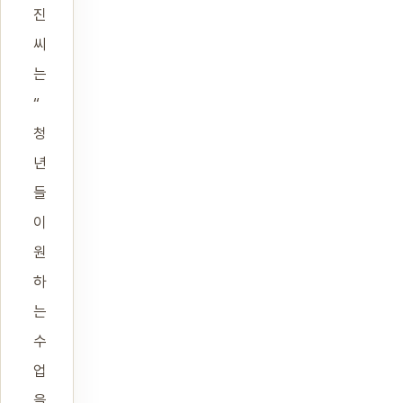
진
씨
는
“
청
년
들
이
원
하
는
수
업
을