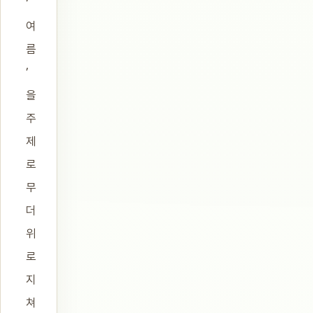
‘
여
름
’
을
주
제
로
무
더
위
로
지
쳐