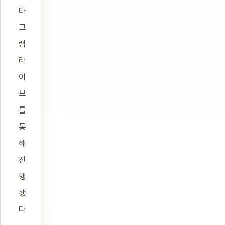
타
그
램
라
이
브
를
통
해
진
행
됐
다