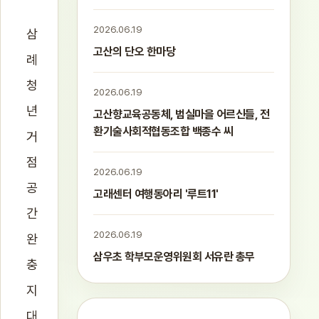
2026.06.19
삼
고산의 단오 한마당
례
청
2026.06.19
년
고산향교육공동체, 범실마을 어르신들, 전
환기술사회적협동조합 백종수 씨
거
점
2026.06.19
공
고래센터 여행동아리 '루트11'
간
2026.06.19
완
삼우초 학부모운영위원회 서유란 총무
충
지
대