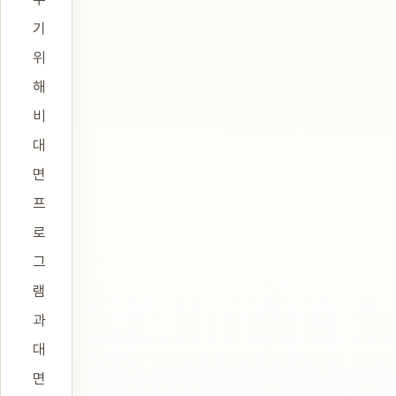
기
위
해
비
대
면
프
로
그
램
과
대
면