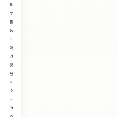
외
부
활
동
의
어
려
움
을
해
소
시
켜
주