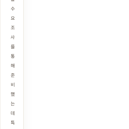
수
요
조
사
를
통
해
준
비
했
는
데
특