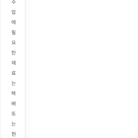
수
업
에
필
요
한
재
료
는
택
배
또
는
현