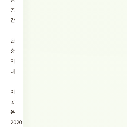
공
간
‘
완
충
지
대
’.
이
곳
은
2020