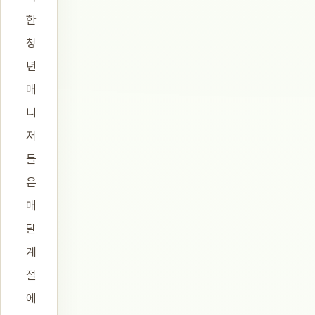
한
청
년
매
니
저
들
은
매
달
계
절
에