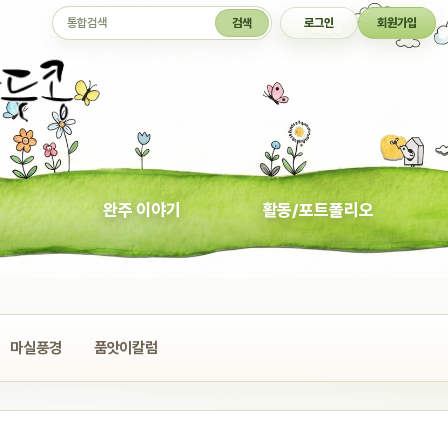
통합검색
검색
로그인
회원가입
완주 이야기
활동/포트폴리오
마실풍경
품앗이칼럼