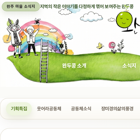
지역의 작은 이야기를 다정하게 엮어 보여주는 완두콩
완주 마을 소식지
완두콩 소개
소식지
기획특집
웃어라공동체
공동체소식
장미경의삶의풍경