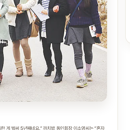
동한 게 벌써 5년째네요.” 까치밥 동인회장 이소영씨는 “혼자