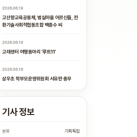
2026.06.19
고산향교육공동체, 범실마을 어르신들, 전
환기술사회적협동조합 백종수 씨
2026.06.19
고래센터 여행동아리 '루트11'
2026.06.19
삼우초 학부모운영위원회 서유란 총무
기사 정보
분류
기획특집