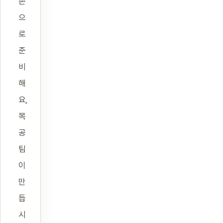
손
으
로
준
비
해
요,
목
공
팀
이
만
듭
시