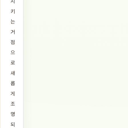
시
키
는
거
점
으
로
새
롭
게
조
명
되