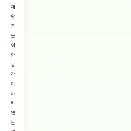
체
활
동
을
위
한
공
간
이
마
련
됐
는