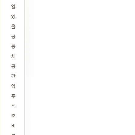
일
있
을
공
동
체
공
간
입
주
식
준
비