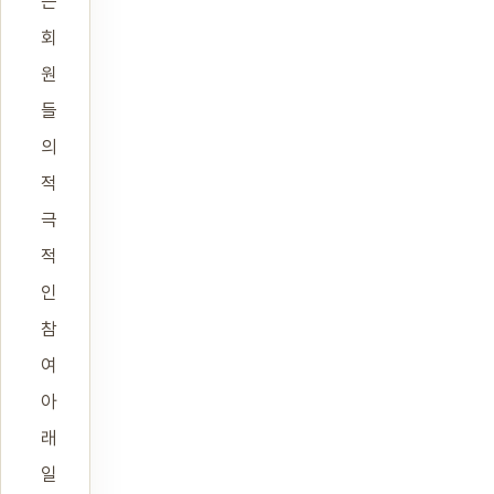
는
회
원
들
의
적
극
적
인
참
여
아
래
일