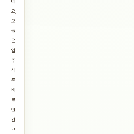
데
요,
오
늘
은
입
주
식
준
비
를
안
건
으