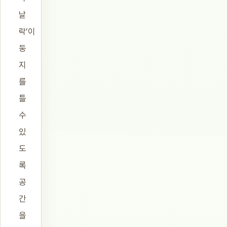
날
락’이
둥
지
를
틀
수
있
도
록
공
간
을