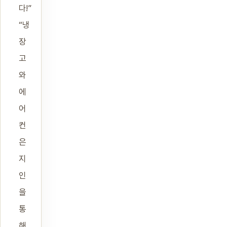
다!”
“냉
장
고
와
에
어
컨
은
지
인
을
통
해