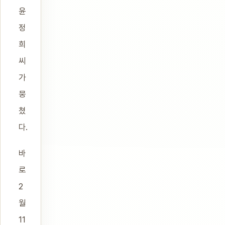
윤
정
희
씨
가
뭉
쳤
다.
바
로
2
월
11