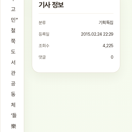
기사 정보
고
민”
분류
기획특집
철
등록일
2015.02.24 22:29
쭉
조회수
4,225
도
댓글
0
서
관
공
동
체
‘들
樂