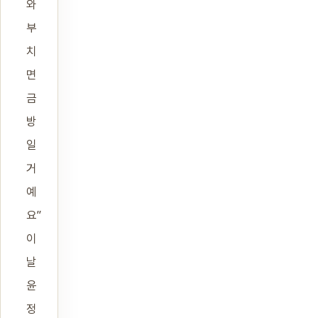
와
부
치
면
금
방
일
거
예
요”
이
날
윤
정