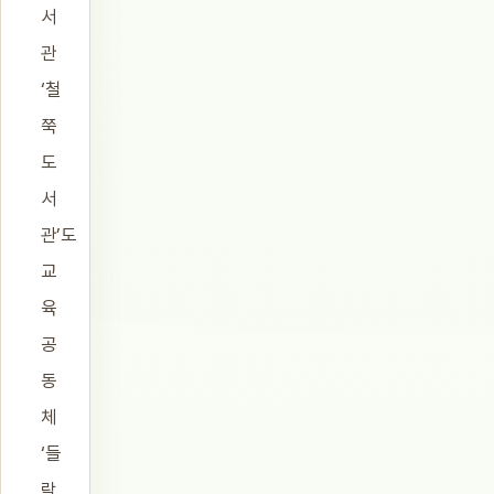
서
관
‘철
쭉
도
서
관’도
교
육
공
동
체
‘들
락