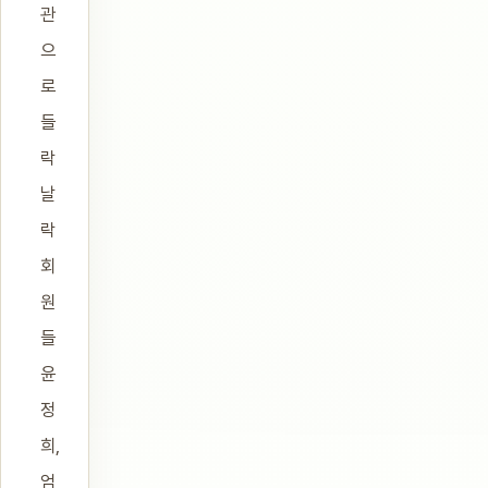
관
으
로
들
락
날
락
회
원
들
윤
정
희,
엄