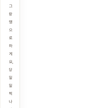
그
랑
땡
으
로
하
게
요,
당
일
일
찍
나