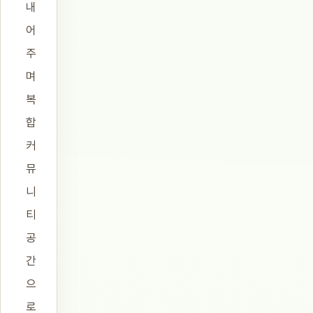
내
어
주
며
복
합
커
뮤
니
티
공
간
으
로