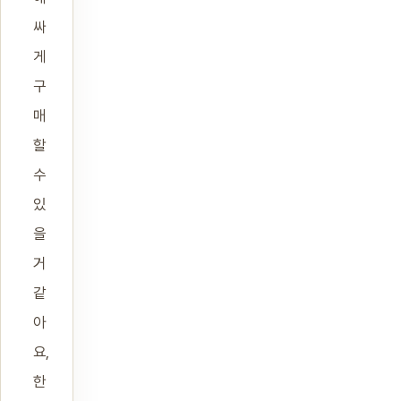
싸
게
구
매
할
수
있
을
거
같
아
요,
한