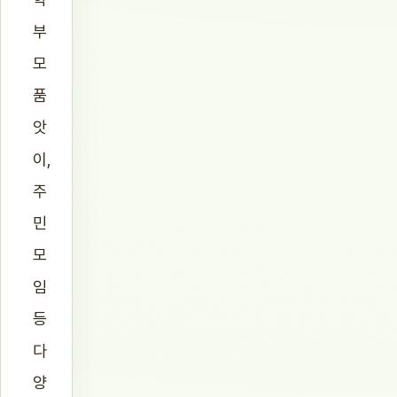
부
모
품
앗
이,
주
민
모
임
등
다
양