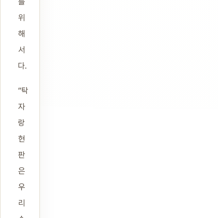
를
위
해
서
다.
“탁
자
랑
현
판
은
우
리