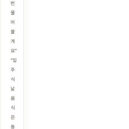
번
물
어
볼
게
요”
“입
주
식
날
음
식
은
동