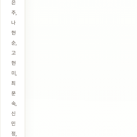
은
주,
나
현
순,
고
현
미,
최
문
숙,
신
민
정,