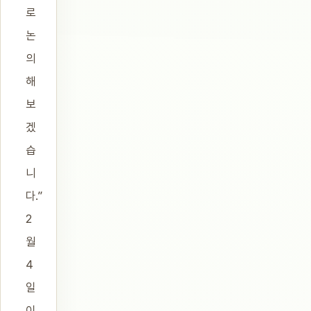
로
논
의
해
보
겠
습
니
다.”
2
월
4
일
이