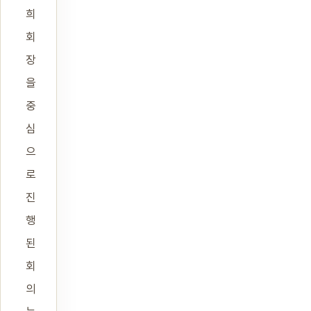
희
회
장
을
중
심
으
로
진
행
된
회
의