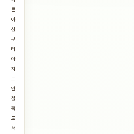
른
아
침
부
터
아
지
트
인
철
쭉
도
서