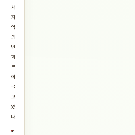
서
지
역
의
변
화
를
이
끌
고
있
다.