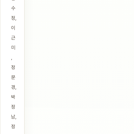
수
정,
이
근
미
,
정
문
경,
박
정
남,
정