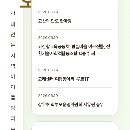
“오
2026.06.19
갈
고산의 단오 한마당
데
없
2026.06.19
는
고산향교육공동체, 범실마을 어르신들, 전
환기술사회적협동조합 백종수 씨
지
역
2026.06.19
아
고래센터 여행동아리 '루트11'
이
2026.06.19
들
삼우초 학부모운영위원회 서유란 총무
방
과
후