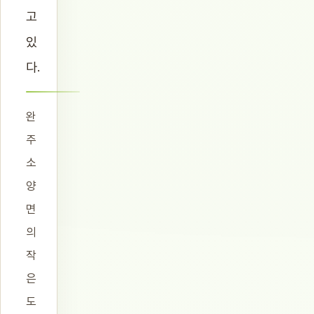
고
있
다.
완
주
소
양
면
의
작
은
도