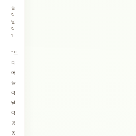
들
락
날
락
1
“드
디
어
들
락
날
락
공
동