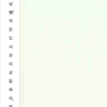
날
樂’
작
은
도
서
관
이
공
동
육
아,
학