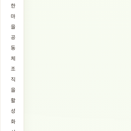
한
마
을
공
동
체
조
직
을
활
성
화