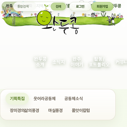
통합검색
지역의 작은 이야기를 다정하게 엮어 보여주는 완두콩
완주 마을 소식지
검색
로그인
회원가입
완두콩
완주
활동/
소식지
커뮤
소개
이야기
포트폴리오
기획특집
웃어라공동체
공동체소식
장미경의삶의풍경
마실풍경
품앗이칼럼