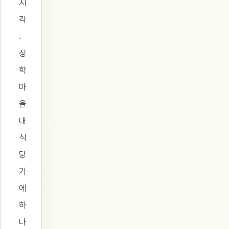
시
각
.
상
학
마
을
내
식
당
가
에
하
나