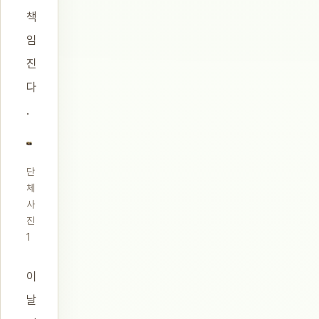
책
임
진
다
.
단
체
사
진
1
이
날