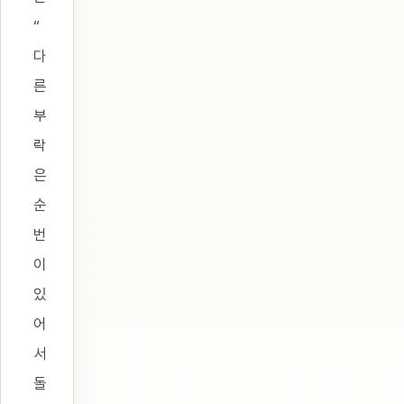
“
다
른
부
락
은
순
번
이
있
어
서
돌