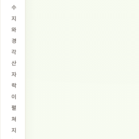
수
지
와
경
각
산
자
락
이
펼
쳐
지