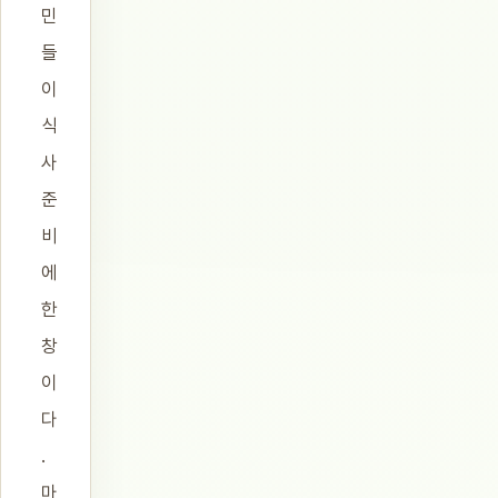
민
들
이
식
사
준
비
에
한
창
이
다
.
마