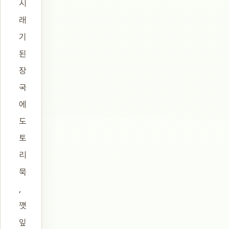
시
래
기
된
장
국
에
도
토
리
묵
,
깻
잎