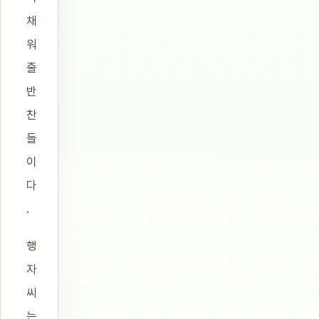
채
워
줄
반
찬
들
이
다
.
행
자
씨
는