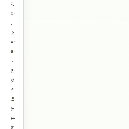
졌
다
.
소
박
하
지
만
뱃
속
을
든
든
히