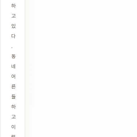
하
고
있
다
.
동
네
어
른
들
하
고
이