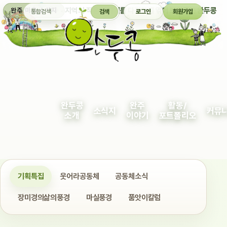
통합검색
지역의 작은 이야기를 다정하게 엮어 보여주는 완두콩
완주 마을 소식지
검색
로그인
회원가입
완두콩
완주
활동/
소식지
커뮤
소개
이야기
포트폴리오
기획특집
웃어라공동체
공동체소식
장미경의삶의풍경
마실풍경
품앗이칼럼