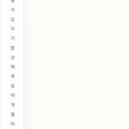
총
각
김
치
가
밥
상
에
푸
짐
하
게
올
려