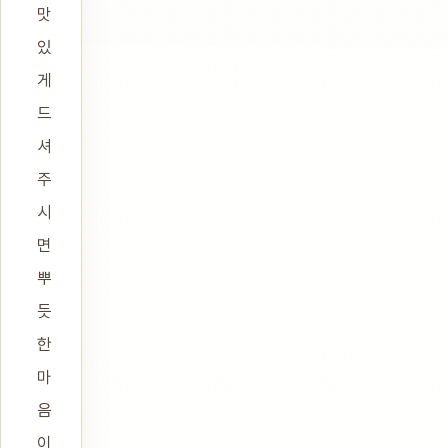
맛
있
게
드
셔
주
시
면
뿌
듯
한
마
음
이