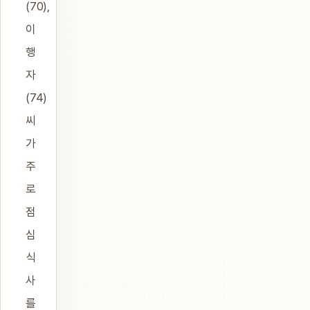
(70),
이
행
자
(74)
씨
가
주
로
점
심
식
사
를