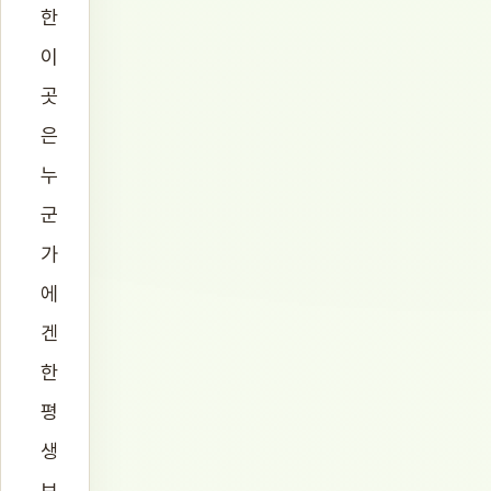
한
이
곳
은
누
군
가
에
겐
한
평
생
보