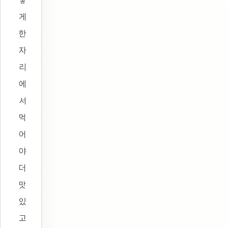
렇
게
한
자
리
에
서
먹
어
야
더
맛
있
고