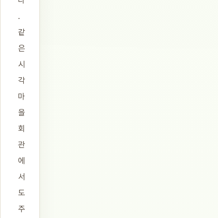
다
.
같
은
시
각
마
을
회
관
에
서
도
주