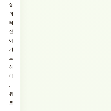
삶
의
터
전
이
기
도
하
다
.
뒤
로