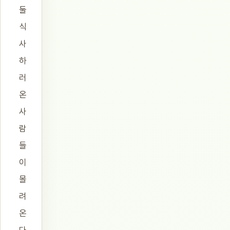
둘
식
사
하
러
온
사
람
들
이
몰
려
온