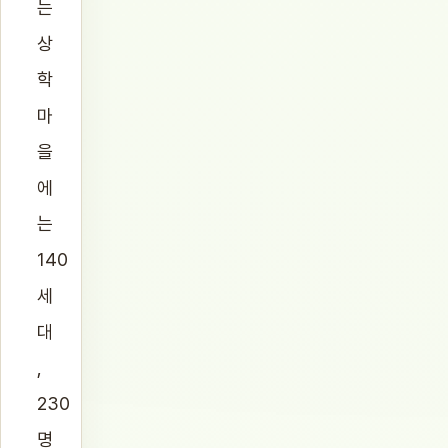
는
상
학
마
을
에
는
140
세
대
,
230
명