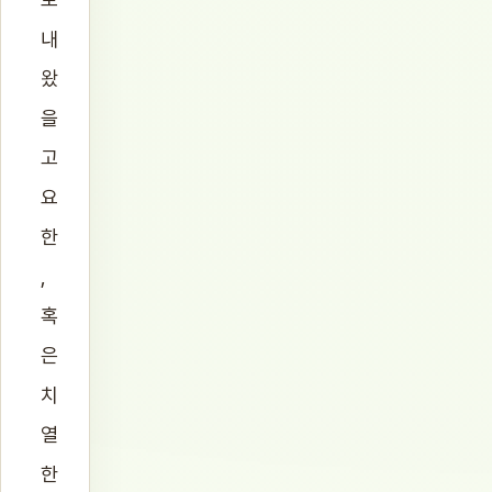
내
왔
을
고
요
한
,
혹
은
치
열
한