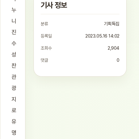
기사 정보
누
니
분류
기획특집
진
등록일
2023.05.16 14:02
수
조회수
2,904
성
댓글
0
찬
관
광
지
로
유
명