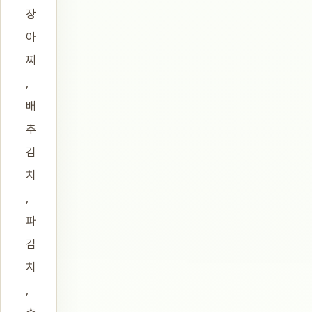
장
아
찌
,
배
추
김
치
,
파
김
치
,