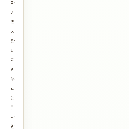
아
가
면
서
한
다
지
만
우
리
는
몇
사
람