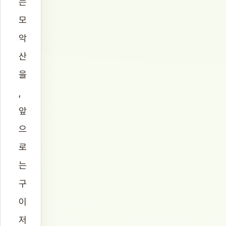
는
모
악
산
을
,
앞
으
로
는
구
이
저