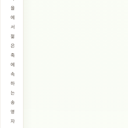
을
에
서
젊
은
축
에
속
하
는
송
영
자