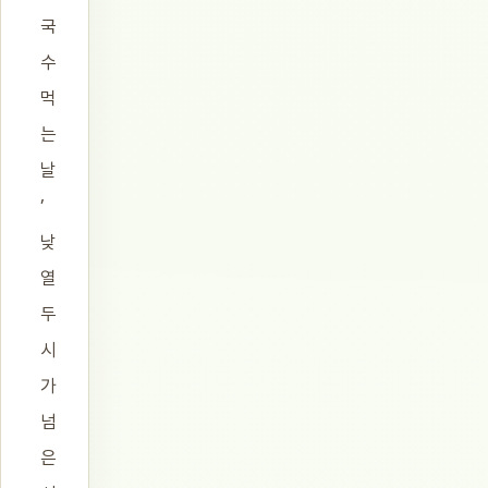
국
수
먹
는
날
’
낮
열
두
시
가
넘
은