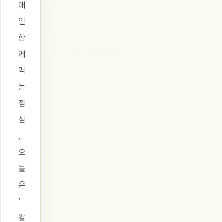
매
일
함
께
먹
는
점
심
,
오
늘
은
‘
칼