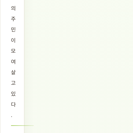
의
주
민
이
모
여
살
고
있
다
.