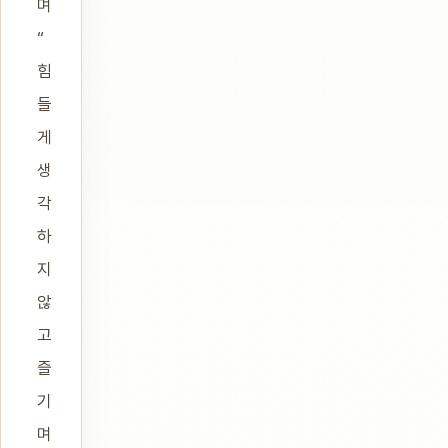
며
“
힘
들
게
생
각
하
지
않
고
즐
기
며