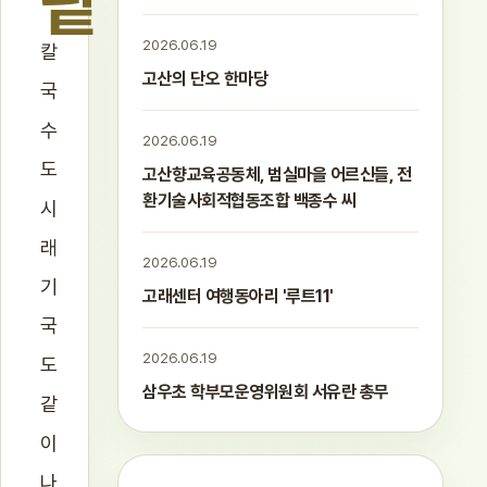
팥
2026.06.19
칼
고산의 단오 한마당
국
수
2026.06.19
도
고산향교육공동체, 범실마을 어르신들, 전
환기술사회적협동조합 백종수 씨
시
래
2026.06.19
기
고래센터 여행동아리 '루트11'
국
2026.06.19
도
삼우초 학부모운영위원회 서유란 총무
같
이
나