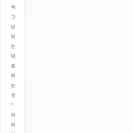
씩
그
냥
되
는
대
로
하
는
것
”
이
라