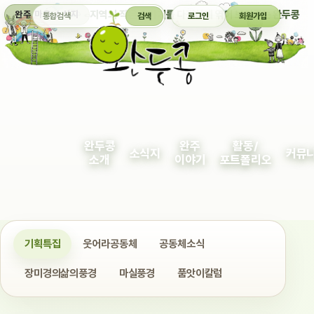
통합검색
지역의 작은 이야기를 다정하게 엮어 보여주는 완두콩
완주 마을 소식지
검색
로그인
회원가입
완두콩
완주
활동/
소식지
커뮤
소개
이야기
포트폴리오
기획특집
웃어라공동체
공동체소식
장미경의삶의풍경
마실풍경
품앗이칼럼