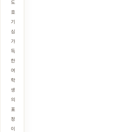
도
호
기
심
가
득
한
여
학
생
의
표
정
이