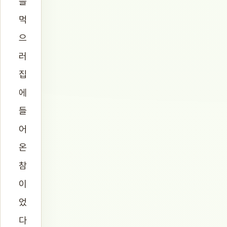
을
먹
으
러
집
에
들
어
온
참
이
었
다