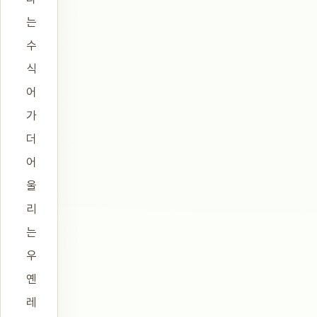
는
수
식
어
가
더
어
울
리
는
우
옌
레