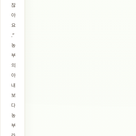
잖
아
요
.”
농
부
의
아
내
보
다
농
부
라