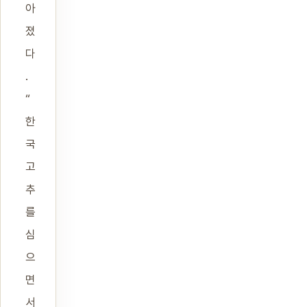
아
졌
다
.
“
한
국
고
추
를
심
으
면
서