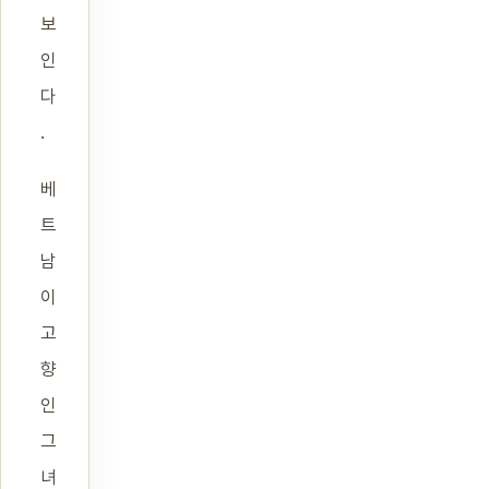
보
인
다
.
베
트
남
이
고
향
인
그
녀