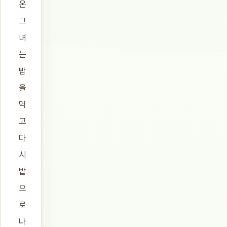
온
그
녀
는
밥
을
먹
고
다
시
밭
으
로
나