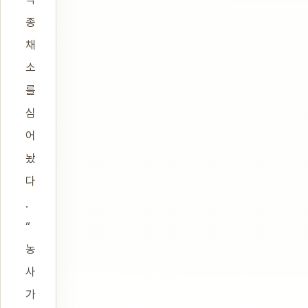
종
채
소
를
심
어
놨
다
.
“
농
사
가