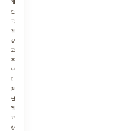
게
한
국
청
량
고
추
보
다
훨
씬
맵
고
향