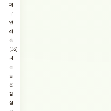
께
우
옌
레
홍
(32)
씨
는
늦
은
점
심