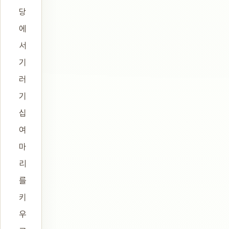
당
에
서
기
러
기
십
여
마
리
를
키
우