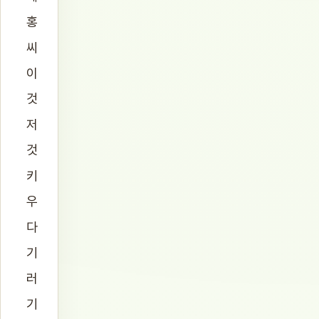
홍
씨
이
것
저
것
키
우
다
기
러
기