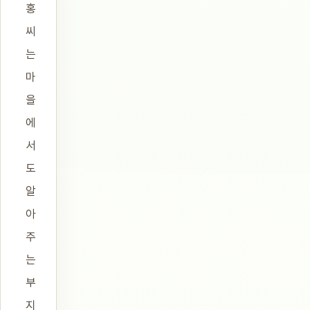
홍
씨
는
마
을
에
서
도
알
아
주
는
부
지