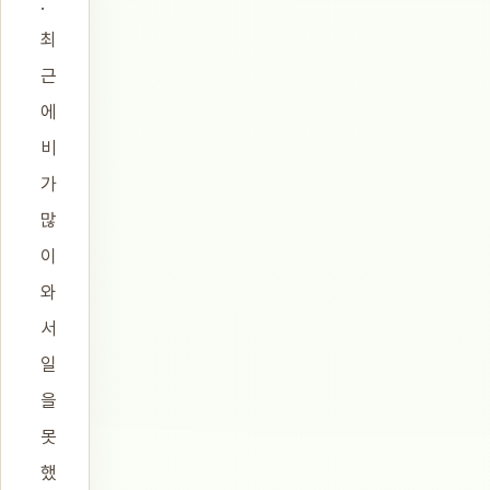
.
최
근
에
비
가
많
이
와
서
일
을
못
했