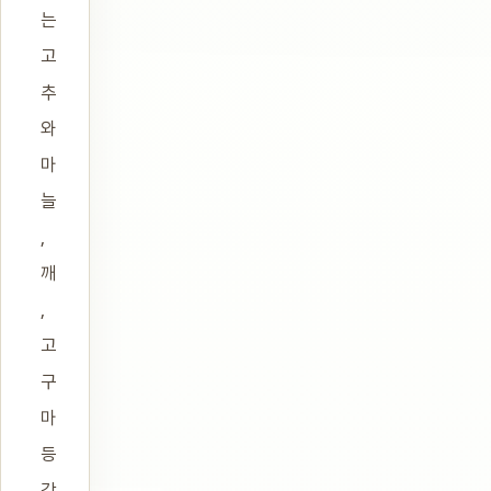
는
고
추
와
마
늘
,
깨
,
고
구
마
등
각