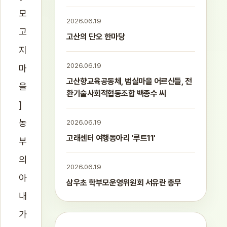
모
2026.06.19
고
고산의 단오 한마당
지
2026.06.19
마
고산향교육공동체, 범실마을 어르신들, 전
을
환기술사회적협동조합 백종수 씨
]
농
2026.06.19
고래센터 여행동아리 '루트11'
부
의
2026.06.19
아
삼우초 학부모운영위원회 서유란 총무
내
가