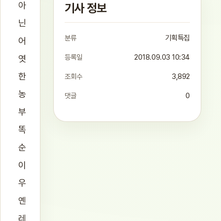
아
기사 정보
닌
분류
기획특집
어
등록일
2018.09.03 10:34
엿
한
조회수
3,892
농
댓글
0
부
똑
순
이
우
옌
레