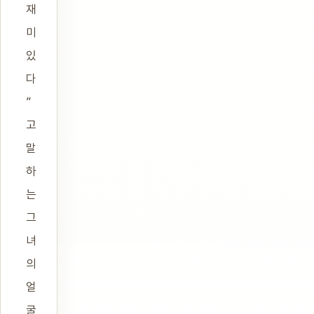
재
미
있
다
”
고
말
하
는
그
녀
의
얼
굴