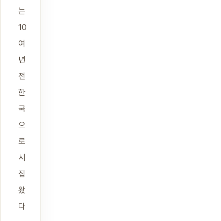
는
10
여
년
전
한
국
으
로
시
집
왔
다