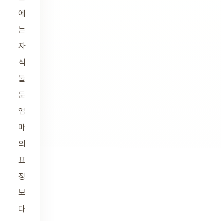
에
는
자
식
둘
둔
엄
마
의
표
정
보
다