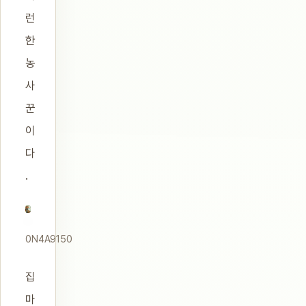
런
한
농
사
꾼
이
다
.
0N4A9150
집
마