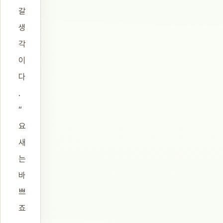
갈
생
각
이
다
.
“
요
새
는
바
쁘
죠