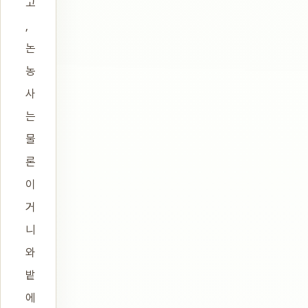
고
,
논
농
사
는
물
론
이
거
니
와
밭
에