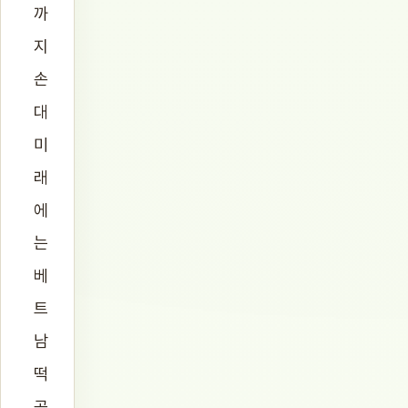
까
지
손
대
미
래
에
는
베
트
남
떡
공