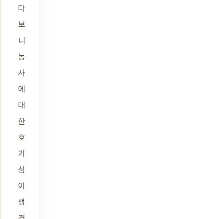
다
보
니
농
사
에
대
한
호
기
심
이
생
겼