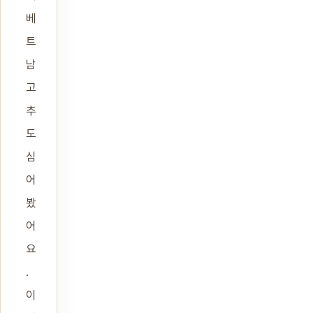
베
트
남
고
추
도
심
어
봤
어
요
.
이