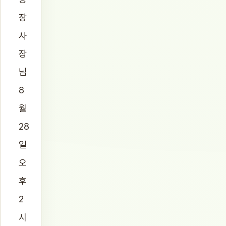
장
사
장
님
8
월
28
일
오
후
2
시