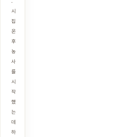
.
시
집
온
후
농
사
를
시
작
했
는
데
하