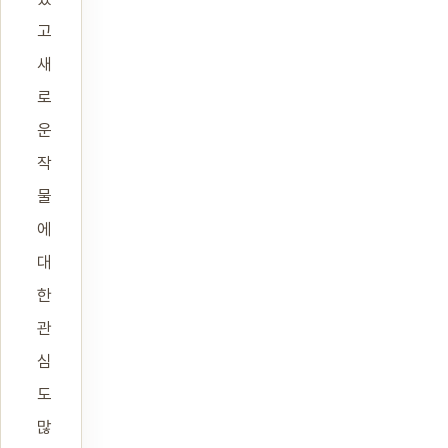
고
새
로
운
작
물
에
대
한
관
심
도
많