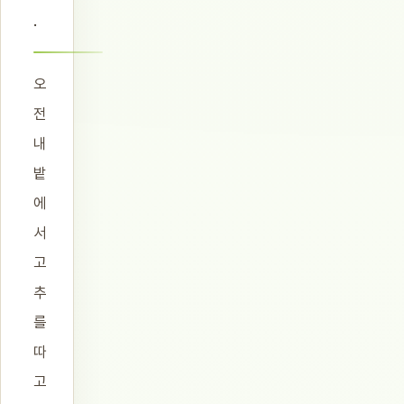
.
오
전
내
밭
에
서
고
추
를
따
고