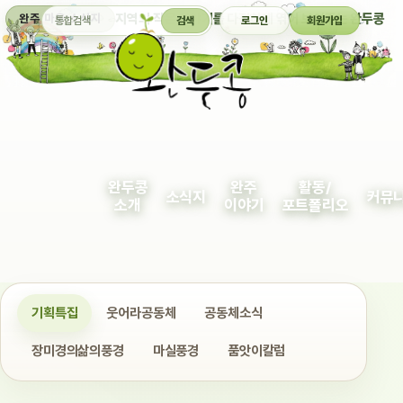
통합검색
지역의 작은 이야기를 다정하게 엮어 보여주는 완두콩
완주 마을 소식지
검색
로그인
회원가입
완두콩
완주
활동/
소식지
커뮤
소개
이야기
포트폴리오
기획특집
웃어라공동체
공동체소식
장미경의삶의풍경
마실풍경
품앗이칼럼