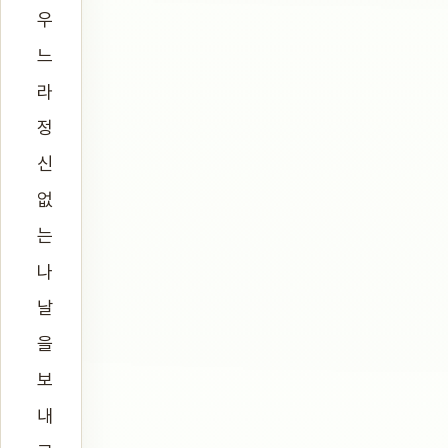
우
느
라
정
신
없
는
나
날
을
보
내