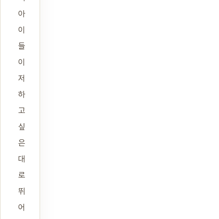
아
이
들
이
저
하
고
싶
은
대
로
뛰
어