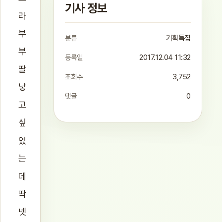
기사 정보
라
부
분류
기획특집
부
등록일
2017.12.04 11:32
딸
조회수
3,752
낳
댓글
0
고
싶
었
는
데
딱
넷