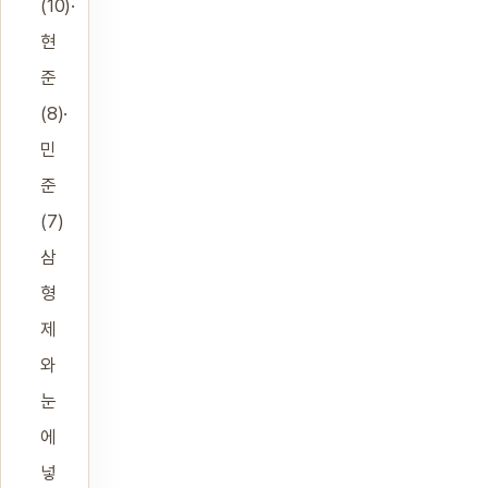
(10)·
현
준
(8)·
민
준
(7)
삼
형
제
와
눈
에
넣