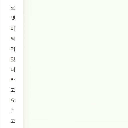
로
넷
이
되
어
있
더
라
고
요
.”
고