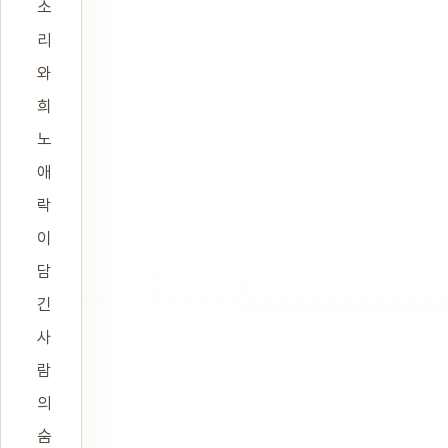
소
리
와
희
노
애
락
이
담
긴
사
람
의
숨