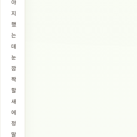
야
지
했
는
데
눈
깜
짝
할
새
에
정
말