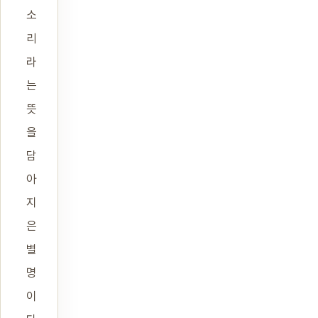
소
리
라
는
뜻
을
담
아
지
은
별
명
이