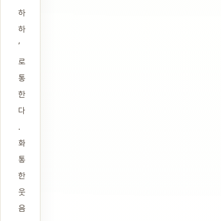
하
하
’
로
통
한
다
.
화
통
한
웃
음