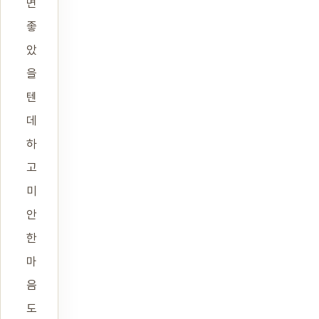
면
좋
았
을
텐
데
하
고
미
안
한
마
음
도