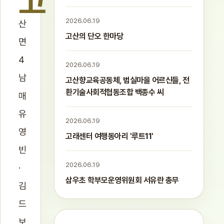
고
2026.06.19
산
고산의 단오 한마당
면
4
2026.06.19
남
고산향교육공동체, 범실마을 어르신들, 전
환기술사회적협동조합 백종수 씨
매
유
2026.06.19
영
고래센터 여행동아리 '루트11'
빈
2026.06.19
·
삼우초 학부모운영위원회 서유란 총무
김
드
보