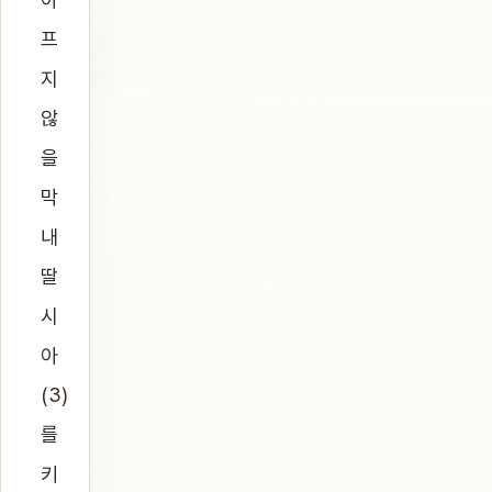
프
지
않
을
막
내
딸
시
아
(3)
를
키