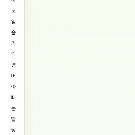
모
임
숟
가
락
멤
버
아
빠
는
딸
낳