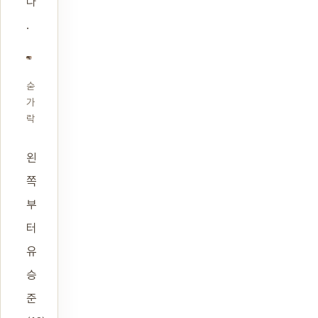
다
.
숟
가
락
왼
쪽
부
터
유
승
준