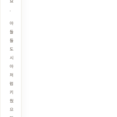
요
.
아
들
들
도
시
아
처
럼
키
웠
으