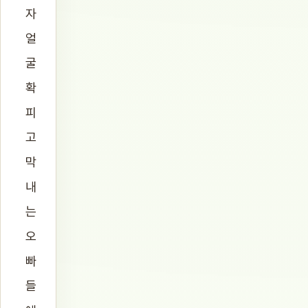
자
얼
굴
확
피
고
막
내
는
오
빠
들