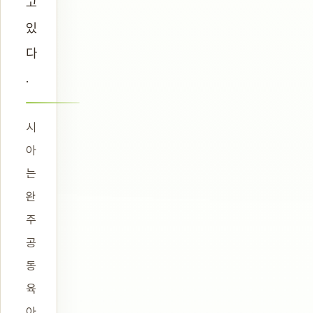
고
있
다
.
시
아
는
완
주
공
동
육
아