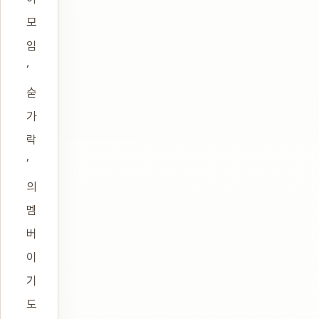
모
임
‘
숟
가
락
’
의
멤
버
이
기
도