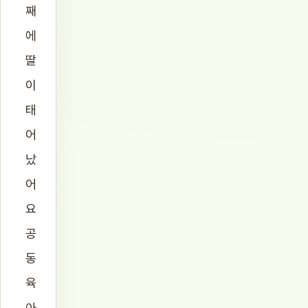
째
에
딸
이
태
어
났
어
요
공
동
육
아