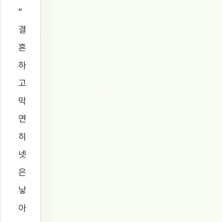
“
결
혼
하
고
막
연
히
넷
은
낳
아