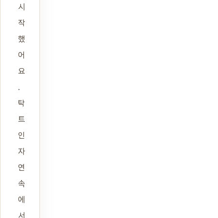
시
작
했
어
요
.
탁
트
인
자
연
속
에
서