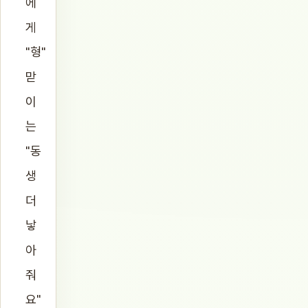
에
게
"형"
맏
이
는
"동
생
더
낳
아
줘
요"