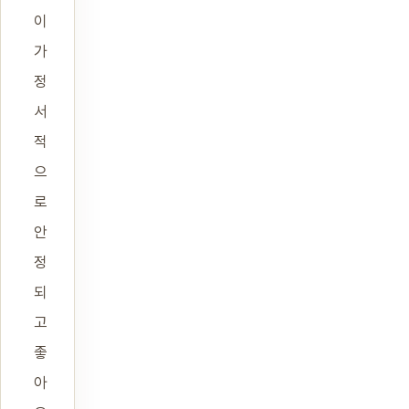
이
가
정
서
적
으
로
안
정
되
고
좋
아