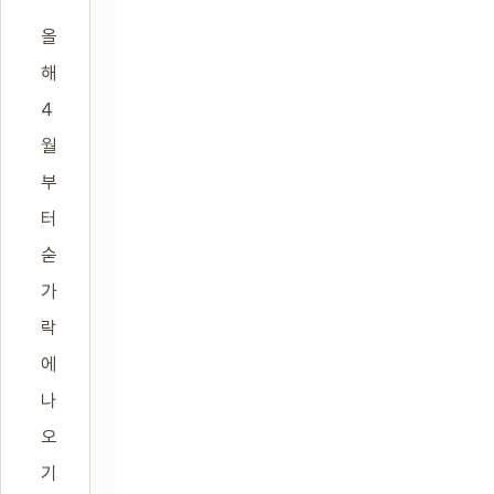
“
올
해
4
월
부
터
숟
가
락
에
나
오
기