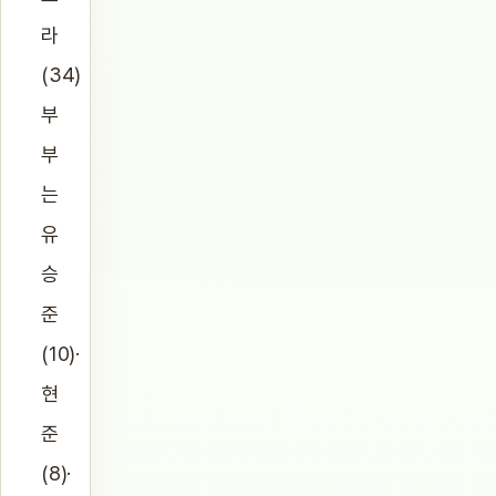
라
(34)
부
부
는
유
승
준
(10)·
현
준
(8)·