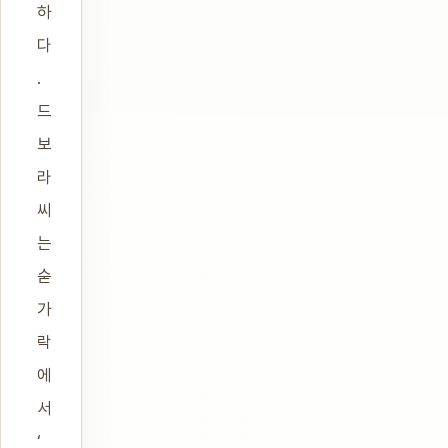
하
다
.
드
보
라
씨
는
숟
가
락
에
서
‘