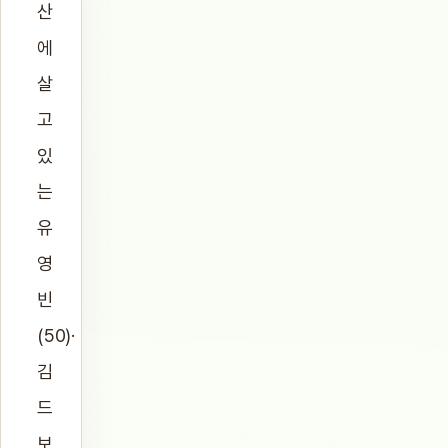
산
에
살
고
있
는
유
영
빈
(50)·
김
드
보