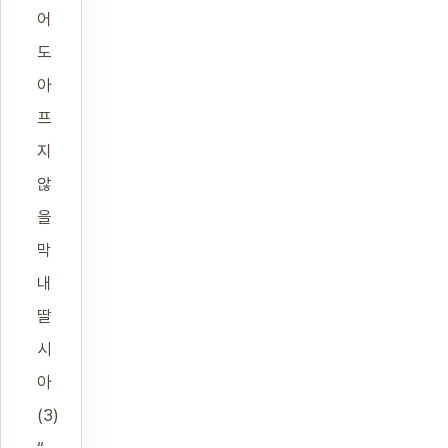
어
도
아
프
지
않
을
막
내
딸
시
아
(3)