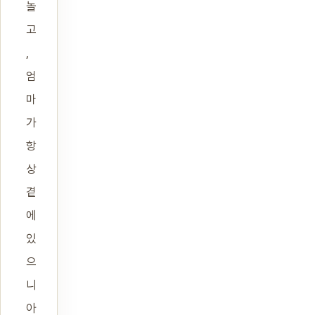
놀
고
,
엄
마
가
항
상
곁
에
있
으
니
아