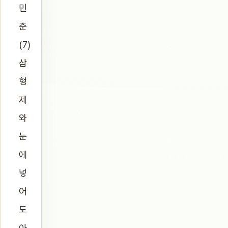
민
준
(7)
삼
형
제
와
눈
에
넣
어
도
아