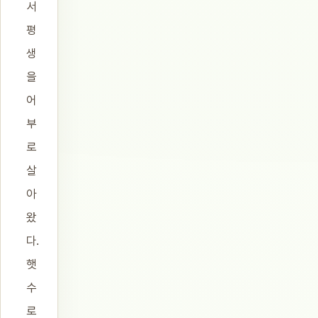
서
평
생
을
어
부
로
살
아
왔
다.
햇
수
로