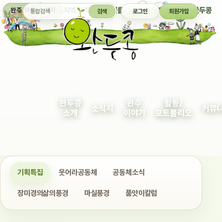
통합검색
지역의 작은 이야기를 다정하게 엮어 보여주는 완두콩
완주 마을 소식지
검색
로그인
회원가입
완두콩
완주
활동/
소식지
커뮤
소개
이야기
포트폴리오
기획특집
웃어라공동체
공동체소식
장미경의삶의풍경
마실풍경
품앗이칼럼