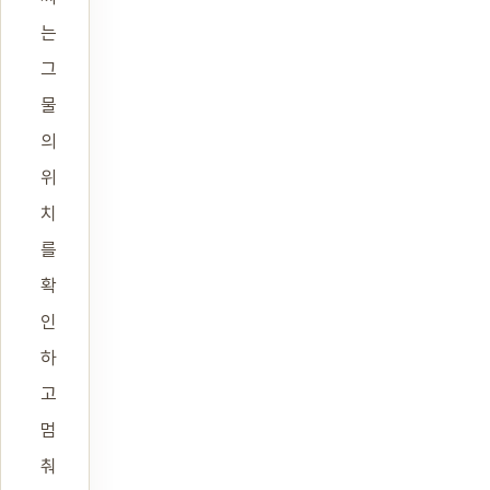
는
그
물
의
위
치
를
확
인
하
고
멈
춰