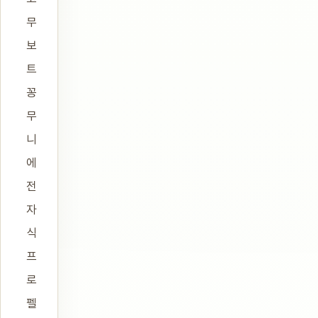
무
보
트
꽁
무
니
에
전
자
식
프
로
펠