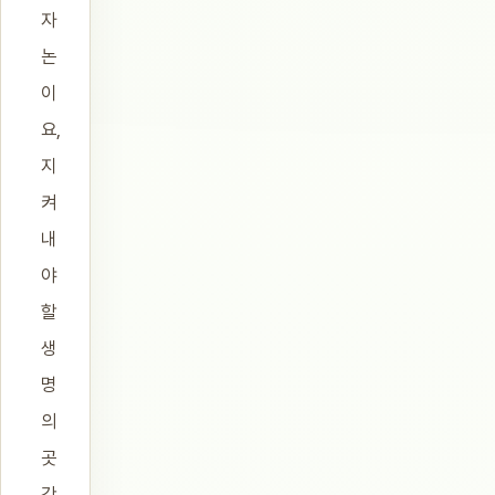
자
논
이
요,
지
켜
내
야
할
생
명
의
곳
간