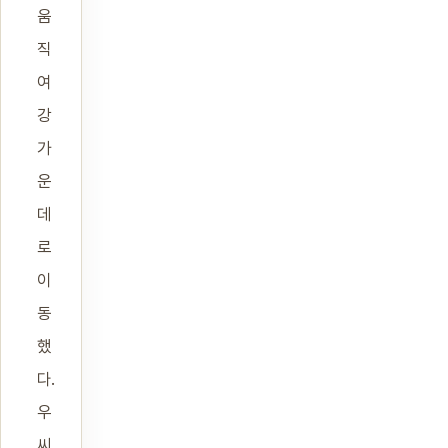
움
직
여
강
가
운
데
로
이
동
했
다.
우
씨