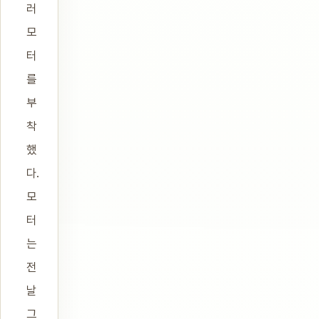
러
모
터
를
부
착
했
다.
모
터
는
전
날
그