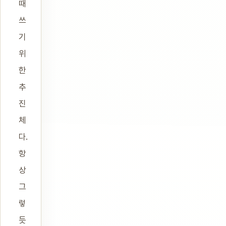
때
쓰
기
위
한
추
진
체
다.
항
상
그
렇
듯