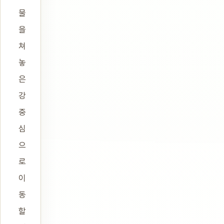
물
을
쳐
놓
은
강
중
심
으
로
이
동
할