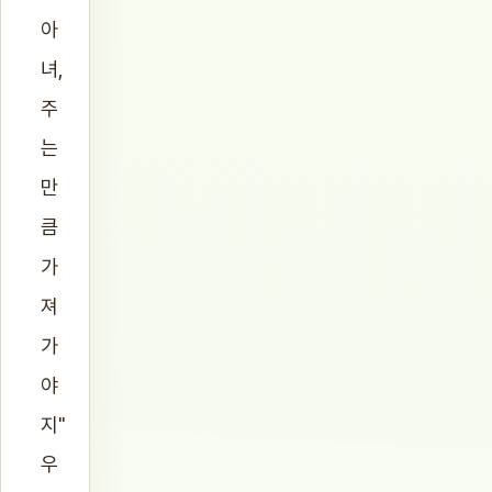
아
녀,
주
는
만
큼
가
져
가
야
지"
우