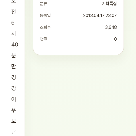
오
분류
기획특집
전
등록일
2013.04.17 23:07
6
조회수
3,648
시
댓글
0
40
분
만
경
강
어
우
보
근