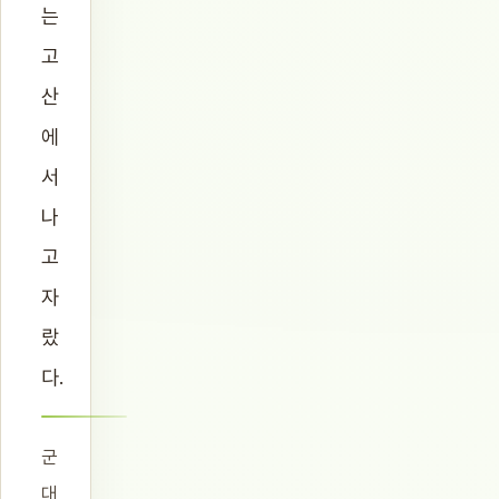
는
고
산
에
서
나
고
자
랐
다.
군
대