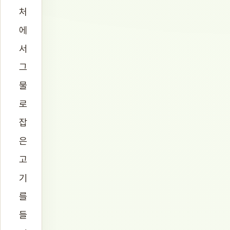
처
에
서
그
물
로
잡
은
고
기
를
들