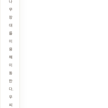
나
무
장
대
를
이
용
해
이
동
한
다.
우
씨