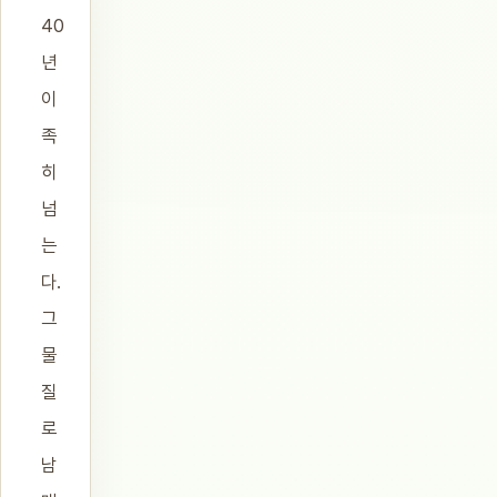
40
년
이
족
히
넘
는
다.
그
물
질
로
남