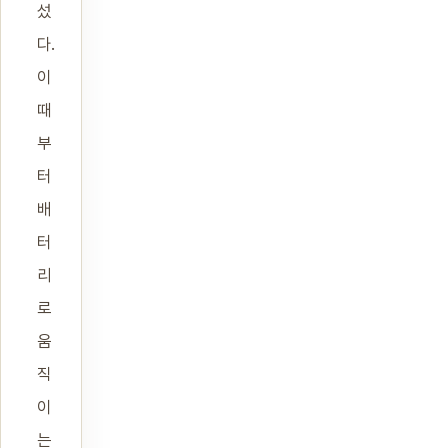
섰
다.
이
때
부
터
배
터
리
로
움
직
이
는