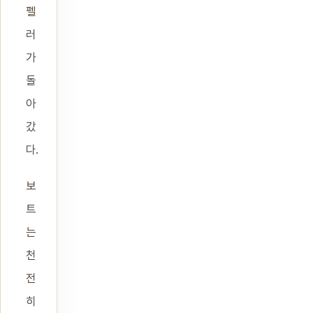
펠
러
가
돌
아
갔
다.
보
트
는
천
전
히