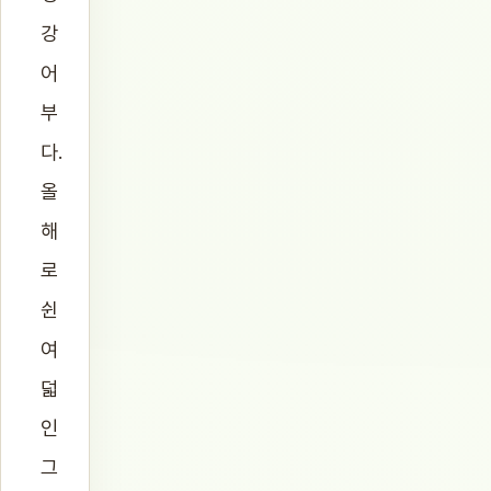
강
어
부
다.
올
해
로
쉰
여
덟
인
그