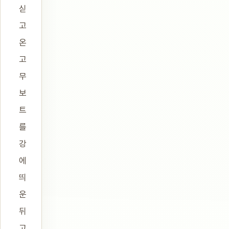
싣
고
온
고
무
보
트
를
강
에
띄
운
뒤
고