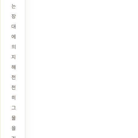
는
장
대
에
의
지
해
천
천
히
그
물
을