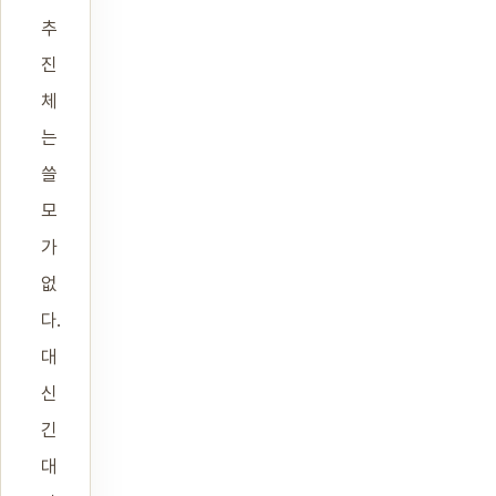
추
진
체
는
쓸
모
가
없
다.
대
신
긴
대