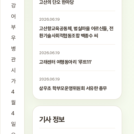
고산의 단오 한마당
강
어
2026.06.19
부
고산향교육공동체, 범실마을 어르신들, 전
환기술사회적협동조합 백종수 씨
우
병
2026.06.19
관
고래센터 여행동아리 '루트11'
시
2026.06.19
가
삼우초 학부모운영위원회 서유란 총무
4
월
4
기사 정보
일