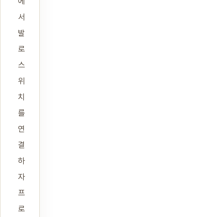
에
서
발
로
스
위
치
를
연
결
하
자
프
로