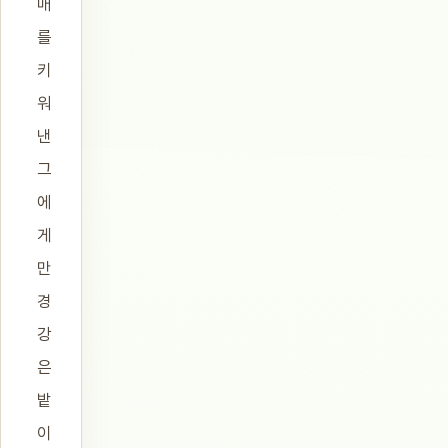
매
를
키
워
낸
그
에
게
만
경
강
은
밭
이