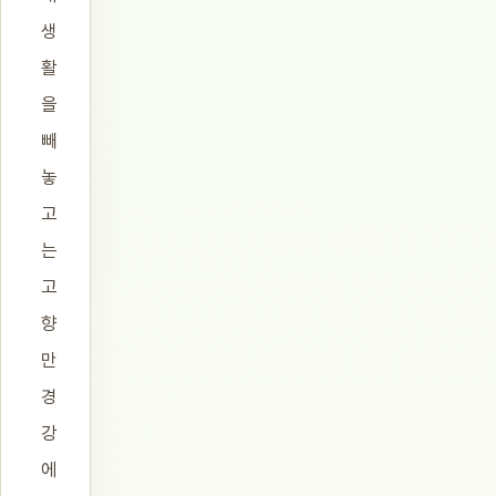
생
활
을
빼
놓
고
는
고
향
만
경
강
에