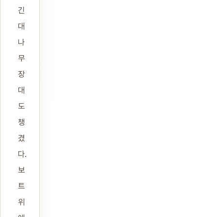
긴
대
나
무
장
대
도
챙
겼
다.
보
트
위