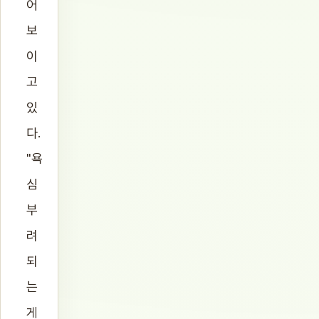
어
보
이
고
있
다.
"욕
심
부
려
되
는
게