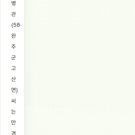
병
관
(58·
완
주
군
고
산
면)
씨
는
만
경