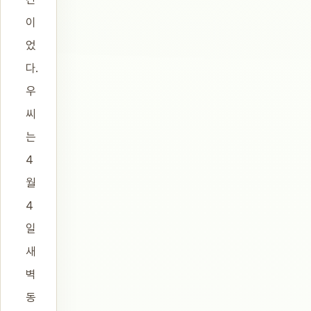
이
었
다.
우
씨
는
4
월
4
일
새
벽
동