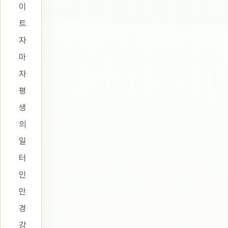
이
트
자
마
자
평
생
의
일
터
인
만
경
강