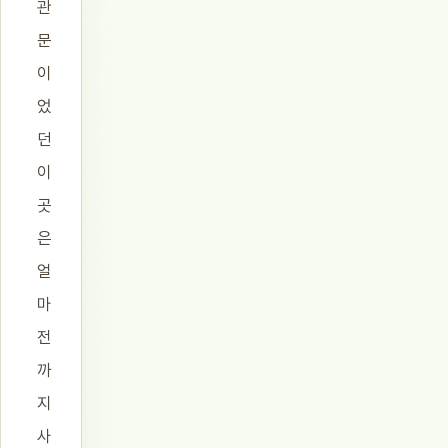
관
문
이
었
던
이
곳
은
얼
마
전
까
지
사