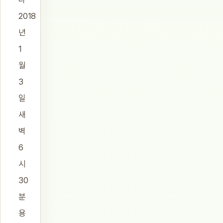
2018
년
1
월
3
일
새
벽
6
시
30
분
용