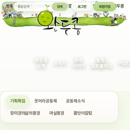
통합검색
지역의 작은 이야기를 다정하게 엮어 보여주는 완두콩
완주 마을 소식지
검색
로그인
회원가입
완두콩
완주
활동/
소식지
커뮤
소개
이야기
포트폴리오
기획특집
웃어라공동체
공동체소식
장미경의삶의풍경
마실풍경
품앗이칼럼