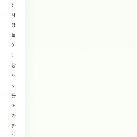
선
사
람
들
이
매
장
으
로
들
어
가
판
매