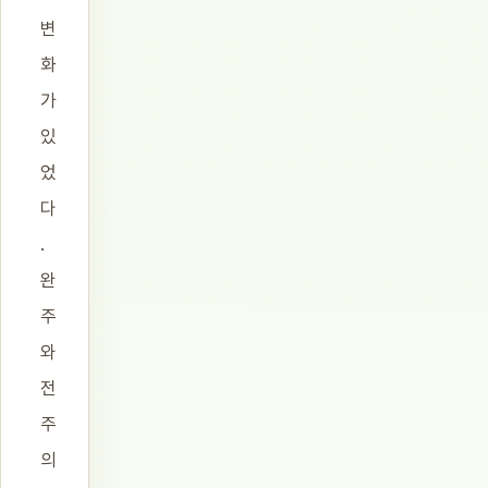
변
화
가
있
었
다
.
완
주
와
전
주
의