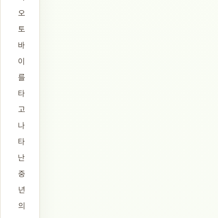
오
토
바
이
를
타
고
나
타
난
중
년
의