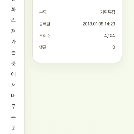
화
분류
기획특집
스
등록일
2018.01.08 14:23
쳐
조회수
4,104
가
댓글
0
는
곳
에
서
머
무
는
곳