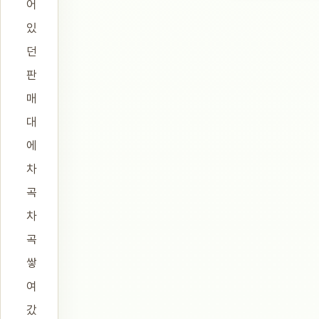
어
있
던
판
매
대
에
차
곡
차
곡
쌓
여
갔