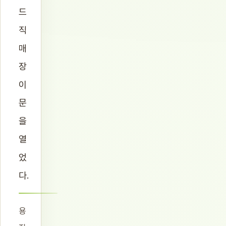
드
직
매
장
이
문
을
열
었
다.
용