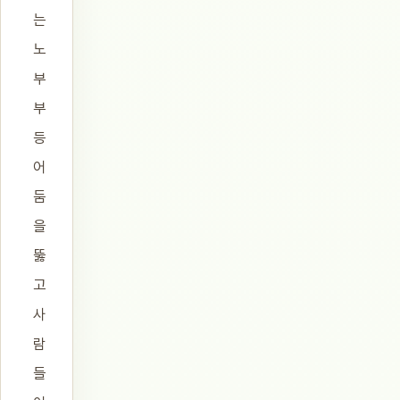
는
노
부
부
등
어
둠
을
뚫
고
사
람
들