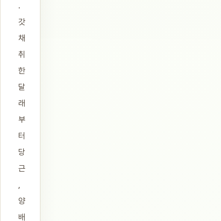
.
갓
채
취
한
달
래
부
터
당
근
,
양
배