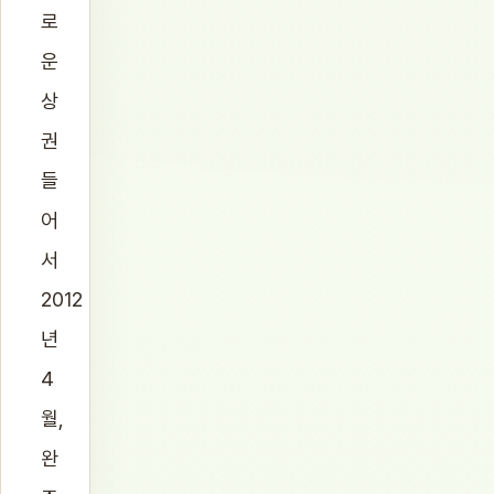
로
운
상
권
들
어
서
2012
년
4
월,
완