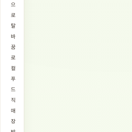
으
로
탈
바
꿈
로
컬
푸
드
직
매
장
방