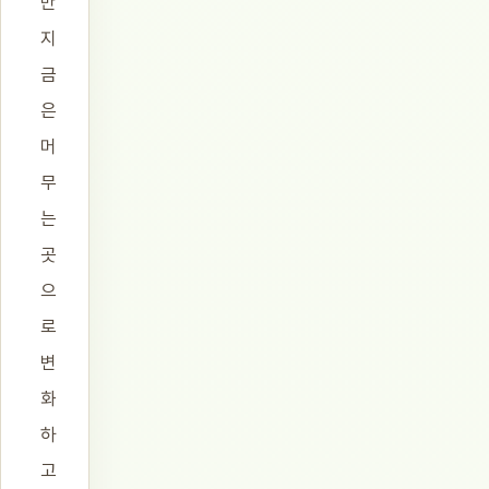
만
지
금
은
머
무
는
곳
으
로
변
화
하
고