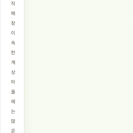
직
매
장
이
속
한
계
상
마
을
에
는
많
은