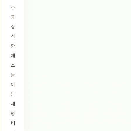
추
등
싱
싱
한
채
소
들
이
밤
새
텅
비