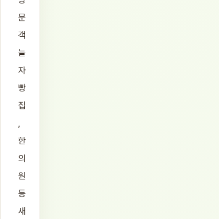
문
객
늘
자
빵
집
,
한
의
원
등
새