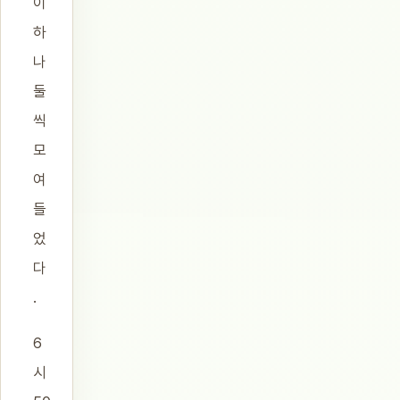
이
하
나
둘
씩
모
여
들
었
다
.
6
시