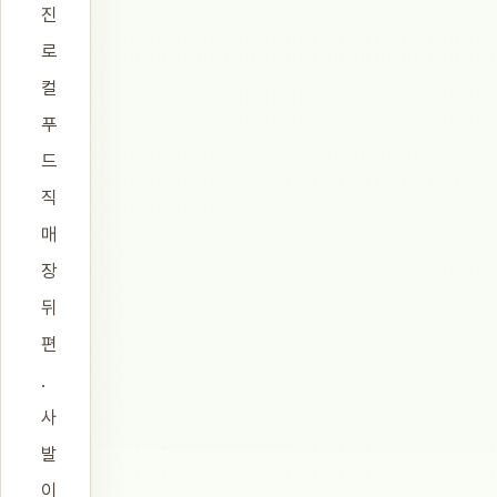
진
로
컬
푸
드
직
매
장
뒤
편
.
사
발
이