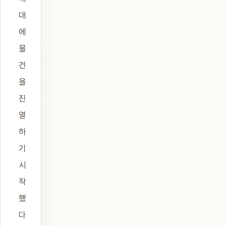
대
에
물
건
을
진
열
하
기
시
작
했
다