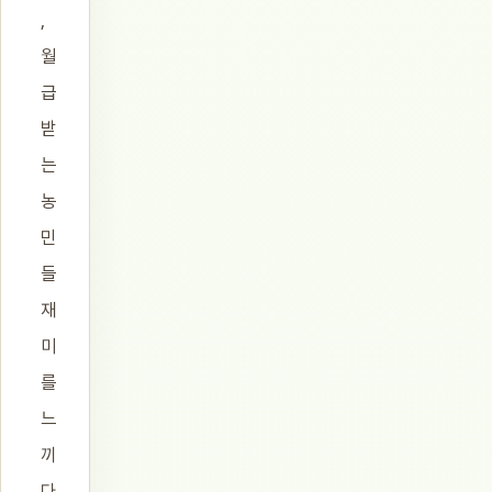
,
월
급
받
는
농
민
들
재
미
를
느
끼
다