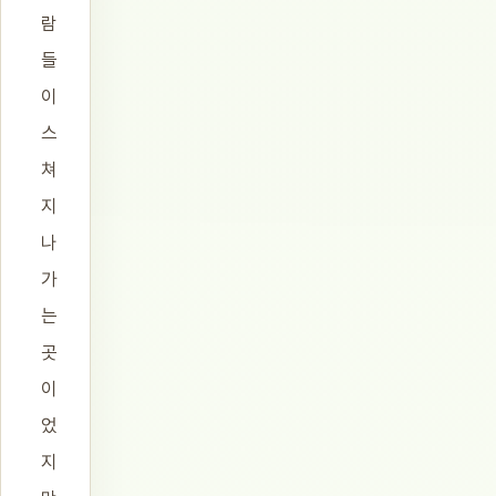
람
들
이
스
쳐
지
나
가
는
곳
이
었
지