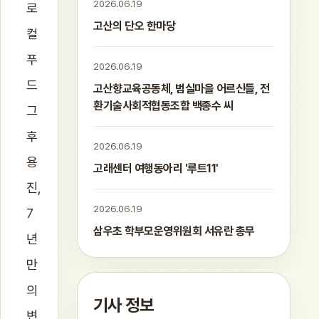
2026.06.19
로
고산의 단오 한마당
컬
푸
2026.06.19
드
고산향교육공동체, 범실마을 어르신들, 전
환기술사회적협동조합 백종수 씨
그
후
2026.06.19
용
고래센터 여행동아리 '루트11'
진,
2026.06.19
7
삼우초 학부모운영위원회 서유란 총무
년
만
의
기사 정보
변