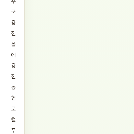
주
군
용
진
읍
에
용
진
농
협
로
컬
푸