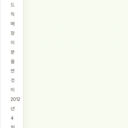
드
직
매
장
이
문
을
연
것
이
2012
년
4
월