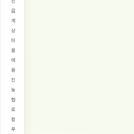
진
읍
계
상
마
을
에
용
진
농
협
로
컬
푸