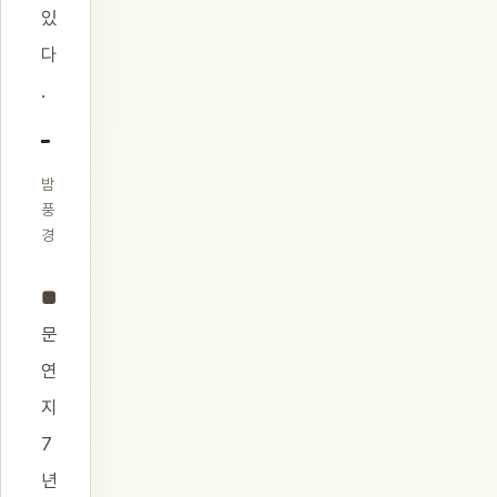
있
다
.
밤
풍
경
■
문
연
지
7
년