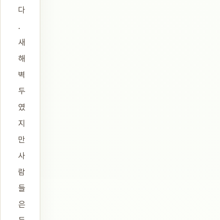
다
.
새
해
벽
두
였
지
만
사
람
들
은