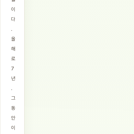
이
다
.
올
해
로
7
년
.
그
동
안
이