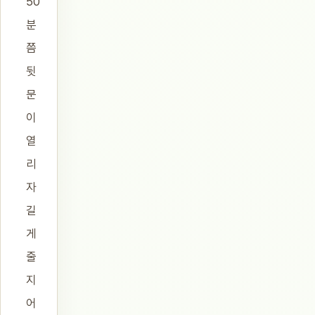
50
분
쯤
뒷
문
이
열
리
자
길
게
줄
지
어