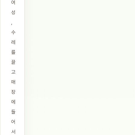
여
성
,
수
레
를
끌
고
매
장
에
들
어
서