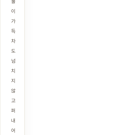
물
이
가
득
차
도
넘
치
지
않
고
퍼
내
어