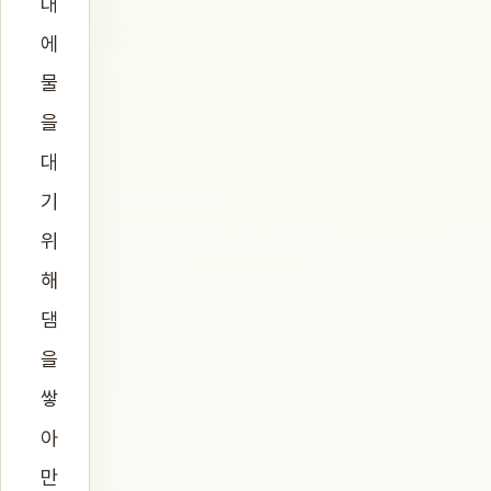
대
에
물
을
대
기
위
해
댐
을
쌓
아
만