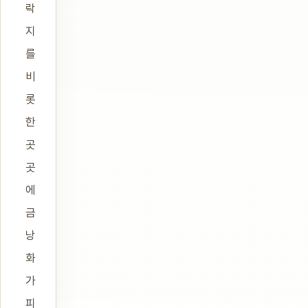
락
지
를
비
롯
한
곳
곳
에
금
낭
화
가
피