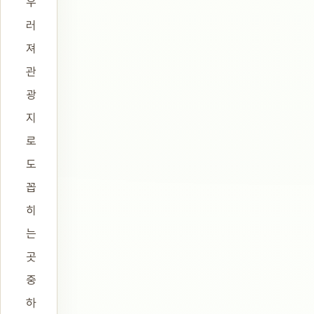
우
러
져
관
광
지
로
도
꼽
히
는
곳
중
하