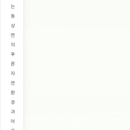
는
동
상
면
의
푸
른
자
연
환
경
과
어