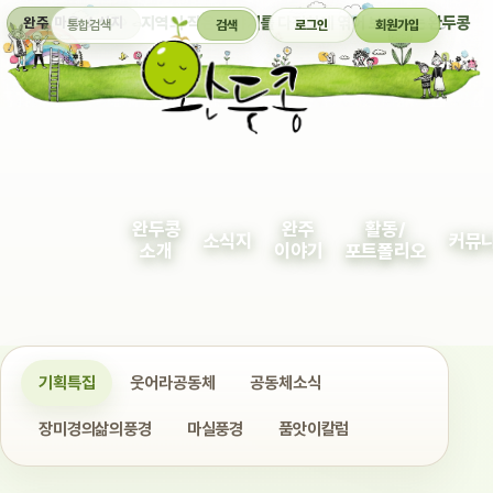
통합검색
지역의 작은 이야기를 다정하게 엮어 보여주는 완두콩
완주 마을 소식지
검색
로그인
회원가입
완두콩
완주
활동/
소식지
커뮤
소개
이야기
포트폴리오
기획특집
웃어라공동체
공동체소식
장미경의삶의풍경
마실풍경
품앗이칼럼