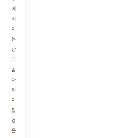
에
비
치
는
산
그
림
자
까
지
절
경
을