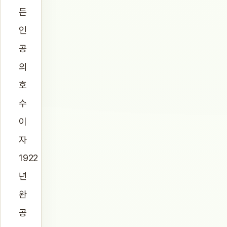
든
인
공
의
호
수
이
자
1922
년
완
공