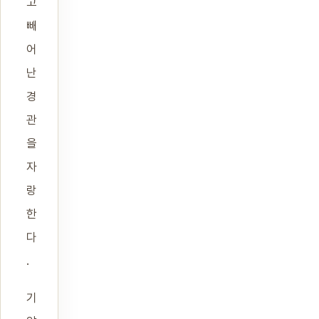
고
빼
어
난
경
관
을
자
랑
한
다
.
기