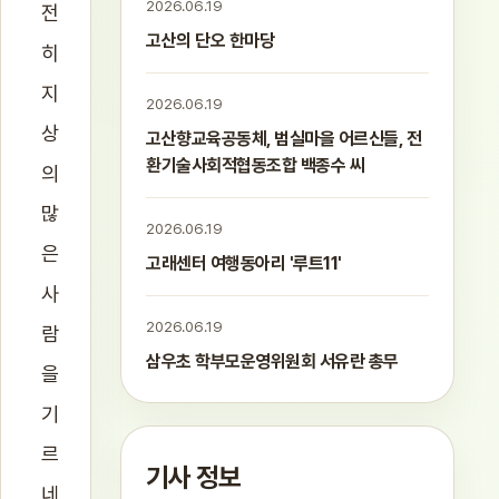
2026.06.19
전
고산의 단오 한마당
히
지
2026.06.19
상
고산향교육공동체, 범실마을 어르신들, 전
환기술사회적협동조합 백종수 씨
의
많
2026.06.19
은
고래센터 여행동아리 '루트11'
사
2026.06.19
람
삼우초 학부모운영위원회 서유란 총무
을
기
르
기사 정보
네