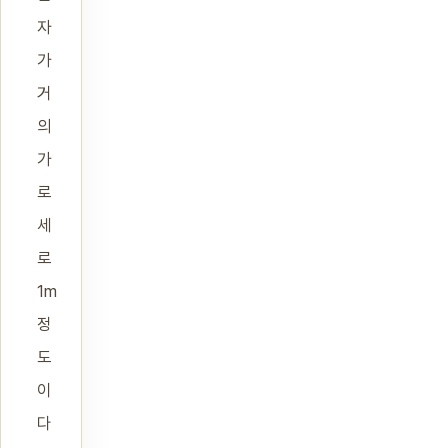
자
가
거
의
가
로
세
로
1m
정
도
이
다