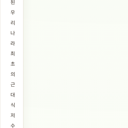
된
우
리
나
라
최
초
의
근
대
식
저
수