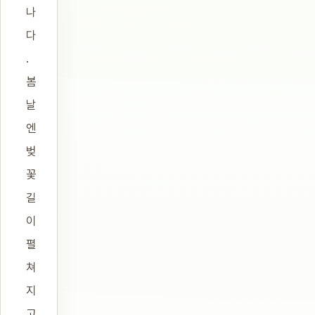
나
다
.
봄
날
엔
벚
꽃
길
이
펼
쳐
지
고