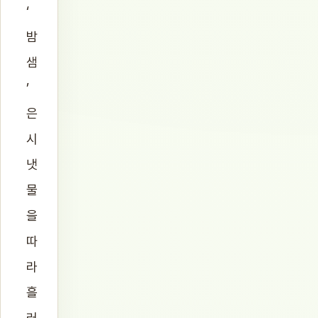
‘
밤
샘
’
은
시
냇
물
을
따
라
흘
러