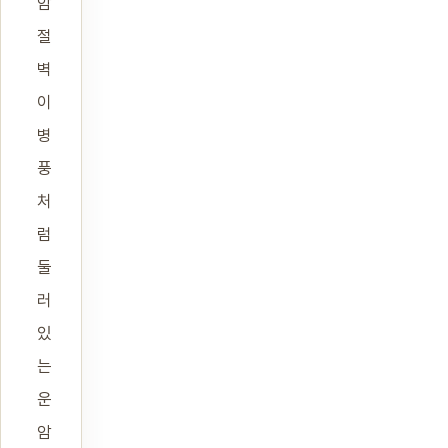
암
절
벽
이
병
풍
처
럼
둘
러
있
는
운
암