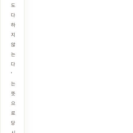
도
다
하
지
않
는
다
’
는
뜻
으
로
당
시