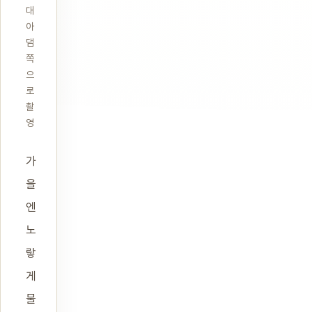
대
아
댐
쪽
으
로
촬
영
가
을
엔
노
랗
게
물