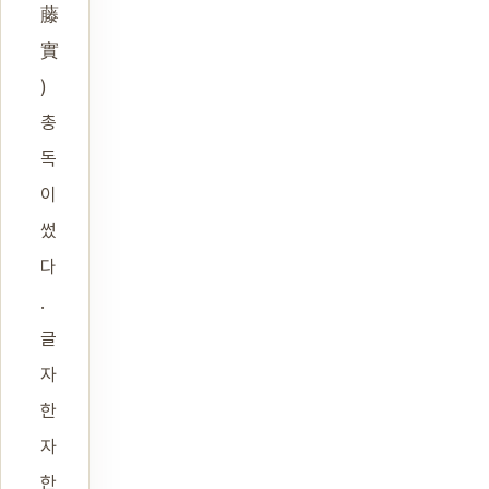
藤
實
)
총
독
이
썼
다
.
글
자
한
자
한