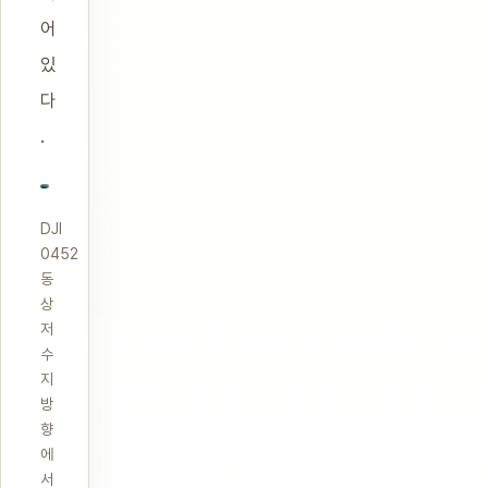
어
있
다
.
DJI
0452
동
상
저
수
지
방
향
에
서