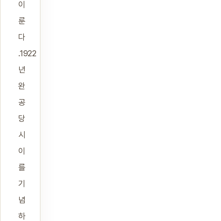
이
룬
다
.1922
년
완
공
당
시
이
를
기
념
하