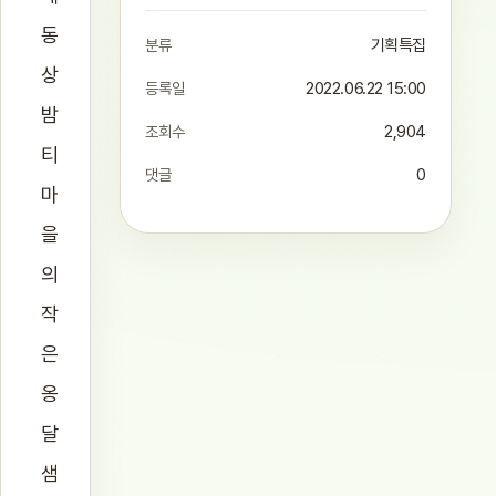
동
분류
기획특집
상
등록일
2022.06.22 15:00
밤
조회수
2,904
티
댓글
0
마
을
의
작
은
옹
달
샘