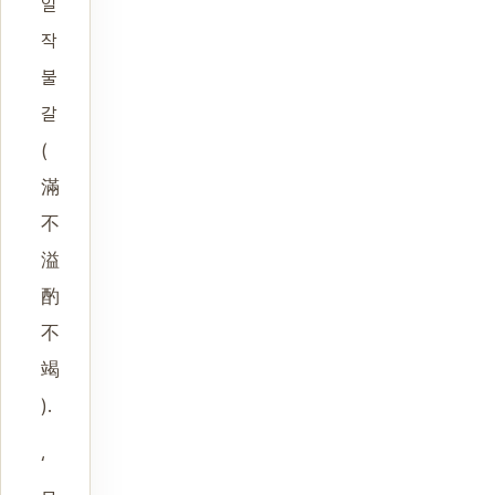
일
작
불
갈
(
滿
不
溢
酌
不
竭
).
‘