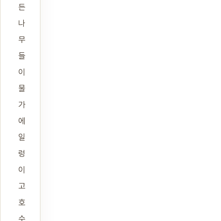
든
나
무
들
이
물
가
에
일
렁
이
고
호
수