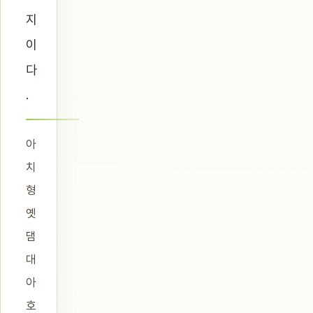
지
이
다
.
아
치
형
옛
댐
대
아
호