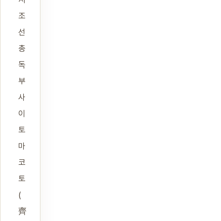
조
선
총
독
부
사
이
토
마
코
토
(
齊