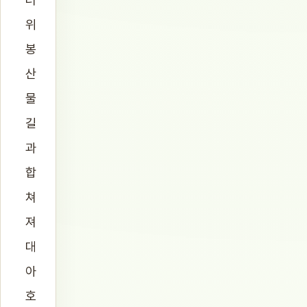
위
봉
산
물
길
과
합
쳐
져
대
아
호