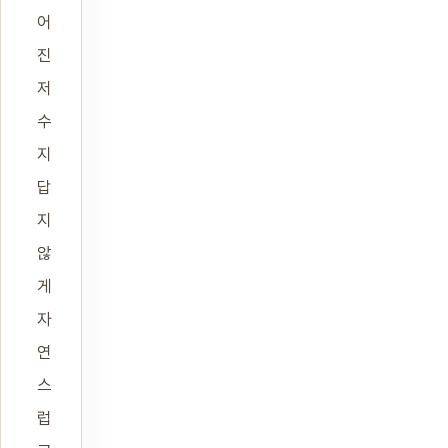
어
진
저
수
지
답
지
않
게
자
연
스
럽