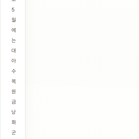
5
월
에
는
대
아
수
목
원
금
낭
화
군