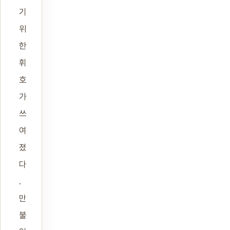
기
위
한
휘
호
가
쓰
여
졌
다
.
만
불