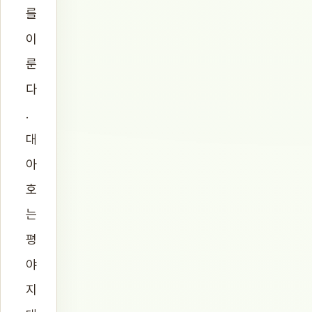
를
이
룬
다
.
대
아
호
는
평
야
지