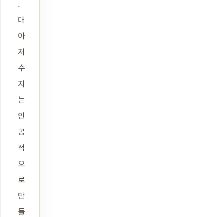
.
대
아
저
수
지
는
인
공
적
으
로
만
들