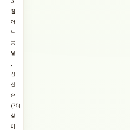
3
월
어
느
봄
날
,
심
산
순
(75)
할
머