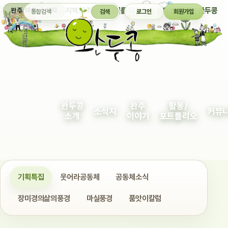
통합검색
지역의 작은 이야기를 다정하게 엮어 보여주는 완두콩
완주 마을 소식지
검색
로그인
회원가입
완두콩
완주
활동/
소식지
커뮤
소개
이야기
포트폴리오
기획특집
웃어라공동체
공동체소식
장미경의삶의풍경
마실풍경
품앗이칼럼