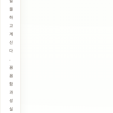
일
을
하
고
계
신
다
.
꼼
꼼
함
과
성
실