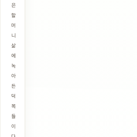
은
할
머
니
삶
에
녹
아
든
덕
목
들
이
다