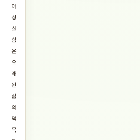
어
성
실
함
은
오
래
된
삶
의
덕
목