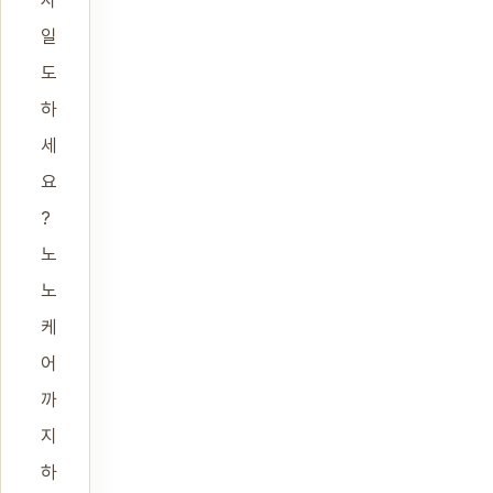
사
일
도
하
세
요
?
노
노
케
어
까
지
하