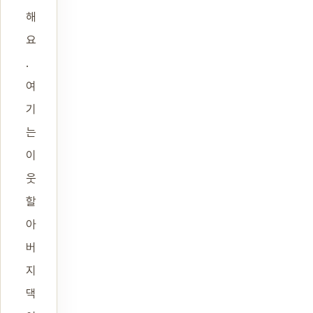
해
요
.
여
기
는
이
웃
할
아
버
지
댁