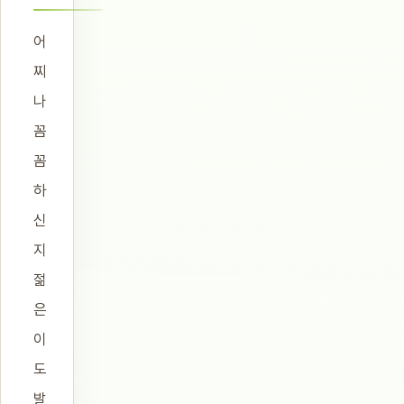
어
찌
나
꼼
꼼
하
신
지
젊
은
이
도
발