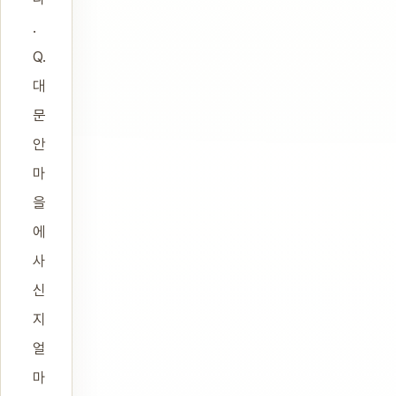
.
Q.
대
문
안
마
을
에
사
신
지
얼
마