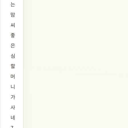
는
맘
씨
좋
은
심
할
머
니
가
사
네
7