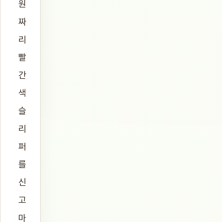
원
짜
리
빨
간
색
슬
리
퍼
를
신
고
마