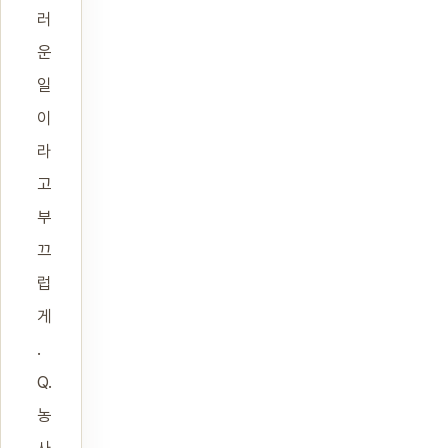
러
운
일
이
라
고
부
끄
럽
게
.
Q.
농