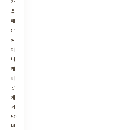
가
올
해
51
살
이
니
께
이
곳
에
서
50
년