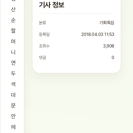
기사 정보
산
순
분류
기획특집
할
등록일
2018.04.03 11:53
머
조회수
3,908
니
댓글
0
연
두
색
대
문
안
에