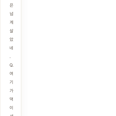
은
넘
게
살
았
네
.
Q.
여
기
가
댁
이