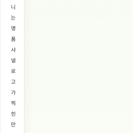
니
는
명
품
샤
넬
로
고
가
찍
힌
만