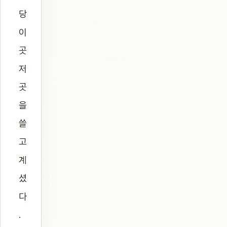
당
이
곳
저
곳
을
쓸
고
계
셨
다
.