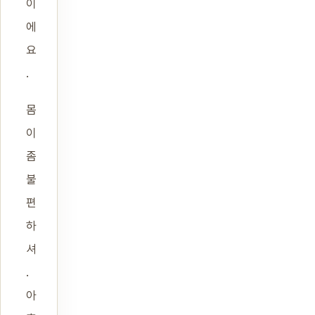
이
에
요
.
몸
이
좀
불
편
하
셔
.
아