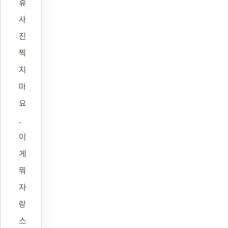
휴
사
진
찍
지
마
요
.
이
게
뭐
자
랑
스