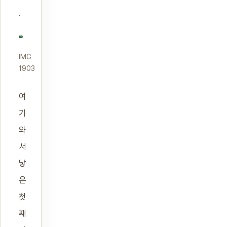
.
IMG
1903
여
기
와
서
낳
은
첫
째