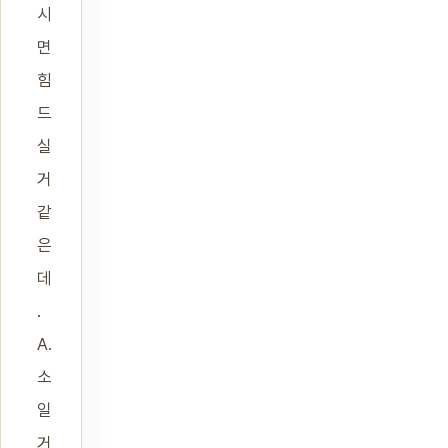
시
면
힘
드
실
거
같
은
데
.
A.
소
일
거