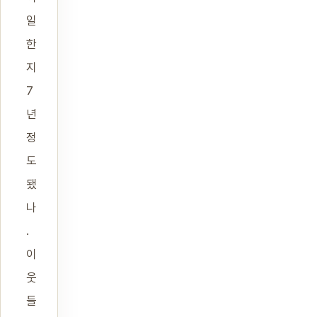
일
한
지
7
년
정
도
됐
나
.
이
웃
들