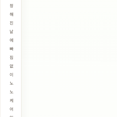
정
해
진
날
에
빠
짐
없
이
노
노
케
어