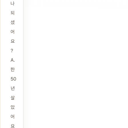
나
되
셨
어
요
?
A.
한
50
년
살
았
어
요