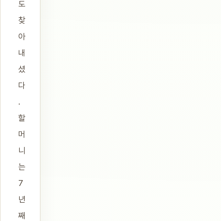
도
찾
아
내
셨
다
.
할
머
니
는
7
년
째