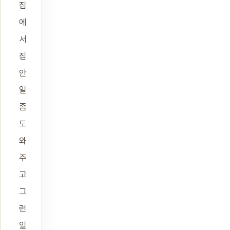
집
에
서
집
안
일
좀
도
와
주
고
그
런
일