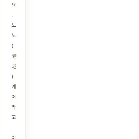
요
.
노
노
(
老
老
)
케
어
라
고
.
이