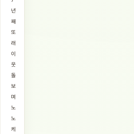
년
째
또
래
이
웃
돌
보
며
노
노
케