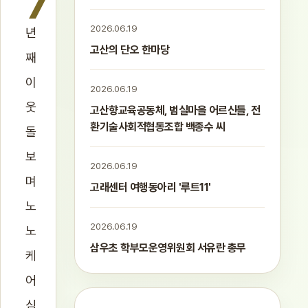
7
2026.06.19
년
고산의 단오 한마당
째
이
2026.06.19
웃
고산향교육공동체, 범실마을 어르신들, 전
환기술사회적협동조합 백종수 씨
돌
보
2026.06.19
며
고래센터 여행동아리 '루트11'
노
2026.06.19
노
삼우초 학부모운영위원회 서유란 총무
케
어
심