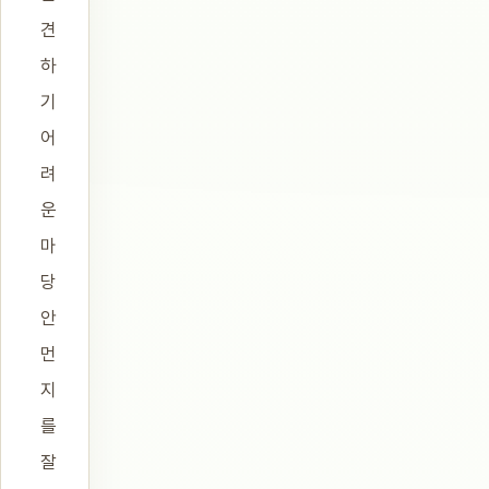
견
하
기
어
려
운
마
당
안
먼
지
를
잘