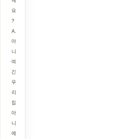
세
요
?
A.
아
니
여
긴
우
리
집
아
니
에