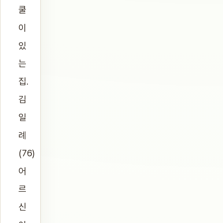
쿨
이
있
는
집.
김
일
례
(76)
어
르
신