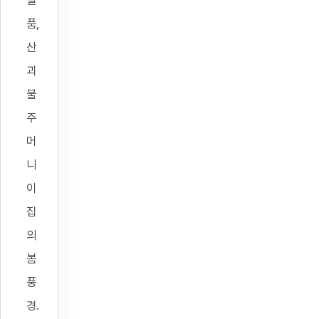
품,
산
괴
불
주
머
니
이
집
의
봄
풍
경.