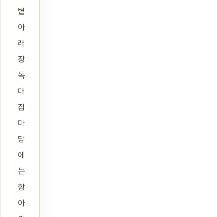
볕
아
래
장
독
대
집
마
당
에
는
항
아