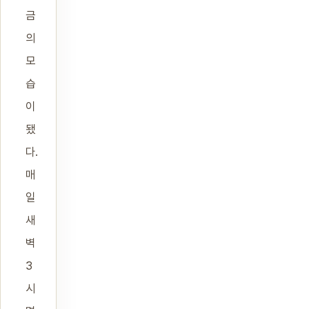
금
의
모
습
이
됐
다.
매
일
새
벽
3
시