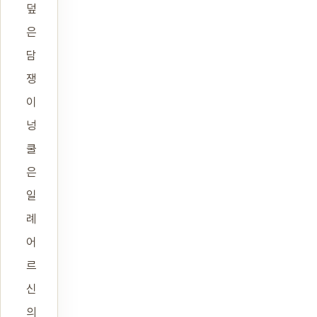
덮
은
담
쟁
이
넝
쿨
은
일
례
어
르
신
의