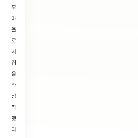
모
마
을
로
시
집
을
와
정
착
했
다.