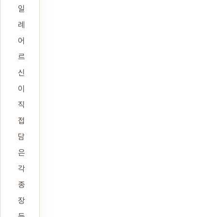
일
례
어
르
신
이
직
접
담
은
각
종
장
들