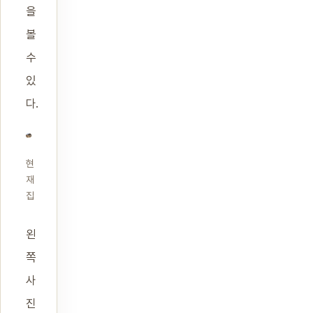
을
볼
수
있
다.
현
재
집
왼
쪽
사
진