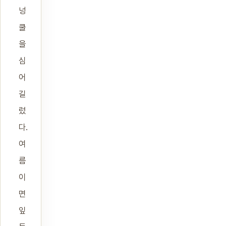
넝
쿨
을
심
어
길
렀
다.
여
름
이
면
잎