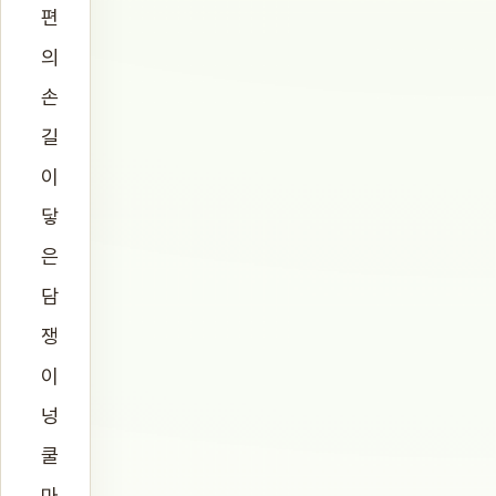
편
의
손
길
이
닿
은
담
쟁
이
넝
쿨
마