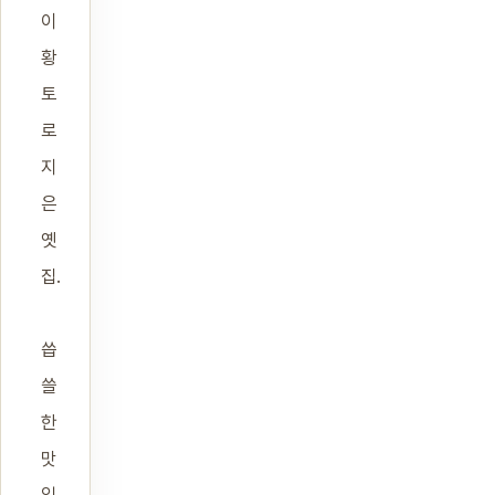
이
황
토
로
지
은
옛
집.
씁
쓸
한
맛
일