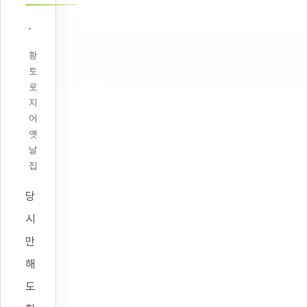
황
토
로
지
어
옛
날
집
당
시
만
해
도