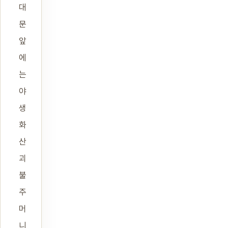
대
문
앞
에
는
야
생
화
산
괴
불
주
머
니