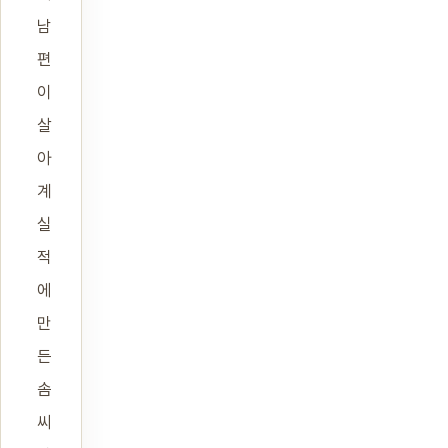
남
편
이
살
아
계
실
적
에
만
든
솜
씨