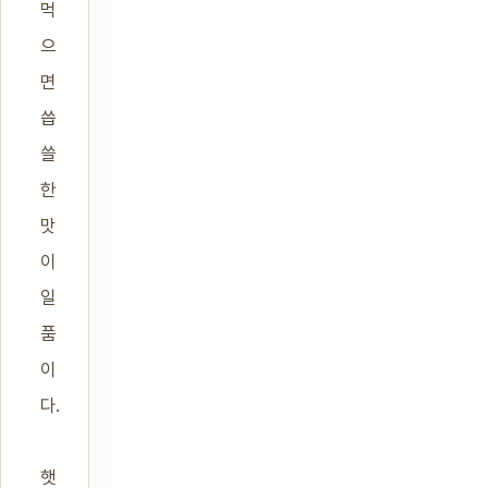
먹
으
면
씁
쓸
한
맛
이
일
품
이
다.
햇