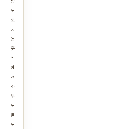
황
토
로
지
은
흙
집
에
서
조
부
모
를
모