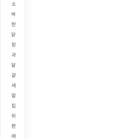
소
박
한
닭
장
과
달
걀
세
알
집
뒤
편
에