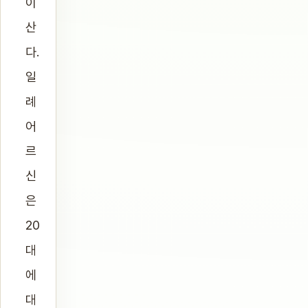
이
산
다.
일
례
어
르
신
은
20
대
에
대