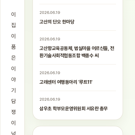
2026.06.19
이
고산의 단오 한마당
집
이
2026.06.19
품
고산향교육공동체, 범실마을 어르신들, 전
환기술사회적협동조합 백종수 씨
은
이
2026.06.19
야
고래센터 여행동아리 '루트11'
기
2026.06.19
담
삼우초 학부모운영위원회 서유란 총무
쟁
이
넝