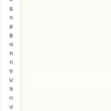
을
의
끝
물
에
위
치
한
담
쟁
이
넝