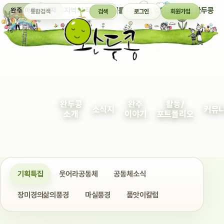
통합검색
지역의 작은 이야기를 다정하게 엮어 보여주는 완두콩
완주 마을 소식지
검색
로그인
회원가입
완두콩
완주
활동/
소식지
커뮤
소개
이야기
포트폴리오
기획특집
웃어라공동체
공동체소식
장미경의삶의풍경
마실풍경
품앗이칼럼