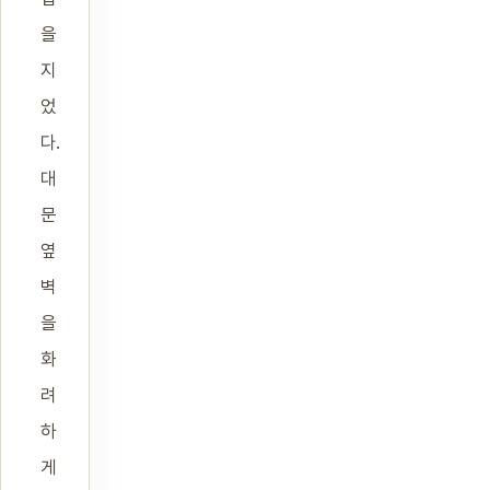
을
지
었
다.
대
문
옆
벽
을
화
려
하
게