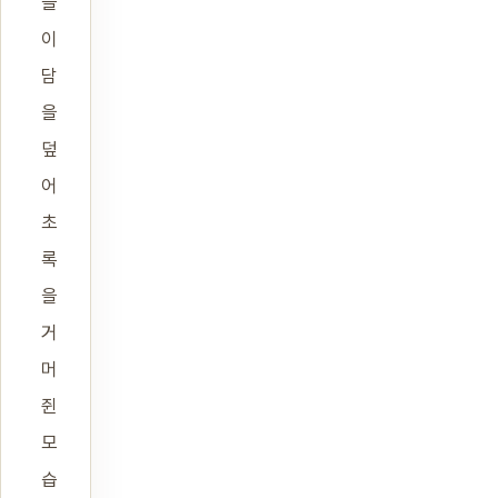
들
이
담
을
덮
어
초
록
을
거
머
쥔
모
습