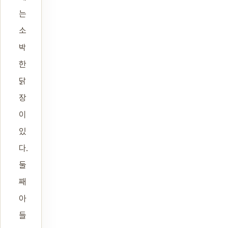
는
소
박
한
닭
장
이
있
다.
둘
째
아
들