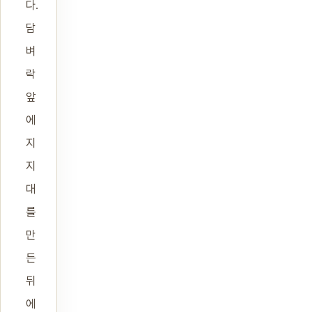
다.
담
벼
락
앞
에
지
지
대
를
만
든
뒤
에