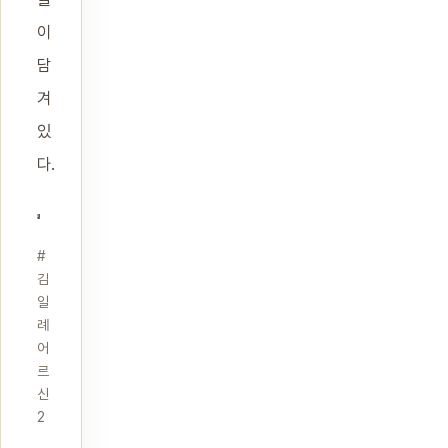
이
담
겨
있
다.
#
김
일
례
어
르
신
2