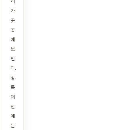
리
가
곳
곳
에
보
인
다.
장
독
대
안
에
는