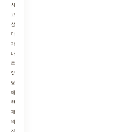
시
고
살
다
가
바
로
앞
땅
에
현
재
의
집