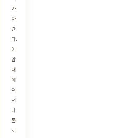
가
자
란
다.
이
맘
때
데
쳐
서
나
물
로