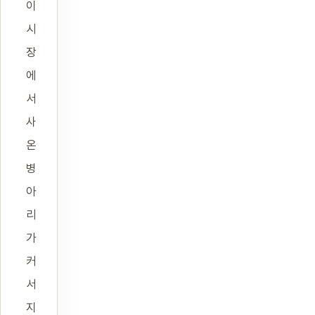
이
시
장
에
서
사
온
병
아
리
가
커
서
지