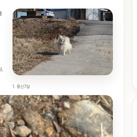
롭
다.
1. 풍신7살