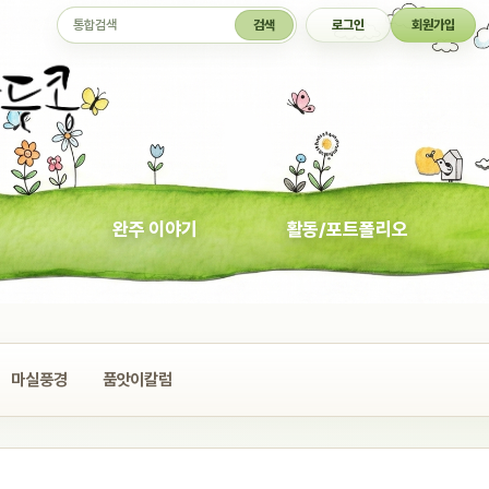
통합검색
검색
로그인
회원가입
완주 이야기
활동/포트폴리오
마실풍경
품앗이칼럼