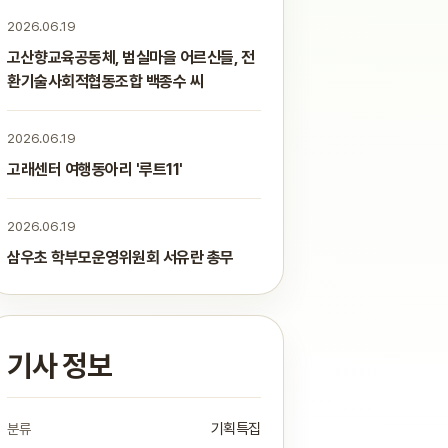
2026.06.19
고산향교육공동체, 범실마을 어르신들, 전
환기술사회적협동조합 백종수 씨
2026.06.19
고래센터 여행동아리 '루트11'
2026.06.19
삼우초 학부모운영위원회 서유란 총무
기사 정보
분류
기획특집