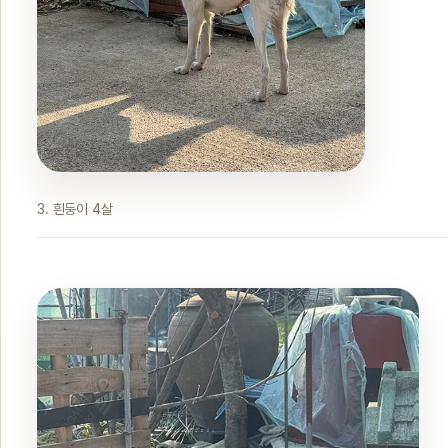
3. 흰둥이 4살