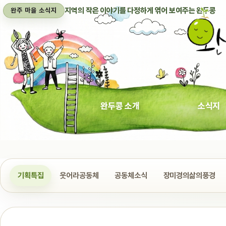
지역의 작은 이야기를 다정하게 엮어 보여주는 완두콩
완주 마을 소식지
완두콩 소개
소식지
기획특집
웃어라공동체
공동체소식
장미경의삶의풍경