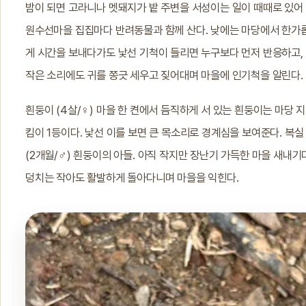
밤이 되면 고라니나 멧돼지가 밭 주변을 서성이는 일이 때때로 있어
원수선마을 집집마다 반려동물과 함께 산다. 낮에는 마당에서 한가
게 시간을 보내다가도 낯선 기척이 들리면 누구보다 먼저 반응하고,
작은 소리에도 귀를 쫑긋 세우고 짖어대며 마을에 인기척을 알린다.
흰둥이 (4살/♀) 마을 한 켠에서 듬직하게 서 있는 흰둥이는 마당 지
킴이 1등이다. 낯선 이를 보면 큰 목소리로 경계심을 보여준다. 복실
(2개월/♂) 흰둥이의 아들. 아직 작지만 장난기 가득한 마을 새내기
덩치는 작아도 활발하게 돌아다니며 마을을 익힌다.