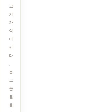
고
기
가
익
어
간
다
.
불
그
을
음
을