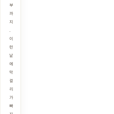
부
까
지
.
이
런
날
에
막
걸
리
가
빠