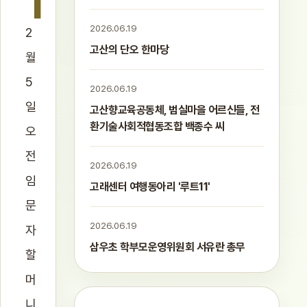
1
2026.06.19
2
고산의 단오 한마당
월
5
2026.06.19
일
고산향교육공동체, 범실마을 어르신들, 전
환기술사회적협동조합 백종수 씨
오
전
2026.06.19
임
고래센터 여행동아리 '루트11'
문
2026.06.19
자
삼우초 학부모운영위원회 서유란 총무
할
머
니