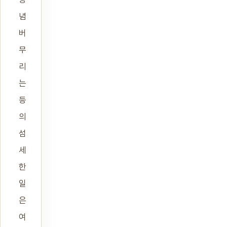
념
버
무
리
는
등
의
섬
세
한
일
은
여