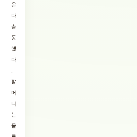
은
다
출
동
했
다
.
할
머
니
는
물
론