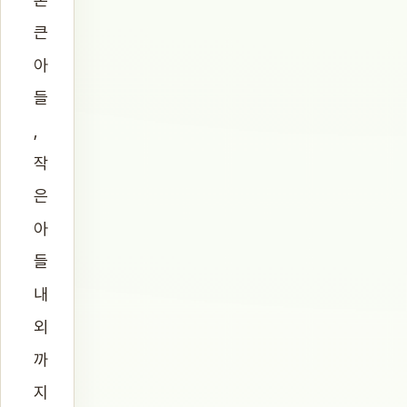
큰
아
들
,
작
은
아
들
내
외
까
지