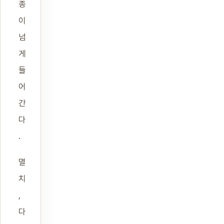
종
이
넘
게
들
어
간
다
.
멸
치
,
다