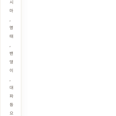
시
마
,
명
태
,
밴
댕
이
,
대
파
등
으