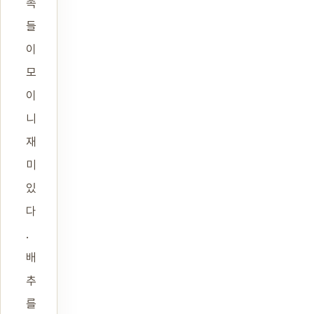
족
들
이
모
이
니
재
미
있
다
.
배
추
를