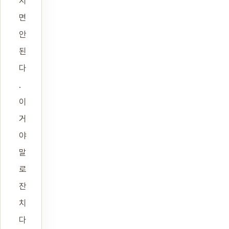
지
면
안
된
다
.
이
거
야
말
로
잔
치
다