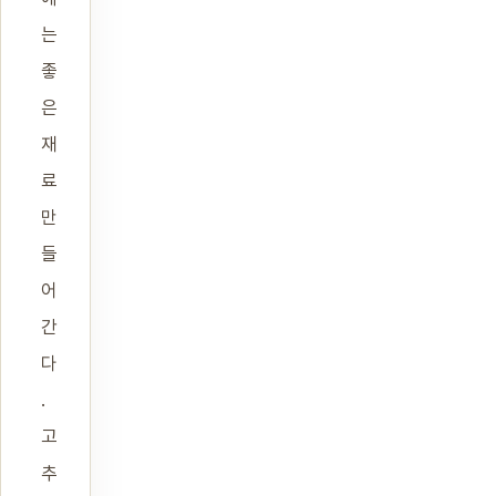
는
좋
은
재
료
만
들
어
간
다
.
고
추