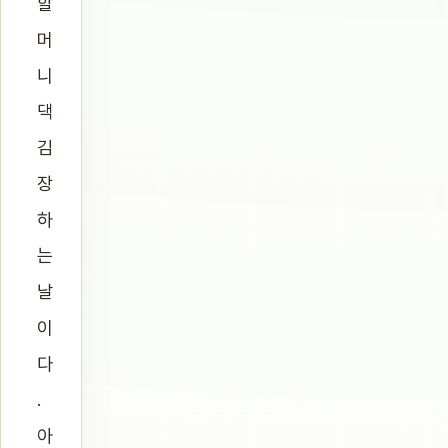
할
머
니
댁
김
장
하
는
날
이
다
.
아