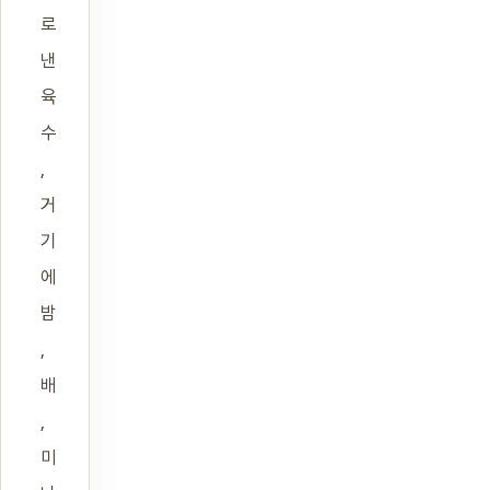
로
낸
육
수
,
거
기
에
밤
,
배
,
미