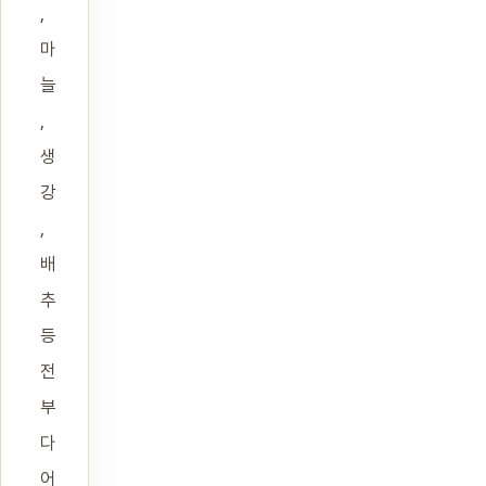
,
마
늘
,
생
강
,
배
추
등
전
부
다
어