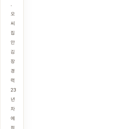
.
오
씨
집
안
김
장
경
력
23
년
차
에
접