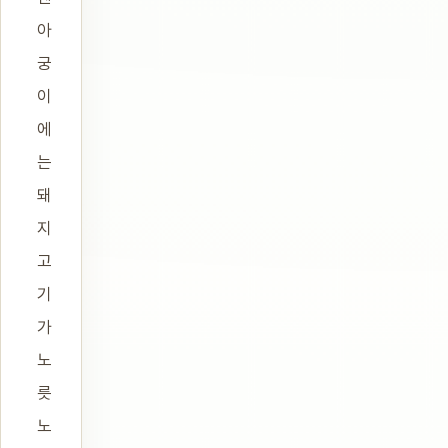
아
궁
이
에
는
돼
지
고
기
가
노
릇
노