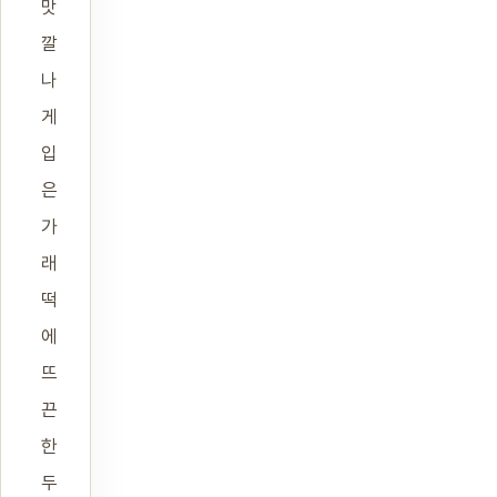
맛
깔
나
게
입
은
가
래
떡
에
뜨
끈
한
두