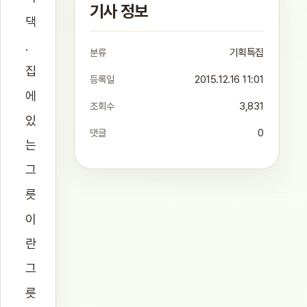
기사 정보
댁
.
분류
기획특집
집
등록일
2015.12.16 11:01
에
조회수
3,831
있
댓글
0
는
그
릇
이
란
그
릇