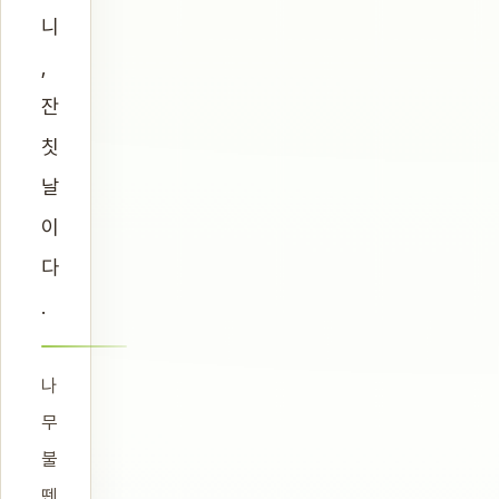
니
,
잔
칫
날
이
다
.
나
무
불
뗀