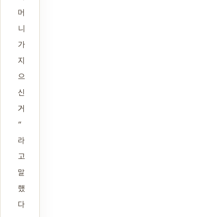
머
니
가
지
으
신
거
”
라
고
말
했
다