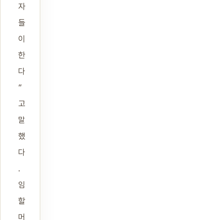
자
들
이
한
다
”
고
말
했
다
.
임
할
머