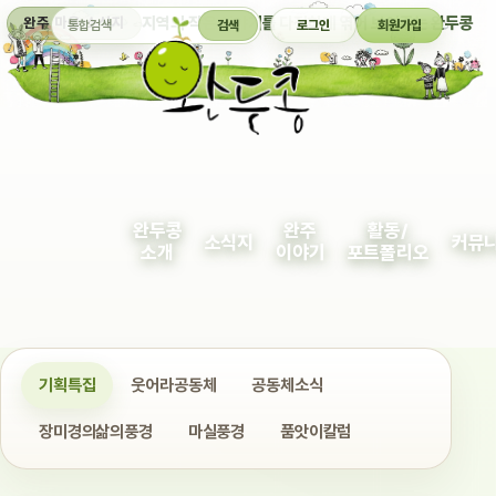
통합검색
지역의 작은 이야기를 다정하게 엮어 보여주는 완두콩
완주 마을 소식지
검색
로그인
회원가입
완두콩
완주
활동/
소식지
커뮤
소개
이야기
포트폴리오
기획특집
웃어라공동체
공동체소식
장미경의삶의풍경
마실풍경
품앗이칼럼