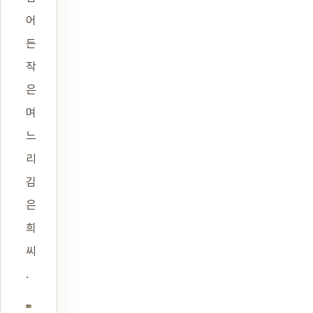
어
든
작
은
며
느
리
김
은
희
씨
.