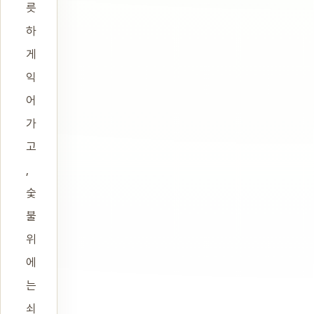
릇
하
게
익
어
가
고
,
숯
불
위
에
는
쇠