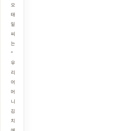
오
태
일
씨
는
“
우
리
어
머
니
김
치
에