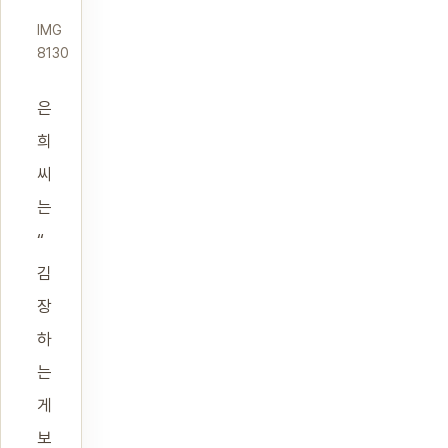
IMG
8130
은
희
씨
는
“
김
장
하
는
게
보