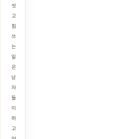
씻
고
힘
쓰
는
일
은
남
자
들
이
하
고
양