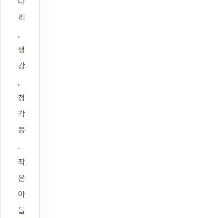
나
리
,
생
강
,
청
각
등
.
작
은
아
들