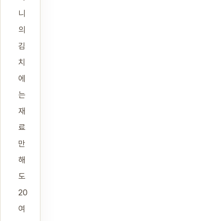
니
의
김
치
에
는
재
료
만
해
도
20
여