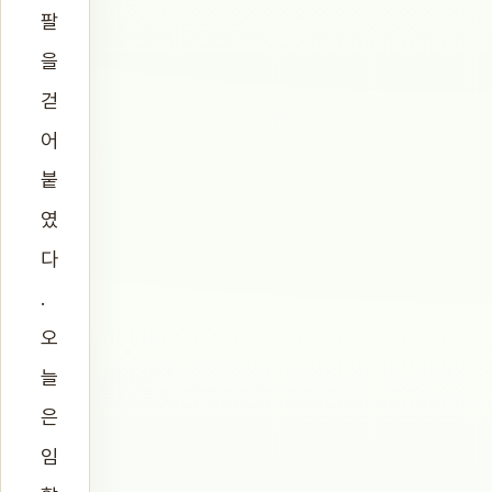
팔
을
걷
어
붙
였
다
.
오
늘
은
임