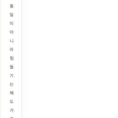
통
일
이
아
니
라
힘
들
기
는
해
도
가