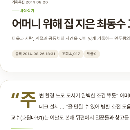
기획특집
·
2014.08.26
내집짓기
어머니 위해 집 지은 최동수
마을과 사람, 계절과 공동체의 시간을 깊이 있게 기록하는 완두콩의
등록 2014.08.26 18:31
조회 4,017
댓글 0
“주
변 환경 노모 모시기 완벽한 조건 뿌듯” 어머
데크 설치 … “흙 만질 수 있어 병환 호전 도
교수(호원대·61)는 이날도 본채 뒤편에서 일꾼들과 창고를