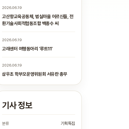
2026.06.19
고산향교육공동체, 범실마을 어르신들, 전
환기술사회적협동조합 백종수 씨
2026.06.19
고래센터 여행동아리 '루트11'
2026.06.19
삼우초 학부모운영위원회 서유란 총무
기사 정보
분류
기획특집