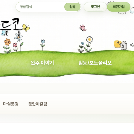
통합검색
검색
로그인
회원가입
완주 이야기
활동/포트폴리오
마실풍경
품앗이칼럼