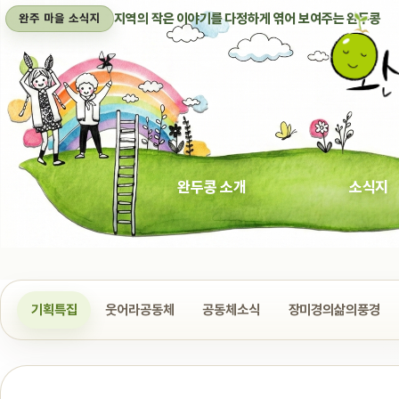
지역의 작은 이야기를 다정하게 엮어 보여주는 완두콩
완주 마을 소식지
완두콩 소개
소식지
기획특집
웃어라공동체
공동체소식
장미경의삶의풍경