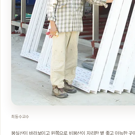
최동수교수
봉실산이 바라보이고 왼쪽으로 비봉산이 자리한 볕 좋고 아늑한 곳이