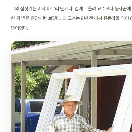
그의 집짓기는 이제 마무리 단계다. 검게 그을려 교수보다 농사꾼에
한 뒤 받은 훈장처럼 보였다. 최 교수는 8년 전 비봉 용동마을 임야
땅이었다.