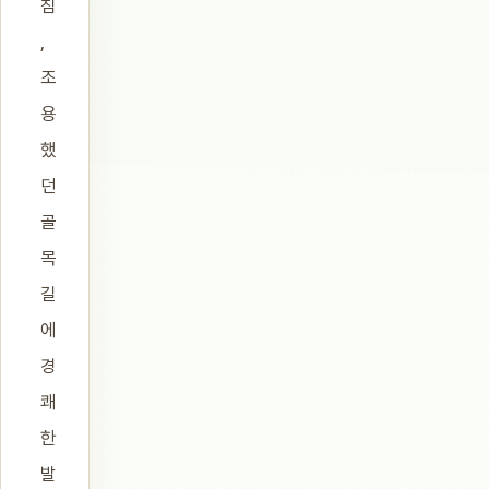
침
,
조
용
했
던
골
목
길
에
경
쾌
한
발