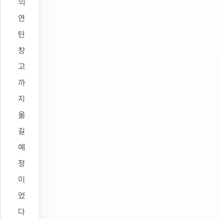
의
연
탄
창
고
까
지
옮
길
예
정
이
었
다