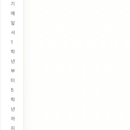
기
에
앞
서
1
학
년
부
터
5
학
년
까
지