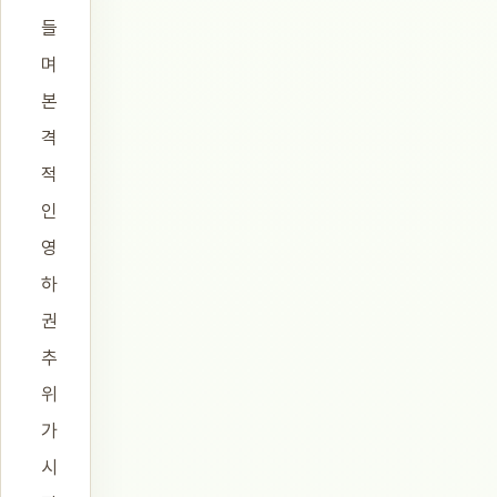
들
며
본
격
적
인
영
하
권
추
위
가
시