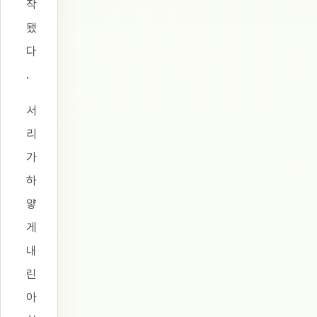
작
됐
다
.
서
리
가
하
얗
게
내
린
아