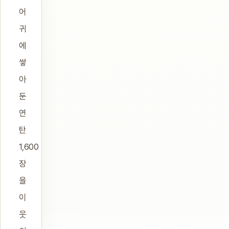
어
귀
에
쌓
아
둔
연
탄
1,600
장
을
이
웃