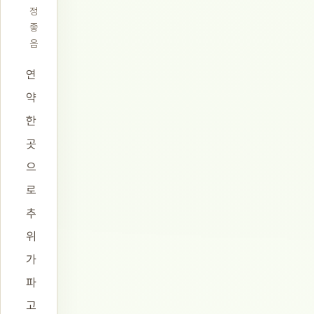
정
좋
음
연
약
한
곳
으
로
추
위
가
파
고