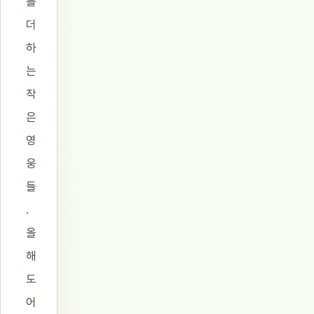
를
더
하
는
작
은
영
웅
들
.
올
해
도
어