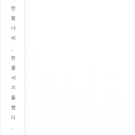
한
팔
너
비
,
한
줄
서
기
를
했
다
.