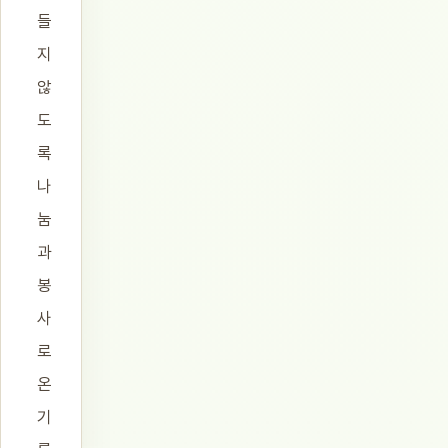
들
지
않
도
록
나
눔
과
봉
사
로
온
기