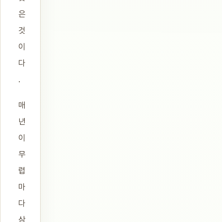
은
것
이
다
.
매
년
이
무
렵
마
다
삼