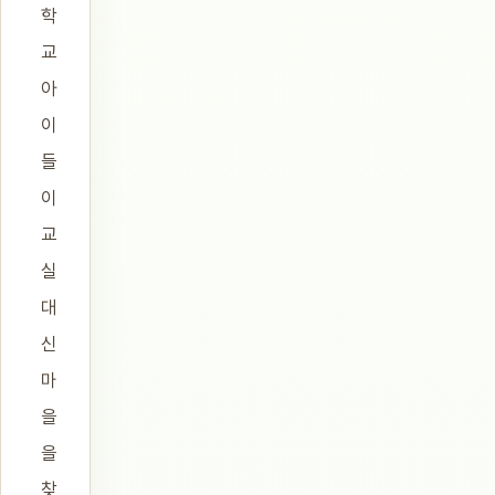
학
교
아
이
들
이
교
실
대
신
마
을
을
찾