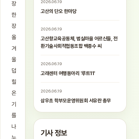
2026.06.19
장
고산의 단오 한마당
한
장
2026.06.19
올
고산향교육공동체, 범실마을 어르신들, 전
환기술사회적협동조합 백종수 씨
겨
울
2026.06.19
덥
고래센터 여행동아리 '루트11'
힐
2026.06.19
온
삼우초 학부모운영위원회 서유란 총무
기
를
나
기사 정보
누