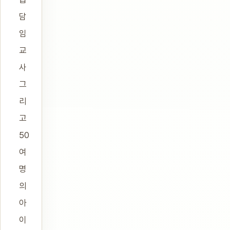
담
임
교
사
그
리
고
50
여
명
의
아
이