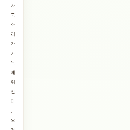
자
국
소
리
가
가
득
메
워
진
다
.
오