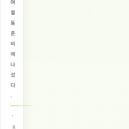
며
월
동
준
비
에
나
섰
다
.
표