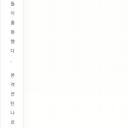
들
이
출
동
했
다
.
본
격
연
탄
나
르