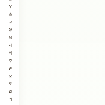
우
초
교
양
육
자
회
주
관
으
로
열
리