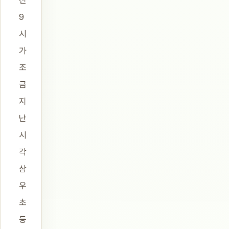
전
9
시
가
조
금
지
난
시
각
삼
우
초
등