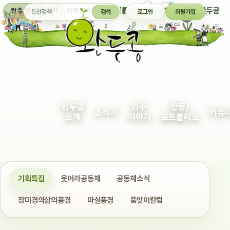
통합검색
지역의 작은 이야기를 다정하게 엮어 보여주는 완두콩
완주 마을 소식지
검색
로그인
회원가입
완두콩
완주
활동/
소식지
커뮤
소개
이야기
포트폴리오
기획특집
웃어라공동체
공동체소식
장미경의삶의풍경
마실풍경
품앗이칼럼