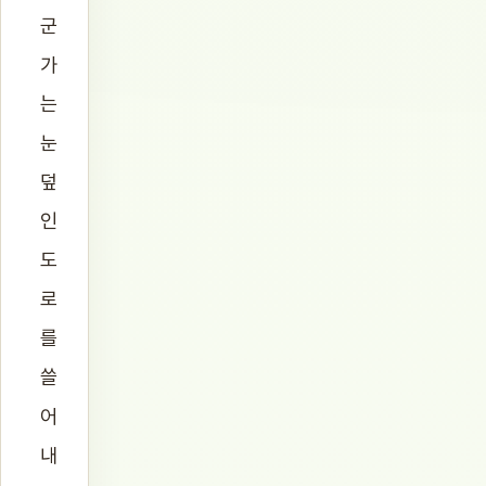
군
가
는
눈
덮
인
도
로
를
쓸
어
내