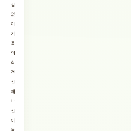
김
없
이
겨
울
의
최
전
선
에
나
선
이
들