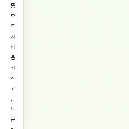
뜻
한
도
시
락
을
전
하
고
,
누
군