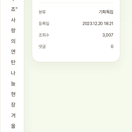
죠"
분류
기획특집
사
등록일
2023.12.20 18:21
랑
조회수
3,007
의
댓글
0
연
탄
나
눔
현
장
겨
울