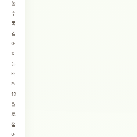
눌
수
록
깊
어
지
는
배
려
12
월
로
접
어