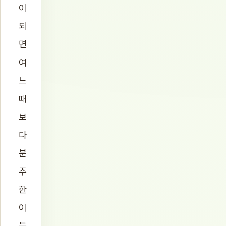
이
되
면
여
느
때
보
다
분
주
한
이
들