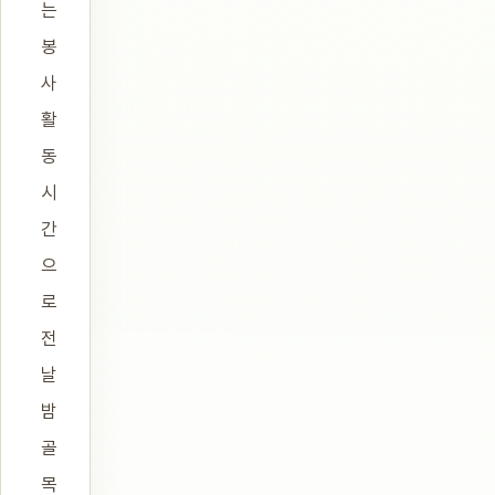
는
봉
사
활
동
시
간
으
로
전
날
밤
골
목