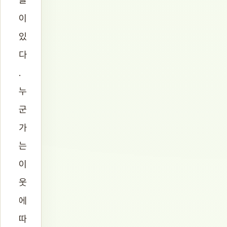
이
있
다
.
누
군
가
는
이
웃
에
따