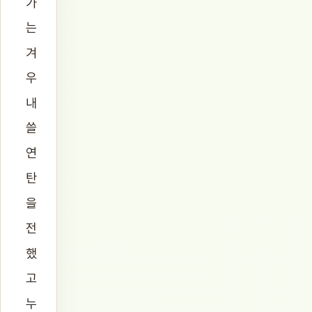
가
는
겨
우
내
쓸
연
탄
을
전
했
고
누