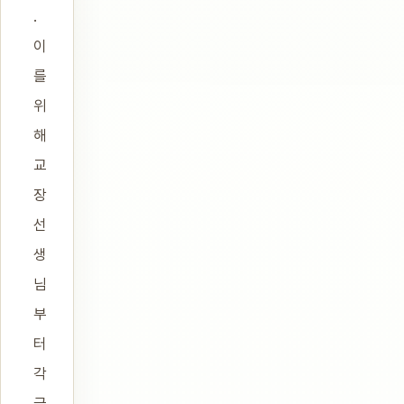
.
이
를
위
해
교
장
선
생
님
부
터
각
급