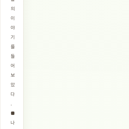
의
이
야
기
를
들
어
보
았
다
.
■
나