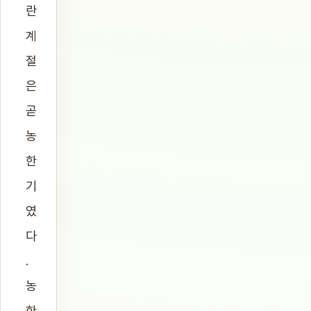
란
계
절
은
곧
농
한
기
였
다
.
농
한