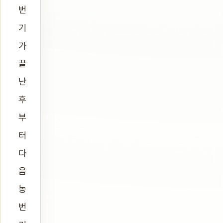
번
기
가
끝
난
후
부
터
다
음
농
번