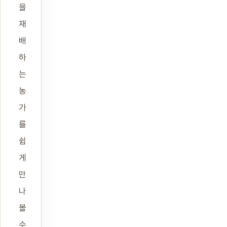
을
재
배
하
는
농
가
를
쉽
게
만
나
볼
수