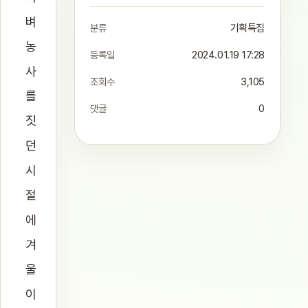
벼
분류
기획특집
농
등록일
2024.01.19 17:28
사
조회수
3,105
를
댓글
0
짓
던
시
절
에
겨
울
이