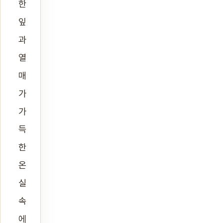
한
잎
과
열
매
가
가
득
한
온
실
속
에