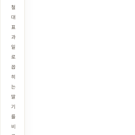
철
대
표
과
일
로
꼽
히
는
딸
기
를
비