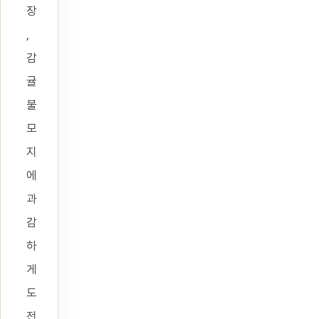
장
,
감
귤
불
모
지
에
과
감
하
게
도
전