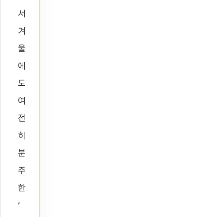
서
겨
울
에
도
여
전
히
분
주
한
‘