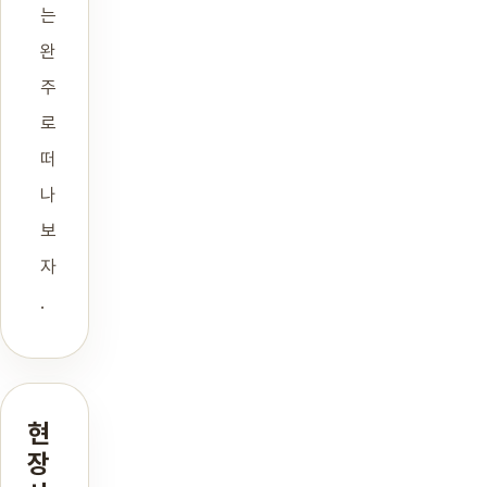
는
완
주
로
떠
나
보
자
.
현
장