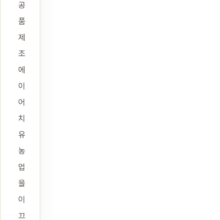
공
품
제
조
에
이
어
치
유
농
업
을
이
끄