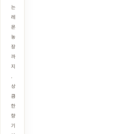
는
레
몬
농
장
까
지
.
상
큼
한
향
기