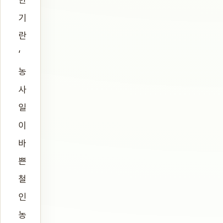
기
란
‘
농
사
일
이
바
쁜
철
인
농