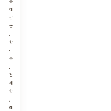
롯
해
감
귤
,
한
라
봉
,
천
혜
향
,
레