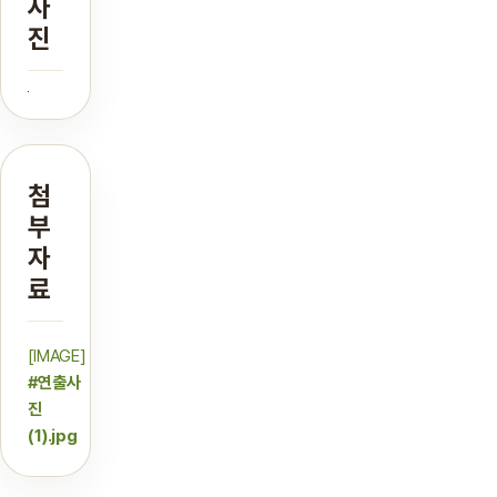
사
진
첨
부
자
료
[IMAGE]
#연출사
진
(1).jpg