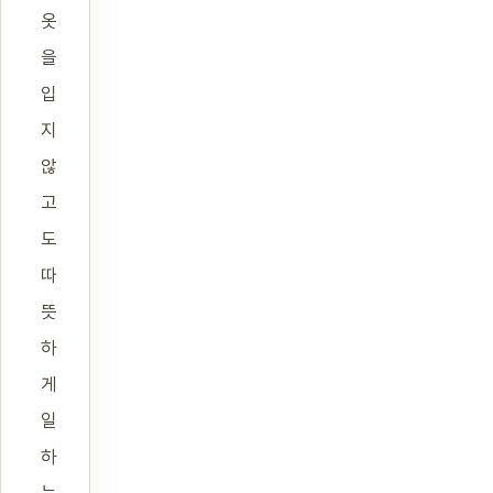
옷
을
입
지
않
고
도
따
뜻
하
게
일
하