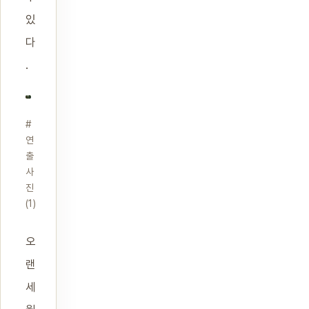
있
다
.
#
연
출
사
진
(1)
오
랜
세