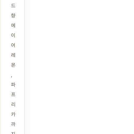
드
향
에
이
어
레
몬
,
파
프
리
카
까