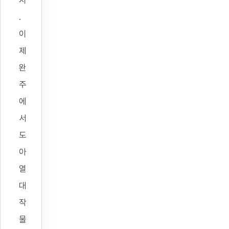
지
.
이
제
완
주
에
서
도
아
열
대
작
물