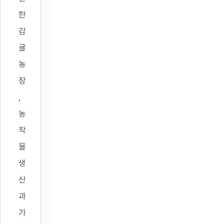
한
감
귤
농
장
,
농
작
물
생
산
과
가