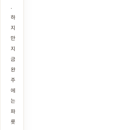
.
하
지
만
지
금
완
주
에
는
파
릇