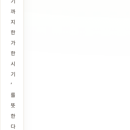
기
까
지
한
가
한
시
기
’
를
뜻
한
다