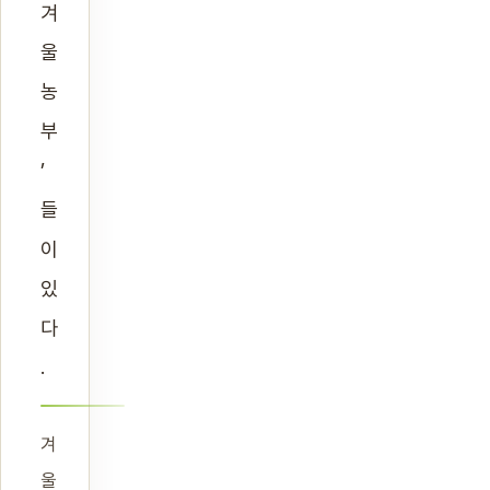
겨
울
농
부
’
들
이
있
다
.
겨
울