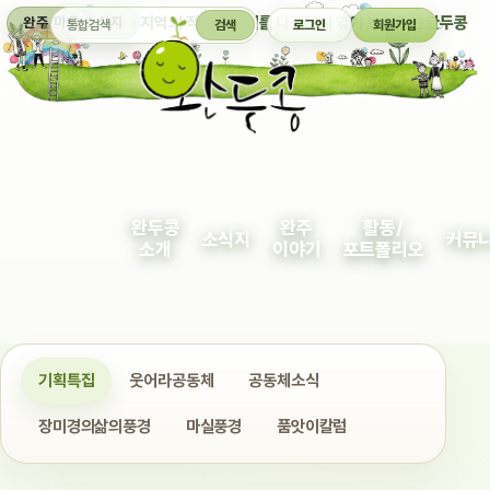
통합검색
지역의 작은 이야기를 다정하게 엮어 보여주는 완두콩
완주 마을 소식지
검색
로그인
회원가입
완두콩
완주
활동/
소식지
커뮤
소개
이야기
포트폴리오
기획특집
웃어라공동체
공동체소식
장미경의삶의풍경
마실풍경
품앗이칼럼