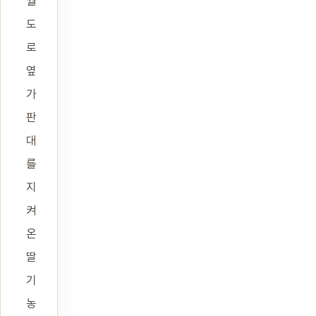
월
도
로
옆
가
판
대
를
지
켜
온
딸
기
농