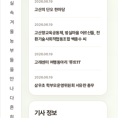
2026.06.19
실
고산의 단오 한마당
속
겨
2026.06.19
울
고산향교육공동체, 범실마을 어르신들, 전
환기술사회적협동조합 백종수 씨
농
부
2026.06.19
들
고래센터 여행동아리 '루트11'
을
2026.06.19
만
삼우초 학부모운영위원회 서유란 총무
나
다
흔
기사 정보
히