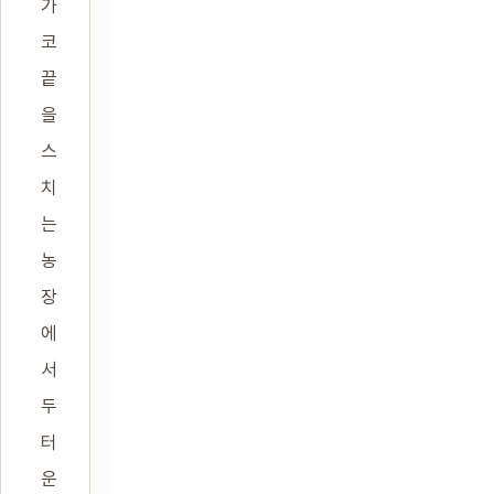
가
코
끝
을
스
치
는
농
장
에
서
두
터
운