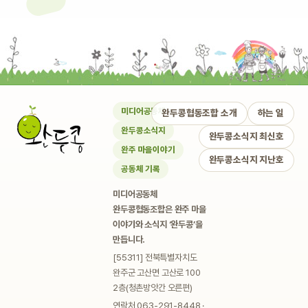
미디어공동체
완두콩협동조합 소개
하는 일
완두콩소식지
완두콩소식지 최신호
완주 마을이야기
완두콩소식지 지난호
공동체 기록
미디어공동체
완두콩협동조합은 완주 마을
이야기와 소식지 ‘완두콩’을
만듭니다.
[55311] 전북특별자치도
완주군 고산면 고산로 100
2층(청촌방앗간 오른편)
연락처 063-291-8448 ·