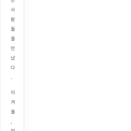
는
사
람
들
을
만
났
다
.
이
겨
울
,