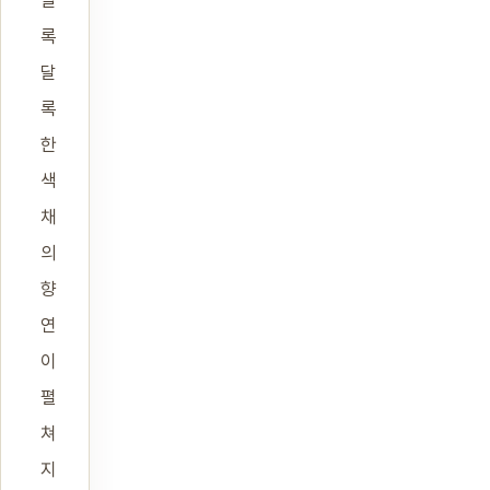
알
록
달
록
한
색
채
의
향
연
이
펼
쳐
지